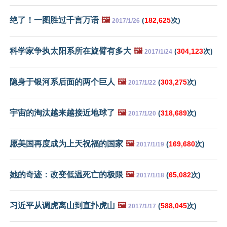
绝了！一图胜过千言万语
🖼️
(
182,625
次)
2017/1/26
科学家争执太阳系所在旋臂有多大
🖼️
(
304,123
次)
2017/1/24
隐身于银河系后面的两个巨人
🖼️
(
303,275
次)
2017/1/22
宇宙的淘汰越来越接近地球了
🖼️
(
318,689
次)
2017/1/20
愿美国再度成为上天祝福的国家
🖼️
(
169,680
次)
2017/1/19
她的奇迹：改变低温死亡的极限
🖼️
(
65,082
次)
2017/1/18
习近平从调虎离山到直扑虎山
🖼️
(
588,045
次)
2017/1/17