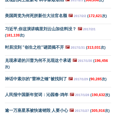
2017/2/3
美国两党为何死拼新任大法官名额
🖼️
(
172,621
次)
2017/2/2
习近平,你这演讲稿里刘云山加佐料没？
🖼️
2017/2/1
(
181,139
次)
时辰没到 "创生之柱"谜团揭不开
🖼️
(
313,031
次)
2017/1/31
兑现承诺的川普为何不兑现这个承诺
🖼️
(
196,456
2017/1/30
次)
神话中索尔的"雷神之锤"被找到了
🖼️
(
90,285
次)
2017/1/29
人民报中国新年贺词：沁园春·鸡年
🖼️
(
190,632
次)
2017/1/28
逾一万座星系被快速销毁 人要小心
🖼️
(
305,916
次)
2017/1/27