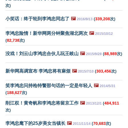
次)
小笑话：终于轮到李鸿忠同志了
🖼️
(
339,208
次)
2016/9/13
李鸿忠险情！新华网两分钟聚焦湖北两次
🖼️
2015/10/12
(
82,738
次)
没戏！刘云山李鸿忠合伙儿玩王岐山
🖼️
(
88,989
次)
2015/9/28
新华网高调宣布 李鸿忠将有麻烦
🖼️
(
303,456
次)
2015/7/10
笑李鸿忠问持枪特警那句话的一定是年轻人
🖼️
2014/5/31
(
188,627
次)
削江权！黄奇帆和李鸿忠将留京工作
🖼️
(
484,911
2013/12/1
次)
李鸿忠麾下的25岁美女当镇长
🖼️
(
70,683
次)
2011/11/14