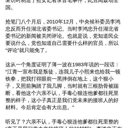
采访时制造了抢女记者录音笔事件，此丑闻轰动全
国。

抢笔门八个月后，2010年12月，中央候补委员李鸿
忠反而升任湖北省委书记。当时李鸿忠升任湖北省
委书记的新闻被关闭评论。也就是说，党知道民众
要说什么，党也知道自己需要什么样的官员，所以
“评论”就只能免了。

这从一个角度证明了薄一波在1983年说的一段话：
“江青一宣布我是叛徒，连我儿子小熙来也给我一顿
铁拳，把我打得眼前一黑摔倒在地上，这个狠小
子，又照前胸踏了我几脚，当时就有三根肋骨被踹
断，看他这个六亲不认，手毒心狠连他爹都往死里
整的样子，这小子真正是我们党未来的接班人的好
材料。今后肯定会有大出息。”

听见了？六亲不认，手毒心狠连他爹都往死里整的