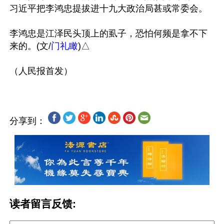
习近平把李鸿忠提拔进十九大政治局甚或常委会。

李鸿忠是江泽民头顶上的虱子，恐怕何频是拿不下
来的。(文/
门礼瞰
)△

分享到：
读者留言反馈: