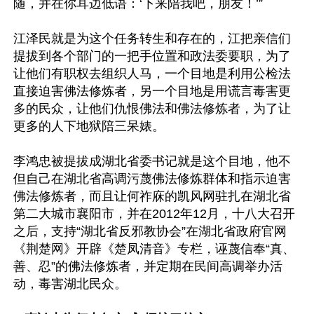
随，并在你耳边低语：‘下来陪我吧，朋友！’”

江泽民就是为这个任务转生和存在的，江把亲信们
提拔到各个部门的一把手位置和政法委要职，为了
让他们有职权去组织人马，一个目地是利用公检法
直接迫害佛法修炼者，另一个目地是用谎言毒害更
多的民众，让他们仇恨佛法和佛法修炼者，为了让
更多的人下地狱陪三呆婊。

李鸿忠被提拔成湖北省委书记就是这个目地，他不
但自己在湖北省高调污蔑佛法修炼群体和指示迫害
佛法修炼者，而且让何祚庥的凯风网驻扎在湖北省
第二大城市襄阳市，并在2012年12月，十八大召开
之后，支持“湖北省反邪教协会”在湖北省政府官网
《荆楚网》开辟《楚凤清音》专栏，诬蔑信奉“真、
善、忍”的佛法修炼者，并定期在民间高调举办活
动，毒害湖北民众。
