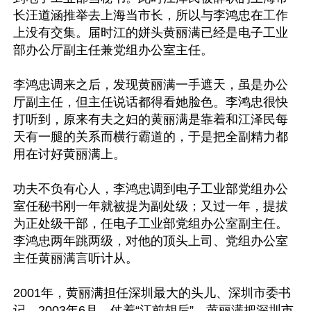
长汪道涵推举去上海当市长，所以与李鸿忠在工作
上没有交集。届时江的姘头黄丽满已经是电子工业
部办公厅副主任兼党组办公室主任。

李鸿忠调来之后，发现黄丽满一手遮天，虽是办公
厅副主任，但主任说话都得看她脸色。李鸿忠很快
打听到，原来有夫之妇的黄丽满是靠着和江泽民每
天有一腿的关系而横行霸道的，于是把全副精力都
用在讨好黄丽满上。

功夫不负有心人，李鸿忠调到电子工业部党组办公
室任秘书刚一年就被提为副处级；又过一年，提拔
为正处级干部，任电子工业部党组办公室副主任。
李鸿忠两年跳两级，对他的顶头上司、党组办公室
主任黄丽满言听计从。

2001年，黄丽满担任深圳最大的头儿、深圳市委书
记。2003年6月，仗着“江前胡后”，黄丽满把深圳市