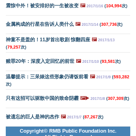
震惊中外！被安排好的一生被改变
🖼️
(
104,994
次)
2017/1/16
金属构成的行星在告诉人类什么
🖼️
(
307,736
次)
2017/1/14
神童不是盖的！11岁首出歌剧 惊翻四座
🖼️
2017/1/13
(
79,257
次)
赎罪20年：深度入定回忆的前世
🖼️
(
93,581
次)
2017/1/10
温馨提示：三呆婊这些形象仍请饭前看
🖼️
(
593,282
2017/1/9
次)
只有这招可以驱散中国的致命阴霾
🖼️▶️
(
307,309
次)
2017/1/8
被遗忘的巨人是神的杰作
🖼️
(
87,267
次)
2017/1/7
Copyright© RMB Public Foundation Inc.