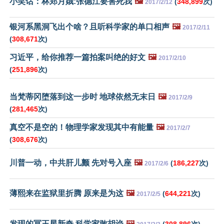
小笑话：林郑月娥:张德江要害死我
🖼️
(
348,899
次)
2017/2/12
银河系黑洞飞出个啥？且听科学家的单口相声
🖼️
2017/2/11
(
308,671
次)
习近平，给你推荐一篇拍案叫绝的好文
🖼️
2017/2/10
(
251,896
次)
当梵蒂冈堕落到这一步时 地球依然无末日
🖼️
2017/2/9
(
281,465
次)
真空不是空的！物理学家发现其中有能量
🖼️
2017/2/7
(
308,676
次)
川普一动，中共肝儿颤 先对号入座
🖼️
(
186,227
次)
2017/2/6
薄熙来在监狱里折腾 原来是为这
🖼️
(
644,221
次)
2017/2/5
发现的冥王星新奇 科学家敢胡诌
🖼️
(
308,896
次)