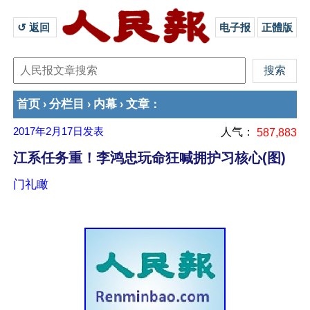
↺ 返回 
电子报
正體版
首页
分栏目
内幕
文章
›
›
›
：
2017年2月17日
发表
人气：
587,883
江系任务重！李鸿忠玩命狂喊拥护习核心(图)
门礼瞰