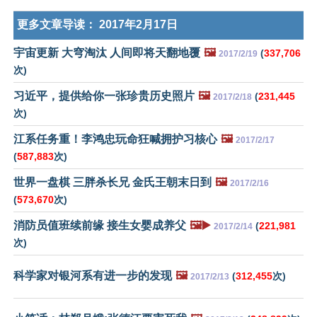
更多文章导读：
2017年2月17日
宇宙更新 大穹淘汰 人间即将天翻地覆
🖼️
(
337,706
2017/2/19
次)
习近平，提供给你一张珍贵历史照片
🖼️
(
231,445
2017/2/18
次)
江系任务重！李鸿忠玩命狂喊拥护习核心
🖼️
2017/2/17
(
587,883
次)
世界一盘棋 三胖杀长兄 金氏王朝末日到
🖼️
2017/2/16
(
573,670
次)
消防员值班续前缘 接生女婴成养父
🖼️▶️
(
221,981
2017/2/14
次)
科学家对银河系有进一步的发现
🖼️
(
312,455
次)
2017/2/13