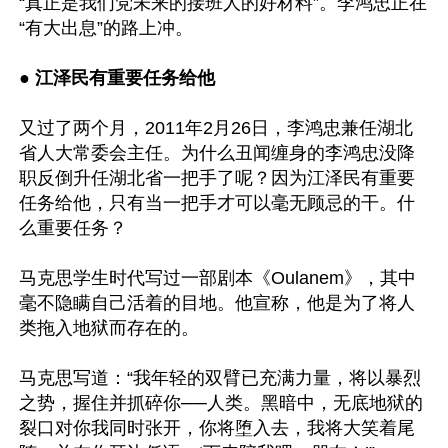
“真正是我们党未来的接班人的好材料”。李鸿忠正在
“有大出息”的路上冲。

● 
江泽民有重要任务给他
又过了两个月，2011年2月26日，李鸿忠兼任湖北
省人大常委会主任。为什么丑闻缠身的李鸿忠没降
职反倒升任湖北省一把手了呢？因为江泽民有重要
任务给他，只有当一把手才可以毫无顾忌的干。什
么重要任务？

马克思学生时代写过一部剧本《Oulanem》，其中
毫不隐瞒自己活着的目地。他宣称，他是为了将人
类拖入地狱而存在的。

马克思写道：“我年轻的双臂已充满力量，将以暴烈
之势，握住并抓碎你──人类。黑暗中，无底地狱的
裂口对你我同时张开，你将堕入去，我将大笑着尾