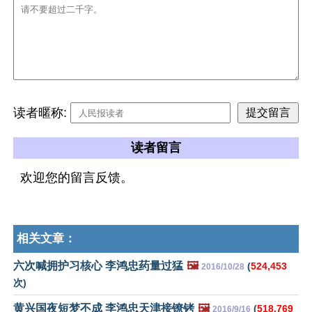
读者暱称:
读者留言
欢迎您的留言反馈。
相关文章：
六次喊拥护习核心 李鸿忠药量过猛
🖼️
(
524,453
2016/10/28
次)
黄兴国夜短梦不成 李鸿忠天津接镣铐
🖼️
(
518,769
2016/9/16