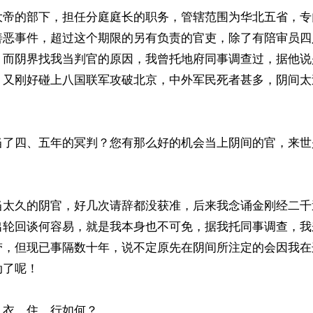
大帝的部下，担任分庭庭长的职务，管辖范围为华北五省，专
善恶事件，超过这个期限的另有负责的官吏，除了有陪审员四
，而阴界找我当判官的原因，我曾托地府同事调查过，据他说
，又刚好碰上八国联军攻破北京，中外军民死者甚多，阴间太
了四、五年的冥判？您有那么好的机会当​​上阴间的官，来
当太久的阴官，好几次请辞都没获准，后来我念诵金刚经二千
出轮回谈何容易，就是我本身也不可免，据我托同事调查，我
带，但现已事隔数十年，说不定原先在阴间所注定的会因我在
了呢！

衣、住、行如何？
