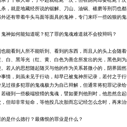
间杀了十条人命，了不起就枪毙一次，但在阴间却要枪毙十次
人杀，就是地藏经所说的锯解、刀山、油锅、碓磨等刑罚也都
另外还有带着牛头马面等面具的鬼神，专门来吓一些凶狠的鬼魂
，鬼神如何能知道呢？犯了罪的鬼魂难道就不会狡辩吗？

到也能看到人所不能听到、看到的东西，而且人的头上会随着
黄、白、黑等光（红、黄、白色为善念所发出的光，黑色则为
楚。若人的思想随起随灭与他的作为关系甚微小的，阴界固然
种事情，则虽未见于行动，却早已被鬼神所记录，若付之于行
曾见过很多犯罪的鬼魂极力为自己辩解，但通常将犯罪记录给
。若碰到一些极端狡猾的鬼魂，譬如要判他刑时，他忽然念起
次，但却非常短命，等他投几次胎而忘记经怎么念时，再来治他
的是什么德行？最痛恨的罪业是什么？
