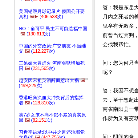
答：我是东岳
美国销毁月球记录片 俄国公开要
月内之死者的
真相
🖼️▶️
(
406,538
次)
鬼卒有无数多
NO！俞可平,民主不可能造福中国
🖼️
(
130,613
次)
前曾当过冥判
会找我帮忙。

中国的外交政策:广交朋友 不当继
父
🖼️
(
112,227
次)
问：您为何只当
三呆婊大冒虚火 河南冤狱增加死
囚
🖼️
(
231,565
次)
呢？

赵安因宋祖英酒醉而惹出大祸
🖼️
(
499,229
次)
答：我因不想
香港旺角流血大冲突背后的指挥
去，至于想超
者
🖼️
(
128,810
次)
南省南阳县一
英7岁女孩不痛不饿不累的真实原
作所为又有变动
因
🖼️
(
82,151
次)
习近平语录:以中共之道还治邪党
问：阴间的食、
之身(4)
🖼️
(
447,756
次)