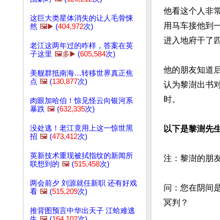
他看这个人非
这巨大类星体消失的让人毛骨悚
用马车接他到
然
🖼️▶️
(
404,972
次)
进入地府干了四
老江这两年过的咋样，答案在英
子这里
🖼️多▶️
(
605,584
次)
他的朋友知道
美舰群抵南海…转移世界真正焦
点
🖼️
(
130,877
次)
认为黎澍出书
时。

肉眼加哈伯！惊见怪云向银河系
暴跌
🖼️
(
632,335
次)
没处逃！老江竟用上这一惊世黑
以下是黎澍先
招
🖼️
(
473,412
次)
英新技术重现被拭指纹的新闻所
注：黎澍的朋友简
联想到的
🖼️
(
515,458
次)
两会前夕 刘源就任新职 还有好戏
问：您在阴间
看
🖼️
(
515,209
次)
冥判？

推背图预言中华出天子 江蛤难逃
生
🖼️
(
164,102
次)