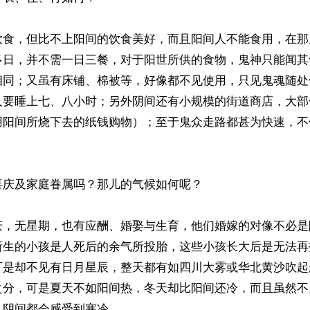
饮食，但比不上阳间的饮食美好，而且阳间人不能食用，在那
多日，并不需一日三餐，对于阳世所供的食物，鬼神只能闻其
相同；又虽有床铺、棉被等，好像都不见使用，只见鬼魂随处
人要睡上七、八小时；另外阴间还有小规模的街道商店，大部
用阳间所烧下去的纸钱购物）；至于鬼众走路都甚为快速，不
庆及家庭眷属吗？那儿的气候如何呢？

庆，无星期，也有应酬、婚娶与生育，他们婚嫁的对像不必是
所生的小孩是人死后的余气所投胎，这些小孩长大后是无法再
可是却不见有日月星辰，整天都有如四川大雾或华北黄沙吹起
之分，可是夏天不如阳间热，冬天却比阳间还冷，而且虽然不
阴间都会感受到寒冷。
