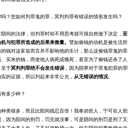
律吗？您如何判罪鬼的罪，冥判判罪有错误的情形发生吗？

有阴间的法律，但判罪时却不用思考就可很自然做下决定，
至
动机与犯罪所造成的后果来衡量。
譬如偷钱的动机是被生活所
偷的钱对这富翁而言并不影响他的生计，那么这偷钱罪鬼的罪
药、买米的钱，而使他人病死或饿死，甚至为了偷钱还杀了人
。至于
冥判判罪绝不会发生错误
，因为阴界对于罪鬼犯罪的罪
确实的证据，所以判起来非常公允，
从无错误的情况
。

有多少种？

的种类很多，而且比阳间残忍百倍！我奉劝世人，宁可在人世
刑，因为阳间的刑罚，罚完就没事，可是阴间的刑罚是刑了又