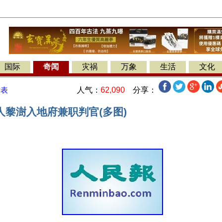
国际
奇闻
灾祸
万象
生活
文化
人气：
62,090
分享：
发表
人黎澍入地府兼职判官(多图)