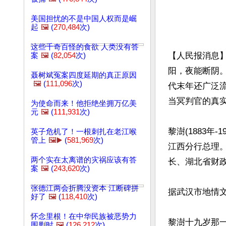
美国担忧的不是中国人权而是崛
起
🖼️
(
270,484
次)
这些千奇百怪的食欲 人类没有答
【人民报消息
案
🖼️
(
82,054
次)
阳，夜能断阴
聂树斌冤案四度延期的真正原因
🖼️
(
111,096
次)
代末年还广泛
当冥判官的真实
为使命而来！他拒绝坐拥万亿美
元
🖼️
(
111,931
次)
黎澍(1883
英子危机了！一根刺扎在老江喉
管上
🖼️▶️
(
581,969
次)
江西分行总理
两个实在太离谱的灾祸应该有答
长、湖北省财
案
🖼️
(
243,620
次)
张德江两会折腾没资本 江断碑拼
据武汉市地情文
好了
🖼️
(
118,410
次)
怀念里根！在中华民族被恶势力
黎澍十九岁那
围剿时
🖼️
(
126,212
次)