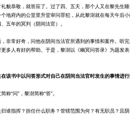
常礼貌恭敬，就答应了。过了四、五天，那个人又在黎先生睡
一个地府内的公堂里升堂审问罪犯，从此黎澍就在每天午后小
、五年的冥判（阴间法官）。

后，非常好奇，问他在阴间当法官所遇到的事情和案件。听完
对更多人有好的帮助。于是，黎澍以《幽冥问答录》为题发表
生在该书中以问答形式对自己在阴间当法官时发生的事情进行
称“问”，黎澍简称“答”。

是归谁指挥？担任什么职务？管辖范围为何？有无职员？且阴