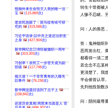
的。譬如在阳
转生十世都被
抵御外来生命毁灭人类的唯一法
宝
🖼️
(
115,869
次)
人惨不忍睹。
老农民急眼了：斑马纹有啥可研
究的
🖼️
(
319,586
次)
问：人的善恶
习近平语录:以中共之道还治邪党
之身
🖼️
(
427,904
次)
答：鬼神能听
新华网纪念江绵恒被撤职一周年
恶而发出红、
🖼️
(
319,303
次)
都看得一清二
习创举！农民工一步登天成为副
若念念不忘某
部级
🖼️
(
117,746
次)
更清楚了。我
揭大迷！一个非常离奇的入睡失
半会俯首认罪
踪事件
🖼️
(
76,156
次)
先判他投胎数
新华网这题目说到了点子上
🖼️
(
108,842
次)
问：阴间最尊重
还原历史真相:周恩来当面是人 背
后是鬼
🖼️
(
498,307
次)