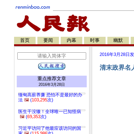
首页
要闻
内幕
时事
幽默
2016年3月28日
清末政界名
重点推荐文章
2016年3月28日
缅甸高薪养廉 恐怕不是最好的办
法
🖼️
(
103,295
次)
医生干没辙！全球唯一已知怪病
🖼️
(
69,353
次)
习近平访问了他最应该访问的国
家
🖼️
(
115,986
次)