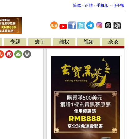
简体
-
正體
-
手机版
-
电子报
专题
寰宇
维权
视频
杂谈