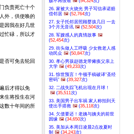
贩不再恨谁
🖼️
(
54,324
次)
门负责死亡十个
26. 家被大火烧光 男子写信承诺赔
偿邻居
🖼️
(
52,764
次)
人外，供使唤的
27. 女子托邻居照顾婴孩几日 一去
是因我在好几世
3个月无音讯
🖼️
(
52,504
次)
过忙碌，所以才
28. 军嫂感人的真情故事
🖼️
(
52,454
次)
29. 街头做人工呼吸 少女救老人感
动民众
🖼️
(
50,847
次)
世是否可免去轮回
30. 孝心男孩赵德龙带瘫痪父亲上
大学
🖼️
(
49,233
次)
31. 惊世预言！牛顿手稿破译"圣经
密码"
🖼️
(
39,327
次)
32. 二战失踪飞机出现在月球！
遍后才得以免
🖼️
(
35,511
次)
来生将投生在河
33. 美国男子出车祸 家人称拍到天
这数十年间的所
使出手搭救
🖼️
(
35,118
次)
34. 欠债要还！老姨与姨夫的前世
因缘
🖼️
(
34,650
次)
35. 美加从本周日凌晨2点改夏时
制
🖼️
(
34,243
次)