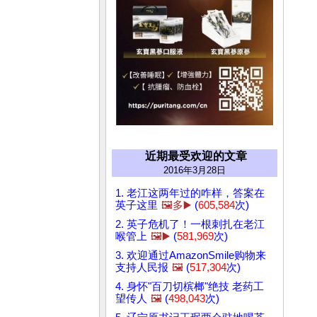
近期最受欢迎的文章
2016年3月28日
1. 老江这两年过的咋样，答案在
英子这里
🖼️多▶️
(
605,584
次)
2. 英子危机了！一根刺扎在老江
喉管上
🖼️▶️
(
581,969
次)
3. 欢迎通过AmazonSmile购物来
支持人民报
🖼️
(
517,304
次)
4. 身怀"百刀切槟榔"绝技 老药工
望传人
🖼️
(
498,043
次)