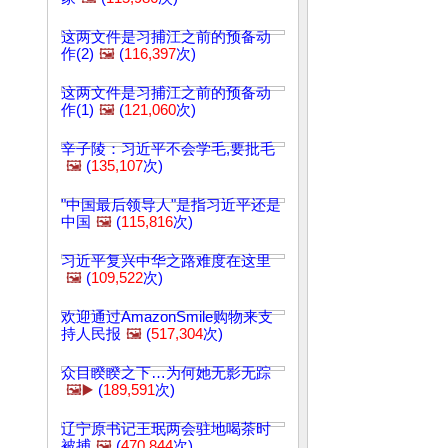
这两文件是习捕江之前的预备动
作(2)
🖼️
(
116,397
次)
这两文件是习捕江之前的预备动
作(1)
🖼️
(
121,060
次)
辛子陵：习近平不会学毛,要批毛
🖼️
(
135,107
次)
"中国最后领导人"是指习近平还是
中国
🖼️
(
115,816
次)
习近平复兴中华之路难度在这里
🖼️
(
109,522
次)
欢迎通过AmazonSmile购物来支
持人民报
🖼️
(
517,304
次)
众目睽睽之下…为何她无影无踪
🖼️▶️
(
189,591
次)
辽宁原书记王珉两会驻地喝茶时
被捕
🖼️
(
470,844
次)