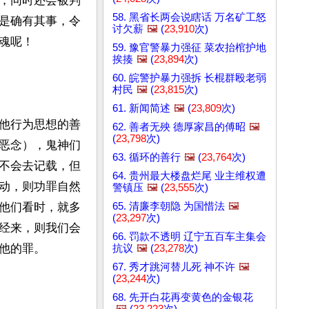
，同时还会被判
58. 黑省长两会说瞎话 万名矿工怒
是确有其事，令
讨欠薪
🖼️
(
23,910
次)
呢！

59. 豫官警暴力强征 菜农抬棺护地
挨揍
🖼️
(
23,894
次)
60. 皖警护暴力强拆 长棍群殴老弱
村民
🖼️
(
23,815
次)
61. 新闻简述
🖼️
(
23,809
次)
他行为思想的善
62. 善者无殃 德厚家昌的傅昭
🖼️
(
23,798
次)
恶念），鬼神们
63. 循环的善行
🖼️
(
23,764
次)
不会去记载，但
64. 贵州最大楼盘烂尾 业主维权遭
动，则功罪自然
警镇压
🖼️
(
23,555
次)
65. 清廉李朝隐 为国惜法
🖼️
他们看时，就多
(
23,297
次)
经来，则我们会
66. 罚款不透明 辽宁五百车主集会
的罪。

抗议
🖼️
(
23,278
次)
67. 秀才跳河替儿死 神不许
🖼️
(
23,244
次)
68. 先开白花再变黄色的金银花
🖼️
(
23,223
次)