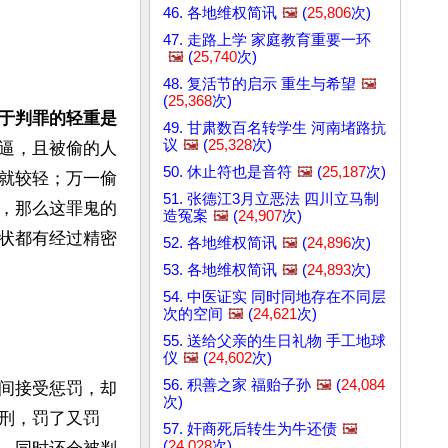
46. 各地维权简讯
🖼️
(
25,806
次)
47. 走路上学 家庭教育重要一环
🖼️
(
25,740
次)
48. 复活节的启示 重生与希望
🖼️
(
25,368
次)
于判罪的轻重是
49. 甘肃数百名转学生 河南堵路抗
议
🖼️
(
25,328
次)
逼，且被偷的人
50. 休止符也是音符
🖼️
(
25,187
次)
就较轻；万一偷
51. 张德江3月立恶法 四川立马制
，那么这罪鬼的
造冤案
🖼️
(
24,907
次)
状都有经过精密
52. 各地维权简讯
🖼️
(
24,896
次)
53. 各地维权简讯
🖼️
(
24,893
次)
54. 中医证实 同时同地存在不同层
次的空间
🖼️
(
24,621
次)
55. 送给父亲的生日礼物 手工地球
仪
🖼️
(
24,602
次)
56. 积善之家 福贻子孙
🖼️
(
24,084
间接受惩罚，却
次)
刑，罚了又罚
57. 奸商死后转生为牛还债
🖼️
(
24,028
次)