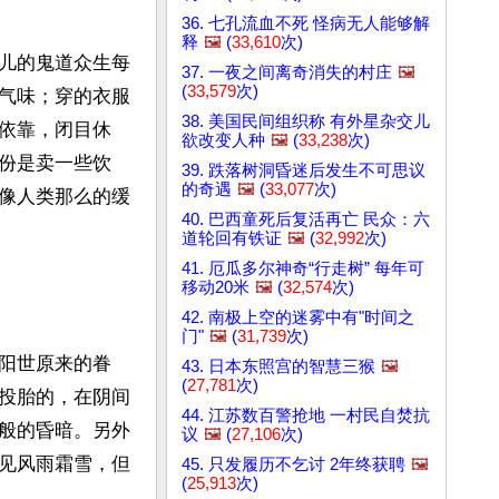
36. 七孔流血不死 怪病无人能够解
释
🖼️
(
33,610
次)
儿的鬼道众生每
37. 一夜之间离奇消失的村庄
🖼️
(
33,579
次)
气味；穿的衣服
38. 美国民间组织称 有外星杂交儿
依靠，闭目休
欲改变人种
🖼️
(
33,238
次)
份是卖一些饮
39. 跌落树洞昏迷后发生不可思议
的奇遇
🖼️
(
33,077
次)
像人类那么的缓
40. 巴西童死后复活再亡 民众：六
道轮回有铁证
🖼️
(
32,992
次)
41. 厄瓜多尔神奇“行走树” 每年可
移动20米
🖼️
(
32,574
次)
42. 南极上空的迷雾中有"时间之
门"
🖼️
(
31,739
次)
阳世原来的眷
43. 日本东照宫的智慧三猴
🖼️
(
27,781
次)
投胎的，在阴间
44. 江苏数百警抢地 一村民自焚抗
般的昏暗。另外
议
🖼️
(
27,106
次)
见风雨霜雪，但
45. 只发履历不乞讨 2年终获聘
🖼️
(
25,913
次)