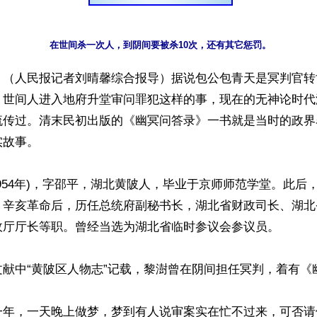
在世间杀一次人，到阴间要被杀10次，还有其它惩罚。
】（人民报记者刘晴馨综合报导）据说包公包青天是冥判官转
。世间人进入地府升堂审问罪犯这样的事，现在的无神论时代
流传过。清末民初出版的《幽冥问答录》一书就是当时的政界
故事。

年-1954年)，字邵平，湖北黄陂人，毕业于京师师范学堂。此
。辛亥革命后，历任总统府副秘书长，湖北省财政司长、湖北
政厅厅长等职。曾经当选为湖北省临时参议会参议员。

献中“黄陂区人物志”记载，黎澍曾在阴间担任冥判，着有《幽
一年，一天晚上做梦，梦到有人说审案实在忙不过来，可否请