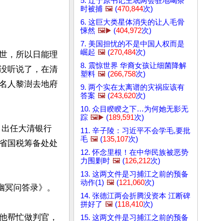
5. 辽宁原书记王珉两会驻地喝茶
时被捕
🖼️
(
470,844
次)
6. 这巨大类星体消失的让人毛骨
悚然
🖼️▶️
(
404,972
次)
7. 美国担忧的不是中国人权而是
崛起
🖼️
(
270,484
次)
世，所以日能理
8. 震惊世界 华裔女孩让细菌降解
没听说了，在清
塑料
🖼️
(
266,758
次)
名人黎澍去地府
9. 两个实在太离谱的灾祸应该有
答案
🖼️
(
243,620
次)
10. 众目睽睽之下…为何她无影无
踪
🖼️▶️
(
189,591
次)
后，出任大清银行
11. 辛子陵：习近平不会学毛,要批
毛
🖼️
(
135,107
次)
省国税筹备处处
12. 怀念里根！在中华民族被恶势
力围剿时
🖼️
(
126,212
次)
13. 这两文件是习捕江之前的预备
动作(1)
🖼️
(
121,060
次)
冥问答录》。

14. 张德江两会折腾没资本 江断碑
拼好了
🖼️
(
118,410
次)
他帮忙做判官，
15. 这两文件是习捕江之前的预备