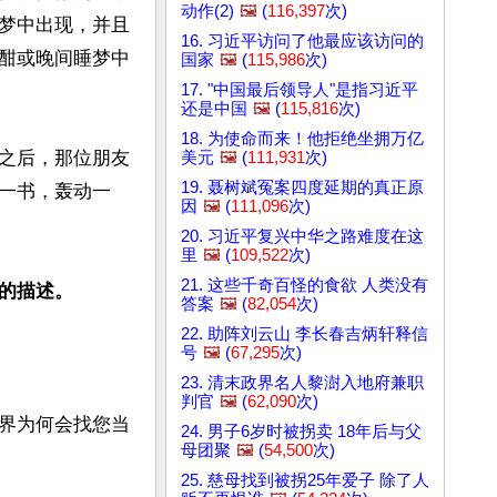
动作(2)
🖼️
(
116,397
次)
梦中出现，并且
16. 习近平访问了他最应该访问的
酣或晚间睡梦中
国家
🖼️
(
115,986
次)
17. "中国最后领导人"是指习近平
还是中国
🖼️
(
115,816
次)
18. 为使命而来！他拒绝坐拥万亿
之后，那位朋友
美元
🖼️
(
111,931
次)
19. 聂树斌冤案四度延期的真正原
一书，轰动一
因
🖼️
(
111,096
次)
20. 习近平复兴中华之路难度在这
里
🖼️
(
109,522
次)
21. 这些千奇百怪的食欲 人类没有
的描述。
答案
🖼️
(
82,054
次)
22. 助阵刘云山 李长春吉炳轩释信
号
🖼️
(
67,295
次)
23. 清末政界名人黎澍入地府兼职
判官
🖼️
(
62,090
次)
界为何会找您当
24. 男子6岁时被拐卖 18年后与父
母团聚
🖼️
(
54,500
次)
25. 慈母找到被拐25年爱子 除了人