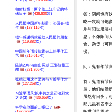
朝鲜核爆！两个盖上江印记的特
殊日子
🖼️
(
438,890
次)
答：阴间也有
吃一次就可饱
人民报中国新年献辞：沁园春·猴
年
🖼️
(
137,116
次)
则与阳世服装
息，不像阳间
猴年感谢捐款帮助人民报的朋友
🖼️
(
119,882
次)
食、杂货（可
中国新年话传统舌尖上的手作工
慢。

艺
🖼️
(
215,615
次)
陈满23年清白出冤狱 正邪较量正
问：鬼有年节喜
酣
🖼️
(
231,305
次)
张德江用这个歪辄与习近平作对
答：鬼道有节
🖼️
(
127,258
次)
属，他们结婚
习近平语录:以中共之道还治邪党
虽然有日夜，
之身(3)
🖼️
(
436,659
次)
那儿虽有四季
科学在他面前…哑巴了
🖼️▶️
阳世刮风雪时，
(
197,079
次)