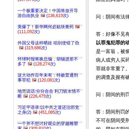
一个极重要决定！中国将放开导
游自由执业
🖼️
(
136,619
次)
问：阴间有法
美爆了！新华网何必贴块膏药
🖼️
(
111,092
次)
答：好像不见
以罪鬼犯罪的
外国父母这样晒娃 咱别使错了劲
🖼️
(
319,686
次)
是一富翁，被
环球时报将换总编，胡锡进差不
病人或穷人买
多了
🖼️
(
128,274
次)
罪就非常重了
这大动作百年未有：特赦普通刑
的调查及握有
事罪犯
🖼️
(
120,081
次)
地壳说话:分分合合 利刀斩水情不
问：阴间的刑罚
断
🖼️
(
226,479
次)
习近平语录:以中共之道还治邪党
答：阴间刑罚
之身(2)
🖼️
(
451,085
次)
不可在阴间受
一个并不想讨好观众的穿越雕塑
家
🖼️
(
309,810
次)