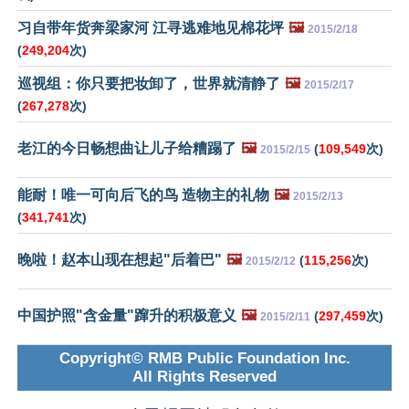
习自带年货奔梁家河 江寻逃难地见棉花坪
🖼️
2015/2/18
(
249,204
次)
巡视组：你只要把妆卸了，世界就清静了
🖼️
2015/2/17
(
267,278
次)
老江的今日畅想曲让儿子给糟蹋了
🖼️
(
109,549
次)
2015/2/15
能耐！唯一可向后飞的鸟 造物主的礼物
🖼️
2015/2/13
(
341,741
次)
晚啦！赵本山现在想起"后着巴"
🖼️
(
115,256
次)
2015/2/12
中国护照"含金量"蹿升的积极意义
🖼️
(
297,459
次)
2015/2/11
Copyright© RMB Public Foundation Inc.
All Rights Reserved