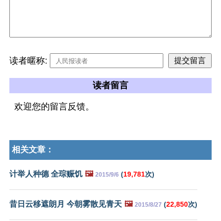
读者暱称:
读者留言
欢迎您的留言反馈。
相关文章：
计举人种德 全琮赈饥
🖼️
(
19,781
次)
2015/9/6
昔日云移遮朗月 今朝雾散见青天
🖼️
(
22,850
次)
2015/8/27