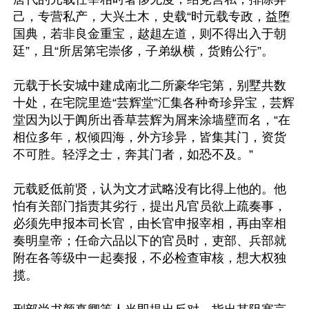
己，专营私产，大兴土木，史载“时元载专政，益堕
国典，若非良金重宝，趑趄左道，则不得出入于朝
廷”，且“所居第宅崇侈，子弟纵横，货贿公行”。

元载于长安城中建成南北二所豪华宅第，别墅共数
十处，在宅院里造“芸辉堂”汇集各种奇珍异宝，芸辉
堂因为以于阗所出香草芸辉为屑来涂墙壁而名，“在
相位多年，权倾四海，外方珍异，皆集其门，资货
不可胜。轻浮之士，奔其门者，如恐不及。”

元载贬低前贤，认为文才武略没有比得上他的。他
怕有关部门指责其劣行，提出凡官员欲上疏奏事，
必须先申报本司长官，由长官申报宰相，再由宰相
奏明皇帝；任命六品以下的官员时，吏部、兵部就
附在各等级中一起奏报，不必检查审核，想大权独
揽。
