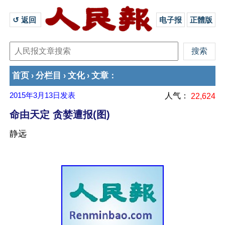
↺ 返回 
电子报
正體版
首页
分栏目
文化
文章
›
›
›
：
2015年3月13日
发表
人气：
22,624
命由天定 贪婪遭报(图)
静远