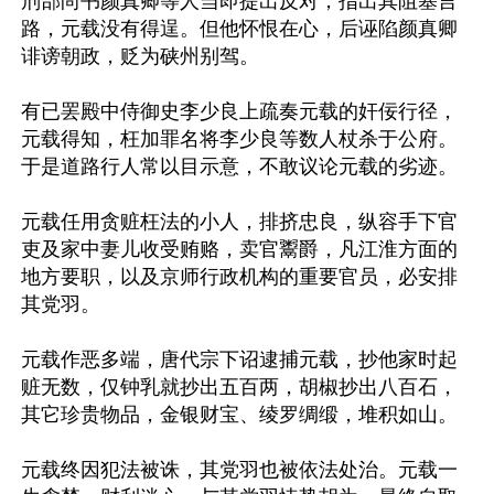
刑部尚书颜真卿等人当即提出反对，指出其阻塞言
路，元载没有得逞。但他怀恨在心，后诬陷颜真卿
诽谤朝政，贬为硖州别驾。

有已罢殿中侍御史李少良上疏奏元载的奸佞行径，
元载得知，枉加罪名将李少良等数人杖杀于公府。
于是道路行人常以目示意，不敢议论元载的劣迹。

元载任用贪赃枉法的小人，排挤忠良，纵容手下官
吏及家中妻儿收受贿赂，卖官鬻爵，凡江淮方面的
地方要职，以及京师行政机构的重要官员，必安排
其党羽。

元载作恶多端，唐代宗下诏逮捕元载，抄他家时起
赃无数，仅钟乳就抄出五百两，胡椒抄出八百石，
其它珍贵物品，金银财宝、绫罗绸缎，堆积如山。

元载终因犯法被诛，其党羽也被依法处治。元载一