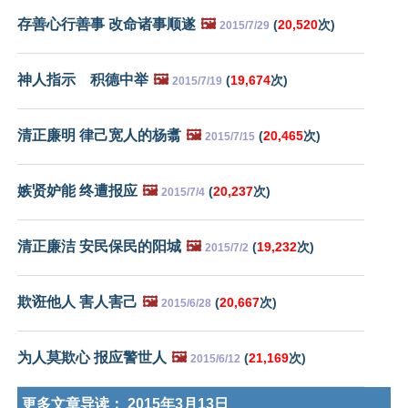
存善心行善事 改命诸事顺遂
🖼️
(
20,520
次)
2015/7/29
神人指示 积德中举
🖼️
(
19,674
次)
2015/7/19
清正廉明 律己宽人的杨翥
🖼️
(
20,465
次)
2015/7/15
嫉贤妒能 终遭报应
🖼️
(
20,237
次)
2015/7/4
清正廉洁 安民保民的阳城
🖼️
(
19,232
次)
2015/7/2
欺诳他人 害人害己
🖼️
(
20,667
次)
2015/6/28
为人莫欺心 报应警世人
🖼️
(
21,169
次)
2015/6/12
更多文章导读：
2015年3月13日