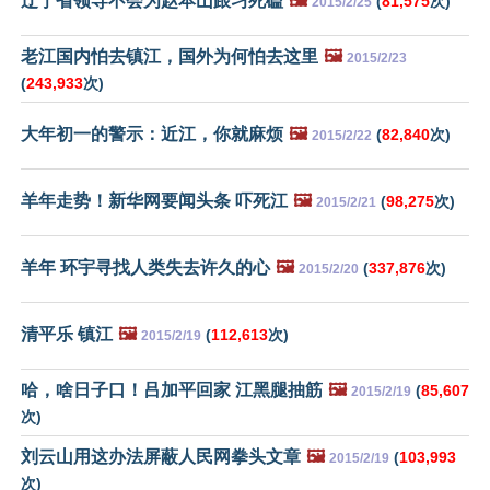
辽宁省领导不会为赵本山跟习死磕
🖼️
(
81,575
次)
2015/2/25
老江国内怕去镇江，国外为何怕去这里
🖼️
2015/2/23
(
243,933
次)
大年初一的警示：近江，你就麻烦
🖼️
(
82,840
次)
2015/2/22
羊年走势！新华网要闻头条 吓死江
🖼️
(
98,275
次)
2015/2/21
羊年 环宇寻找人类失去许久的心
🖼️
(
337,876
次)
2015/2/20
清平乐 镇江
🖼️
(
112,613
次)
2015/2/19
哈，啥日子口！吕加平回家 江黑腿抽筋
🖼️
(
85,607
2015/2/19
次)
刘云山用这办法屏蔽人民网拳头文章
🖼️
(
103,993
2015/2/19
次)