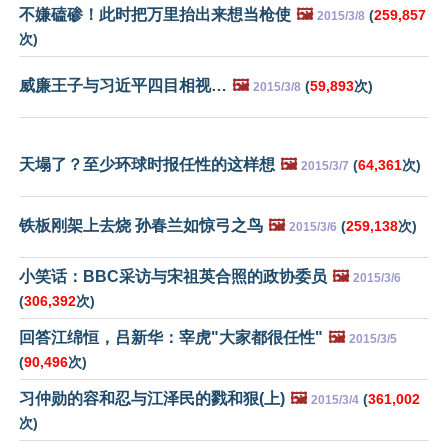
不嫌磕碜！此时把万里抬出来想当枪使
🖼️
(
259,857
2015/3/8
次)
威廉王子与习近平四目相视…
🖼️
(
59,893
次)
2015/3/8
天塌了？至少环球时报任性的这样想
🖼️
(
64,361
次)
2015/3/7
铁板刚架上去烧 孙春兰如惊弓之鸟
🖼️
(
259,138
次)
2015/3/6
小笑话：BBC采访与宋祖英合照的政协委员
🖼️
2015/3/6
(
306,392
次)
回答江绵恒，吕新华：宰虎"大家都很任性"
🖼️
2015/3/5
(
90,496
次)
习仲勋的容和忍与江泽民的戮和狠(上)
🖼️
(
361,002
2015/3/4
次)