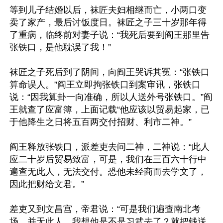
等到儿子结婚以后，袜匠夫妇相继而亡，小两口变
卖了家产，最后讨饭度日。袜匠之子三十岁那年得
了重病，临终前对妻子说：“我死后要到阎王那里告
张铁口，是他耽误了我！”

袜匠之子死后到了阴间，向阎王哭诉其冤：“张铁口
算命误人。”阎王立即拘张铁口到案审讯，张铁口
说：“因我算卦一向准确，所以人送外号张铁口。”阎
王就查了应富簿，上面记载“他应该以贸易起家，已
于他降生之日将五百两交付招财、利市二神。”

阎王释放张铁口，派差吏去问二神，二神说：“此人
应二十岁后贸易致富，可是，我们在三百六十行中
遍查无此人，无法交付。恐他未经商而去学文了，
因此把财给文君。”

差吏又到文昌宫，帝君说：“可是我们遍查南北考
场，并无此人。我想他是不是习武去了？就把钱送