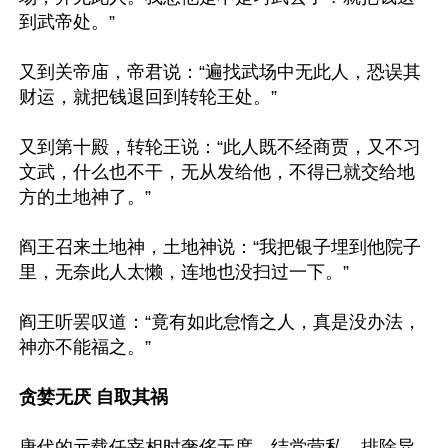
到武帝处。”

又到关帝庙，帝君说：“遍找武场中无此人，恐误其
财运，就把钱退回到转轮王处。”

又到第十殿，转轮王说：“此人既不经商贾，又不习
文武，什么也不干，无从发给他，不得已就交给地
方的土地神了。”

阎王召来土地神，土地神说：“我把银子埋到他院子
里，无奈此人太懒，连地也没扫过一下。”

阎王听罢叹道：“竟有如此怠惰之人，真是没办法，
神亦不能福之。”

贪婪无厌 自取其祸
唐代的元载任宰相时奢侈无度，结党营私，排除异