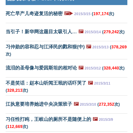
死亡早产儿奇迹复活的秘密
🖼️▶️
(
197,174
次)
2015/3/15
当引子！新华网这题目太吸引人…
🖼️
(
279,242
次)
2015/3/14
习仲勋的容和忍与江泽民的戮和狠(中)
🖼️
(
378,269
2015/3/13
次)
流泪的圣母像与爱因斯坦的相对论
🖼️
(
328,440
次)
2015/3/12
不是笑话：赵本山听闻王珉的话吓哭了
🖼️
2015/3/11
(
328,213
次)
江执意要培养她进中央决策班子
🖼️
(
272,352
次)
2015/3/10
习任性打盹，王岐山的厕所不是随便上的
🖼️
2015/3/9
(
112,669
次)