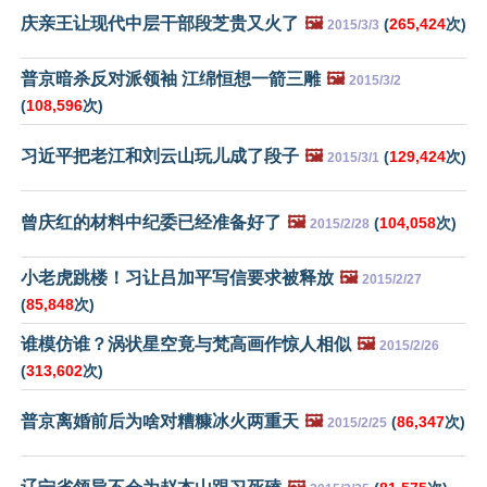
庆亲王让现代中层干部段芝贵又火了
🖼️
(
265,424
次)
2015/3/3
普京暗杀反对派领袖 江绵恒想一箭三雕
🖼️
2015/3/2
(
108,596
次)
习近平把老江和刘云山玩儿成了段子
🖼️
(
129,424
次)
2015/3/1
曾庆红的材料中纪委已经准备好了
🖼️
(
104,058
次)
2015/2/28
小老虎跳楼！习让吕加平写信要求被释放
🖼️
2015/2/27
(
85,848
次)
谁模仿谁？涡状星空竟与梵高画作惊人相似
🖼️
2015/2/26
(
313,602
次)
普京离婚前后为啥对糟糠冰火两重天
🖼️
(
86,347
次)
2015/2/25