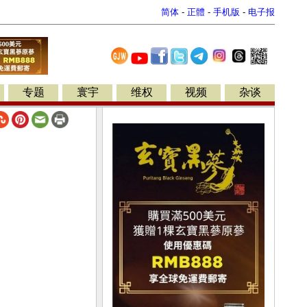
简体
-
正體
-
手机版
-
电子报
专题
寰宇
维权
视频
杂谈