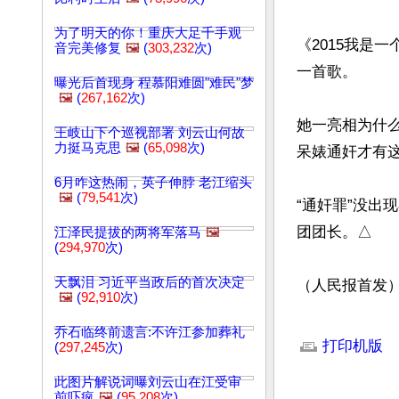
为了明天的你！重庆大足千手观
《2015我是
音完美修复
🖼️
(
303,232
次)
一首歌。

曝光后首现身 程慕阳难圆"难民"梦
🖼️
(
267,162
次)
她一亮相为什
王岐山下个巡视部署 刘云山何故
力挺马克思
🖼️
(
65,098
次)
呆婊通奸才有这
6月咋这热闹，英子伸脖 老江缩头
🖼️
(
79,541
次)
“通奸罪”没
团团长。△

江泽民提拔的两将军落马
🖼️
(
294,970
次)
天飘泪 习近平当政后的首次决定
（人民报首发）
🖼️
(
92,910
次)
文章网址: http://w
乔石临终前遗言:不许江参加葬礼
打印机版
(
297,245
次)
此图片解说词曝刘云山在江受审
前吓疯
🖼️
(
95,208
次)