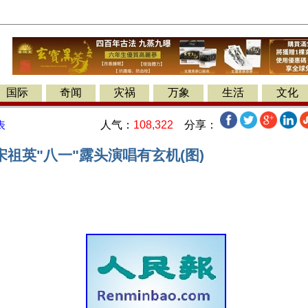
国际
奇闻
灾祸
万象
生活
文化
人气：
108,322
分享：
表
祖英"八一"露头演唱有玄机(图)