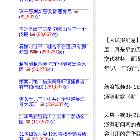
诛一恶则众恶惧 除恶务尽
🖼️
(
82,933
次)
习近平出了三拳 刘云山放了一个
闷屁
🖼️
(
88,667
次)
【人民报消息
看懂习近平：鞋合不合适,只有脚
度，真是窄的
知道
🖼️▶️
(
293,751
次)
交代材料，而
越智能越危险 汽车也能被黑的原
年“八一”官媒
因
🖼️
(
59,270
次)
拍案叫绝！猫头鹰蝶吓退捕食者
新浪视频8月1
有奇招(5图) (
291,007
次)
演唱新歌《新一
傻头千儿了！中共正全球巡展江
最大罪证
🖼️
(
332,337
次)
凤凰卫视8月2
江泽民在祖籍出了大事，轰动全
国
🖼️
(
117,572
次)
澎湃新闻网的
容引用的是华西都
31省级政法委书记 实权全部被稀
释
🖼️
(
80,398
次)