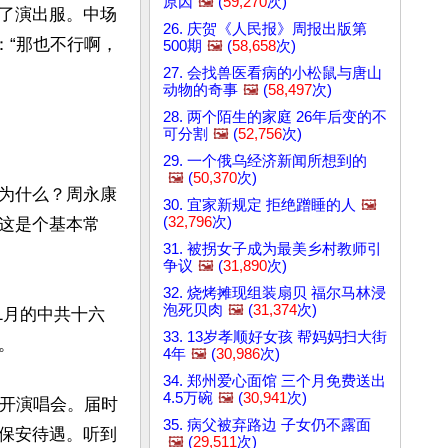
原因
🖼️
(
59,270
次)
了演出服。中场
26. 庆贺《人民报》周报出版第
：“那也不行啊，
500期
🖼️
(
58,658
次)
27. 会找兽医看病的小松鼠与唐山


动物的奇事
🖼️
(
58,497
次)
28. 两个陌生的家庭 26年后变的不
可分割
🖼️
(
52,756
次)
29. 一个俄乌经济新闻所想到的
🖼️
(
50,370
次)
为什么？周永康
30. 宜家新规定 拒绝蹭睡的人
🖼️
(
32,796
次)
这是个基本常
31. 被拐女子成为最美乡村教师引
争议
🖼️
(
31,890
次)
32. 烧烤摊现组装扇贝 福尔马林浸
泡死贝肉
🖼️
(
31,374
次)
1月的中共十六
33. 13岁孝顺好女孩 帮妈妈扫大街
 

4年
🖼️
(
30,986
次)
34. 郑州爱心面馆 三个月免费送出
4.5万碗
🖼️
(
30,941
次)
安开演唱会。届时
35. 病父被弃路边 子女仍不露面
保安待遇。听到
🖼️
(
29,511
次)