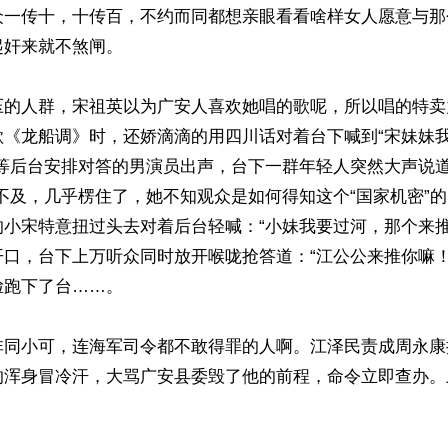
众一传十，十传百，不约而同都想亲眼看看啥样女人愿意与那
奸来就不煞闸。 

压的人群，宋祖英以为广安人喜欢她唱的歌呢，所以唱的特卖
歌《龙船调》时，还娇滴滴的用四川话对着台下喊到“宋妹妹
没等后台安排对答的男演员出声，台下一群年轻人突然大声说道
不及，几乎楞住了，她不知观众是如何得知这个“国家机密”
的小宋特意扭过头去对着后台轻喊：“小妹我要过河，那个来推
开口，台下上万听众同时放开喉咙抢答道：“江公公来推你嘛！
跑下了台……。 

非同小可，连海军司令都不敢得罪的人啊。江泽民责成周永康
的浑身冒冷汗，大骂广安县委毁了他的前程，命令立即查办。