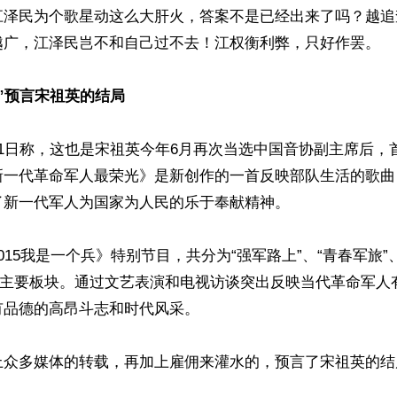
江泽民为个歌星动这么大肝火，答案不是已经出来了吗？越追
广，江泽民岂不和自己过不去！江权衡利弊，只好作罢。 

一”预言宋祖英的结局
1日称，这也是宋祖英今年6月再次当选中国音协副主席后，
新一代革命军人最荣光》是新创作的一首反映部队生活的歌曲
新一代军人为国家为人民的乐于奉献精神。 

015我是一个兵》特别节目，共分为“强军路上”、“青春军旅”
四个主要板块。通过文艺表演和电视访谈突出反映当代革命军人
品德的高昂斗志和时代风采。

上众多媒体的转载，再加上雇佣来灌水的，预言了宋祖英的结