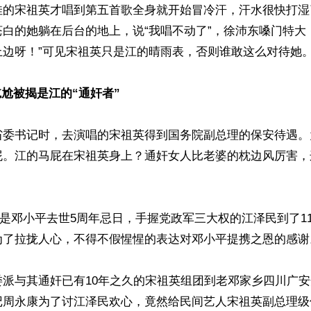
佳的宋祖英才唱到第五首歌全身就开始冒冷汗，汗水很快打湿
白的她躺在后台的地上，说“我唱不动了”，徐沛东嗓门特大
边呀！”可见宋祖英只是江的晴雨表，否则谁敢这么对待她。 
尬被揭是江的“通奸者”
省委书记时，去演唱的宋祖英得到国务院副总理的保安待遇。
屁。江的马屁在宋祖英身上？通奸女人比老婆的枕边风厉害，
19日是邓小平去世5周年忌日，手握党政军三大权的江泽民到了1
了拉拢人心，不得不假惺惺的表达对邓小平提携之恩的感谢。
委派与其通奸已有10年之久的宋祖英组团到老邓家乡四川广
记周永康为了讨江泽民欢心，竟然给民间艺人宋祖英副总理级