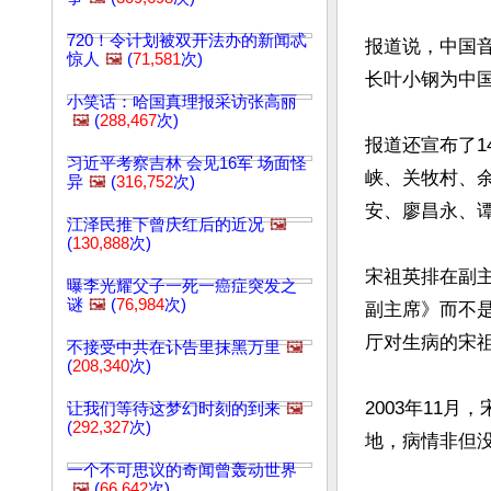
720！令计划被双开法办的新闻忒
报道说，中国
惊人
🖼️
(
71,581
次)
长叶小钢为中国
小笑话：哈国真理报采访张高丽
🖼️
(
288,467
次)
报道还宣布了1
习近平考察吉林 会见16军 场面怪
峡、关牧村、
异
🖼️
(
316,752
次)
安、廖昌永、谭
江泽民推下曾庆红后的近况
🖼️
(
130,888
次)
宋祖英排在副
曝李光耀父子一死一癌症突发之
谜
🖼️
(
76,984
次)
副主席》而不
厅对生病的宋祖
不接受中共在讣告里抹黑万里
🖼️
(
208,340
次)
2003年11
让我们等待这梦幻时刻的到来
🖼️
(
292,327
次)
地，病情非但没
一个不可思议的奇闻曾轰动世界
🖼️
(
66,642
次)