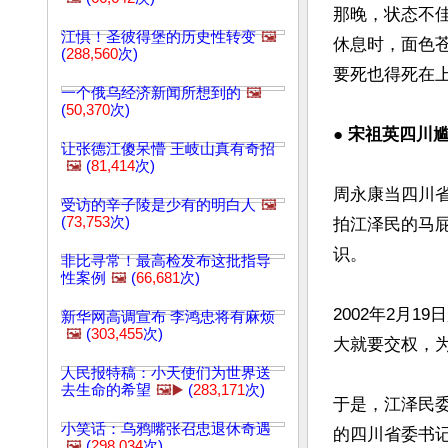
那晚，状态不
江惧！圣彼得堡的历史性转变
🖼️
休息时，面色苍
(
288,560
次)
要死也得死在上
一个俄乌经济新闻所想到的
🖼️
(
50,370
次)
● 
宋祖英四川尴
让张德江傻呆懵 王岐山真有奇招
🖼️
(
81,414
次)
周永康当四川
受访的辛子陵是少有的明白人
🖼️
(
73,753
次)
拍江泽民的马
识。

非比寻常！最高检发布这批指导
性案例
🖼️
(
66,681
次)
2002年2月
新华网高调宣布 李鸿忠将有麻烦
🖼️
(
303,455
次)
大就要交权，为
人民报特稿：小天使们为世界送
去生命的希望
🖼️▶️
(
283,171
次)
于是，江泽民
小笑话：乌鸦嘴张召忠退休奇遇
的四川省委书
🖼️
(
298,034
次)