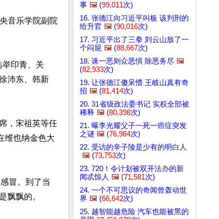
事
🖼️
(
99,011
次)
16. 张德江向习近平叫板 该判刑的
中央音乐学院副院
给升官
🖼️
(
90,016
次)
17. 习近平出了三拳 刘云山放了一
个闷屁
🖼️
(
88,667
次)
18. 诛一恶则众恶惧 除恶务尽
🖼️
选举印青、关
(
82,933
次)
徐沛东、韩新
19. 让张德江傻呆懵 王岐山真有奇
招
🖼️
(
81,414
次)
20. 31省级政法委书记 实权全部被
稀释
🖼️
(
80,398
次)
席，宋祖英等任
21. 曝李光耀父子一死一癌症突发
之谜
🖼️
(
76,984
次)
在维也纳金色大
22. 受访的辛子陵是少有的明白人
🖼️
(
73,753
次)
23. 720！令计划被双开法办的新
闻忒惊人
🖼️
(
71,581
次)
了感冒。到了当
24. 一个不可思议的奇闻曾轰动世
飘飘的。 

界
🖼️
(
66,642
次)
25. 越智能越危险 汽车也能被黑的