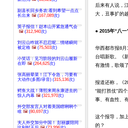
后来有人说，
副县长回乡务农:看到希望一点点
大，丑事扩的越
长出来
🖼️
(
167,089
次)
英子报信！赵本山开紧急通气会
● 
2015年“八
🖼️
(
312,940
次)
刘云山咋就不忍忍呢…情绪瞬间
被定格
🖼️
(
75,503
次)
华西都市报8月
台唱新歌。《
小笑话：见习阶段的刘云山履新
在即
🖼️
(
264,625
次)
有激情，歌颂了
张高丽晕菜！江下令急，习要有
大动作(多图/录音) (
315,136
次)
报道还称，《2
鳄鱼大战！薄熙来周永康进去的
“能打胜仗”
惊人内幕
🖼️
(
321,970
次)
事、有血性、有
外交部发言人对着美国瞎咧咧个
啥
🖼️
(
80,697
次)
这个报导，加
夫人外交加分中国！ 彭丽媛陪同
的？

比利时王后
🖼️
(
73,996
次)