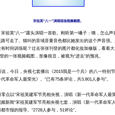
宋祖英“八一”演唱现场视频截图。
】宋祖英“八一”露头演唱一首歌。刚听第一嗓子：咦，怎么声
无路可走了。猫叫的音域音量音色都比她发出的这个声音强。
没有时间训练呢？过去张张刊登的图片都化妆加修版，看着大
刊登的一张视频截图，形像很丑，被视为“进去”的预兆。 

日说，今日，央视七套播出《2015我是一个兵》的八一特别
代革命军人最荣光》。“已有75条评论，共3,801人参与”。

日零点以“宋祖英建军节亮相央视，演唱《新一代革命军人最
视频新闻“宋祖英建军节亮相央视七套，演唱《新一代革命军人
市报的报导。“2728人参与，51评论”。
