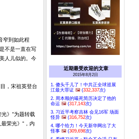
音窄到如此程
是不是一直在写
美人儿似的。今
近期最受欢迎的文章
2015年8月2日
1. 傻头千儿了！中共正全球巡展
节目，宋祖英登台
江最大罪证
🖼️
(
332,337
次)
2. 周本顺的嘬死简历决定了他的
命运
🖼️
(
317,143
次)
3. 习近平考察吉林 会见16军 场面
荣光》”为题转载
怪异
🖼️
(
316,752
次)
最荣光》”，内
4. 哪个给力！今天新华网出了大
怪事
🖼️
(
309,698
次)