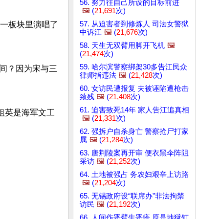
56. 努力往自己所设的目标前进
🖼️
(
21,691
次)
57. 从迫害者到修炼人 司法女警狱
的一板块里演唱了
中诉江
🖼️
(
21,676
次)
58. 天生无双臂用脚开飞机
🖼️
(
21,474
次)
59. 哈尔滨警察绑架30多告江民众
间？因为宋与三
律师指违法
🖼️
(
21,428
次)
60. 女访民遭报复 夫被诬陷遭枪击
致残
🖼️
(
21,408
次)
61. 迫害致死14年 家人告江追真相
祖英是海军文工
🖼️
(
21,331
次)
62. 强拆户自杀身亡 警察抢尸打家
属
🖼️
(
21,284
次)
63. 唐荆陵案再开审 便衣黑伞阵阻
采访
🖼️
(
21,252
次)
64. 土地被强占 务农妇艰辛上访路
🖼️
(
21,204
次)
65. 无锡政府设“联席办”非法拘禁
访民
🖼️
(
21,192
次)
66. 人间作恶臂生恶疮 原是地狱钉