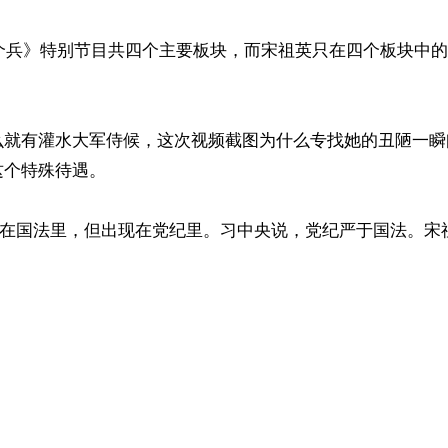
一个兵》特别节目共四个主要板块，而宋祖英只在四个板块中
么就有灌水大军侍候，这次视频截图为什么专找她的丑陋一瞬
个特殊待遇。

出现在国法里，但出现在党纪里。习中央说，党纪严于国法。宋
 
ww.renminbao.com/rmb/articles/2015/8/2/61811.html