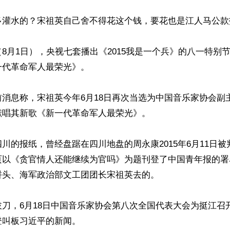
多灌水的？宋祖英自己舍不得花这个钱，要花也是江人马公款报
8月1日），央视七套播出《2015我是一个兵》的八一特别
代革命军人最荣光》。

消息称，宋祖英今年6月18日再次当选为中国音乐家协会副
唱其新歌《新一代革命军人最荣光》。

川的报纸，曾经盘踞在四川地盘的周永康2015年6月11日被判
页以《贪官情人还能继续为官吗》为题刊登了中国青年报的署
头、海军政治部文工团团长宋祖英去的。

刀，6月18日中国音乐家协会第八次全国代表大会为挺江召
叫板习近平的新闻。
