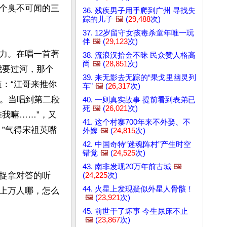
个臭不可闻的三
36. 残疾男子用手爬到广州 寻找失
踪的儿子
🖼️
(
29,488
次)
37. 12岁留守女孩毒杀童年唯一玩
伴
🖼️
(
29,123
次)
力。在唱一首著
38. 流浪汉拾金不昧 民众赞人格高
尚
🖼️
(
28,851
次)
我要过河，那个
39. 来无影去无踪的“果戈里幽灵列
：“江哥来推你
车”
🖼️
(
26,317
次)
的。当唱到第二段
40. 一则真实故事 提前看到表弟已
死
🖼️
(
26,021
次)
我嘛……”，又
41. 这个村寨700年来不外娶、不
”气得宋祖英嘴
外嫁
🖼️
(
24,815
次)
42. 中国奇特“迷魂阵村”产生时空
错觉
🖼️
(
24,525
次)
43. 南非发现20万年前古城
🖼️
捉拿对答的听
(
24,225
次)
44. 火星上发现疑似外星人骨骸！
上万人哪，怎么
🖼️
(
23,921
次)
45. 前世干了坏事 今生尿床不止
🖼️
(
23,867
次)