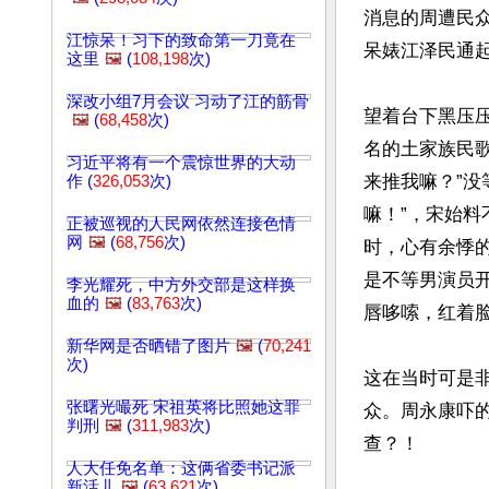
消息的周遭民
江惊呆！习下的致命第一刀竟在
呆婊江泽民通起
这里
🖼️
(
108,198
次)
深改小组7月会议 习动了江的筋骨
望着台下黑压
🖼️
(
68,458
次)
名的土家族民
习近平将有一个震惊世界的大动
来推我嘛？”
作 (
326,053
次)
嘛！”，宋始料
正被巡视的人民网依然连接色情
网
🖼️
(
68,756
次)
时，心有余悸
是不等男演员
李光耀死，中方外交部是这样换
血的
🖼️
(
83,763
次)
唇哆嗦，红着脸
新华网是否晒错了图片
🖼️
(
70,241
次)
这在当时可是
张曙光嘬死 宋祖英将比照她这罪
众。周永康吓
判刑
🖼️
(
311,983
次)
查？！ 

人大任免名单：这俩省委书记派
新活儿
🖼️
(
63,621
次)