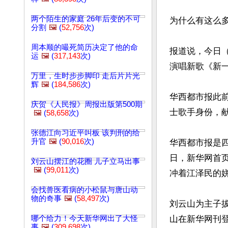
两个陌生的家庭 26年后变的不可
为什么有这么
分割
🖼️
(
52,756
次)
周本顺的嘬死简历决定了他的命
报道说，今日（
运
🖼️
(
317,143
次)
演唱新歌《新一
万里，生时步步脚印 走后片片光
辉
🖼️
(
184,586
次)
华西都市报此前
庆贺《人民报》周报出版第500期
士歌手身份，献
🖼️
(
58,658
次)
张德江向习近平叫板 该判刑的给
升官
🖼️
(
90,016
次)
华西都市报是四
日，新华网首
刘云山摆江的花圈 儿子立马出事
🖼️
(
99,011
次)
冲着江泽民的姘
会找兽医看病的小松鼠与唐山动
物的奇事
🖼️
(
58,497
次)
刘云山为主子拔
哪个给力！今天新华网出了大怪
山在新华网刊登
事
🖼️
(
309,698
次)