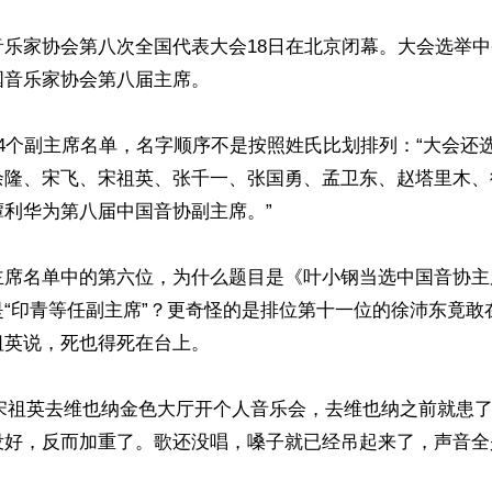
音乐家协会第八次全国代表大会18日在北京闭幕。大会选举
音乐家协会第八届主席。 

4个副主席名单，名字顺序不是按照姓氏比划排列：“大会还
余隆、宋飞、宋祖英、张千一、张国勇、孟卫东、赵塔里木、
利华为第八届中国音协副主席。”

主席名单中的第六位，为什么题目是《叶小钢当选中国音协主
是“印青等任副主席”？更奇怪的是排位第十一位的徐沛东竟敢
英说，死也得死在台上。

月，宋祖英去维也纳金色大厅开个人音乐会，去维也纳之前就患
好，反而加重了。歌还没唱，嗓子就已经吊起来了，声音全是