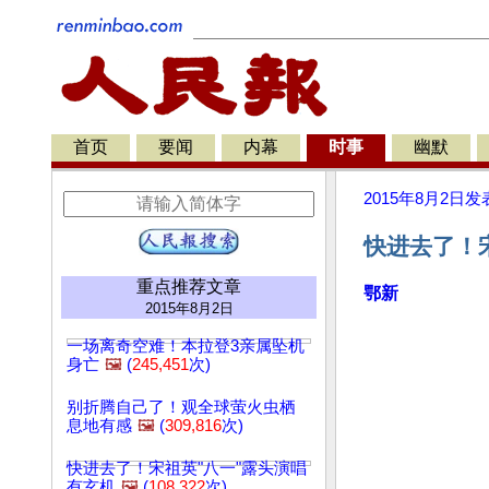
首页
要闻
内幕
时事
幽默
2015年8月2日
发
快进去了！宋
重点推荐文章
鄂新
2015年8月2日
一场离奇空难！本拉登3亲属坠机
身亡
🖼️
(
245,451
次)
别折腾自己了！观全球萤火虫栖
息地有感
🖼️
(
309,816
次)
快进去了！宋祖英"八一"露头演唱
有玄机
🖼️
(
108,322
次)