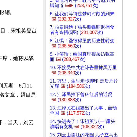
5. 看懂习近平：鞋合不合适,只有
脚知道
🖼️▶️
(
293,751
次)
销。

6. 让我们等待这梦幻时刻的到来
🖼️
(
292,327
次)
7. 拍案叫绝！猫头鹰蝶吓退捕食
节目，宋祖英登台
者有奇招(5图) (
291,007
次)
8. 江惧！圣彼得堡的历史性转变
🖼️
(
288,560
次)
9. 小笑话：哈国真理报采访张高
主席，她将以战
丽
🖼️
(
288,467
次)
10. 不接受中共在讣告里抹黑万里
🖼️
(
208,340
次)
11. 万里，生时步步脚印 走后片片
无期。6月11
光辉
🖼️
(
184,586
次)
12. 江泽民推下曾庆红后的近况
名文章，题目是
🖼️
(
130,888
次)
13. 江泽民在祖籍出了大事，轰动
全国
🖼️
(
117,572
次)
14. 快进去了！宋祖英"八一"露头
开，当天，刘云
演唱有玄机
🖼️
(
108,322
次)
15. 刘云山摆江的花圈 儿子立马出