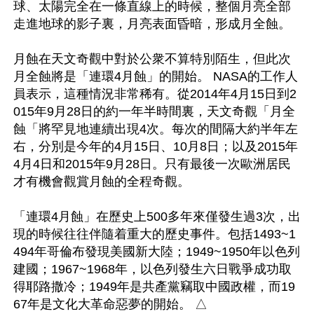
球、太陽完全在一條直線上的時候，整個月亮全部
走進地球的影子裏，月亮表面昏暗，形成月全蝕。

月蝕在天文奇觀中對於公衆不算特別陌生，但此次
月全蝕將是「連環4月蝕」的開始。 NASA的工作人
員表示，這種情況非常稀有。從2014年4月15日到2
015年9月28日的約一年半時間裏，天文奇觀「月全
蝕「將罕見地連續出現4次。每次的間隔大約半年左
右，分別是今年的4月15日、10月8日；以及2015年
4月4日和2015年9月28日。只有最後一次歐洲居民
才有機會觀賞月蝕的全程奇觀。

「連環4月蝕」在歷史上500多年來僅發生過3次，出
現的時候往往伴隨着重大的歷史事件。包括1493~1
494年哥倫布發現美國新大陸；1949~1950年以色列
建國；1967~1968年，以色列發生六日戰爭成功取
得耶路撒冷；1949年是共產黨竊取中國政權，而19