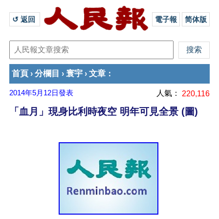
↺ 返回 
電子報
简体版
首頁
分欄目
寰宇
文章
›
›
›
：
2014年5月12日
發表
人氣：
220,116
「血月」現身比利時夜空 明年可見全景 (圖)