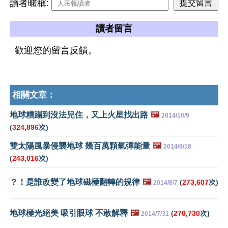
讀者暱稱:
讀者留言
歡迎您的留言反饋。
相關文章：
地球糟蹋到沒法兒住，又上火星找出路
🖼️
2014/10/9
(
324,896
次)
雙太陽風暴侵襲地球 幾百萬顆氫彈能量
🖼️
2014/9/18
(
243,016
次)
？！是誰改變了地球磁極翻轉的規律
🖼️
(
273,607
次)
2014/8/7
地球極光絕美 吸引眼球 不敢解釋
🖼️
(
270,730
次)
2014/7/31