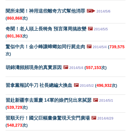
聞所未聞！神用這些離奇方式幫他消罪
🖼️▶️
2014/5/6
(
860,868
次)
奇聞！老人頭上長犄角 預言薄周搞政變
🖼️
2014/5/5
(
801,363
次)
驚似中共！金小蜂讓蟑螂如同行屍走肉
🖼️
(
739,575
2014/5/4
次)
胡錦濤頻頻現身的真實原因
🖼️
(
557,153
次)
2014/5/4
習拿黨報試牛刀 社長總編大換血
🖼️
(
496,932
次)
2014/5/2
習赴新疆李去重慶 14軍的娘們兒出來脦瑟
🖼️
2014/5/1
(
539,729
次)
習順天行！國父巨幅畫像驚現天安門廣場
🖼️
2014/4/29
(
548,273
次)