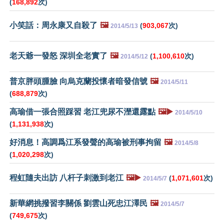
(
168,892
次)
小笑話：周永康又自殺了
🖼️
(
903,067
次)
2014/5/13
老天爺一發怒 深圳全老實了
🖼️
(
1,100,610
次)
2014/5/12
普京胖頭腫臉 向烏克蘭投懷者暗發信號
🖼️
2014/5/11
(
688,879
次)
高瑜借一張合照踩習 老江兜尿不溼還露點
🖼️▶️
2014/5/10
(
1,131,938
次)
好消息！高調爲江系發聲的高瑜被刑事拘留
🖼️
2014/5/8
(
1,020,298
次)
程虹隨夫出訪 八杆子刺激到老江
🖼️▶️
(
1,071,601
次)
2014/5/7
新華網挑撥習李關係 劉雲山死忠江澤民
🖼️
2014/5/7
(
749,675
次)