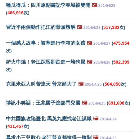
種瓜得瓜：四川原副書記李春城被雙開
🖼️
2014/4/29
(
466,916
次)
習近平兩個動作把江的骨頭燉酥
🖼️
(
517,333
次)
2014/4/28
一個感人故事：被塞進行李箱的女孩
🖼️
(
475,954
2014/4/27
次)
妒火中燒！老江踩習卻跌進一堆狗屎
🖼️
(
502,399
2014/4/26
次)
克里米亞人叫苦連天 普京頭大了
🖼️
(
504,050
次)
2014/4/25
博訊小笑話：王兆國子逃熱門兒國
🖼️
(
691,698
次)
2014/4/25
中共國旗攻陷臺北 馬英九應找老江謀職
🖼️
2014/4/24
(
411,457
次)
爲求小三兒歡心 老江普京都捨得一臉剮
🖼️
2014/4/23