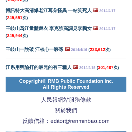
博訊特大高清爆老江耳朵怪異 一帖笑死人
🖼️
2014/4/17
(
249,551
次)
王岐山爲江量體裁衣 李克強高調見李鵬女
🖼️
2014/4/17
(
345,944
次)
王岐山一說破 江核心一哆嗦
🖼️
(
223,612
次)
2014/4/16
江系用輿論打的最兇的有三種人
🖼️
(
301,487
次)
2014/4/15
Copyright© RMB Public Foundation Inc.
All Rights Reserved
人民報網站服務條款
關於我們
反饋信箱：
editor@renminbao.com