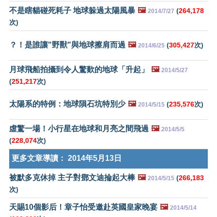
不是瞎貓碰死耗子 地球躲過太陽風暴
🖼️
(
264,178
2014/7/27
次)
？！是誰讓"野獸"與地球擦肩而過
🖼️
(
305,427
次)
2014/6/25
月球飛船拍攝到令人驚歎的地球「升起」
🖼️
2014/5/27
(
251,217
次)
太陽系的特例：地球隕石坑特別少
🖼️
(
235,576
次)
2014/5/15
虛驚一場！小行星在地球和月亮之間飛過
🖼️
2014/5/5
(
228,074
次)
更多文章導讀：
2014年5月13日
被默多克休掉 主子對鄧文迪掄起大棒
🖼️
(
266,183
2014/5/15
次)
天賜10個影后！章子怡受邀赴英國皇家晚宴
🖼️
2014/5/14