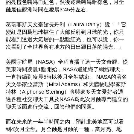
的亮橙色轉爲血紅色，然後逐漸轉爲暗棕色，月全
蝕最佳觀測時間在凌晨3:45分左右。

葛瑞菲斯天文臺館長丹利（Laura Danly）說：「它
變紅是因爲地球擋住了大部反射到月球的光，你只
能看到透過大氣層的一點點紅光，也可以說，你一
次看到了全世界所有地方的日出跟日落的陽光。」

美國宇航局（NASA）全程直播了這一天文奇觀。從
美東時間凌晨1點開始，NASA還組織了網絡聊天，
一直持續到凌晨5時以後月全蝕結束。 NASA的著名
天文學家亞當斯（Mitzi Adams）和天體物理學家斯
特林（Alphonse Sterling）將與衆多天文愛好者通
過各種社交聊天工具及NASA爲此次月蝕專門建立的
聊天版面進行交流，回答他們的問題。

而在未來的一年半時間之內，預計北美地區可以看
到4次月全蝕。月全蝕是月蝕的一種，當月亮、地