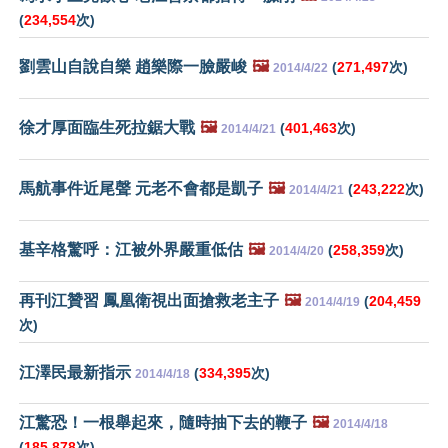
(
234,554
次)
劉雲山自說自樂 趙樂際一臉嚴峻
🖼️
(
271,497
次)
2014/4/22
徐才厚面臨生死拉鋸大戰
🖼️
(
401,463
次)
2014/4/21
馬航事件近尾聲 元老不會都是凱子
🖼️
(
243,222
次)
2014/4/21
基辛格驚呼：江被外界嚴重低估
🖼️
(
258,359
次)
2014/4/20
再刊江贊習 鳳凰衛視出面搶救老主子
🖼️
(
204,459
2014/4/19
次)
江澤民最新指示
(
334,395
次)
2014/4/18
江驚恐！一根舉起來，隨時抽下去的鞭子
🖼️
2014/4/18
(
185,878
次)