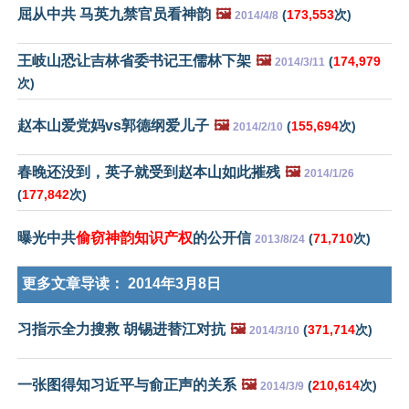
屈从中共 马英九禁官员看神韵
🖼️
(
173,553
次)
2014/4/8
王岐山恐让吉林省委书记王儒林下架
🖼️
(
174,979
2014/3/11
次)
赵本山爱党妈vs郭德纲爱儿子
🖼️
(
155,694
次)
2014/2/10
春晚还没到，英子就受到赵本山如此摧残
🖼️
2014/1/26
(
177,842
次)
曝光中共
偷窃神韵知识产权
的公开信
(
71,710
次)
2013/8/24
更多文章导读：
2014年3月8日
习指示全力搜救 胡锡进替江对抗
🖼️
(
371,714
次)
2014/3/10
一张图得知习近平与俞正声的关系
🖼️
(
210,614
次)
2014/3/9