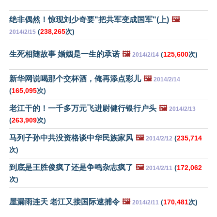
绝非偶然！惊现刘少奇要"把共军变成国军"(上)
🖼️
(
238,265
次)
2014/2/15
生死相随故事 婚姻是一生的承诺
🖼️
(
125,600
次)
2014/2/14
新华网说喝那个交杯酒，俺再添点彩儿
🖼️
2014/2/14
(
165,095
次)
老江干的！一千多万元飞进尉健行银行户头
🖼️
2014/2/13
(
263,909
次)
马列子孙中共没资格谈中华民族家风
🖼️
(
235,714
2014/2/12
次)
到底是王胜俊疯了还是争鸣杂志疯了
🖼️
(
172,062
2014/2/11
次)
屋漏雨连天 老江又接国际逮捕令
🖼️
(
170,481
次)
2014/2/11