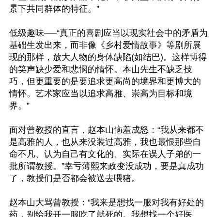
景下共同群体的特征。”

低级趣味──“真正的喜剧应当以现实社会中的矛盾为
基础生发出来，而非像《乡村爱情故事》等剧所展
现的那样，放大人物的身体缺陷(如结巴)。这样博得
的笑声缺少爱和悲悯的情怀。本山先生不缺乏技
巧，但更重要的是要追求更高尚的境界和更博大的
情怀。艺术家应当以追求高雅、崇高为目标和境
界。”

面对曾教授的直言，赵本山恼羞成怒：“我从来都不
是高雅的人，也从来没装过高雅，我也最恨那些自
命不凡、认为自己有文化的、实际在误人子弟的一
批所谓教授。”幸亏薄熙来政变没成功，要是真成功
了，教授们是否都会被送去喂猪。

赵本山大骂曾教授：“我来是想找一服对我有好处的
药，别给我开一服吃了就死的。我想找一个好医