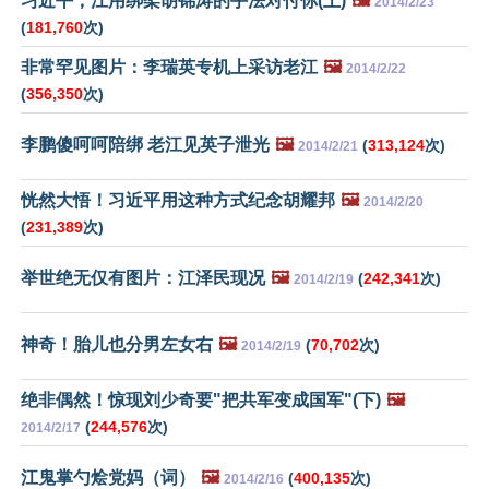
习近平，江用绑架胡锦涛的手法对付你(上)
🖼️
2014/2/23
(
181,760
次)
非常罕见图片：李瑞英专机上采访老江
🖼️
2014/2/22
(
356,350
次)
李鹏傻呵呵陪绑 老江见英子泄光
🖼️
(
313,124
次)
2014/2/21
恍然大悟！习近平用这种方式纪念胡耀邦
🖼️
2014/2/20
(
231,389
次)
举世绝无仅有图片：江泽民现况
🖼️
(
242,341
次)
2014/2/19
神奇！胎儿也分男左女右
🖼️
(
70,702
次)
2014/2/19
绝非偶然！惊现刘少奇要"把共军变成国军"(下)
🖼️
(
244,576
次)
2014/2/17
江鬼掌勺烩党妈（词）
🖼️
(
400,135
次)
2014/2/16