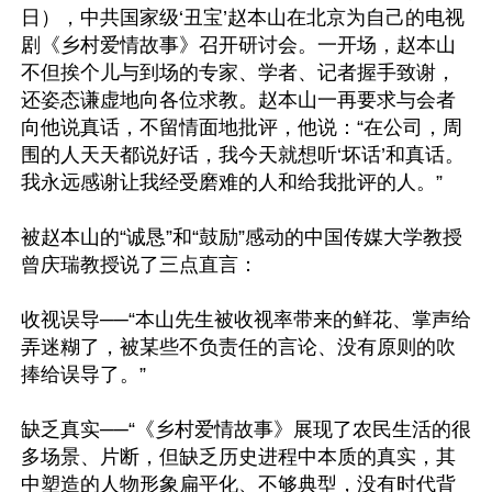
日），中共国家级‘丑宝’赵本山在北京为自己的电视
剧《乡村爱情故事》召开研讨会。一开场，赵本山
不但挨个儿与到场的专家、学者、记者握手致谢，
还姿态谦虚地向各位求教。赵本山一再要求与会者
向他说真话，不留情面地批评，他说：“在公司，周
围的人天天都说好话，我今天就想听‘坏话’和真话。
我永远感谢让我经受磨难的人和给我批评的人。”

被赵本山的“诚恳”和“鼓励”感动的中国传媒大学教授
曾庆瑞教授说了三点直言：

收视误导──“本山先生被收视率带来的鲜花、掌声给
弄迷糊了，被某些不负责任的言论、没有原则的吹
捧给误导了。”

缺乏真实──“《乡村爱情故事》展现了农民生活的很
多场景、片断，但缺乏历史进程中本质的真实，其
中塑造的人物形象扁平化、不够典型，没有时代背