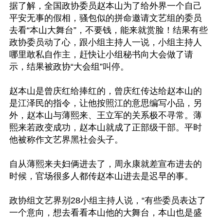
据了解，全国政协委员赵本山为了给外界一个自己
平安无事的假相，骚包似的拼命邀请文艺组的委员
去看“本山大舞台”，不要钱，能来就赏脸！结果有些
政协委员动了心，跟小组主持人一说，小组主持人
哪里敢私自作主，赶快让小组秘书向大会做了请
示，结果被政协“大会组”叫停。

赵本山是曾庆红给捧红的，曾庆红传达给赵本山的
是江泽民的指令，让他按照江的意思编写小品，另
外，赵本山与薄熙来、王立军的关系极不寻常。薄
熙来若政变成功，赵本山就成了正部级干部。平时
他被称作文艺界黑社会头子。

自从薄熙来夫妇俩进去了，周永康就差宣布进去的
时候，官场很多人都传赵本山进去是迟早的事。

政协组文艺界别28小组主持人说，“有些委员表达了
一个意向，想去看看本山他的大舞台，本山也是盛