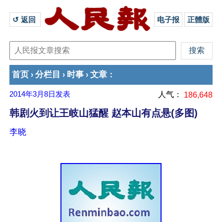
↺ 返回 
电子报
正體版
首页
分栏目
时事
文章
›
›
›
：
2014年3月8日
发表
人气：
186,648
韩剧火到让王岐山猛醒 赵本山有点悬(多图)
李晓