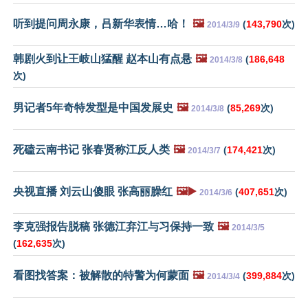
听到提问周永康，吕新华表情…哈！
🖼️
(
143,790
次)
2014/3/9
韩剧火到让王岐山猛醒 赵本山有点悬
🖼️
(
186,648
2014/3/8
次)
男记者5年奇特发型是中国发展史
🖼️
(
85,269
次)
2014/3/8
死磕云南书记 张春贤称江反人类
🖼️
(
174,421
次)
2014/3/7
央视直播 刘云山傻眼 张高丽臊红
🖼️▶️
(
407,651
次)
2014/3/6
李克强报告脱稿 张德江弃江与习保持一致
🖼️
2014/3/5
(
162,635
次)
看图找答案：被解散的特警为何蒙面
🖼️
(
399,884
次)
2014/3/4