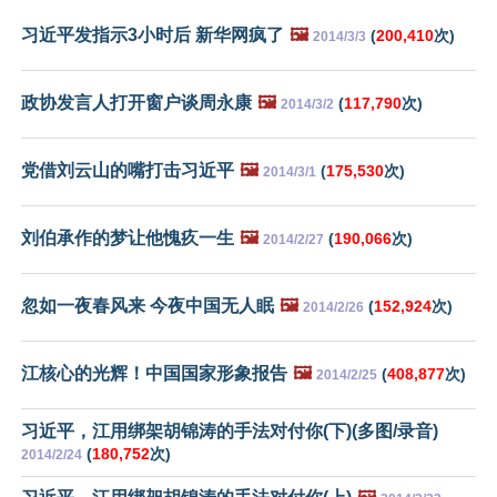
习近平发指示3小时后 新华网疯了
🖼️
(
200,410
次)
2014/3/3
政协发言人打开窗户谈周永康
🖼️
(
117,790
次)
2014/3/2
党借刘云山的嘴打击习近平
🖼️
(
175,530
次)
2014/3/1
刘伯承作的梦让他愧疚一生
🖼️
(
190,066
次)
2014/2/27
忽如一夜春风来 今夜中国无人眠
🖼️
(
152,924
次)
2014/2/26
江核心的光辉！中国国家形象报告
🖼️
(
408,877
次)
2014/2/25
习近平，江用绑架胡锦涛的手法对付你(下)(多图/录音)
(
180,752
次)
2014/2/24