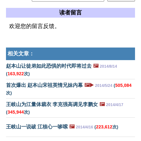
读者留言
欢迎您的留言反馈。
相关文章：
赵本山让徒弟如此恐惧的时代即将过去
🖼️
2014/8/14
(
163,922
次)
首次爆出 赵本山宋祖英情兄妹内幕
🖼️▶️
(
505,084
2014/5/24
次)
王岐山为江量体裁衣 李克强高调见李鹏女
🖼️
2014/4/17
(
345,944
次)
王岐山一说破 江核心一哆嗦
🖼️
(
223,612
次)
2014/4/16