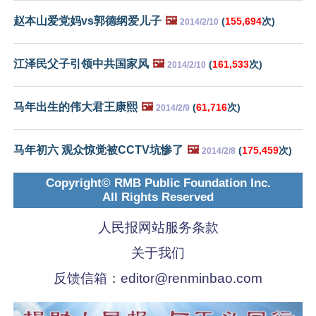
赵本山爱党妈vs郭德纲爱儿子
🖼️
(
155,694
次)
2014/2/10
江泽民父子引领中共国家风
🖼️
(
161,533
次)
2014/2/10
马年出生的伟大君王康熙
🖼️
(
61,716
次)
2014/2/9
马年初六 观众惊觉被CCTV坑惨了
🖼️
(
175,459
次)
2014/2/8
Copyright© RMB Public Foundation Inc.
All Rights Reserved
人民报网站服务条款
关于我们
反馈信箱：
editor@renminbao.com