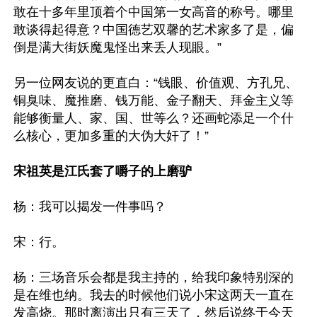
敢在十多年里顶着个中国第一女高音的称号。哪里
敢谈得起得意？中国德艺双馨的艺术家多了是，偏
倒是满大街妖魔鬼怪出来丢人现眼。”

另一位网友说的更直白：“钱眼、价值观、方孔兄、
铜臭味、魔推磨、钱万能、金子翻天、拜金主义等
能够衡量人、家、国、世等么？还画蛇添足一个什
么核心，更加多重的大伪大奸了！”

宋祖英是江氏套了嚼子的上磨驴
杨：我可以揭发一件事吗？ 

宋：行。 

杨：三场音乐会都是我主持的，给我印象特别深的
是在维也纳。我去的时候他们说小宋这两天一直在
发高烧。那时离演出只有三天了，然后说终于今天