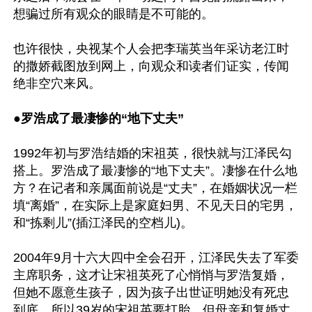
想骗过所有观众的眼睛是不可能的。

也许很快，央视某个人会把李瑞英当年采访老江时
的撒娇截图放到网上，向观众和读者们证实，传闻
绝非空穴来风。

●
罗浩成了最凄惨的“地下丈夫”
1992年初与罗浩结婚的宋祖英，很快就与江泽民勾
搭上。罗浩成了最凄惨的“地下丈夫”。凄惨在什么地
方？在记者和亲属面前说是“丈夫”，在婚姻状况一栏
填“离婚”，在实际上是家庭妇男、不见天日的宅男，
和“拣剩儿”(插江泽民的空档儿)。

2004年9月十六大四中全会召开，江泽民失去了军委
主席职务，这才让宋祖英死了心悄悄与罗浩复婚，
但她不愿意生孩子，因为孩子出世证明她没有死忠
到底，所以39岁的宋祖英要打胎，但母亲和复婚丈