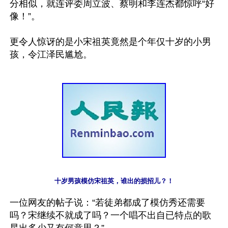
分相似，就连评委周立波、蔡明和李连杰都惊呼“好
像！”。

更令人惊讶的是小宋祖英竟然是个年仅十岁的小男
十岁男孩模仿宋祖英，谁出的损招儿？！
一位网友的帖子说：“若徒弟都成了模仿秀还需要
吗？宋继续不就成了吗？一个唱不出自已特点的歌