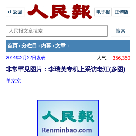
↺ 返回 
电子报
正體版
首页
分栏目
内幕
文章
›
›
›
：
2014年2月22日
发表
人气：
356,350
非常罕见图片：李瑞英专机上采访老江(多图)
单京京