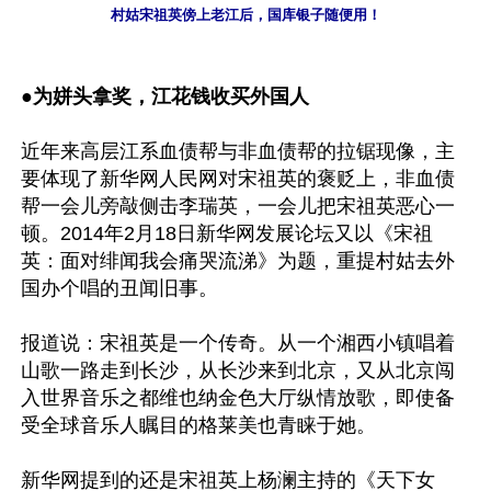
村姑宋祖英傍上老江后，国库银子随便用！
●
为姘头拿奖，江花钱收买外国人
近年来高层江系血债帮与非血债帮的拉锯现像，主
要体现了新华网人民网对宋祖英的褒贬上，非血债
帮一会儿旁敲侧击李瑞英，一会儿把宋祖英恶心一
顿。2014年2月18日新华网发展论坛又以《宋祖
英：面对绯闻我会痛哭流涕》为题，重提村姑去外
国办个唱的丑闻旧事。

报道说：宋祖英是一个传奇。从一个湘西小镇唱着
山歌一路走到长沙，从长沙来到北京，又从北京闯
入世界音乐之都维也纳金色大厅纵情放歌，即使备
受全球音乐人瞩目的格莱美也青睐于她。

新华网提到的还是宋祖英上杨澜主持的《天下女