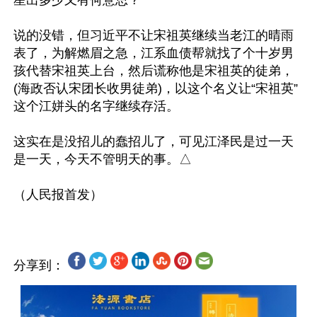
星出多少又有何意思？”

说的没错，但习近平不让宋祖英继续当老江的晴雨
表了，为解燃眉之急，江系血债帮就找了个十岁男
孩代替宋祖英上台，然后谎称他是宋祖英的徒弟，
(海政否认宋团长收男徒弟)，以这个名义让“宋祖英”
这个江姘头的名字继续存活。

这实在是没招儿的蠢招儿了，可见江泽民是过一天
是一天，今天不管明天的事。△

分享到：