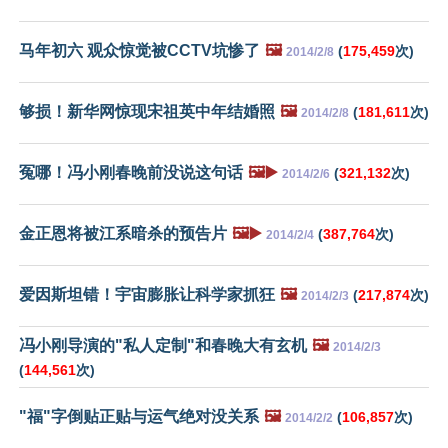
马年初六 观众惊觉被CCTV坑惨了
🖼️
(
175,459
次)
2014/2/8
够损！新华网惊现宋祖英中年结婚照
🖼️
(
181,611
次)
2014/2/8
冤哪！冯小刚春晚前没说这句话
🖼️▶️
(
321,132
次)
2014/2/6
金正恩将被江系暗杀的预告片
🖼️▶️
(
387,764
次)
2014/2/4
爱因斯坦错！宇宙膨胀让科学家抓狂
🖼️
(
217,874
次)
2014/2/3
冯小刚导演的"私人定制"和春晚大有玄机
🖼️
2014/2/3
(
144,561
次)
"福"字倒贴正贴与运气绝对没关系
🖼️
(
106,857
次)
2014/2/2