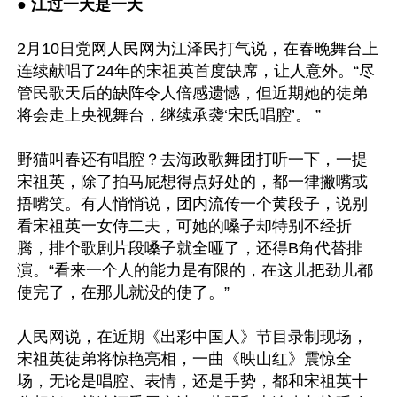
● 
江过一天是一天
2月10日党网人民网为江泽民打气说，在春晚舞台上
连续献唱了24年的宋祖英首度缺席，让人意外。“尽
管民歌天后的缺阵令人倍感遗憾，但近期她的徒弟
将会走上央视舞台，继续承袭‘宋氏唱腔’。 ”

野猫叫春还有唱腔？去海政歌舞团打听一下，一提
宋祖英，除了拍马屁想得点好处的，都一律撇嘴或
捂嘴笑。有人悄悄说，团内流传一个黄段子，说别
看宋祖英一女侍二夫，可她的嗓子却特别不经折
腾，排个歌剧片段嗓子就全哑了，还得B角代替排
演。“看来一个人的能力是有限的，在这儿把劲儿都
使完了，在那儿就没的使了。”

人民网说，在近期《出彩中国人》节目录制现场，
宋祖英徒弟将惊艳亮相，一曲《映山红》震惊全
场，无论是唱腔、表情，还是手势，都和宋祖英十