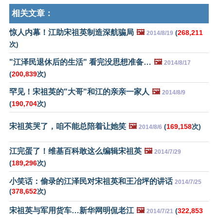
相关文章：
惊人内幕！江助宋祖英制造深航骗局
🖼️
(
268,211
2014/8/19
次)
"江泽民退休后的生活" 看完没思想准备…
🖼️
2014/8/17
(
200,839
次)
罕见！宋祖英的"大哥"和江的亲亲一家人
🖼️
2014/8/9
(
190,704
次)
宋祖英哭了，咱不能总陪着让她笑
🖼️
(
169,158
次)
2014/8/6
江完蛋了！维基百科敢这么编辑宋祖英
🖼️
2014/7/29
(
189,296
次)
小笑话：偷录的江泽民对宋祖英和王冶坪的讲话
2014/7/25
(
378,652
次)
宋祖英与军用货车…新华网明侃老江
🖼️
(
322,853
2014/7/21