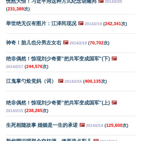
恍然大悟！习近平用这种方式纪念胡耀邦
🖼️
2014/2/20
(
231,389
次)
举世绝无仅有图片：江泽民现况
🖼️
(
242,341
次)
2014/2/19
神奇！胎儿也分男左女右
🖼️
(
70,702
次)
2014/2/19
绝非偶然！惊现刘少奇要"把共军变成国军"(下)
🖼️
(
244,576
次)
2014/2/17
江鬼掌勺烩党妈（词）
🖼️
(
400,135
次)
2014/2/16
绝非偶然！惊现刘少奇要"把共军变成国军"(上)
🖼️
(
238,265
次)
2014/2/15
生死相随故事 婚姻是一生的承诺
🖼️
(
125,600
次)
2014/2/14