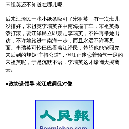
宋祖英还不知道在哪儿呢。

后来江泽民一张小纸条吸引了宋祖英，有一次班儿
没排好，宋祖英李瑞英在中南海撞了车，宋祖英撒
泼打滚，要江泽民立即轰走李瑞英，不许再带她出
访，不许她踏进中南海一步，而且永远不许再见
面。李瑞英可怜巴巴看着江泽民，希望他能按照先
来后到的规矩“主持公道”，但江正迷恋着骚气十足的
宋祖英呢，于是沉默不语，李瑞英这才嚎啕大哭离
●
政协选领导 老江成调侃对像