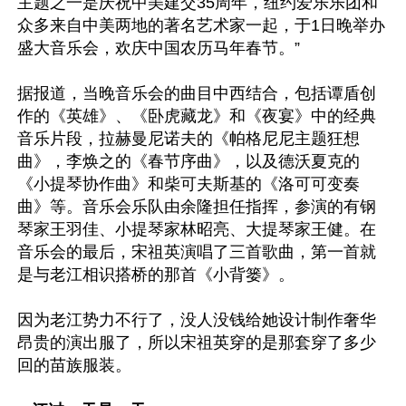
主题之一是庆祝中美建交35周年，纽约爱乐乐团和
众多来自中美两地的著名艺术家一起，于1日晚举办
盛大音乐会，欢庆中国农历马年春节。”

据报道，当晚音乐会的曲目中西结合，包括谭盾创
作的《英雄》、《卧虎藏龙》和《夜宴》中的经典
音乐片段，拉赫曼尼诺夫的《帕格尼尼主题狂想
曲》，李焕之的《春节序曲》，以及德沃夏克的
《小提琴协作曲》和柴可夫斯基的《洛可可变奏
曲》等。音乐会乐队由余隆担任指挥，参演的有钢
琴家王羽佳、小提琴家林昭亮、大提琴家王健。在
音乐会的最后，宋祖英演唱了三首歌曲，第一首就
是与老江相识搭桥的那首《小背篓》。

因为老江势力不行了，没人没钱给她设计制作奢华
昂贵的演出服了，所以宋祖英穿的是那套穿了多少
回的苗族服装。
