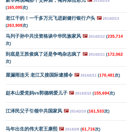
新华网说喝那个交杯酒，俺再添点彩儿
🖼️
2014/2/14
(
165,095
次)
老江干的！一千多万元飞进尉健行银行户头
🖼️
2014/2/13
(
263,909
次)
马列子孙中共没资格谈中华民族家风
🖼️
(
235,714
2014/2/12
次)
到底是王胜俊疯了还是争鸣杂志疯了
🖼️
(
172,062
2014/2/11
次)
屋漏雨连天 老江又接国际逮捕令
🖼️
(
170,481
次)
2014/2/11
赵本山爱党妈vs郭德纲爱儿子
🖼️
(
155,694
次)
2014/2/10
江泽民父子引领中共国家风
🖼️
(
161,533
次)
2014/2/10
马年出生的伟大君王康熙
🖼️
(
61,716
次)
2014/2/9