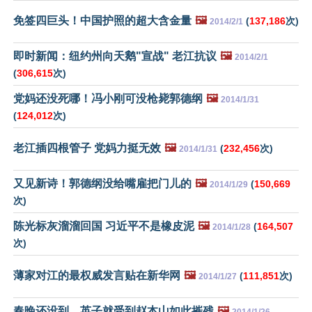
免签四巨头！中国护照的超大含金量
🖼️
(
137,186
次)
2014/2/1
即时新闻：纽约州向天鹅"宣战" 老江抗议
🖼️
2014/2/1
(
306,615
次)
党妈还没死哪！冯小刚可没枪毙郭德纲
🖼️
2014/1/31
(
124,012
次)
老江插四根管子 党妈力挺无效
🖼️
(
232,456
次)
2014/1/31
又见新诗！郭德纲没给嘴雇把门儿的
🖼️
(
150,669
2014/1/29
次)
陈光标灰溜溜回国 习近平不是橡皮泥
🖼️
(
164,507
2014/1/28
次)
薄家对江的最权威发言贴在新华网
🖼️
(
111,851
次)
2014/1/27
春晚还没到，英子就受到赵本山如此摧残
🖼️