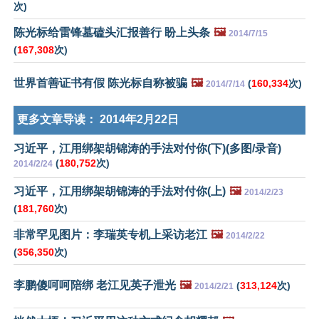
次)
陈光标给雷锋墓磕头汇报善行 盼上头条
🖼️
2014/7/15
(
167,308
次)
世界首善证书有假 陈光标自称被骗
🖼️
(
160,334
次)
2014/7/14
更多文章导读：
2014年2月22日
习近平，江用绑架胡锦涛的手法对付你(下)(多图/录音)
(
180,752
次)
2014/2/24
习近平，江用绑架胡锦涛的手法对付你(上)
🖼️
2014/2/23
(
181,760
次)
非常罕见图片：李瑞英专机上采访老江
🖼️
2014/2/22
(
356,350
次)
李鹏傻呵呵陪绑 老江见英子泄光
🖼️
(
313,124
次)
2014/2/21