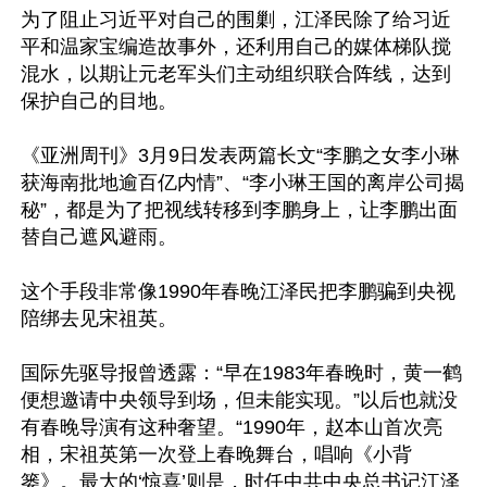
为了阻止习近平对自己的围剿，江泽民除了给习近
平和温家宝编造故事外，还利用自己的媒体梯队搅
混水，以期让元老军头们主动组织联合阵线，达到
保护自己的目地。 

《亚洲周刊》3月9日发表两篇长文“李鹏之女李小琳
获海南批地逾百亿内情”、“李小琳王国的离岸公司揭
秘”，都是为了把视线转移到李鹏身上，让李鹏出面
替自己遮风避雨。

这个手段非常像1990年春晚江泽民把李鹏骗到央视
陪绑去见宋祖英。

国际先驱导报曾透露：“早在1983年春晚时，黄一鹤
便想邀请中央领导到场，但未能实现。”以后也就没
有春晚导演有这种奢望。“1990年，赵本山首次亮
相，宋祖英第一次登上春晚舞台，唱响《小背
篓》。最大的‘惊喜’则是，时任中共中央总书记江泽