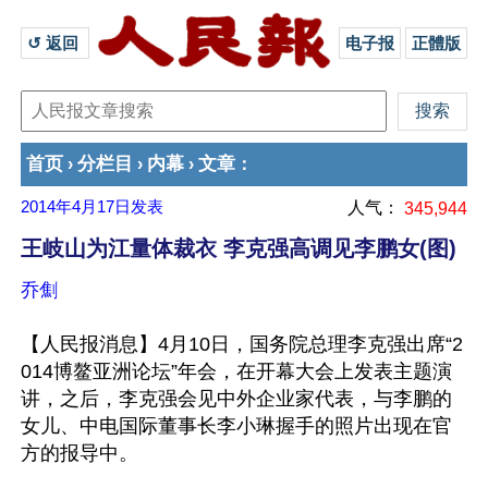
↺ 返回 
电子报
正體版
首页
分栏目
内幕
文章
›
›
›
：
2014年4月17日
发表
人气：
345,944
王岐山为江量体裁衣 李克强高调见李鹏女(图)
乔劁
【人民报消息】4月10日，国务院总理李克强出席“2
014博鳌亚洲论坛”年会，在开幕大会上发表主题演
讲，之后，李克强会见中外企业家代表，与李鹏的
女儿、中电国际董事长李小琳握手的照片出现在官
方的报导中。
