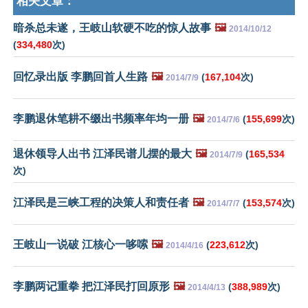
相关文章：
暗杀总未遂，王岐山软硬不吃的惊人故事
🖼️
2014/10/12
(
334,480
次)
回忆录出版 李鹏回首人生路
🖼️
(
167,104
次)
2014/7/9
李鹏退休笔耕不缀出书频率年均一册
🖼️
(
155,699
次)
2014/7/6
退休领导人出书 江泽民谱儿摆的最大
🖼️
(
165,534
2014/7/9
次)
江泽民是三峡工程的决策人和责任者
🖼️
(
153,574
次)
2014/7/7
王岐山一说破 江核心一哆嗦
🖼️
(
223,612
次)
2014/4/16
李鹏两记重拳 把江泽民打回原形
🖼️
(
388,989
次)
2014/4/13