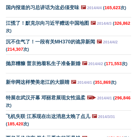
国内报道的习总讲话为这必须变味
🖼️
(
165,623
次)
2014/4/4
江慌了！默克尔向习近平赠送中国地图
🖼️
(
326,862
2014/4/3
次)
沉不住气了！一段有关MH370的诡异新闻
🖼️
2014/4/2
(
214,307
次)
抛弃糟糠 普京抱着私生子准备新婚
🖼️
(
171,553
次)
2014/4/2
新华网这样赞美老江的大眼睛
🖼️
(
351,869
次)
2014/4/1
特展在武汉开幕 邓丽君展现女性温柔
🖼️▶️
(
296,846
2014/4/1
次)
飞机失联 江系现在出这消息太晚了点儿
🖼️
2014/3/31
(
185,420
次)