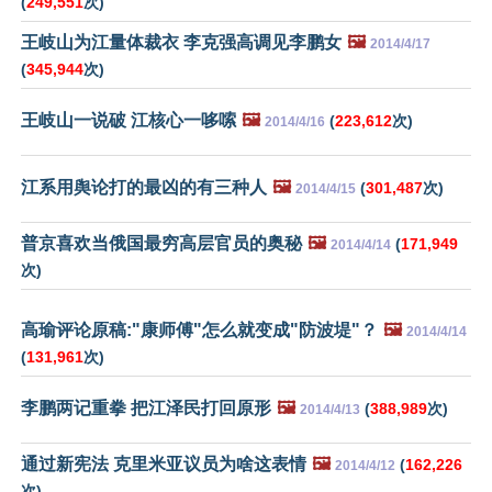
(
249,551
次)
王岐山为江量体裁衣 李克强高调见李鹏女
🖼️
2014/4/17
(
345,944
次)
王岐山一说破 江核心一哆嗦
🖼️
(
223,612
次)
2014/4/16
江系用舆论打的最凶的有三种人
🖼️
(
301,487
次)
2014/4/15
普京喜欢当俄国最穷高层官员的奥秘
🖼️
(
171,949
2014/4/14
次)
高瑜评论原稿:"康师傅"怎么就变成"防波堤"？
🖼️
2014/4/14
(
131,961
次)
李鹏两记重拳 把江泽民打回原形
🖼️
(
388,989
次)
2014/4/13
通过新宪法 克里米亚议员为啥这表情
🖼️
(
162,226
2014/4/12
次)