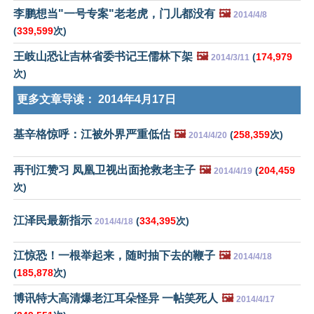
李鹏想当"一号专案"老老虎，门儿都没有
🖼️
2014/4/8
(
339,599
次)
王岐山恐让吉林省委书记王儒林下架
🖼️
(
174,979
2014/3/11
次)
更多文章导读：
2014年4月17日
基辛格惊呼：江被外界严重低估
🖼️
(
258,359
次)
2014/4/20
再刊江赞习 凤凰卫视出面抢救老主子
🖼️
(
204,459
2014/4/19
次)
江泽民最新指示
(
334,395
次)
2014/4/18
江惊恐！一根举起来，随时抽下去的鞭子
🖼️
2014/4/18
(
185,878
次)
博讯特大高清爆老江耳朵怪异 一帖笑死人
🖼️
2014/4/17