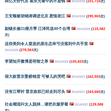
两亿天价代言 崔永元看中的不是钱
🖼️
(
151,710
次)
2014/3/30
王安顺被胡锦涛调进北京 惹恼老江
🖼️
(
295,903
次)
2014/3/30
副镇长偷31棵月季 江泽民送40个台湾
🖼️
(
115,482
2014/3/29
次)
这些美到令人窒息的原生态幸亏没落到中共手里
🖼️
(
278,564
次)
2014/3/28
李望知开微博是明智之举
🖼️
(
105,603
次)
2014/3/28
假大款普京娶赔钱货 可够儿的哭吧
🖼️
(
162,553
次)
2014/3/27
没有江帮衬 普京政权已经走到尽头
🖼️
(
164,660
次)
2014/3/27
社会潮流叫女人脱掉…请把衣服穿着
🖼️
(
129,088
2014/3/27
次)