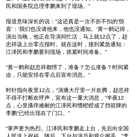
民和国务院总理李鹏来到了现场。”

报道意味深长的说：“这还真是一次不折不扣的‘惊
喜’：‘我们也没请他来，他也没通知。’黄一鹤记得，
演出当晚，他正在导演间忙活，马上就12点了，赵
忠祥该上台零点报时。就在这时，接到紧急通知：
江泽民和李鹏要到现场，抓紧时间准备。”

“黄一鹤和赵忠祥都愣了，准备？怎么准备？时间紧
迫，只能安排在零点后宣布消息。”

时针指向夜里12点，“演播大厅里一片欢腾，赵忠祥
不得不打断欢呼声，宣布这一重大消息，”半夜12
点，心里搔痒难耐的江泽民和懵瞪瞪成了挡箭牌的
李鹏“已经出现在了门口。”

“掌声更为热烈。江泽民和李鹏走上台，先后向全国
人民送上祝福，随后，下台与演员和观众握手。”李