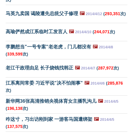
马英九卖国 谒陵遭先总统父子修理
🖼️
(
293,351
次)
2014/4/12
高瑜俨然成江系临时工发言人
🖼️
(
244,071
次)
2014/4/10
李鹏想当"一号专案"老老虎，门儿都没有
🖼️
2014/4/8
(
339,599
次)
老江干政理由足 长子烧钱找韩正
🖼️
(
287,972
次)
2014/4/7
江系离间常委 习近平说"决不怕闹事"
🖼️
(
285,876
2014/4/6
次)
新华网36张高清推销央视体育女主播乳沟儿
🖼️
2014/4/5
(
196,138
次)
咋这寸，习出访刚到家 一游客马国遭绑架
🖼️
2014/4/5
(
137,575
次)