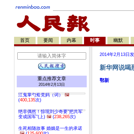
首页
要闻
内幕
时事
幽默
2014年2月13日
新华网说喝
重点推荐文章
鄂新
2014年2月13日
江鬼掌勺烩党妈（词）
🖼️
(
400,135
次)
绝非偶然！惊现刘少奇要"把共军
变成国军"(上)
🖼️
(
238,265
次)
生死相随故事 婚姻是一生的承诺
🖼️
(
125,600
次)