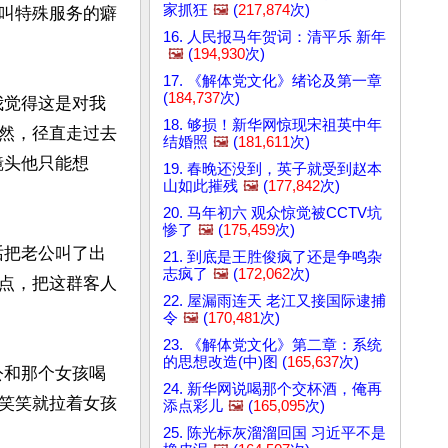
家抓狂
🖼️
(
217,874
次)
叫特殊服务的癖
16. 人民报马年贺词：清平乐 新年
🖼️
(
194,930
次)
17. 《解体党文化》绪论及第一章
(
184,737
次)
我觉得这是对我
18. 够损！新华网惊现宋祖英中年
然，径直走过去
结婚照
🖼️
(
181,611
次)
镜头他只能想
19. 春晚还没到，英子就受到赵本
山如此摧残
🖼️
(
177,842
次)
20. 马年初六 观众惊觉被CCTV坑
惨了
🖼️
(
175,459
次)
话把老公叫了出
21. 到底是王胜俊疯了还是争鸣杂
志疯了
🖼️
(
172,062
次)
点，把这群客人
22. 屋漏雨连天 老江又接国际逮捕
令
🖼️
(
170,481
次)
23. 《解体党文化》第二章：系统
的思想改造(中)图 (
165,637
次)
公和那个女孩喝
24. 新华网说喝那个交杯酒，俺再
笑笑就拉着女孩
添点彩儿
🖼️
(
165,095
次)
25. 陈光标灰溜溜回国 习近平不是