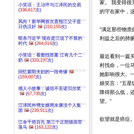
家。 我变得
小笑话：王冶坪与江泽民的交易
(
336,617
次)
的守在家中，这
风向！新华网首次直指江父子是
日伪汉奸
🖼️
(
210,155
次)
“满足那些物
利益之后的肺腑
暗杀习近平 现在是江说了不算的
时代
🖼️
(
264,014
次)
小笑话：看图找答案 江有几个二
最近看到一篇
奶
🖼️
(
333,197
次)
村找命，一位
回忆紫阳夫妇的一段奇缘
🖼️
她影响很大。
(
159,007
次)
娘笑言：“五
感人小故事：诚信不丢诺贝尔奖
降得那么低，
🖼️
(
67,735
次)
望。”

江泽民外甥女婿周永康没个人集
团
🖼️
(
239,911
次)
欲望就是癌症。
江伞千疮百孔 第三个正部级高官
落马
🖼️
(
163,122
次)