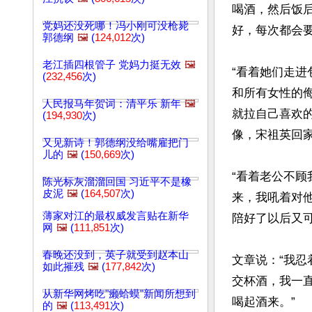
喝酒，然后饭
党妈还没死哪！冯小刚可没枪毙
好，每次都会要
郭德纲
🖼️
(
124,012
次)
老江插四根管子 党妈力挺无效
🖼️
“看着她们走
(
232,456
次)
和所有女性的
人民报马年贺词：清平乐 新年
🖼️
就拉自己喜欢
(
194,930
次)
像，宋祖英回家
又见新诗！郭德纲没给嘴雇把门
儿的
🖼️
(
150,669
次)
“看着老公不
陈光标灰溜溜回国 习近平不是橡
皮泥
🖼️
(
164,507
次)
来，我吼着对
薄家对江的最权威发言贴在新华
陪好了以后又可
网
🖼️
(
111,851
次)
春晚还没到，英子就受到赵本山
文章说：“我
如此摧残
🖼️
(
177,842
次)
交杯酒，我一
从新华网烤吃"癞蛤蟆"新闻所想到
喝起酒来。” 

的
🖼️
(
113,491
次)