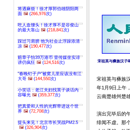
将遇麻烦！徐才厚郭伯雄阴阳两
面
🖼️
(
266,976
次)
吃人血馒头！徐才厚不是谷俊山
的最大靠山
🖼️
(
218,841
次)
踩过习肩膀 他为社会止浮躁添清
凉
🖼️
(
190,477
次)
赔章子怡39万港币 壹传媒坐实诽
宋祖英与彝族汉子
谤仍疯狂
🖼️
(
124,516
次)
"春晚钉子户"被窝儿里应该没有江
大哥
🖼️
(
144,550
次)
宋祖英与彝族汉
年1月9日上
小笑话：老江夫妇找英子谈话内
容曝光
🖼️
(
359,377
次)
云南楚雄州楚雄
把真爱和人性的光辉带进这个世
界
🖼️
(
72,708
次)
演出完毕后的
绯闻不虚。那
提头来见！北京市长哭战PM2.5
🖼️
(
326,904
次)