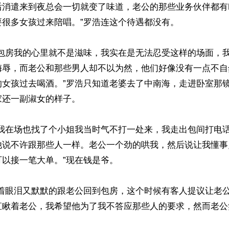
后消遣来到夜总会一切就变了味道，老公的那些业务伙伴都有
很多女孩过来陪唱。”罗浩连这个待遇都没有。 

进包房我的心里就不是滋味，我实在是无法忍受这样的场面，
侮辱，而老公和那些男人却不以为然，他们好像没有一点不自
的女孩过去喝酒。”罗浩只知道老婆去了中南海，走进卧室那
还一副淑女的样子。

顾我在场也找了个小姐我当时气不打一处来，我走出包间打电
他说不许跟那些人一样。老公一个劲的哄我，然后说让我懂事
以接一笔大单。”现在钱是爷。 

忍着眼泪又默默的跟老公回到包房，这个时候有客人提议让老
直瞅着老公，我希望他为了我不答应那些人的要求，然而老公