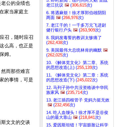
5. 即时新闻：纽约州向天鹅"宣战"
是老公的业绩也
老江抗议
🖼️
(
306,615
次)
在家当家庭主
6. 将遇麻烦！徐才厚郭伯雄阴阳
两面
🖼️
(
266,976
次)
7. 老江干的！一千多万元飞进尉
健行银行户头
🖼️
(
263,909
次)
时应召，随时应召
8. 我妈发毒誓的教训太惨痛了
(
262,438
次)
这么高，也正是
9. 美国最伟大总统林肯的幽默
🖼️
姆。 

(
262,025
次)
10. 《解体党文化》第二章、系统
的思想改造(上) (
255,139
次)
，然而那些难言
11. 《解体党文化》第二章：系统
家的事情，可是
的思想改造(下) (
245,022
次)
12. 马列子孙中共没资格谈中华民
族家风
🖼️
(
235,714
次)
13. 老江插四根管子 党妈力挺无效
🖼️
(
232,456
次)
14. 吃人血馒头！徐才厚不是谷俊
山的最大靠山
🖼️
(
218,841
次)
斯斯文文的交谈
15. 爱因斯坦错！宇宙膨胀让科学