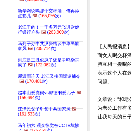
新华网说喝那个交杯酒，俺再添
点彩儿
🖼️
(
165,095
次)
老江干的！一千多万元飞进尉健
行银行户头
🖼️
(
263,909
次)
马列子孙中共没资格谈中华民族
【人民报消息】
家风
🖼️
(
235,714
次)
面女人喝交杯
到底是王胜俊疯了还是争鸣杂志
膊互相一揽喝
疯了
🖼️
(
172,062
次)
表示这个人在
屋漏雨连天 老江又接国际逮捕令
🖼️
(
170,481
次)
问题。

赵本山爱党妈vs郭德纲爱儿子
🖼️
(
155,694
次)
文章说：“和
为老公工作有
江泽民父子引领中共国家风
🖼️
(
161,533
次)
让我每天的日子
马年初六 观众惊觉被CCTV坑惨
了
🖼️
(
175,459
次)