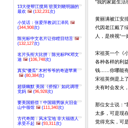
“我的家庭生活很
13大使帮江搅局 驻英刘晓明蹦的
最欢
🖼️
(
132,231
次)
黄丽满被江安
小笑话：张爱萍教训江泽民
🖼️
代因老江戴了
(
344,908
次)
人，是殃视“一
陈光标中文名片让你瞠目结舌
🖼️
(
132,127
次)
宋祖英一个《
名片头衔大比拼：陈光标PK邓文
迪
🖼️
(
106,748
次)
各种各样的利
钱……你哪能
真实“傻瓜” 木村爷爷的奇迹苹果
🖼️
(
80,384
次)
宋祖英倒是上
超级幽默 美国《侨报》如此调理
夫有时会发火，
党妈
🖼️
(
96,928
次)
要美国赔偿！中国籍男纵火旧金
那位女士说：
山中领馆
🖼️
(
111,340
次)
太多，可是现
古代奇闻：风水宝地 非大福德人
觉得充实，可
承受不起
🖼️
(
93,311
次)