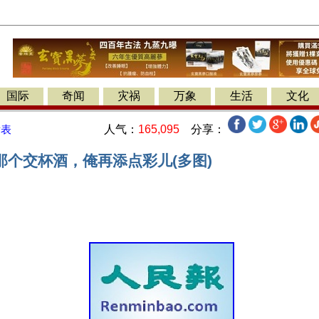
国际
奇闻
灾祸
万象
生活
文化
人气：
165,095
分享：
发表
那个交杯酒，俺再添点彩儿(多图)