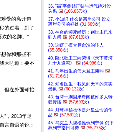
36. "福"字倒贴正贴与运气绝对没
关系
🖼️
(
106,857
次)
我难受的离开包
37. 小知识:什么是离岸公司,设立
离岸公司的好处 (
91,689
次)
秒的过着，到了
38. 神奇的濒死经历：创世主已来
的名牌。” 

到人间
🖼️
(
87,619
次)
39. 这瞎子摸骨算命准的吓人
(
65,858
次)
不想你和那些不
40. 陕北歌王王向荣谈《天下黄河
我大吼道：要不
九十九道湾》
🖼️
(
64,986
次)
41. 马年出生的伟大君王康熙
🖼️
(
61,716
次)
42. 知名医生：我见到天堂的真实
景象
🖼️
(
60,132
次)
，但在外面却抬
43. 台湾一则因果奇闻被许多人转
载传播
🖼️
(
57,693
次)
44. 月球神秘物体是外星生命的作
品
🖼️
(
57,581
次)
”，2013年退
45. 乌克兰大规模推倒列宁像 俄下
自言自语的说：
葬列宁指日可待
🖼️
(
55,775
次)