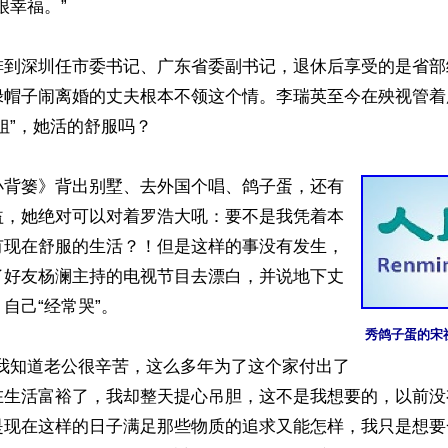
幸福。”

排到深圳任市委书记、广东省委副书记，退休后享受的是省部
绿帽子闹离婚的丈夫根本不领这个情。李瑞英至今在殃视管着
姐”，她活的舒服吗？

小背篓》背出别墅、去外国个唱、鸽子蛋，还有
益，她绝对可以对着罗浩大吼：要不是我凭着本
有现在舒服的生活？！但是这样的事没有发生，
了好友杨澜主持的电视节目去漂白，并说地下丈
自己“经常哭”。

秀鸽子蛋的宋
“我知道老公很辛苦，这么多年为了这个家付出了
在生活富裕了，我却整天提心吊胆，这不是我想要的，以前没
是现在这样的日子满足那些物质的追求又能怎样，我只是想要