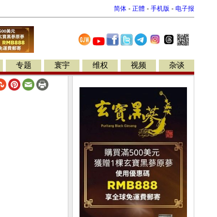
简体
-
正體
-
手机版
-
电子报
专题
寰宇
维权
视频
杂谈