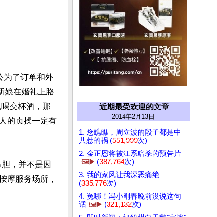
老公为了订单和外
新娘在婚礼上胳
就喝交杯酒，那
近期最受欢迎的文章
2014年2月13日
人的贞操一定有
1. 您瞧瞧，周立波的段子都是中
共惹的祸 (
551,999
次)
2. 金正恩将被江系暗杀的预告片
🖼️▶️
(
387,764
次)
吊胆，并不是因
3. 我的家风让我深恶痛绝
按摩服务场所，
(
335,776
次)
4. 冤哪！冯小刚春晚前没说这句
话
🖼️▶️
(
321,132
次)