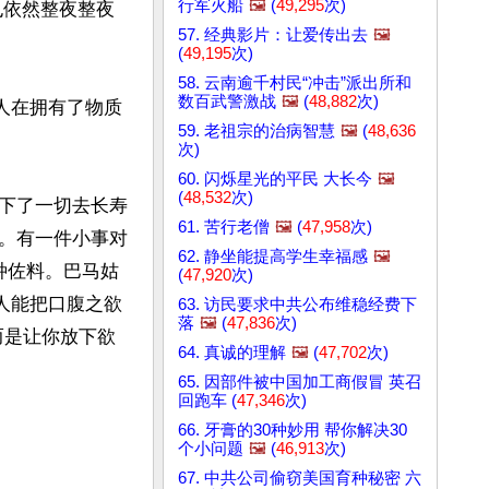
行军火船
🖼️
(
49,295
次)
也依然整夜整夜
57. 经典影片：让爱传出去
🖼️
(
49,195
次)
58. 云南逾千村民“冲击”派出所和
数百武警激战
🖼️
(
48,882
次)
人在拥有了物质
59. 老祖宗的治病智慧
🖼️
(
48,636
次)
60. 闪烁星光的平民 大长今
🖼️
(
48,532
次)
下了一切去长寿
61. 苦行老僧
🖼️
(
47,958
次)
。有一件小事对
62. 静坐能提高学生幸福感
🖼️
种佐料。巴马姑
(
47,920
次)
人能把口腹之欲
63. 访民要求中共公布维稳经费下
落
🖼️
(
47,836
次)
而是让你放下欲
64. 真诚的理解
🖼️
(
47,702
次)
65. 因部件被中国加工商假冒 英召
回跑车 (
47,346
次)
66. 牙膏的30种妙用 帮你解决30
个小问题
🖼️
(
46,913
次)
67. 中共公司偷窃美国育种秘密 六