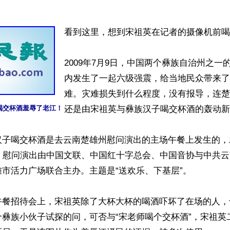
看到这里，想到宋祖英在记者的摄像机前喝
2009年7月9日，中国两个彝族自治州之一
内发生了一起六级强震，给当地民众带来了
难。灾难损失到什么程度，没有报导，连楚
喝交杯酒羞辱了老江！
还是由宋祖英与彝族汉子喝交杯酒的轰动新闻
子喝交杯酒是去云南楚雄州慰问演出的主场午餐上发生的，发
午，慰问演出由中国文联、中国红十字总会、中国音协与中共
市活力广场联合主办。主题是“送欢乐、下基层”。

午餐招待会上，宋祖英除了大杯大杯的喝酒吓坏了在场的人，
个彝族小伙子试探的问，可否与“宋老师喝个交杯酒”，宋祖英