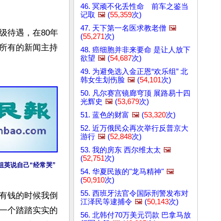
46. 冥顽不化丢性命 前车之鉴当
记取
🖼️
(
55,359
次)
47. 天下第一名医求教老僧
🖼️
级待遇，在80年
(
55,271
次)
所有的新闻主持
48. 癌细胞并非来要命 是让人放下
欲望
🖼️
(
54,687
次)
49. 为避免选入金正恩“欢乐组” 北
韩女生划伤脸
🖼️
(
54,101
次)
50. 凡尔赛宫镜廊穹顶 展路易十四
光辉史
🖼️
(
53,679
次)
51. 蓝色的财富
🖼️
(
53,320
次)
52. 近万俄民众再次举行反普京大
游行
🖼️
(
52,848
次)
53. 我的房东 西尔维太太
🖼️
(
52,751
次)
祖英说自己“经常哭”
54. 华夏民族的"龙马精神"
🖼️
(
50,910
次)
55. 西班牙法官令国际刑警发布对
有钱的时候我倒
江泽民等逮捕令
🖼️
(
50,143
次)
一个踏踏实实的
56. 北韩付70万美元罚款 巴拿马放