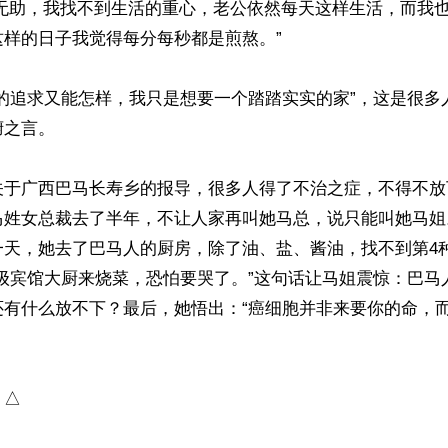
很无助，我找不到生活的重心，老公依然每天这样生活，而我
样的日子我觉得每分每秒都是煎熬。”

质的追求又能怎样，我只是想要一个踏踏实实的家”，这是很多
之言。

关于广西巴马长寿乡的报导，很多人得了不治之症，不得不放
马姓女总裁去了半年，不让人家再叫她马总，说只能叫她马姐
一天，她去了巴马人的厨房，除了油、盐、酱油，找不到第4
星级宾馆大厨来烧菜，恐怕要哭了。”这句话让马姐震惊：巴马
还有什么放不下？最后，她悟出：“癌细胞并非来要你的命，
△
