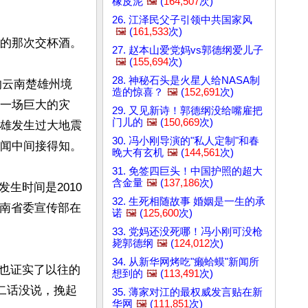
橡皮泥
🖼️
(
164,507
次)
26. 江泽民父子引领中共国家风
🖼️
(
161,533
次)
的那次交杯酒。

27. 赵本山爱党妈vs郭德纲爱儿子
🖼️
(
155,694
次)
28. 神秘石头是火星人给NASA制
的云南楚雄州境
造的惊喜？
🖼️
(
152,691
次)
一场巨大的灾
29. 又见新诗！郭德纲没给嘴雇把
门儿的
🖼️
(
150,669
次)
雄发生过大地震
30. 冯小刚导演的"私人定制"和春
中间接得知。 

晚大有玄机
🖼️
(
144,561
次)
31. 免签四巨头！中国护照的超大
含金量
🖼️
(
137,186
次)
生时间是2010
32. 生死相随故事 婚姻是一生的承
云南省委宣传部在
诺
🖼️
(
125,600
次)
33. 党妈还没死哪！冯小刚可没枪
毙郭德纲
🖼️
(
124,012
次)
34. 从新华网烤吃"癞蛤蟆"新闻所
也证实了以往的
想到的
🖼️
(
113,491
次)
二话没说，挽起
35. 薄家对江的最权威发言贴在新
华网
🖼️
(
111,851
次)