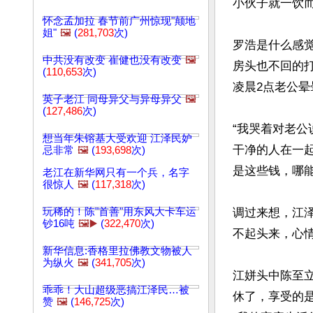
小伙子就一饮
怀念孟加拉 春节前广州惊现"颠地
姐"
🖼️
(
281,703
次)
罗浩是什么感
中共没有改变 崔健也没有改变
🖼️
房头也不回的
(
110,653
次)
凌晨2点老公晕
英子老江 同母异父与异母异父
🖼️
(
127,486
次)
“我哭着对老
想当年朱镕基大受欢迎 江泽民妒
干净的人在一
忌非常
🖼️
(
193,698
次)
是这些钱，哪能
老江在新华网只有一个兵，名字
很惊人
🖼️
(
117,318
次)
玩稀的！陈"首善"用东风大卡车运
调过来想，江
钞16吨
🖼️▶️
(
322,470
次)
不起头来，心情
新华信息:香格里拉佛教文物被人
为纵火
🖼️
(
341,705
次)
江姘头中陈至立
乖乖！大山超级恶搞江泽民…被
休了，享受的
赞
🖼️
(
146,725
次)