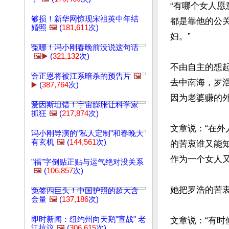
“有哪个女人
够损！新华网惊现宋祖英中年结
都是靠他的公
婚照
🖼️
(
181,611
次)
妇。”

冤哪！冯小刚春晚前没说这句话
🖼️▶️
(
321,132
次)
不由自主的想
金正恩将被江系暗杀的预告片
🖼️
去中南海，罗
▶️
(
387,764
次)
因为老婆赚的外
爱因斯坦错！宇宙膨胀让科学家
抓狂
🖼️
(
217,874
次)
文章说：“在
冯小刚导演的"私人定制"和春晚大
有玄机
🖼️
(
144,561
次)
的苦衷谁又能
作为一个女人又
"福"字倒贴正贴与运气绝对没关系
🖼️
(
106,857
次)
她把罗浩的苦衷
免签四巨头！中国护照的超大含
金量
🖼️
(
137,186
次)
即时新闻：纽约州向天鹅"宣战" 老
文章说：“有
江抗议
🖼️
(
306,615
次)