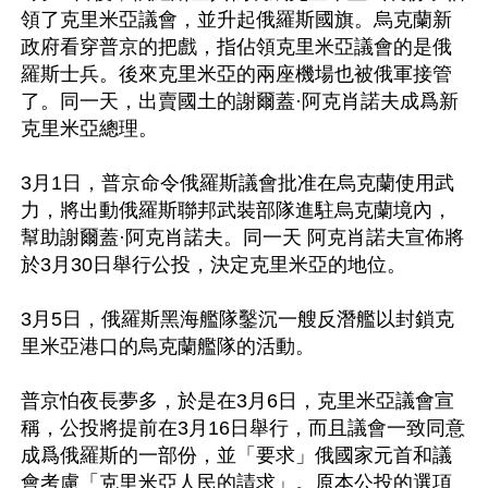
領了克里米亞議會，並升起俄羅斯國旗。烏克蘭新
政府看穿普京的把戲，指佔領克里米亞議會的是俄
羅斯士兵。後來克里米亞的兩座機場也被俄軍接管
了。同一天，出賣國土的謝爾蓋·阿克肖諾夫成爲新
克里米亞總理。 

3月1日，普京命令俄羅斯議會批准在烏克蘭使用武
力，將出動俄羅斯聯邦武裝部隊進駐烏克蘭境內，
幫助謝爾蓋·阿克肖諾夫。同一天 阿克肖諾夫宣佈將
於3月30日舉行公投，決定克里米亞的地位。

3月5日，俄羅斯黑海艦隊鑿沉一艘反潛艦以封鎖克
里米亞港口的烏克蘭艦隊的活動。

普京怕夜長夢多，於是在3月6日，克里米亞議會宣
稱，公投將提前在3月16日舉行，而且議會一致同意
成爲俄羅斯的一部份，並「要求」俄國家元首和議
會考慮「克里米亞人民的請求」。原本公投的選項