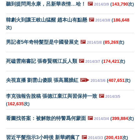
聽到提問周永康，呂新華表情…哈！
🖼️
(
143,790
次)
2014/3/9
韓劇火到讓王岐山猛醒 趙本山有點懸
🖼️
(
186,648
2014/3/8
次)
男記者5年奇特髮型是中國發展史
🖼️
(
85,269
次)
2014/3/8
死磕雲南書記 張春賢稱江反人類
🖼️
(
174,421
次)
2014/3/7
央視直播 劉雲山傻眼 張高麗臊紅
🖼️▶️
(
407,651
次)
2014/3/6
李克強報告脫稿 張德江棄江與習保持一致
🖼️
2014/3/5
(
162,635
次)
看圖找答案：被解散的特警爲何蒙面
🖼️
(
399,884
次)
2014/3/4
習近平髮指示3小時後 新華網瘋了
🖼️
(
200,410
次)
2014/3/3