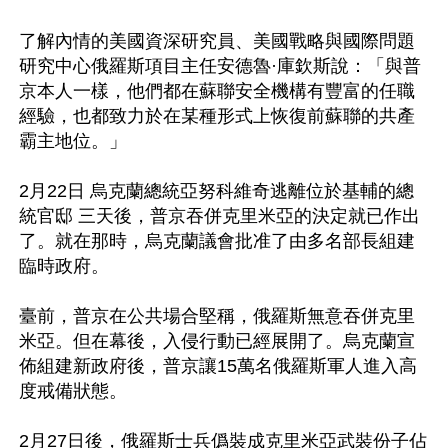
了解內情的美國資深研究員、美國戰略與國際問題
研究中心俄羅斯項目主任安德魯·庫欽斯說：「與普
京本人一樣，他們都在蘇聯安全機構有豐富的任職
經驗，也都致力於在某種形式上恢復前蘇聯的共產
霸主地位。」

2月22日 烏克蘭總統亞努科維奇逃離位於基輔的總
統官邸 三天後，普京吞併克里米亞的決定就已作出
了。就在那時，烏克蘭議會批准了由多名部長組建
臨時政府。

臺前，普京在公共場合堅稱，俄羅斯無意吞併克里
米亞。但在幕後，入侵行動已經展開了。烏克蘭宣
佈組建新政府後，普京讓15萬名俄羅斯軍人進入高
度戒備狀態。

2月27日後，俄羅斯士兵僞裝成克里米亞武裝份子佔