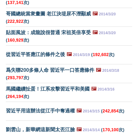
(
137,141
次)
哥國總統當衆畫圖 老江決堤尿不溼顯威
🖼️
2014/3/20
(
222,922
次)
貼面風波：成龍說很普通 宋祖英倍享受
🖼️
2014/3/20
(
160,929
次)
從習近平答應江的條件之後
🖼️
(
192,602
次)
2014/3/19
爲失聯200多條人命 習近平一口答應條件
🖼️
2014/3/18
(
293,797
次)
馬國繼續扯蛋！江系攻擊習近平和美國
🖼️
2014/3/16
(
264,194
次)
習近平用這辦法從江手中奪過權
🖼️
(
242,854
次)
2014/3/15
劉雲山，新華網這新聞太丟江臉
🖼️
(
170,100
次)
2014/3/14