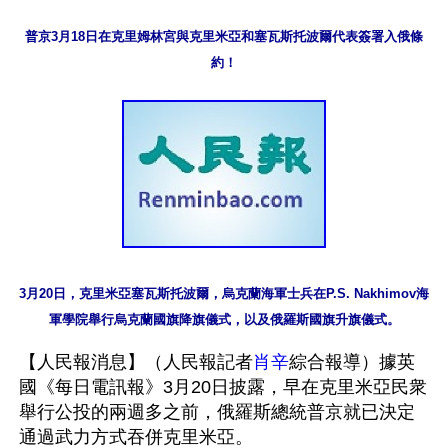
普京3月18日在克里姆林宮與克里米亞和塞瓦斯托波爾代表簽署入俄條
約！
3月20日，克里米亞塞瓦斯托波爾，烏克蘭海軍士兵在P.S. Nakhimov海
軍學院舉行烏克蘭國旗降旗儀式，以及俄羅斯國旗升旗儀式。
【人民報消息】（人民報記者
肖辛
綜合報導）據英
國《每日電訊報》3月20日披露，早在克里米亞民衆
舉行公投的兩週多之前，俄羅斯總統普京就已決定
通過武力方式吞併克里米亞。
