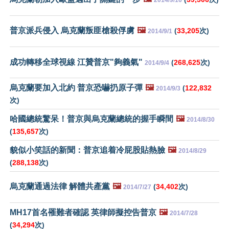
普京派兵侵入 烏克蘭叛匪槍殺俘虜
🖼️
(
33,205
次)
2014/9/1
成功轉移全球視線 江贊普京"夠義氣"
(
268,625
次)
2014/9/4
烏克蘭要加入北約 普京恐嚇扔原子彈
🖼️
(
122,832
2014/9/3
次)
哈國總統驚呆！普京與烏克蘭總統的握手瞬間
🖼️
2014/8/30
(
135,657
次)
貌似小笑話的新聞：普京追着冷屁股貼熱臉
🖼️
2014/8/29
(
288,138
次)
烏克蘭通過法律 解體共產黨
🖼️
(
34,402
次)
2014/7/27
MH17首名罹難者確認 英律師擬控告普京
🖼️
2014/7/28
(
34,294
次)