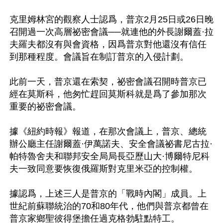
克里姆林宮的觀察人士認爲，普京2月25日或26日晚
召開過一次高層祕密會議──就連他的外長謝爾蓋·拉
夫羅夫都沒有與會資格，因爲普京對他還沒有信任
到那種程度。會議旨在制訂普京的入侵計劃。

此前一天，普京還在索契，祕密會議召開時普京已
經在莫斯科，他匆忙趕回莫斯科就是爲了參加那次
重要的祕密會議。

據《紐約時報》報道，在那次會議上，普京、總統
辦公廳主任謝爾蓋·伊萬諾夫、安全會議祕書尼古拉·
帕特魯舍夫和聯邦安全局局長亞歷山大·博爾特尼科
夫一致同意要恢復俄羅斯對克里米亞的控制權。

據認爲，上述三人是普京的「戰時內閣」成員。上
世紀前蘇聯統治的70和80年代，他們與普京都曾在
普京家鄉聖彼得堡擔任過克格勃駐點特工。
