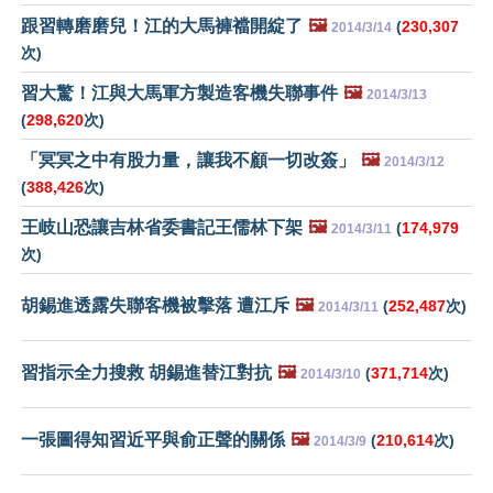
跟習轉磨磨兒！江的大馬褲襠開綻了
🖼️
(
230,307
2014/3/14
次)
習大驚！江與大馬軍方製造客機失聯事件
🖼️
2014/3/13
(
298,620
次)
「冥冥之中有股力量，讓我不顧一切改簽」
🖼️
2014/3/12
(
388,426
次)
王岐山恐讓吉林省委書記王儒林下架
🖼️
(
174,979
2014/3/11
次)
胡錫進透露失聯客機被擊落 遭江斥
🖼️
(
252,487
次)
2014/3/11
習指示全力搜救 胡錫進替江對抗
🖼️
(
371,714
次)
2014/3/10
一張圖得知習近平與俞正聲的關係
🖼️
(
210,614
次)
2014/3/9