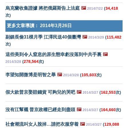
烏克蘭收集證據 將把俄羅斯告上法庭
🖼️
(
34,418
2014/7/22
次)
更多文章導讀：
2014年3月26日
副鎮長偷31棵月季 江澤民送40個臺灣
🖼️
(
115,482
2014/3/29
次)
這些美到令人窒息的原生態幸虧沒落到中共手裏
🖼️
(
278,564
次)
2014/3/28
李望知開微博是明智之舉
🖼️
(
105,603
次)
2014/3/28
假大款普京娶賠錢貨 可夠兒的哭吧
🖼️
(
162,553
次)
2014/3/27
沒有江幫襯 普京政權已經走到盡頭
🖼️
(
164,660
次)
2014/3/27
社會潮流叫女人脫掉…請把衣服穿着
🖼️
(
129,088
2014/3/27