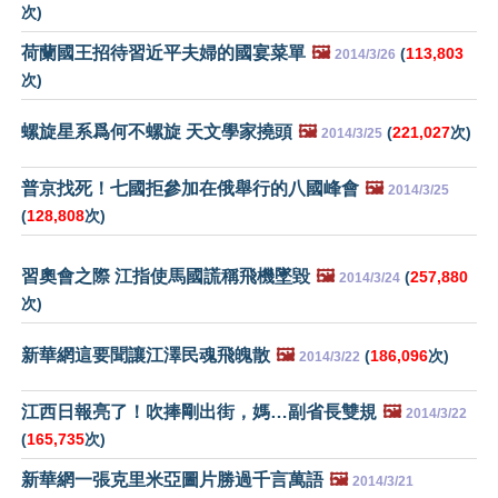
次)
荷蘭國王招待習近平夫婦的國宴菜單
🖼️
(
113,803
2014/3/26
次)
螺旋星系爲何不螺旋 天文學家撓頭
🖼️
(
221,027
次)
2014/3/25
普京找死！七國拒參加在俄舉行的八國峰會
🖼️
2014/3/25
(
128,808
次)
習奧會之際 江指使馬國謊稱飛機墜毀
🖼️
(
257,880
2014/3/24
次)
新華網這要聞讓江澤民魂飛魄散
🖼️
(
186,096
次)
2014/3/22
江西日報亮了！吹捧剛出街，媽…副省長雙規
🖼️
2014/3/22
(
165,735
次)
新華網一張克里米亞圖片勝過千言萬語
🖼️
2014/3/21