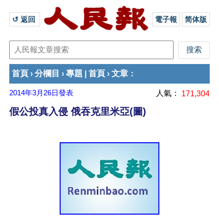
↺ 返回 
電子報
简体版
首頁
分欄目
專題
首頁
文章
›
›
|
›
：
2014年3月26日
發表
人氣：
171,304
假公投真入侵 俄吞克里米亞(圖)