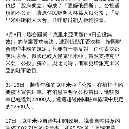
也從「脫烏獨立」變成了「迴歸俄羅斯」。公投選
項的不公正，讓原住民韃靼人杯葛入俄公投，「克
里米亞韃靼人大會」並呼籲韃靼人拒絕投票。

3月8日，聯合國就「克里米亞問題(16日公投無
效)」的草案要求表決，遭到俄動用否決權。按照聯
合國理事國的規定，只要有一票反對，任何表決都
無法通過。俄國已經入侵克里米亞，當然支持克里
米亞「公投」獨立。與此同時，俄軍更增派克里米
亞的駐軍數目。

3月16日，裝模作樣的克里米亞「公投」在槍桿子的
要挾下宣告結束。有消息表明至公投當日，進駐俄
軍已經達到22000人，遠遠超過兩國駐軍協議中規定
的12500人 。

17日，克里米亞自治共和國政府、議會自鳴得意的
宣佈了82.71%的投票率，和95.5%的「迴歸俄羅