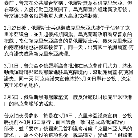
臺前，普京在公共場合堅稱，俄羅斯無意吞併克里米亞。但
在幕後，入侵行動已經展開了。烏克蘭宣佈組建新政府後，
普京讓15萬名俄羅斯軍人進入高度戒備狀態。

2月27日後，俄羅斯士兵僞裝成克里米亞武裝份子佔領了克
里米亞議會，並升起俄羅斯國旗。烏克蘭新政府看穿普京的
把戲，指佔領克里米亞議會的是俄羅斯士兵。後來克里米亞
的兩座機場也被俄軍接管了。同一天，出賣國土的謝爾蓋·阿
克肖諾夫成爲新克里米亞總理。 

3月1日，普京命令俄羅斯議會批准在烏克蘭使用武力，將出
動俄羅斯聯邦武裝部隊進駐烏克蘭境內，幫助謝爾蓋·阿克肖
諾夫。同一天 阿克肖諾夫宣佈將於3月30日舉行公投，決定
克里米亞的地位。

3月5日，俄羅斯黑海艦隊鑿沉一艘反潛艦以封鎖克里米亞港
口的烏克蘭艦隊的活動。

普京怕夜長夢多，於是在3月6日，克里米亞議會宣稱，公投
將提前在3月16日舉行，而且議會一致同意成爲俄羅斯的一
部份，並「要求」俄國家元首和議會考慮「克里米亞人民的
請求」。原本公投的選項也從「脫烏獨立」變成了「迴歸俄