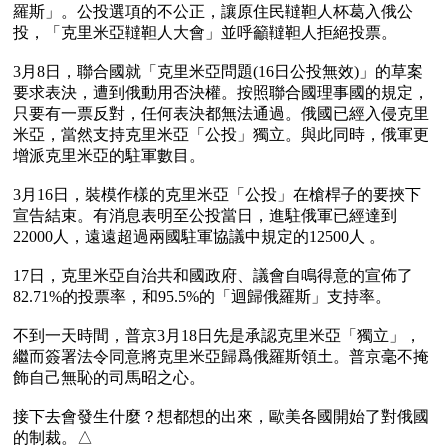
羅斯」。公投選項的不公正，讓原住民韃靼人杯葛入俄公
投，「克里米亞韃靼人大會」並呼籲韃靼人拒絕投票。

3月8日，聯合國就「克里米亞問題(16日公投無效)」的草案
要求表決，遭到俄動用否決權。按照聯合國理事國的規定，
只要有一票反對，任何表決都無法通過。俄國已經入侵克里
米亞，當然支持克里米亞「公投」獨立。與此同時，俄軍更
增派克里米亞的駐軍數目。

3月16日，裝模作樣的克里米亞「公投」在槍桿子的要挾下
宣告結束。有消息表明至公投當日，進駐俄軍已經達到
22000人，遠遠超過兩國駐軍協議中規定的12500人 。

17日，克里米亞自治共和國政府、議會自鳴得意的宣佈了
82.71%的投票率，和95.5%的「迴歸俄羅斯」支持率。

不到一天時間，普京3月18日先是承認克里米亞「獨立」，
繼而簽署法令同意將克里米亞歸爲俄羅斯領土。普京毫不掩
飾自己無恥的司馬昭之心。

接下去會發生什麼？想都想的出來，歐美各國開始了對俄國