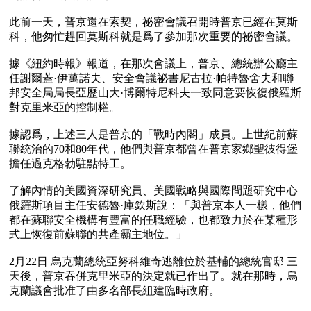
此前一天，普京還在索契，祕密會議召開時普京已經在莫斯
科，他匆忙趕回莫斯科就是爲了參加那次重要的祕密會議。

據《紐約時報》報道，在那次會議上，普京、總統辦公廳主
任謝爾蓋·伊萬諾夫、安全會議祕書尼古拉·帕特魯舍夫和聯
邦安全局局長亞歷山大·博爾特尼科夫一致同意要恢復俄羅斯
對克里米亞的控制權。

據認爲，上述三人是普京的「戰時內閣」成員。上世紀前蘇
聯統治的70和80年代，他們與普京都曾在普京家鄉聖彼得堡
擔任過克格勃駐點特工。

了解內情的美國資深研究員、美國戰略與國際問題研究中心
俄羅斯項目主任安德魯·庫欽斯說：「與普京本人一樣，他們
都在蘇聯安全機構有豐富的任職經驗，也都致力於在某種形
式上恢復前蘇聯的共產霸主地位。」

2月22日 烏克蘭總統亞努科維奇逃離位於基輔的總統官邸 三
天後，普京吞併克里米亞的決定就已作出了。就在那時，烏
克蘭議會批准了由多名部長組建臨時政府。
