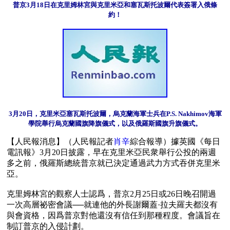
普京3月18日在克里姆林宮與克里米亞和塞瓦斯托波爾代表簽署入俄條
約！
3月20日，克里米亞塞瓦斯托波爾，烏克蘭海軍士兵在P.S. Nakhimov海軍
學院舉行烏克蘭國旗降旗儀式，以及俄羅斯國旗升旗儀式。
【人民報消息】（人民報記者
肖辛
綜合報導）據英國《每日
電訊報》3月20日披露，早在克里米亞民衆舉行公投的兩週
多之前，俄羅斯總統普京就已決定通過武力方式吞併克里米
亞。

克里姆林宮的觀察人士認爲，普京2月25日或26日晚召開過
一次高層祕密會議──就連他的外長謝爾蓋·拉夫羅夫都沒有
與會資格，因爲普京對他還沒有信任到那種程度。會議旨在
制訂普京的入侵計劃。
