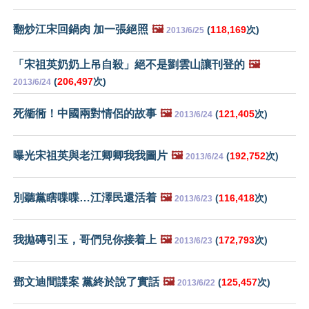
翻炒江宋回鍋肉 加一張絕照
🖼️
(
118,169
次)
2013/6/25
「宋祖英奶奶上吊自殺」絕不是劉雲山讓刊登的
🖼️
(
206,497
次)
2013/6/24
死衚衕！中國兩對情侶的故事
🖼️
(
121,405
次)
2013/6/24
曝光宋祖英與老江卿卿我我圖片
🖼️
(
192,752
次)
2013/6/24
別聽黨瞎喋喋…江澤民還活着
🖼️
(
116,418
次)
2013/6/23
我拋磚引玉，哥們兒你接着上
🖼️
(
172,793
次)
2013/6/23
鄧文迪間諜案 黨終於說了實話
🖼️
(
125,457
次)
2013/6/22