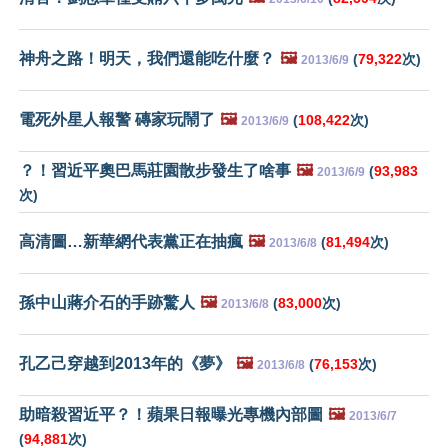
神舟之路！明天，我們還能吃什麼？
🖼️
(
79,322
次)
2013/6/9
電死外星人報警 磚家玩鬧了
🖼️
(
108,422
次)
2013/6/9
？！習近平奧巴馬莊園散步發生了啥事
🖼️
(
93,983
2013/6/9
次)
高清圖…新華網代表黨正在抽瘋
🖼️
(
81,494
次)
2013/6/8
孫中山蔣介石的手跡驚人
🖼️
(
83,000
次)
2013/6/8
孔乙己穿越到2013年的《夢》
🖼️
(
76,153
次)
2013/6/8
助暗殺習近平？！蘋果日報曝光專機內部圖
🖼️
2013/6/7
(
94,881
次)