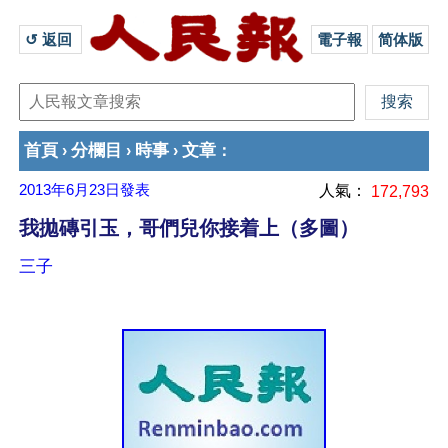
↺ 返回 
電子報
简体版
首頁
分欄目
時事
文章
›
›
›
：
2013年6月23日
發表
人氣：
172,793
我拋磚引玉，哥們兒你接着上（多圖）
三子