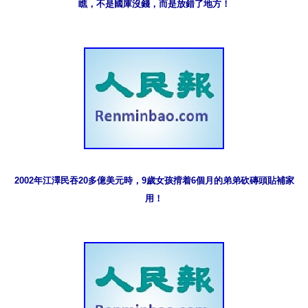
瞧，不是國庫沒錢，而是放錯了地方！
2002年江澤民吞20多億美元時，9歲女孩揹着6個月的弟弟砍磚頭貼補家
用！