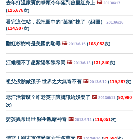
去年打溫家寶的拳頭今年落到曾慶紅身上
🖼️
2013/6/17
(
125,678
次)
看完這仨帖，我把圖中的"葉挺"抹了（組圖）
2013/6/16
(
114,907
次)
贈紅杉樹椅是美國的恥辱
🖼️
(
108,083
次)
2013/6/15
江維穩不了趙紫陽和陳希同
🖼️
(
131,840
次)
2013/6/13
祖父投胎做孫子 世界之大無奇不有
🖼️
(
119,287
次)
2013/6/12
老江活着麼？咋老英子讓騰訊給娛樂了
🖼️
(
92,980
2013/6/11
次)
嬰孩異常出世 醫生親睹神奇
🖼️
(
116,051
次)
2013/6/11
清官！劉志軍僅受賄六千多萬元
🖼️
(
82,594
次)
2013/6/10