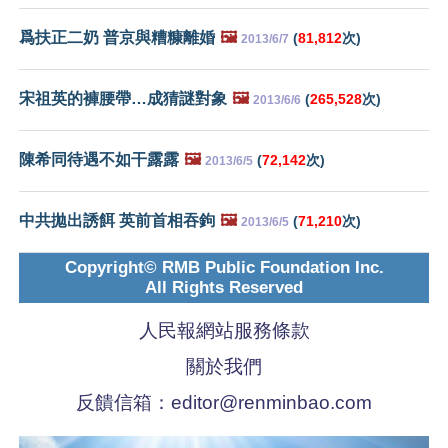
爲扶正二奶 普京與糟糠離婚
🖼️
(
81,812
次)
2013/6/7
宋祖英的褲腰帶…成猜謎對象
🖼️
(
265,528
次)
2013/6/6
陳希同待遇不如干露露
🖼️
(
72,142
次)
2013/6/5
中共拋出誘餌 英前首相吞鉤
🖼️
(
71,210
次)
2013/6/5
Copyright© RMB Public Foundation Inc.
All Rights Reserved
人民報網站服務條款
關於我們
反饋信箱：
editor@renminbao.com