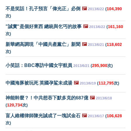
不是笑話！孔子預言「偉光正」必倒
🖼️
(
104,390
2013/6/22
次)
"誠實"是個好東西 總統與乞丐的故事
🖼️
(
161,160
2013/6/22
次)
新華網高調現「中國共產黨亡」新聞
🖼️
(
118,602
2013/6/21
次)
小笑話：BBC專訪中國女宇航員
(
295,900
次)
2013/6/21
中國海豚被玩死 英國孕鯊未成湯
🖼️
(
112,795
次)
2013/6/19
神能幹麼？！中共想吞下默多克的687億
🖼️
2013/6/18
(
120,734
次)
盲人維權律師陳光誠成了一塊試金石
🖼️
(
106,628
2013/6/17
次)