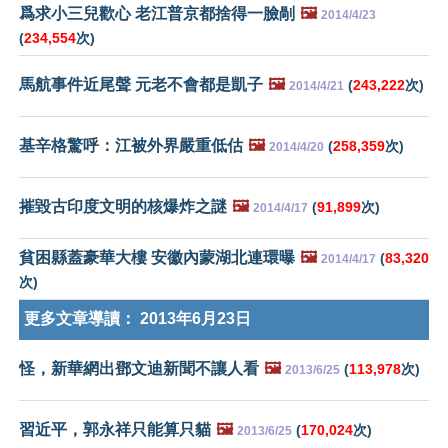
爲求小三兒歡心 老江普京都捨得一臉剮
🖼️
2014/4/23
(
234,554
次)
馬航事件近尾聲 元老不會都是凱子
🖼️
(
243,222
次)
2014/4/21
基辛格驚呼：江被外界嚴重低估
🖼️
(
258,359
次)
2014/4/20
摧毀古印度文明的核爆炸之謎
🖼️
(
91,899
次)
2014/4/17
貧困縣蓋豪華大樓 安徽內蒙湖北連環曝
🖼️
(
83,320
2014/4/17
次)
更多文章導讀：
2013年6月23日
怪，新華網出鄧文迪新聞不讓人看
🖼️
(
113,978
次)
2013/6/25
習近平，郭永祥只能算只貓
🖼️
(
170,024
次)
2013/6/25