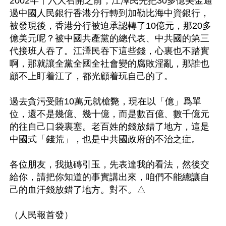
2002年十六大召開之前，江澤民先把30多億美金通
過中國人民銀行香港分行轉到加勒比海中資銀行，
被發現後，香港分行被迫承認轉了10億元，那20多
億美元呢？被中國共產黨的總代表、中共國的第三
代接班人吞了。江澤民吞下這些錢，心裏也不踏實
啊，那就讓全黨全國全社會變的腐敗淫亂，那誰也
顧不上盯着江了，都光顧着玩自己的了。

過去貪污受賄10萬元就槍斃，現在以「億」爲單
位，還不是幾億、幾十億，而是數百億、數千億元
的往自己口袋裏塞。老百姓的錢放錯了地方，這是
中國式「錢荒」，也是中共國政府的不治之症。

各位朋友，我拋磚引玉，先表達我的看法，然後交
給你，請把你知道的事實講出來，咱們不能總讓自
己的血汗錢放錯了地方。對不。△
