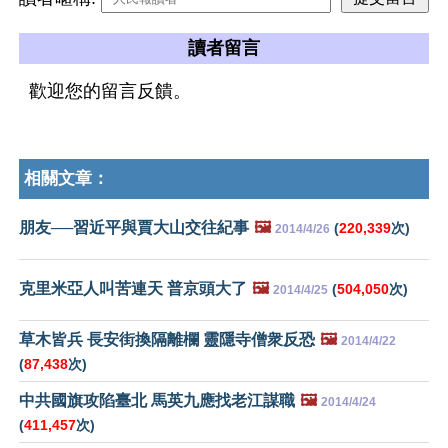
讀者留言
歡迎您的留言反饋。
相關文章：
朋友──習近平與賈大山交往紀事
🖼️
(
220,339
次)
2014/4/26
克里米亞人叫苦連天 普京頭大了
🖼️
(
504,050
次)
2014/4/25
草木皆兵 長安街換隔離欄 靈隱寺僧衆反恐
🖼️
2014/4/22
(
87,438
次)
中共國旗攻陷臺北 馬英九應找老江謀職
🖼️
2014/4/24
(
411,457
次)