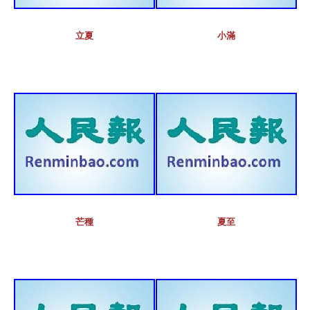
立夏
小滿
芒種
夏至