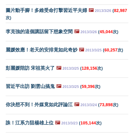
圖片動手腳！多維受命打擊習近平夫婦
🖼️
(
82,987
2013/3/26
次)
李克強的這個講話留下想象空間
🖼️
(
45,044
次)
2013/3/26
麗媛效應！老天的安排竟如此奇妙
🖼️
(
60,257
次)
2013/3/25
彭麗媛陪訪 宋祖英火了
🖼️
(
128,156
次)
2013/3/25
習近平出訪 劉雲山搞鬼
🖼️
(
59,396
次)
2013/3/25
你決想不到！外媒竟如此評論江
🖼️
(
73,898
次)
2013/3/24
誅！江系力阻楊雄上位
🖼️
(
105,144
次)
2013/3/23