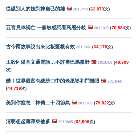
從碾別人的娃到摔自己的娃
🖼️
(
63,073
次)
2013/4/8
五官員車禍亡 一個敏感詞看高層分歧
🖼️
(
70,884
次)
2013/4/8
古今兩故事說出來比板藍根有效
(
64,178
次)
2013/4/7
王毅同潘基文通電話…不許奧巴馬撒野
🖼️
(
49,709
2013/4/6
次)
酷！世界最富有總統口中的老巫婆和鬥雞眼
🖼️
2013/4/6
(
44,719
次)
美到你窒息！神傳二十四節氣
🖼️
(
79,822
次)
2013/4/6
清明想起薄澤東他爹
🖼️
(
62,906
次)
2013/4/5