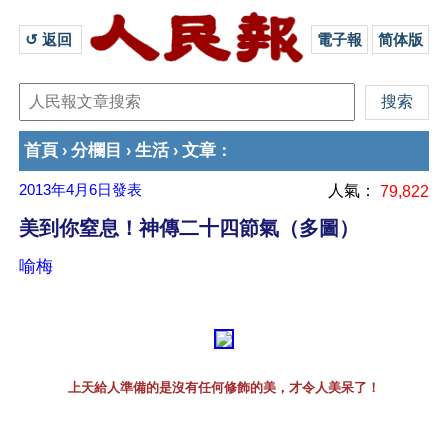
↺ 返回 
電子報
简体版
首頁
分欄目
生活
文章
›
›
›
：
2013年4月6日
發表
人氣：
79,822
美到你窒息！神傳二十四節氣（多圖）
喻梅
上天給人準備的是沒有任何修飾的美，才令人美呆了！