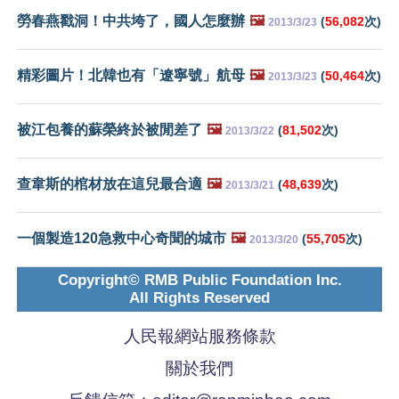
勞春燕戳洞！中共垮了，國人怎麼辦
🖼️
(
56,082
次)
2013/3/23
精彩圖片！北韓也有「遼寧號」航母
🖼️
(
50,464
次)
2013/3/23
被江包養的蘇榮終於被閒差了
🖼️
(
81,502
次)
2013/3/22
查韋斯的棺材放在這兒最合適
🖼️
(
48,639
次)
2013/3/21
一個製造120急救中心奇聞的城市
🖼️
(
55,705
次)
2013/3/20
Copyright© RMB Public Foundation Inc.
All Rights Reserved
人民報網站服務條款
關於我們