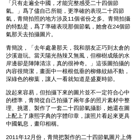
「只有走遍全中國，才能完整感受二十四個節
氣。」爲了儘自己所能，更準確的表現二十四節
氣，青簡拍照的地方涉及11個省份之多。青簡拍攝
的特點是，爲了準確表現那個節氣，她會在24個節
氣那天去拍攝圖片。
青簡說，「去年處暑那天，我和朋友正巧到太倉的
沙溪遊玩。當天陽光熱辣又無風，但柳樹成蔭的水
岸邊卻是陣陣清涼，真的很神奇。」這張圖拍攝的
內容很簡潔，畫面中一根根低垂的柳條紋絲不動，
深綠色的柳葉，讓人一看就知道是盛夏時節。
說起來容易，但拍攝下來的圖片並不一定符合心中
的標準，青簡從自己拍攝了兩年多的照片素材中整
理、挑選、製作了一套二十四節氣攝影，她還在圖
上配上了康熙字典的字體印章，讓照片看起來更具
中國氣息，畫印相稱。
2011年12月份，青簡把製作的二十四節氣圖片上傳