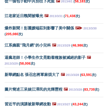
從一個包子勸中共別往下死挺
🖼️
(
58,183
次)
2013/4/1
江老家近日醜聞被曝光
🖼️
(
71,438
次)
2013/3/31
爆炸新聞！彭麗媛端莊到影響了美中關係
🖼️▶️
2013/3/30
(
205,080
次)
江系嫡親"飛月網"的小兒科
🖼️
(
46,986
次)
2013/3/29
逼瘋老師！小學生作文晃動着種族被滅絕的影子
🖼️
(
58,006
次)
2013/3/29
新華網點名 張召忠將軍麻煩大了
🖼️
(
63,591
次)
2013/3/28
圖片簡述三呆婊江澤民的光輝歷程
🖼️
(
83,739
次)
2013/3/28
習近平的演講被新華網改動
🖼️
(
43,244
次)
2013/3/27