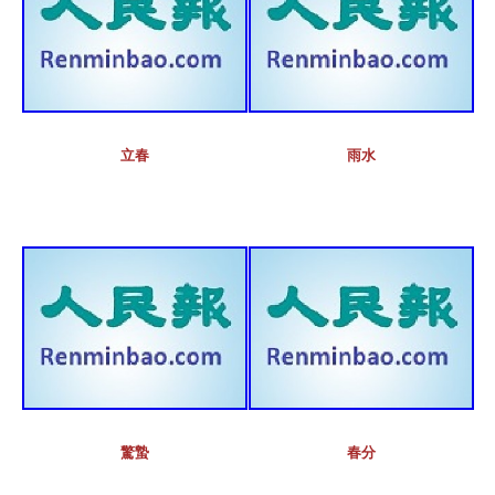
立春
雨水
驚蟄
春分