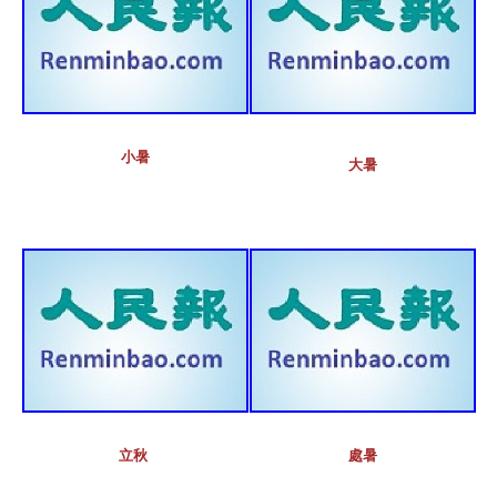
小暑
大暑
立秋 
處暑