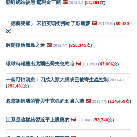
朝鮮網站被黑 驚現金三豬
🖼️
(
51,361
次)
2013/4/5
「德藝雙馨」 宋祖英頭銜挪給了彭麗媛
🖼️
(
60,420
2013/4/4
次)
解開復活節島之迷
🖼️
(
250,345
次)
2013/4/4
環球時報擡出戈爾巴喬夫忽悠咱
🖼️
(
47,006
次)
2013/4/3
一個可怕消息：四成人類大腦或已被寄生蟲控制
2013/4/2
(
252,481
次)
忽悠胡錦濤的腎與李克強的五臟六腑
🖼️
(
114,459
次)
2013/4/1
江系是這樣給習近平上眼藥的
🖼️
(
53,740
次)
2013/4/1