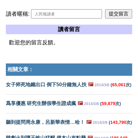
讀者暱稱:
讀者留言
歡迎您的留言反饋。
相關文章：
女子猝死地鐵出口 倒下50分鐘無人扶
🖼️
(
65,061
次)
2014/3/8
爲享優惠 研究生辦假學生證成瘋
🖼️
(
59,879
次)
2014/3/8
聽到提問周永康，呂新華表情…哈！
🖼️
(
143,790
次)
2014/3/9
韓劇火到讓王岐山猛醒 趙本山有點懸
🖼️