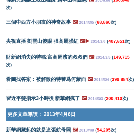
(
186,648
2014/3/8
次)
三個中西方小朋友的神奇故事
🖼️
(
68,860
次)
2014/3/5
央視直播 劉雲山傻眼 張高麗臊紅
🖼️▶️
(
407,651
次)
2014/3/6
財新網消失的特稿:富商周濱的叔叔們
🖼️
(
149,715
2014/3/5
次)
看圖找答案：被解散的特警爲何蒙面
🖼️
(
399,884
次)
2014/3/4
習近平髮指示3小時後 新華網瘋了
🖼️
(
200,410
次)
2014/3/3
更多文章導讀：
2013年4月6日
新華網藏起的就是這張航母照
🖼️
(
54,205
次)
2013/4/8