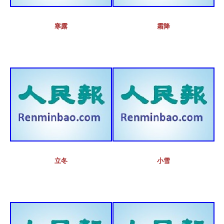
寒露
霜降
立冬
小雪