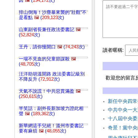
因
🖼️
(
194,172
次)
排山倒海！沙塵暴來襲的"壯觀"不
是看點
🖼️
(
209,123
次)
山東副省長兼任政法委書記
🖼️
(
52,824
次)
王丹，請你慢開口
🖼️
(
74,243
次)
讀者暱稱:
一場不見血的兒童節謀殺
🖼️
(
48,705
次)
汪洋助胡溫開路 政法委書記級別
歡迎您的留言
不降反升 (
72,912
次)
天氣不說謊！中共惡貫滿盈
🖼️
(
250,615
次)
新任中央四常
半笑話：副外長新加坡力證此相
中共中央一大
聲
🖼️
(
189,362
次)
十八屆中央委
新華網這手兒絕！溫州市委書記
奇景！黨中央
要有麻煩
🖼️
(
48,055
次)