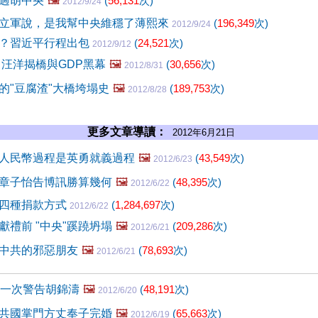
過胡中央
🖼️
(
56,131
次)
2012/9/24
立軍說，是我幫中央維穩了薄熙來
(
196,349
次)
2012/9/24
？習近平行程出包
(
24,521
次)
2012/9/12
 汪洋揭橋與GDP黑幕
🖼️
(
30,656
次)
2012/8/31
的"豆腐渣"大橋垮塌史
🖼️
(
189,753
次)
2012/8/28
更多文章導讀：
2012年6月21日
人民幣過程是英勇就義過程
🖼️
(
43,549
次)
2012/6/23
章子怡告博訊勝算幾何
🖼️
(
48,395
次)
2012/6/22
四種捐款方式
(
1,284,697
次)
2012/6/22
獻禮前 "中央"蹊蹺坍塌
🖼️
(
209,286
次)
2012/6/21
中共的邪惡朋友
🖼️
(
78,693
次)
2012/6/21
再一次警告胡錦濤
🖼️
(
48,191
次)
2012/6/20
共國掌門方丈奉子完婚
🖼️
(
65,663
次)
2012/6/19