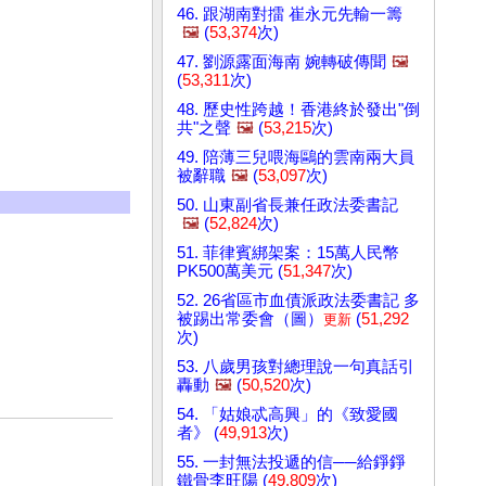
46. 跟湖南對擂 崔永元先輸一籌
🖼️
(
53,374
次)
47. 劉源露面海南 婉轉破傳聞
🖼️
(
53,311
次)
48. 歷史性跨越！香港終於發出"倒
共"之聲
🖼️
(
53,215
次)
49. 陪薄三兒喂海鷗的雲南兩大員
被辭職
🖼️
(
53,097
次)
50. 山東副省長兼任政法委書記
🖼️
(
52,824
次)
51. 菲律賓綁架案：15萬人民幣
PK500萬美元 (
51,347
次)
52. 26省區市血債派政法委書記 多
被踢出常委會（圖）
(
51,292
更新
次)
53. 八歲男孩對總理說一句真話引
轟動
🖼️
(
50,520
次)
54. 「姑娘忒高興」的《致愛國
者》 (
49,913
次)
55. 一封無法投遞的信──給錚錚
鐵骨李旺陽 (
49,809
次)