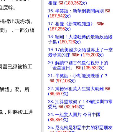
相聲
🖼️
(
189,362
次)
進度幹。
16. 半笑話：新華網要聞兩則
🖼️
(
187,542
次)
節橋樑出現坍塌。
17. 相聲《新聞晚知道》
🖼️▶️
(
187,295
次)
之間」，一部分橋
18. 精闢！大陸狂傳的最新政治段
子集 (
180,726
次)
19. 17歲美國少女給世界上了一堂
最珍貴的課
🖼️▶️
(
179,200
次)
20. 解讀中國古代星佔視野下的
周圍已經被施工
「金星凌日」
🖼️
(
135,532
次)
21. 半笑話：小胡能洗洗睡了？
🖼️
(
97,103
次)
22. 揭祕宋祖英人生幾大劫難
🖼️
解體」麼。所
(
96,657
次)
23. 江算盤散架了！49歲深圳市常
委死
🖼️
(
92,545
次)
傍晚，即將竣工通
24. 一組驚人圖片 今日中國
(
85,854
次)
25. 尼克松是邪惡中共的邪惡朋友