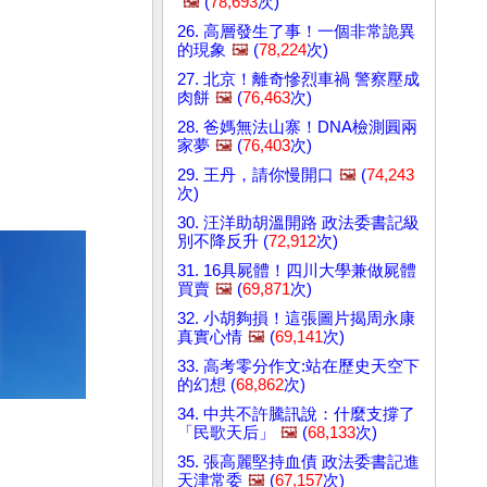
🖼️
(
78,693
次)
26. 高層發生了事！一個非常詭異
的現象
🖼️
(
78,224
次)
27. 北京！離奇慘烈車禍 警察壓成
肉餅
🖼️
(
76,463
次)
28. 爸媽無法山寨！DNA檢測圓兩
家夢
🖼️
(
76,403
次)
29. 王丹，請你慢開口
🖼️
(
74,243
次)
30. 汪洋助胡溫開路 政法委書記級
別不降反升 (
72,912
次)
31. 16具屍體！四川大學兼做屍體
買賣
🖼️
(
69,871
次)
32. 小胡夠損！這張圖片揭周永康
真實心情
🖼️
(
69,141
次)
33. 高考零分作文:站在歷史天空下
的幻想 (
68,862
次)
34. 中共不許騰訊說：什麼支撐了
「民歌天后」
🖼️
(
68,133
次)
35. 張高麗堅持血債 政法委書記進
天津常委
🖼️
(
67,157
次)