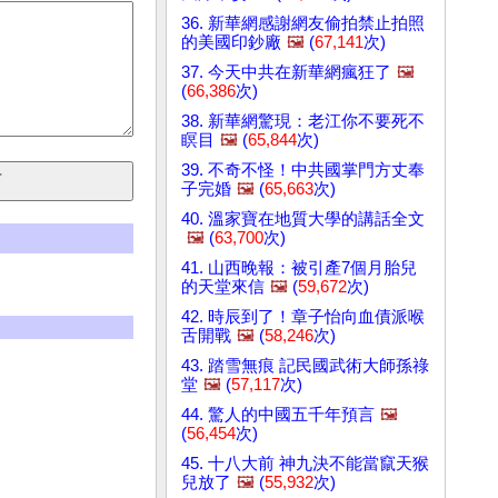
36. 新華網感謝網友偷拍禁止拍照
的美國印鈔廠
🖼️
(
67,141
次)
37. 今天中共在新華網瘋狂了
🖼️
(
66,386
次)
38. 新華網驚現：老江你不要死不
瞑目
🖼️
(
65,844
次)
39. 不奇不怪！中共國掌門方丈奉
子完婚
🖼️
(
65,663
次)
40. 溫家寶在地質大學的講話全文
🖼️
(
63,700
次)
41. 山西晚報：被引產7個月胎兒
的天堂來信
🖼️
(
59,672
次)
42. 時辰到了！章子怡向血債派喉
舌開戰
🖼️
(
58,246
次)
43. 踏雪無痕 記民國武術大師孫祿
堂
🖼️
(
57,117
次)
44. 驚人的中國五千年預言
🖼️
(
56,454
次)
45. 十八大前 神九決不能當竄天猴
兒放了
🖼️
(
55,932
次)