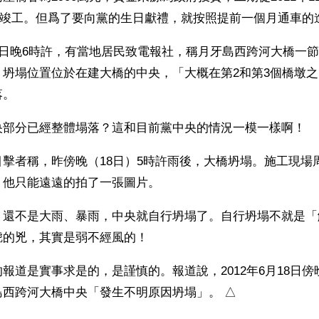
30日竣工。但爲了要向黨的生日獻禮，就按照提前一個月通車的
8日晚6時許，有當地居民致電報社，稱月牙島西跨河大橋一
，坍塌位置位於在建大橋的中央，「大概在第2和第3個橋墩
落。
央部分已經整體塌落？這和目前黨中央的情況一模一樣啊！
擊者稱，昨傍晚（18日）5時許雨後，大橋坍塌。施工現場
，他只能遠遠的拍了一張圖片。
，還不是大雨、暴雨，中央就自行坍塌了。自行坍塌不就是「
唬的兇，其實是弱不經風的！
報道是實事求是的，是謹慎的。報道說，2012年6月18日
島西跨河大橋中央「發生不明原因坍塌」。 △