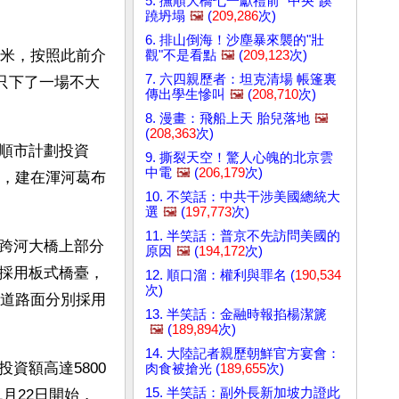
5. 撫順大橋七一獻禮前 "中央"蹊
蹺坍塌
🖼️
(
209,286
次)
6. 排山倒海！沙塵暴來襲的"壯
.4米，按照此前介
觀"不是看點
🖼️
(
209,123
次)
7. 六四親歷者：坦克清場 帳篷裏
日只下了一場不大
傳出學生慘叫
🖼️
(
208,710
次)
8. 漫畫：飛船上天 胎兒落地
🖼️
(
208,363
次)
順市計劃投資
9. 撕裂天空！驚人心魄的北京雲
中電
🖼️
(
206,179
次)
路，建在渾河葛布
10. 不笑話：中共干涉美國總統大
選
🖼️
(
197,773
次)
11. 半笑話：普京不先訪問美國的
跨河大橋上部分
原因
🖼️
(
194,172
次)
採用板式橋臺，
12. 順口溜：權利與罪名 (
190,534
次)
行道路面分別採用
13. 半笑話：金融時報掐楊潔篪
🖼️
(
189,894
次)
14. 大陸記者親歷朝鮮官方宴會：
資額高達5800
肉食被搶光 (
189,655
次)
15. 半笑話：副外長新加坡力證此
1月22日開始，