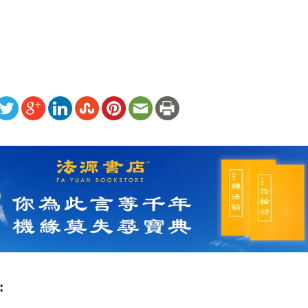
）
ww.renminbao.com/rmb/articles/2012/6/21/56767b.html
: