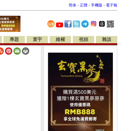
简体
-
正體
-
手機版
-
電子報
專題
寰宇
維權
視頻
雜談