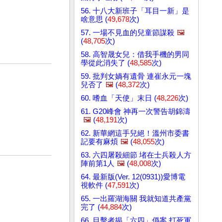
56. 十八大新班子「耳目一新」是
啥意思 (
49,678
次)
57. 一場不見血的兒童節謀殺
🖼️
(
48,705
次)
58. 高智晟女兒：借我手機的男同
學從此消失了 (
48,585
次)
59. 批判女媧有遺骨 連崔永元一塊
兒否了
🖼️
(
48,372
次)
60. 嗜血「天使」末日 (
48,226
次)
61. G20峰會 神再一次警告胡錦濤
🖼️
(
48,191
次)
62. 新華網這手兒絕！溫州市委書
記要有麻煩
🖼️
(
48,055
次)
63. 六四屠殺細節 堵在士兵殺人方
陣前第1人
🖼️
(
48,008
次)
64. 最新版(Ver. 12(0931))愛博電
視軟件 (
47,591
次)
65. 一出羅湖海關 我就知道共產黨
完了 (
44,884
次)
66. 目擊者揭「六四」僞案 打死軍