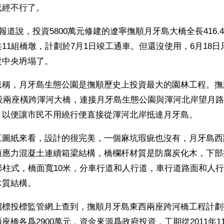
已經不行了。
日報道說，投資5800萬元修建的遼寧撫順月牙島大橋全長416
11組橋墩，計劃於7月1日竣工通車。但還沒使用，6月18
從中央坍塌了。
息稱，月牙島生態公園是撫順歷史上投資最大的園林工程。撫
建設兩座橫跨渾河大橋，連接月牙島生態公園與渾河北岸望月
，以便讓市民不用繞行便直接從渾河北岸抵達月牙島。
工圖紙來看，設計的很完美，一個麻坑瑕疵也沒有，月牙島西
預應力混凝土連續箱梁結構，橋欄杆材質是防腐炭化木，下部
形柱式，橋面寬10米，分車行道和人行道，車行道路面和人
木質結構。
標投標監管網上查到，撫順月牙島東西兩座跨河橋工程計劃投
座橋各爲2900萬元，資金來源爲政府投資，工期從2011年1