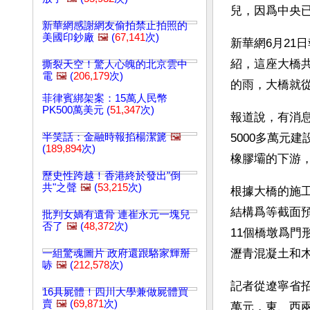
兒，因爲中央
新華網感謝網友偷拍禁止拍照的
美國印鈔廠
🖼️
(
67,141
次)
新華網6月21
紹，這座大橋共
撕裂天空！驚人心魄的北京雲中
電
🖼️
(
206,179
次)
的雨，大橋就
菲律賓綁架案：15萬人民幣
PK500萬美元 (
51,347
次)
報道說，有消
半笑話：金融時報掐楊潔篪
🖼️
5000多萬元
(
189,894
次)
橡膠壩的下游
歷史性跨越！香港終於發出"倒
共"之聲
🖼️
(
53,215
次)
根據大橋的施
結構爲等截面
批判女媧有遺骨 連崔永元一塊兒
否了
🖼️
(
48,372
次)
11個橋墩爲門
瀝青混凝土和
一組驚魂圖片 政府還跟駱家輝掰
哧
🖼️
(
212,578
次)
記者從遼寧省招
16具屍體！四川大學兼做屍體買
賣
🖼️
(
69,871
次)
萬元，東、西兩