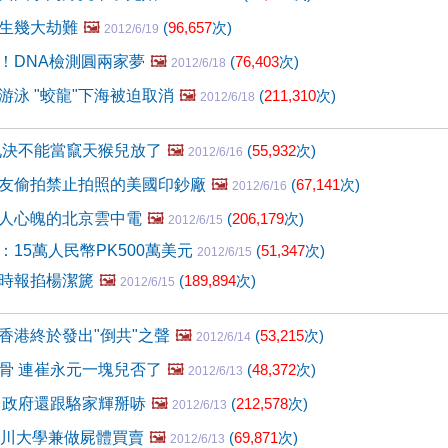
生幾大劫難
🖼️
(
96,657
次)
2012/6/19
！DNA檢測圓兩家夢
🖼️
(
76,403
次)
2012/6/18
游泳 "蛟龍"下海被迫取消
🖼️
(
211,310
次)
2012/6/18
九決不能當竄天猴兒放了
🖼️
(
55,932
次)
2012/6/16
友偷拍禁止拍照的美國印鈔廠
🖼️
(
67,141
次)
2012/6/16
人心魄的北京雲中電
🖼️
(
206,179
次)
2012/6/15
：15萬人民幣PK500萬美元
(
51,347
次)
2012/6/15
時報掐楊潔篪
🖼️
(
189,894
次)
2012/6/15
香港終於發出"倒共"之聲
🖼️
(
53,215
次)
2012/6/14
骨 連崔永元一塊兒否了
🖼️
(
48,372
次)
2012/6/13
 政府還跟駱家輝掰哧
🖼️
(
212,578
次)
2012/6/13
四川大學兼做屍體買賣
🖼️
(
69,871
次)
2012/6/13