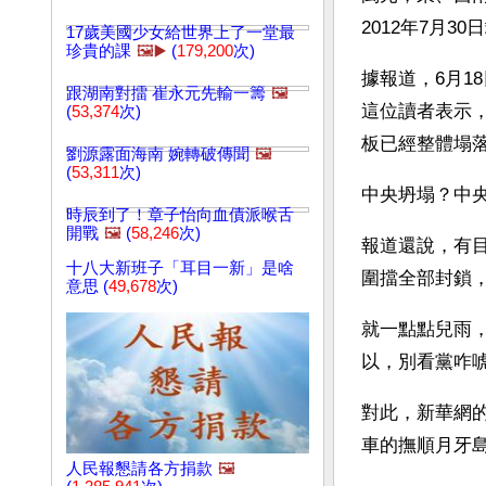
2012年7月
17歲美國少女給世界上了一堂最
珍貴的課
🖼️▶️
(
179,200
次)
據報道，6月1
跟湖南對擂 崔永元先輸一籌
🖼️
這位讀者表示
(
53,374
次)
板已經整體塌
劉源露面海南 婉轉破傳聞
🖼️
(
53,311
次)
中央坍塌？中
時辰到了！章子怡向血債派喉舌
開戰
🖼️
(
58,246
次)
報道還說，有目
十八大新班子「耳目一新」是啥
圍擋全部封鎖
意思 (
49,678
次)
就一點點兒雨
以，別看黨咋
對此，新華網的
車的撫順月牙
人民報懇請各方捐款
🖼️