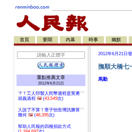
首頁
要聞
內幕
時事
幽默
2012年6月21日
撫順大橋七
重點推薦文章
馬勤
2012年6月21日
？！工人印製人民幣過程是英勇
就義過程
🖼️
(
43,549
次)
人說了不算！章子怡告博訊勝算
幾何
🖼️
(
48,395
次)
幫助人民報的四種捐款方式
(
1,284,697
次)