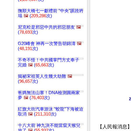
撫順大橋七一獻禮前 "中央"蹊蹺坍
塌
🖼️
(
209,286
次)
尼克松是邪惡中共的邪惡朋友
🖼️
(
78,693
次)
G20峰會 神再一次警告胡錦濤
🖼️
(
48,191
次)
不奇不怪！中共國掌門方丈奉子
完婚
🖼️
(
65,663
次)
揭祕宋祖英人生幾大劫難
🖼️
(
96,657
次)
爸媽無法山寨！DNA檢測圓兩家
夢
🖼️
(
76,403
次)
紅旗大街汽車游泳 "蛟龍"下海被迫
取消
🖼️
(
211,310
次)
十八大前 神九決不能當竄天猴兒
【人民報消息
放了
🖼️
(
55,932
次)