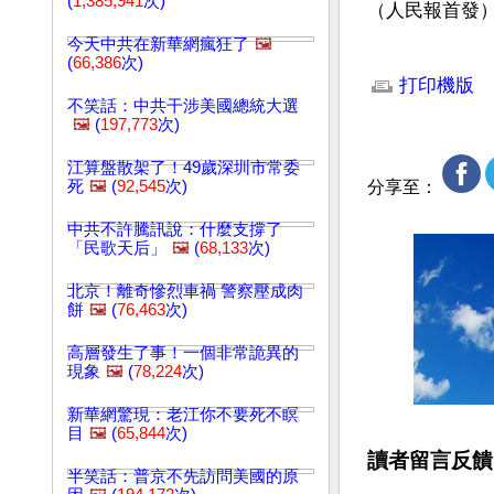
(
1,385,941
次)
（人民報首發
今天中共在新華網瘋狂了
🖼️
文章網址: http://w
(
66,386
次)
打印機版
不笑話：中共干涉美國總統大選
🖼️
(
197,773
次)
江算盤散架了！49歲深圳市常委
死
🖼️
(
92,545
次)
分享至：
中共不許騰訊說：什麼支撐了
「民歌天后」
🖼️
(
68,133
次)
北京！離奇慘烈車禍 警察壓成肉
餅
🖼️
(
76,463
次)
高層發生了事！一個非常詭異的
現象
🖼️
(
78,224
次)
新華網驚現：老江你不要死不瞑
目
🖼️
(
65,844
次)
讀者留言反饋
半笑話：普京不先訪問美國的原