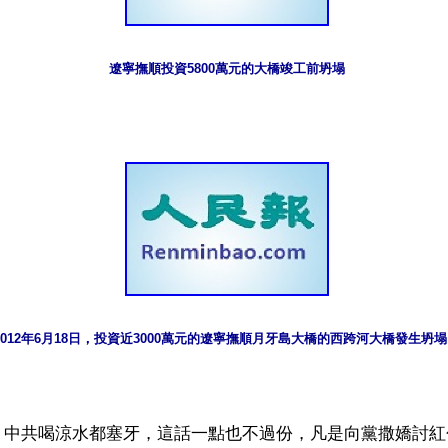
遼寧撫順投資5800萬元的大橋竣工前坍塌
2012年6月18日，投資近3000萬元的遼寧撫順月牙島大橋的西跨河大橋發生坍
】中共喝涼水都塞牙，這話一點也不過份，凡是向黨撒嬌討紅