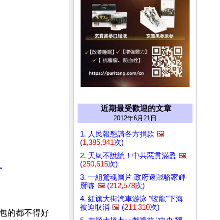
近期最受歡迎的文章
2012年6月21日
1. 人民報懇請各方捐款
🖼️
(
1,385,941
次)
2. 天氣不說謊！中共惡貫滿盈
🖼️
(
250,615
次)
塌。
3. 一組驚魂圖片 政府還跟駱家輝
掰哧
🖼️
(
212,578
次)
4. 紅旗大街汽車游泳 "蛟龍"下海
被迫取消
🖼️
(
211,310
次)
包的都不得好