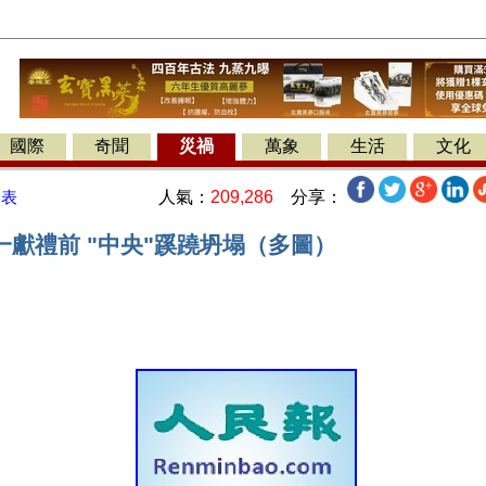
國際
奇聞
災禍
萬象
生活
文化
人氣：
209,286
分享：
發表
一獻禮前 "中央"蹊蹺坍塌（多圖）