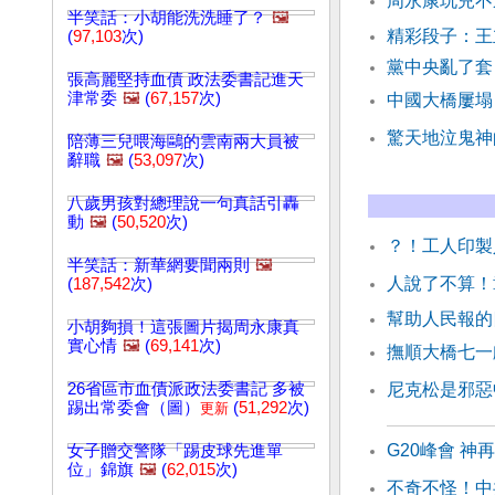
周永康玩兒不
半笑話：小胡能洗洗睡了？
🖼️
精彩段子：王
(
97,103
次)
黨中央亂了套
張高麗堅持血債 政法委書記進天
津常委
🖼️
(
67,157
次)
中國大橋屢塌
驚天地泣鬼神
陪薄三兒喂海鷗的雲南兩大員被
辭職
🖼️
(
53,097
次)
八歲男孩對總理說一句真話引轟
動
🖼️
(
50,520
次)
？！工人印製
半笑話：新華網要聞兩則
🖼️
人說了不算！
(
187,542
次)
幫助人民報的
小胡夠損！這張圖片揭周永康真
實心情
🖼️
(
69,141
次)
撫順大橋七一
26省區市血債派政法委書記 多被
尼克松是邪惡
踢出常委會（圖）
(
51,292
次)
更新
G20峰會 神
女子贈交警隊「踢皮球先進單
位」錦旗
🖼️
(
62,015
次)
不奇不怪！中