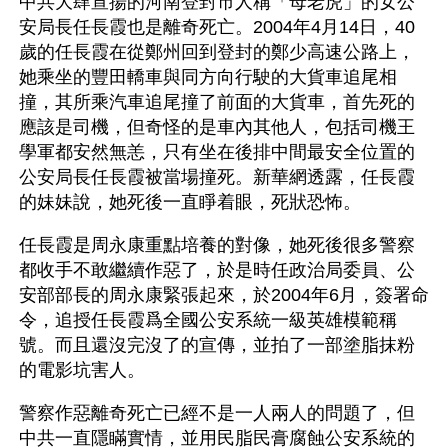
中共大肆宣揚的河南登封市人稱「母老虎」的女公
安局長任長霞也是離奇死亡。2004年4月14日，40
歲的任長霞在從鄭州回到登封的鄭少高速公路上，
她乘坐的豐田轎車與同方向行駛的大貨車追尾相
撞，其所乘汽車追尾撞了前面的大貨車，首先死的
應該是司機，但奇怪的是車內其他人，包括司機王
學軍都安然無恙，只有坐在後排中間最安全位置的
公安局長任長霞被當場撞死。新華網透露，任長霞
的妹妹說，她死後一直睜着眼，死狀恐怖。
任長霞是周永康重點培養的對像，她死後很多警察
都收手不敢繼續作惡了，於是時任政治局委員、公
安部部長的周永康緊張起來，於2004年6月，簽署命
令，追授任長霞爲全國公安系統一級英雄模範稱
號。而且還沒完沒了的宣傳，並拍了一部塗脂抹粉
的電影坑害人。
警察作惡離奇死亡已經不是一人兩人的問題了，但
中共一直隱瞞實情，並用民脂民膏腐蝕公安系統的