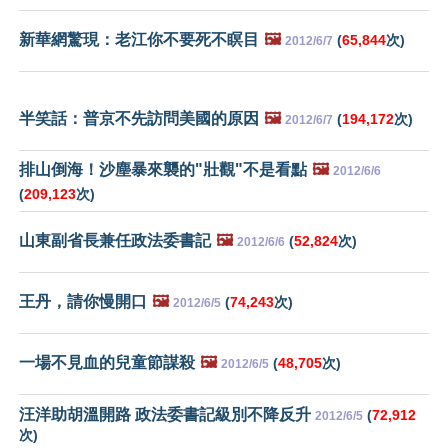
新華網驚現：老江你不要死不瞑目
🖼️
(
65,844
次)
2012/6/7
半笑話：普京不先訪問美國的原因
🖼️
(
194,172
次)
2012/6/7
排山倒海！沙塵暴來襲的"壯觀"不是看點
🖼️
2012/6/6
(
209,123
次)
山東副省長兼任政法委書記
🖼️
(
52,824
次)
2012/6/6
王丹，請你慢開口
🖼️
(
74,243
次)
2012/6/5
一場不見血的兒童節謀殺
🖼️
(
48,705
次)
2012/6/5
汪洋助胡溫開路 政法委書記級別不降反升
(
72,912
2012/6/5
次)