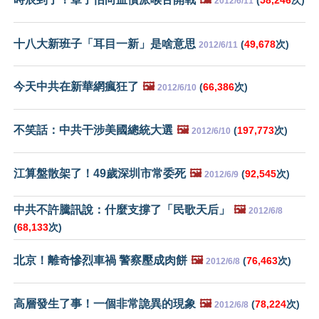
2012/6/11
十八大新班子「耳目一新」是啥意思
(
49,678
次)
2012/6/11
今天中共在新華網瘋狂了
🖼️
(
66,386
次)
2012/6/10
不笑話：中共干涉美國總統大選
🖼️
(
197,773
次)
2012/6/10
江算盤散架了！49歲深圳市常委死
🖼️
(
92,545
次)
2012/6/9
中共不許騰訊說：什麼支撐了「民歌天后」
🖼️
2012/6/8
(
68,133
次)
北京！離奇慘烈車禍 警察壓成肉餅
🖼️
(
76,463
次)
2012/6/8
高層發生了事！一個非常詭異的現象
🖼️
(
78,224
次)
2012/6/8