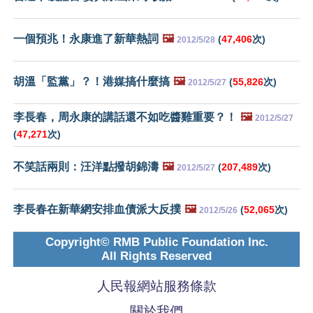
一個預兆！永康進了新華熱詞
🖼️
(
47,406
次)
2012/5/28
胡溫「監黨」？！港媒搞什麼搞
🖼️
(
55,826
次)
2012/5/27
李長春，周永康的講話還不如吃醬雞重要？！
🖼️
2012/5/27
(
47,271
次)
不笑話兩則：汪洋點撥胡錦濤
🖼️
(
207,489
次)
2012/5/27
李長春在新華網安排血債派大反撲
🖼️
(
52,065
次)
2012/5/26
Copyright© RMB Public Foundation Inc.
All Rights Reserved
人民報網站服務條款
關於我們