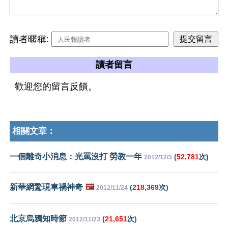
讀者暱稱:
讀者留言
歡迎您的留言反饋。
相關文章：
一個離奇小消息：光罵沒打 勞教一年
(
52,781
次)
2012/12/3
新華網驚現車禍神奇
🖼️
(
218,369
次)
2012/11/24
北京烏鴉知時節
(
21,651
次)
2012/11/23