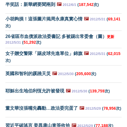
半笑話：新華網要聞兩則
🖼️
(
187,542
次)
2012/6/1
小胡夠損！這張圖片揭周永康真實心情
🖼️
(
69,141
2012/5/31
次)
26省區市血債派政法委書記 多被踢出常委會（圖）
更新
(
51,292
次)
2012/5/31
女子贈交警隊「踢皮球先進單位」錦旗
🖼️
(
62,015
2012/5/31
次)
英國和智利的蹊蹺天災
🖼️
(
205,600
次)
2012/5/30
耶穌出生地伯利恆允許被發現
🖼️
(
139,759
次)
2012/5/30
董文華沒張嘴先轟動…政法委完蛋了
🖼️
(
78,956
次)
2012/5/29
習近平破謠言 姜異康山東等收拾
🖼️
(
77,188
次)
2012/5/29