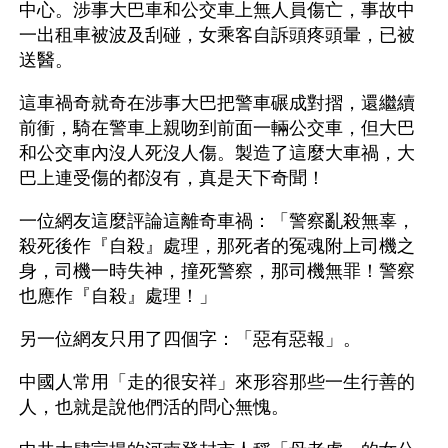
中心。涉事大巴車和公交車上無人員傷亡，事故中
一出租車被波及刮碰，女乘客自訴頭疼頭暈，已被
送醫。
這車禍奇就奇在涉事大巴把警車碾成對摺，還繼續
前衝，騎在警車上親吻到前面一輛公交車，但大巴
和公交車內沒人死沒人傷。製造了這麼大車禍，大
巴上連受傷的都沒有，真是天下奇聞！
一位網友這麼評論這離奇車禍：「警察亂殺無辜，
殺死後作『自殺』處理，那死者的冤魂附上司機之
身，司機一時失神，撞死警察，那司機無罪！警察
也應作『自殺』處理！」
另一位網友只用了四個字：「惡有惡報」。
中國人常用「走的很安祥」來形容那些一生行善的
人，也就是說他們活的問心無愧。