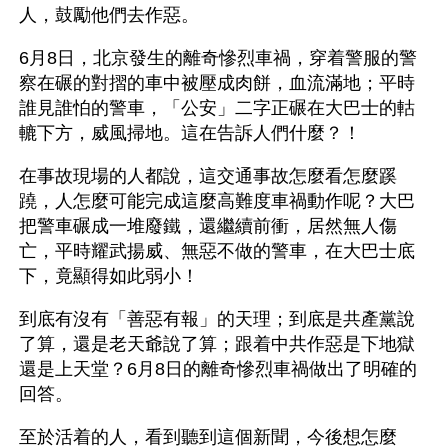
人，鼓勵他們去作惡。
6月8日，北京發生的離奇慘烈車禍，穿着警服的警
察在碾的對摺的車中被壓成肉餅，血流滿地；平時
誰見誰怕的警車，「公安」二字正碾在大巴士的軲
轆下方，威風掃地。這在告訴人們什麼？！
在事故現場的人都說，這交通事故怎麼看怎麼蹊
蹺，人怎麼可能完成這麼高難度車禍動作呢？大巴
把警車碾成一堆廢鐵，還繼續前衝，居然無人傷
亡，平時耀武揚威、無惡不做的警車，在大巴士底
下，竟顯得如此弱小！
到底有沒有「善惡有報」的天理；到底是共產黨說
了算，還是老天爺說了算；跟着中共作惡是下地獄
還是上天堂？6月8日的離奇慘烈車禍做出了明確的
回答。
至於活着的人，看到聽到這個新聞，今後想怎麼