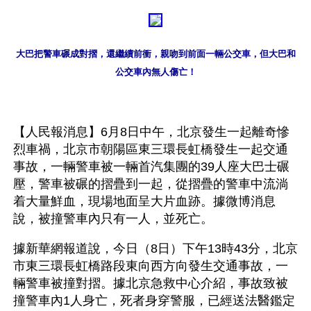
大巴把警車碾成對摺，還繼續前衝，親吻到前面一輛公交車，但大巴和
公交車內無人傷亡！
【人民報消息】6月8日中午，北京發生一起離奇慘
烈車禍，北京市朝陽區東三環長虹橋發生一起交通
事故，一輛警車被一輛首汽集團的39人座大巴士碾
壓，警車被碾的摺疊到一起，從摺疊的警車中流淌
着大量鮮血，現場地面呈大片血跡。據微博消息
說，被撞警車內只有一人，並死亡。
據新華網報道說，今日（8日）下午13時43分，北京
市東三環長虹橋路段東向西方向發生交通事故，一
輛警車被撞對摺。據北京急救中心介紹，事故致被
撞警車內1人身亡，死者身穿警服，已經送法醫鑑定