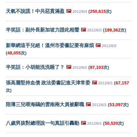
天氣不說謊！中共惡貫滿盈
🖼️
(
250,615
次)
2012/6/4
半笑話：副外長新加坡力證此相聲
🖼️
(
189,362
次)
2012/6/3
新華網這手兒絕！溫州市委書記要有麻煩
🖼️
2012/6/2
(
48,055
次)
半笑話：小胡能洗洗睡了？
🖼️
(
97,103
次)
2012/6/2
張高麗堅持血債 政法委書記進天津常委
🖼️
(
67,157
2012/6/1
次)
陪薄三兒喂海鷗的雲南兩大員被辭職
🖼️
(
53,097
次)
2012/6/1
八歲男孩對總理說一句真話引轟動
🖼️
(
50,520
次)
2012/6/1