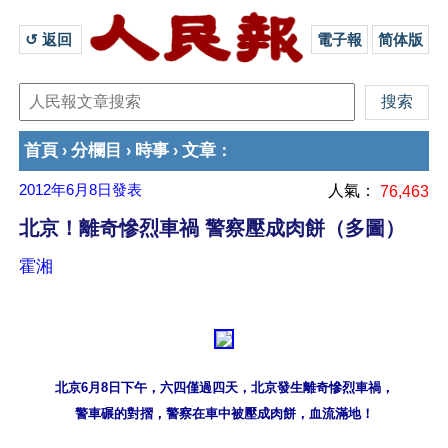
↺ 返回 
電子報
简体版
首頁
分欄目
時事
文章
›
›
›
：
2012年6月8日
發表
人氣：
76,463
北京！離奇慘烈車禍 警察壓成肉餅（多圖）
霍湘
北京6月8日下午，六四僅過四天，北京發生離奇慘烈車禍，
警車碾的對摺，警察在車中被壓成肉餅，血流滿地！