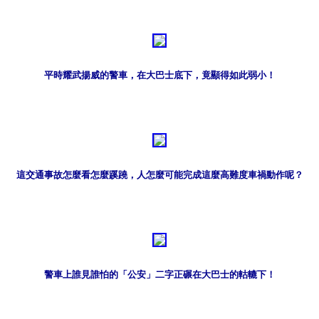
平時耀武揚威的警車，在大巴士底下，竟顯得如此弱小！
這交通事故怎麼看怎麼蹊蹺，人怎麼可能完成這麼高難度車禍動作呢？
警車上誰見誰怕的「公安」二字正碾在大巴士的軲轆下！