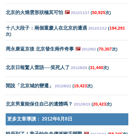
北京的火燒雲形狀極其可怕
🖼️
(
50,925
次)
2012/11/17
十八大段子：兩個重慶人在北京的遭遇
(
194,291
2012/11/12
次)
周永康返京後 北京發生兩件奇事
🖼️
(
70,307
次)
2012/9/2
北京日報驚人雷語──笑死人了
(
31,440
次)
2012/8/26
閒說「北京城的變遷」
(
19,423
次)
2012/8/22
北京男童能保住自己的遺體嗎？
(
20,423
次)
2012/8/19
更多文章導讀：
2012年6月8日
時辰到了！章子怡向血債派喉舌開戰
🖼️
(
58,246
次)