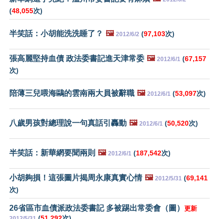
(
48,055
次)
半笑話：小胡能洗洗睡了？
🖼️
(
97,103
次)
2012/6/2
張高麗堅持血債 政法委書記進天津常委
🖼️
(
67,157
2012/6/1
次)
陪薄三兒喂海鷗的雲南兩大員被辭職
🖼️
(
53,097
次)
2012/6/1
八歲男孩對總理說一句真話引轟動
🖼️
(
50,520
次)
2012/6/1
半笑話：新華網要聞兩則
🖼️
(
187,542
次)
2012/6/1
小胡夠損！這張圖片揭周永康真實心情
🖼️
(
69,141
2012/5/31
次)
26省區市血債派政法委書記 多被踢出常委會（圖）
更新
(
51,292
次)
2012/5/31