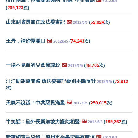
排山倒海！沙塵暴來襲的"壯觀"不是看點
🖼️
2012/6/6
(
209,123
次)
山東副省長兼任政法委書記
🖼️
(
52,824
次)
2012/6/6
王丹，請你慢開口
🖼️
(
74,243
次)
2012/6/5
一場不見血的兒童節謀殺
🖼️
(
48,705
次)
2012/6/5
汪洋助胡溫開路 政法委書記級別不降反升
(
72,912
2012/6/5
次)
天氣不說謊！中共惡貫滿盈
🖼️
(
250,615
次)
2012/6/4
半笑話：副外長新加坡力證此相聲
🖼️
(
189,362
次)
2012/6/3
新華網這手兒絕！溫州市委書記要有麻煩
🖼️
2012/6/2