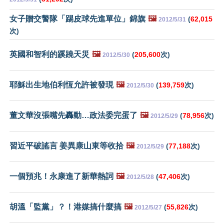
女子贈交警隊「踢皮球先進單位」錦旗
🖼️
(
62,015
2012/5/31
次)
英國和智利的蹊蹺天災
🖼️
(
205,600
次)
2012/5/30
耶穌出生地伯利恆允許被發現
🖼️
(
139,759
次)
2012/5/30
董文華沒張嘴先轟動…政法委完蛋了
🖼️
(
78,956
次)
2012/5/29
習近平破謠言 姜異康山東等收拾
🖼️
(
77,188
次)
2012/5/29
一個預兆！永康進了新華熱詞
🖼️
(
47,406
次)
2012/5/28
胡溫「監黨」？！港媒搞什麼搞
🖼️
(
55,826
次)
2012/5/27