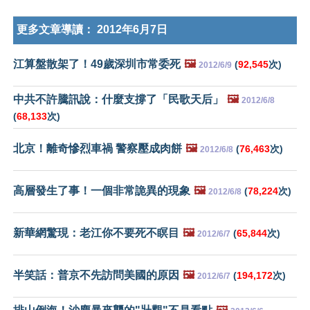
更多文章導讀：
2012年6月7日
江算盤散架了！49歲深圳市常委死
🖼️
(
92,545
次)
2012/6/9
中共不許騰訊說：什麼支撐了「民歌天后」
🖼️
2012/6/8
(
68,133
次)
北京！離奇慘烈車禍 警察壓成肉餅
🖼️
(
76,463
次)
2012/6/8
高層發生了事！一個非常詭異的現象
🖼️
(
78,224
次)
2012/6/8
新華網驚現：老江你不要死不瞑目
🖼️
(
65,844
次)
2012/6/7
半笑話：普京不先訪問美國的原因
🖼️
(
194,172
次)
2012/6/7