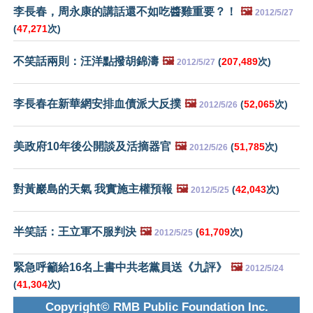
李長春，周永康的講話還不如吃醬雞重要？！
🖼️
2012/5/27
(
47,271
次)
不笑話兩則：汪洋點撥胡錦濤
🖼️
(
207,489
次)
2012/5/27
李長春在新華網安排血債派大反撲
🖼️
(
52,065
次)
2012/5/26
美政府10年後公開談及活摘器官
🖼️
(
51,785
次)
2012/5/26
對黃巖島的天氣 我實施主權預報
🖼️
(
42,043
次)
2012/5/25
半笑話：王立軍不服判決
🖼️
(
61,709
次)
2012/5/25
緊急呼籲給16名上書中共老黨員送《九評》
🖼️
2012/5/24
(
41,304
次)
Copyright© RMB Public Foundation Inc.