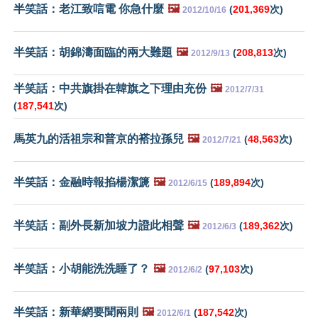
半笑話：老江致唁電 你急什麼
🖼️
(
201,369
次)
2012/10/16
半笑話：胡錦濤面臨的兩大難題
🖼️
(
208,813
次)
2012/9/13
半笑話：中共旗掛在韓旗之下理由充份
🖼️
2012/7/31
(
187,541
次)
馬英九的活祖宗和普京的褡拉孫兒
🖼️
(
48,563
次)
2012/7/21
半笑話：金融時報掐楊潔篪
🖼️
(
189,894
次)
2012/6/15
半笑話：副外長新加坡力證此相聲
🖼️
(
189,362
次)
2012/6/3
半笑話：小胡能洗洗睡了？
🖼️
(
97,103
次)
2012/6/2
半笑話：新華網要聞兩則
🖼️
(
187,542
次)
2012/6/1