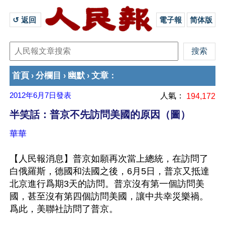
↺ 返回 
電子報
简体版
首頁
分欄目
幽默
文章
›
›
›
：
2012年6月7日
發表
人氣：
194,172
半笑話：普京不先訪問美國的原因（圖）
華華
【人民報消息】普京如願再次當上總統，在訪問了
白俄羅斯，德國和法國之後，6月5日，普京又抵達
北京進行爲期3天的訪問。普京沒有第一個訪問美
國，甚至沒有第四個訪問美國，讓中共幸災樂禍。
爲此，美聯社訪問了普京。