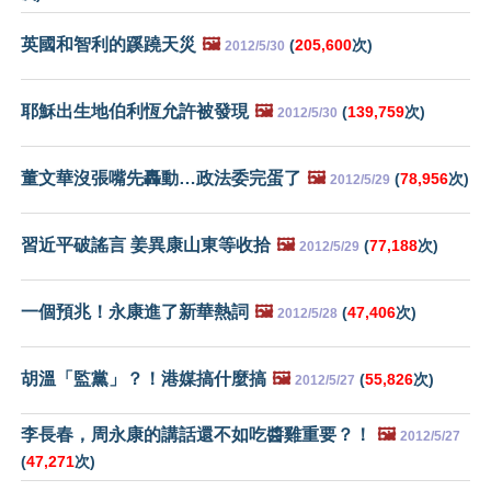
英國和智利的蹊蹺天災
🖼️
(
205,600
次)
2012/5/30
耶穌出生地伯利恆允許被發現
🖼️
(
139,759
次)
2012/5/30
董文華沒張嘴先轟動…政法委完蛋了
🖼️
(
78,956
次)
2012/5/29
習近平破謠言 姜異康山東等收拾
🖼️
(
77,188
次)
2012/5/29
一個預兆！永康進了新華熱詞
🖼️
(
47,406
次)
2012/5/28
胡溫「監黨」？！港媒搞什麼搞
🖼️
(
55,826
次)
2012/5/27
李長春，周永康的講話還不如吃醬雞重要？！
🖼️
2012/5/27
(
47,271
次)