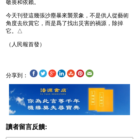
敬畏和依賴。
今天刊登這幾張沙塵暴來襲景象，不是供人從藝術
角度去欣賞它，而是爲了找出災害的禍源，除掉
它。△
分享到：
讀者留言反饋: