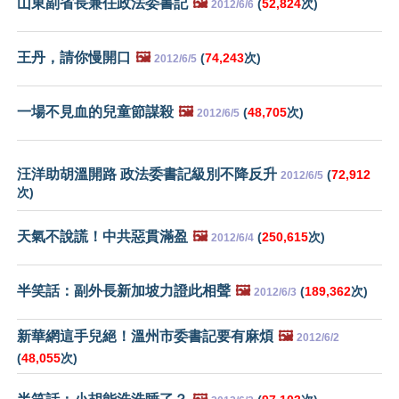
山東副省長兼任政法委書記
🖼️
(
52,824
次)
2012/6/6
王丹，請你慢開口
🖼️
(
74,243
次)
2012/6/5
一場不見血的兒童節謀殺
🖼️
(
48,705
次)
2012/6/5
汪洋助胡溫開路 政法委書記級別不降反升
(
72,912
2012/6/5
次)
天氣不說謊！中共惡貫滿盈
🖼️
(
250,615
次)
2012/6/4
半笑話：副外長新加坡力證此相聲
🖼️
(
189,362
次)
2012/6/3
新華網這手兒絕！溫州市委書記要有麻煩
🖼️
2012/6/2
(
48,055
次)