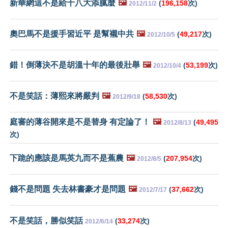
新華網這不是給十八大添膩麼
🖼️
(
196,158
次)
2012/11/2
奧巴馬不是援手習近平 是幫襯中共
🖼️
(
49,217
次)
2012/10/5
錯！倒薄決不是胡溫十年的最後壯舉
🖼️
(
53,199
次)
2012/10/4
不是笑話：薄熙來將嚴判
🖼️
(
58,530
次)
2012/9/18
庭審的薄谷開來是不是替身 有定論了！
🖼️
(
49,495
2012/8/13
次)
下跪的應該是馬英九而不是蕉農
🖼️
(
207,954
次)
2012/8/5
錢不是問題 失去林書豪才是問題
🖼️
(
37,662
次)
2012/7/17
不是笑話，勝似笑話
(
33,274
次)
2012/6/14