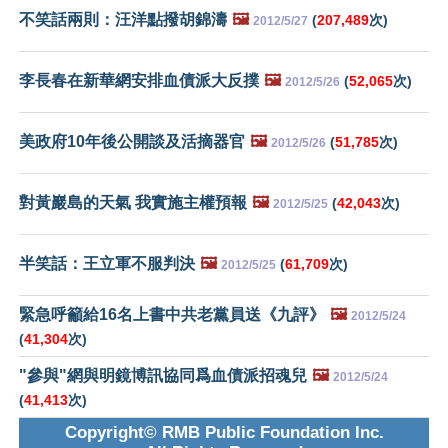
不笑話兩則：汪洋點撥胡錦濤
🖼️
(
207,489
次)
2012/5/27
李長春在新華網安排血債派大反撲
🖼️
(
52,065
次)
2012/5/26
美政府10年後公開談及活摘器官
🖼️
(
51,785
次)
2012/5/26
對黃巖島的天氣 我實施主權預報
🖼️
(
42,043
次)
2012/5/25
半笑話：王立軍不服判決
🖼️
(
61,709
次)
2012/5/25
緊急呼籲給16名上書中共老黨員送《九評》
🖼️
2012/5/24
(
41,304
次)
"參與"網與明鏡博訊協同爲血債派招魂兒
🖼️
2012/5/24
(
41,413
次)
Copyright© RMB Public Foundation Inc.