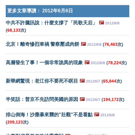
更多文章導讀：
2012年6月6日
中共不許騰訊說：什麼支撐了「民歌天后」
🖼️
2012/6/8
(
68,133
次)
北京！離奇慘烈車禍 警察壓成肉餅
🖼️
(
76,463
次)
2012/6/8
高層發生了事！一個非常詭異的現象
🖼️
(
78,224
次)
2012/6/8
新華網驚現：老江你不要死不瞑目
🖼️
(
65,844
次)
2012/6/7
半笑話：普京不先訪問美國的原因
🖼️
(
194,172
次)
2012/6/7
排山倒海！沙塵暴來襲的"壯觀"不是看點
🖼️
2012/6/6
(
209,123
次)