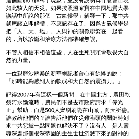
這個圖解只解釋了現象，並沒有說明爲什麼會出現
如此駭人的天災。如果按照溫家寶在中國地質大學
講話中所說的那個「古氣候學」解釋一下，那中共
就應該立即解體，不應該存在了。因爲古氣候學是
把「人、天、地」、人與神的關係聯繫在一起看
的，所以診斷和治療方法都準確無誤。
不管人相信不相信這些，人在生死關頭會敬畏大自
然的力量。 
一位親歷沙塵暴的新華網記者曾心有餘悸的說：
「那時能夠感到人的軟弱和大自然的震攝力。」
記得2007年有這樣一個新聞，在中國北方，農田乾
裂河水斷流時，農民們不是去市政府請求「偉光
正」幫助，而是500人齊刷刷跪在山頭，向天祈禱。
誰教給他們的？誰告訴他們在災難臨頭的關鍵時刻
求中共惡黨一點問題也解決不了？沒有人。是人靈
魂深處那個根深蒂固的生生世世沉澱下來的對神的