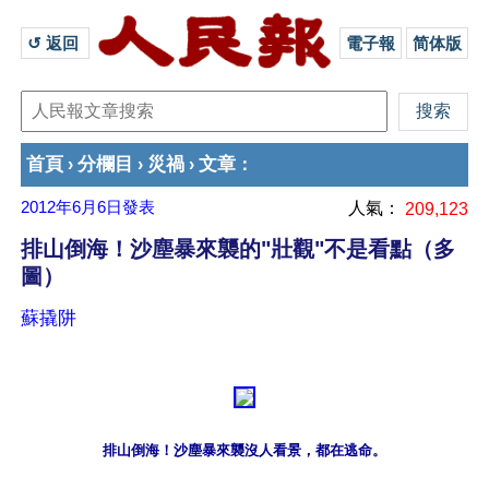
↺ 返回 
電子報
简体版
首頁
分欄目
災禍
文章
›
›
›
：
2012年6月6日
發表
人氣：
209,123
排山倒海！沙塵暴來襲的"壯觀"不是看點（多
圖）
蘇撬阱
排山倒海！沙塵暴來襲沒人看景，都在逃命。