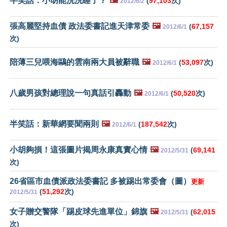
半笑話：小胡能洗洗睡了？
🖼️
(
97,103
次)
2012/6/2
張高麗堅持血債 政法委書記進天津常委
🖼️
(
67,157
2012/6/1
次)
陪薄三兒喂海鷗的雲南兩大員被辭職
🖼️
(
53,097
次)
2012/6/1
八歲男孩對總理說一句真話引轟動
🖼️
(
50,520
次)
2012/6/1
半笑話：新華網要聞兩則
🖼️
(
187,542
次)
2012/6/1
小胡夠損！這張圖片揭周永康真實心情
🖼️
(
69,141
2012/5/31
次)
26省區市血債派政法委書記 多被踢出常委會（圖）
更新
(
51,292
次)
2012/5/31
女子贈交警隊「踢皮球先進單位」錦旗
🖼️
(
62,015
2012/5/31
次)