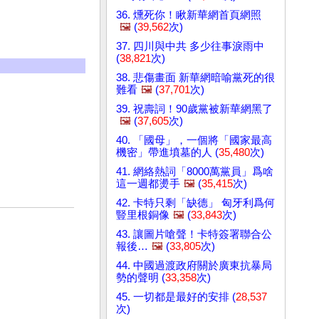
36. 燻死你！瞅新華網首頁網照
🖼️
(
39,562
次)
37. 四川與中共 多少往事淚雨中
(
38,821
次)
38. 悲傷畫面 新華網暗喻黨死的很
難看
🖼️
(
37,701
次)
39. 祝壽詞！90歲黨被新華網黑了
🖼️
(
37,605
次)
40. 「國母」，一個將「國家最高
機密」帶進墳墓的人 (
35,480
次)
41. 網絡熱詞「8000萬黨員」爲啥
這一週都燙手
🖼️
(
35,415
次)
42. 卡特只剩「缺德」 匈牙利爲何
豎里根銅像
🖼️
(
33,843
次)
43. 讓圖片嗆聲！卡特簽署聯合公
報後…
🖼️
(
33,805
次)
44. 中國過渡政府關於廣東抗暴局
勢的聲明 (
33,358
次)
45. 一切都是最好的安排 (
28,537
次)