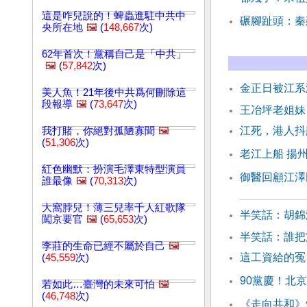
這是咋兒說的！蜱蟲進駐中共中
碾腳趾頭：秦
央所在地
🖼️
(
148,667
次)
62年首次！黨稱自己是「中共」
🖼️
(
57,842
次)
金正日被江系
美人魚！21年後中共爲何刪除這
段報導
🖼️
(
73,647
次)
王冶坪老姐妹
江死，港人抖
我打賭，你絕對孤陋寡聞
🖼️
(
51,306
次)
老江上船 揚
紅色幽默：扮演毛澤東特型演員
御醫回顧江澤
誰最像
🖼️
(
70,313
次)
大窩脖兒！薄三兒率千人紅歌隊
半笑話：胡錦
闖京要官
🖼️
(
65,653
次)
半笑話：誰把
李莊的生命已經不屬於自己
🖼️
這工資給的冤
(
45,559
次)
90黨慶！北
若如此…臺灣的未來可怕
🖼️
(
46,748
次)
《走向共和》