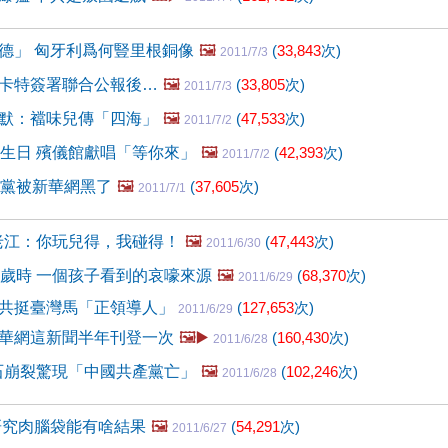
德」 匈牙利爲何豎里根銅像
🖼️
(
33,843
次)
2011/7/3
卡特簽署聯合公報後…
🖼️
(
33,805
次)
2011/7/3
默：襠味兒傳「四海」
🖼️
(
47,533
次)
2011/7/2
歲生日 殯儀館獻唱「等你來」
🖼️
(
42,393
次)
2011/7/2
歲黨被新華網黑了
🖼️
(
37,605
次)
2011/7/1
老江：你玩兒得，我碰得！
🖼️
(
47,443
次)
2011/6/30
0歲時 一個孩子看到的哀嚎來源
🖼️
(
68,370
次)
2011/6/29
共挺臺灣馬「正領導人」
(
127,653
次)
2011/6/29
華網這新聞半年刊登一次
🖼️▶️
(
160,430
次)
2011/6/28
巨石崩裂驚現「中國共產黨亡」
🖼️
(
102,246
次)
2011/6/28
研究肉腦袋能有啥結果
🖼️
(
54,291
次)
2011/6/27