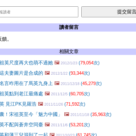
讀者留言
反饋。
相關文章
祖英尺度再大也萌不過她
🖼️
(
79,054
次)
2012/1/23
這夫妻圖片是合成的
🖼️
(
93,344
次)
2012/1/22
名言咋用在了馬英九身上
🖼️
(
45,279
次)
2011/12/18
祖英點到老江最痛處
🖼️
(
60,705
次)
2011/12/5
英 見江PK見羅浩
🖼️
(
71,592
次)
2011/11/26
囊！宋祖英至今「魅力中國」
🖼️
(
35,963
次)
2011/11/18
英不配與蒼井空同臺
🖼️
(
53,201
次)
2011/11/6
英和薄三兒混到了一起
🖼️
(
61,745
次)
2011/10/23