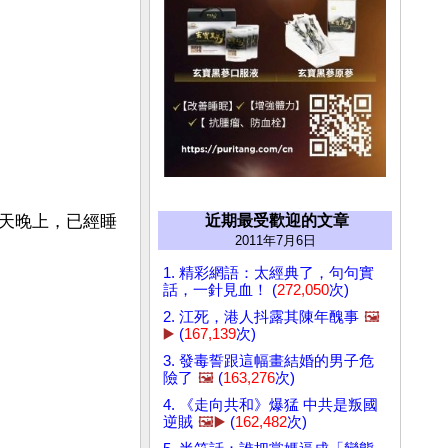
近期最受歡迎的文章
天晚上，已經睡
2011年7月6日
1. 精彩網語：太經典了，句句實
話，一針見血！ (
272,050
次)
2. 江死，港人抖露其陳年醜事
🖼️
▶️
(
167,139
次)
3. 發毒誓跟這幅畫結婚的男子危
險了
🖼️
(
163,276
次)
4. 《走向共和》爆猛 中共是叛國
逆賊
🖼️▶️
(
162,482
次)