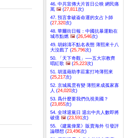
46. 中共宣傳大片首日公映 網民痛
罵
🖼️
(
27,811
次)
47. 預言拿破崙命運的女占卜師
(
27,320
次)
48. 華爾街日報：中國抗暴運動在
城市點燃
🖼️
(
26,546
次)
49. 胡錦濤不點名表態 薄熙來十八
大沒戲了 (
25,796
次)
50. 「天下奇觀」──五大宗教齊
唱紅歌
🖼️
(
25,223
次)
51. 胡溫藉助李莊案打垮薄熙來
(
25,217
次)
52. 京城風雲有變 薄熙來成孤家寡
人 (
24,020
次)
53. 爲什麼要我們仇視美國？
(
23,855
次)
54. 全球退黨日 退出中共人數即將
破億
🖼️
(
23,591
次)
55. 《建黨偉業》販賣海外 引發評
論聯想 (
23,496
次)