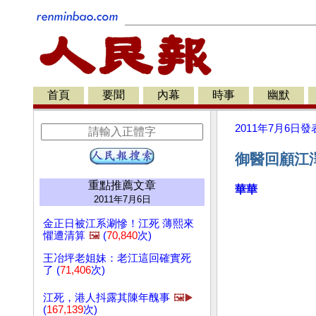
首頁
要聞
內幕
時事
幽默
2011年7月6日
發
御醫回顧江
重點推薦文章
華華
2011年7月6日
金正日被江系涮慘！江死 薄熙來
懼遭清算
🖼️
(
70,840
次)
王冶坪老姐妹：老江這回確實死
了 (
71,406
次)
江死，港人抖露其陳年醜事
🖼️▶️
(
167,139
次)