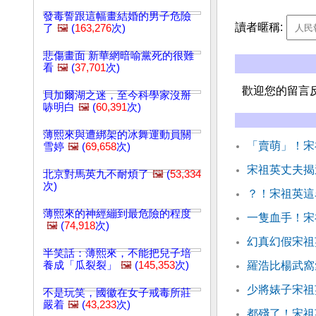
發毒誓跟這幅畫結婚的男子危險
讀者暱稱:
了
🖼️
(
163,276
次)
悲傷畫面 新華網暗喻黨死的很難
看
🖼️
(
37,701
次)
歡迎您的留言
貝加爾湖之迷，至今科學家沒掰
哧明白
🖼️
(
60,391
次)
薄熙來與遭綁架的冰舞運動員關
「賣萌」！宋
雪婷
🖼️
(
69,658
次)
宋祖英丈夫揭
北京對馬英九不耐煩了
🖼️
(
53,334
次)
？！宋祖英這
薄熙來的神經繃到最危險的程度
一隻血手！宋
🖼️
(
74,918
次)
幻真幻假宋祖
半笑話：薄熙來，不能把兒子培
養成「瓜裂裂」
🖼️
(
145,353
次)
羅浩比楊武窩
少將婊子宋祖
不是玩笑，國徽在女子戒毒所莊
嚴着
🖼️
(
43,233
次)
都殘了！宋祖