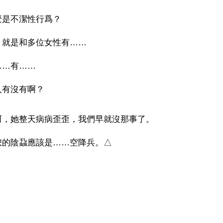
麼是不潔性行爲？
：就是和多位女性有……
……有……
人有沒有啊？
呵，她整天病病歪歪，我們早就沒那事了。
的陰蝨應該是……空降兵。△ 
）
ww.renminbao.com/rmb/articles/2011/7/6/54978b.html