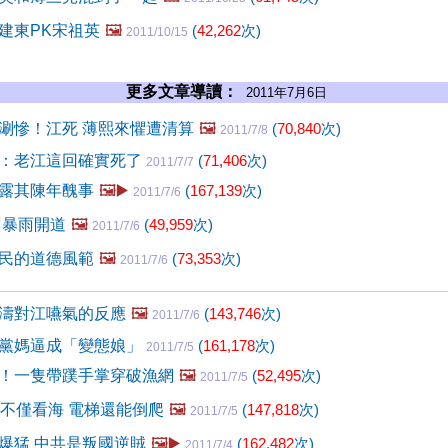
建東PK宋祖英
🖼️
(
42,262
次)
2011/10/15
更多文章導讀：
2011年7月6日
涮慘！江死 薄熙來懼遭清算
🖼️
(
70,840
次)
2011/7/8
：老江這回確實死了
(
71,406
次)
2011/7/7
露其陳年醜事
🖼️▶️
(
167,139
次)
2011/7/6
州暴雨開道
🖼️
(
49,959
次)
2011/7/6
民的道德風範
🖼️
(
73,353
次)
2011/7/6
濤對江嚥氣的反應
🖼️
(
143,746
次)
2011/7/6
黨媽逼成「變態娘」
(
161,178
次)
2011/7/5
！一隻帶蹼手掌穿破漁網
🖼️
(
52,495
次)
2011/7/5
京不僅看海 電梯還能倒爬
🖼️
(
147,818
次)
2011/7/5
爆猛 中共是叛國逆賊
🖼️▶️
(
162,482
次)
2011/7/4