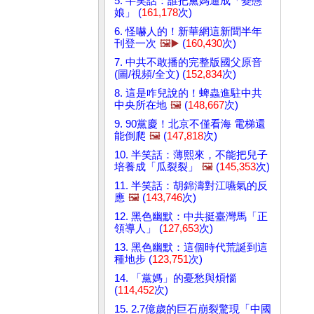
5. 半笑話：誰把黨媽逼成「變態
娘」 (
161,178
次)
6. 怪嚇人的！新華網這新聞半年
刊登一次
🖼️▶️
(
160,430
次)
7. 中共不敢播的完整版國父原音
(圖/視頻/全文) (
152,834
次)
8. 這是咋兒說的！蜱蟲進駐中共
中央所在地
🖼️
(
148,667
次)
9. 90黨慶！北京不僅看海 電梯還
能倒爬
🖼️
(
147,818
次)
10. 半笑話：薄熙來，不能把兒子
培養成「瓜裂裂」
🖼️
(
145,353
次)
11. 半笑話：胡錦濤對江嚥氣的反
應
🖼️
(
143,746
次)
12. 黑色幽默：中共挺臺灣馬「正
領導人」 (
127,653
次)
13. 黑色幽默：這個時代荒誕到這
種地步 (
123,751
次)
14. 「黨媽」的憂愁與煩惱
(
114,452
次)
15. 2.7億歲的巨石崩裂驚現「中國