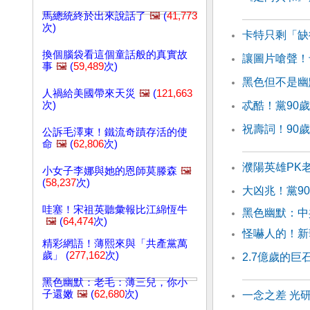
馬總統終於出來說話了
🖼️
(
41,773
次)
卡特只剩「缺
換個腦袋看這個童話般的真實故
讓圖片嗆聲！
事
🖼️
(
59,489
次)
黑色但不是幽
人禍給美國帶來天災
🖼️
(
121,663
次)
忒酷！黨90
祝壽詞！90
公訴毛澤東！鐵流奇蹟存活的使
命
🖼️
(
62,806
次)
濮陽英雄PK
小女子李娜與她的恩師莫滕森
🖼️
(
58,237
次)
大凶兆！黨9
哇塞！宋祖英聽彙報比江綿恆牛
黑色幽默：中
🖼️
(
64,474
次)
怪嚇人的！新
精彩網語！薄熙來與「共產黨萬
歲」 (
277,162
次)
2.7億歲的
黑色幽默：老毛：薄三兒，你小
子還嫩
🖼️
(
62,680
次)
一念之差 光