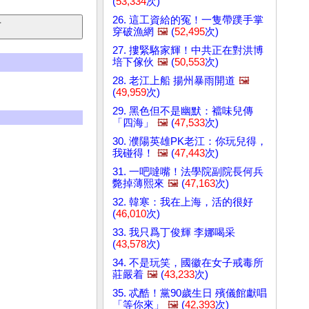
(
53,334
次)
26. 這工資給的冤！一隻帶蹼手掌
穿破漁網
🖼️
(
52,495
次)
27. 摟緊駱家輝！中共正在對洪博
培下傢伙
🖼️
(
50,553
次)
28. 老江上船 揚州暴雨開道
🖼️
(
49,959
次)
29. 黑色但不是幽默：襠味兒傳
「四海」
🖼️
(
47,533
次)
30. 濮陽英雄PK老江：你玩兒得，
我碰得！
🖼️
(
47,443
次)
31. 一吧噠嘴！法學院副院長何兵
斃掉薄熙來
🖼️
(
47,163
次)
32. 韓寒：我在上海，活的很好
(
46,010
次)
33. 我只爲丁俊輝 李娜喝采
(
43,578
次)
34. 不是玩笑，國徽在女子戒毒所
莊嚴着
🖼️
(
43,233
次)
35. 忒酷！黨90歲生日 殯儀館獻唱
「等你來」
🖼️
(
42,393
次)