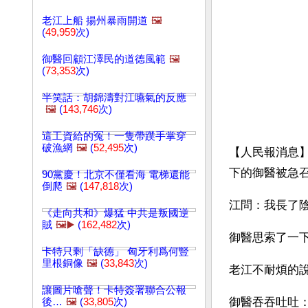
老江上船 揚州暴雨開道
🖼️
(
49,959
次)
御醫回顧江澤民的道德風範
🖼️
(
73,353
次)
半笑話：胡錦濤對江嚥氣的反應
🖼️
(
143,746
次)
這工資給的冤！一隻帶蹼手掌穿
破漁網
🖼️
(
52,495
次)
【人民報消息
下的御醫被急
90黨慶！北京不僅看海 電梯還能
倒爬
🖼️
(
147,818
次)
江問：我長了
《走向共和》爆猛 中共是叛國逆
賊
🖼️▶️
(
162,482
次)
御醫思索了一
卡特只剩「缺德」 匈牙利爲何豎
里根銅像
🖼️
(
33,843
次)
老江不耐煩的
讓圖片嗆聲！卡特簽署聯合公報
御醫吞吞吐吐
後…
🖼️
(
33,805
次)