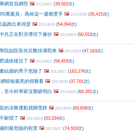
華網首頁網照
🖼️
(
39,562
次)
2011/6/27
000萬黨員」爲啥這一週都燙手
🖼️
(
35,415
次)
2011/6/26
鱟蟲跑出來得瑟
🖼️
(
54,064
次)
2011/6/26
中共正在對洪博培下傢伙
🖼️
(
50,553
次)
2011/6/24
學院副院長何兵斃掉薄熙來
🖼️
(
47,163
次)
2011/6/23
肥成啥樣兒了
🖼️
(
56,459
次)
2011/6/22
畫結婚的男子危險了
🖼️
(
163,276
次)
2011/6/21
華網暗喻黨死的很難看
🖼️
(
37,701
次)
2011/6/20
，至今科學家沒掰哧明白
🖼️
(
60,391
次)
2011/6/20
架的冰舞運動員關雪婷
🖼️
(
69,658
次)
2011/6/19
不耐煩了
🖼️
(
53,334
次)
2011/6/18
繃到最危險的程度
🖼️
(
74,918
次)
2011/6/17