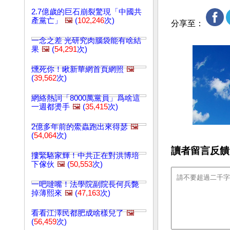
2.7億歲的巨石崩裂驚現「中國共
產黨亡」
🖼️
(
102,246
次)
分享至：
一念之差 光研究肉腦袋能有啥結
果
🖼️
(
54,291
次)
燻死你！瞅新華網首頁網照
🖼️
(
39,562
次)
網絡熱詞「8000萬黨員」爲啥這
一週都燙手
🖼️
(
35,415
次)
2億多年前的鱟蟲跑出來得瑟
🖼️
(
54,064
次)
讀者留言反饋
摟緊駱家輝！中共正在對洪博培
下傢伙
🖼️
(
50,553
次)
一吧噠嘴！法學院副院長何兵斃
掉薄熙來
🖼️
(
47,163
次)
看看江澤民都肥成啥樣兒了
🖼️
(
56,459
次)