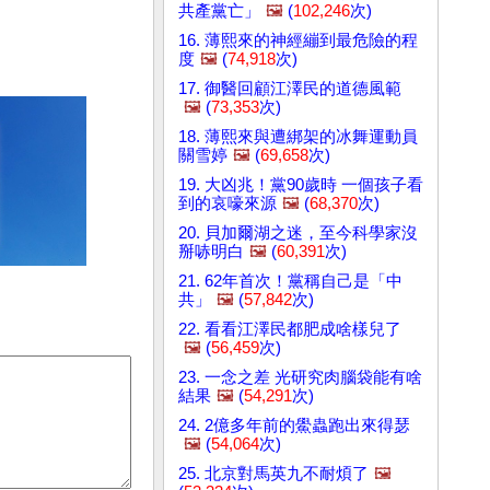
共產黨亡」
🖼️
(
102,246
次)
16. 薄熙來的神經繃到最危險的程
度
🖼️
(
74,918
次)
17. 御醫回顧江澤民的道德風範
🖼️
(
73,353
次)
18. 薄熙來與遭綁架的冰舞運動員
關雪婷
🖼️
(
69,658
次)
19. 大凶兆！黨90歲時 一個孩子看
到的哀嚎來源
🖼️
(
68,370
次)
20. 貝加爾湖之迷，至今科學家沒
掰哧明白
🖼️
(
60,391
次)
21. 62年首次！黨稱自己是「中
共」
🖼️
(
57,842
次)
22. 看看江澤民都肥成啥樣兒了
🖼️
(
56,459
次)
23. 一念之差 光研究肉腦袋能有啥
結果
🖼️
(
54,291
次)
24. 2億多年前的鱟蟲跑出來得瑟
🖼️
(
54,064
次)
25. 北京對馬英九不耐煩了
🖼️