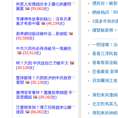
燻死你！瞅新
外星人在俄搞出令人憂心的麥田
圖案
🖼️
(
59,063
次)
網絡熱詞「8
李娜傳奇故事的核心：沒有共產
2億多年前的
黨才有新中國
🖼️
(
46,194
次)
摟緊駱家輝！
新華網頭版頭條咋這…那個呢
🖼️
(
42,558
次)
一吧噠嘴！法
中共六四何必再撓破另一塊癩疤
🖼️
(
33,913
次)
看看江澤民都
發毒誓跟這幅
呵！六四 中共說自己刀槍不入
🖼️
(
34,134
次)
悲傷畫面 新
驚掉眼珠！六四前夕的中共政府
貝加爾湖之迷
要聞
🖼️
(
35,128
次)
臺灣非常事件！蕭萬長寧歸隱 不
薄熙來與遭綁
當賣國賊
🖼️
(
39,160
次)
北京對馬英九
江愛恨有加！薄三兒啃趙本山腳
後跟
🖼️
(
66,002
次)
薄熙來的神經