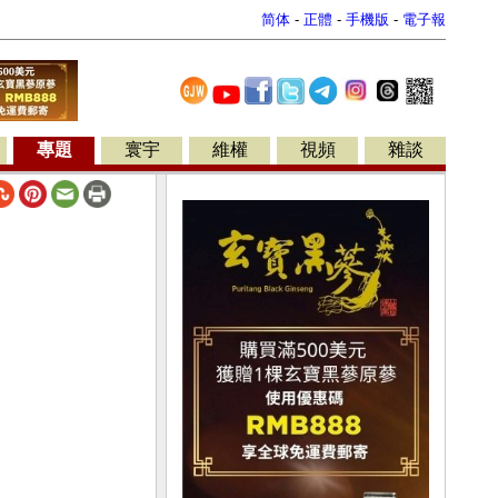
简体
-
正體
-
手機版
-
電子報
專題
寰宇
維權
視頻
雜談