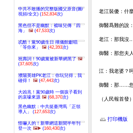
中共不敢播的完整版國父原音(圖/
老江裝傻：什
視頻/全文) (
152,834
次)
御醫爲難的說
黑色但不是幽默：襠味兒傳「四
海」
🖼️
(
47,533
次)
老江：那我沒
忒酷！黨90歲生日 殯儀館獻唱
「等你來」
🖼️
(
42,393
次)
御醫：那您夫
祝壽詞！90歲黨被新華網黑了
🖼️
(
37,605
次)
江：我老婆？
濮陽英雄PK老江：你玩兒得，我
碰得！
🖼️
(
47,443
次)
御醫：那……您
大凶兆！黨90歲時 一個孩子看到
的哀嚎來源
🖼️
(
68,370
次)
（人民報首發
黑色幽默：中共挺臺灣馬「正領
文章網址: http://w
導人」 (
127,653
次)
打印機版
怪嚇人的！新華網這新聞半年刊
登一次
🖼️▶️
(
160,430
次)