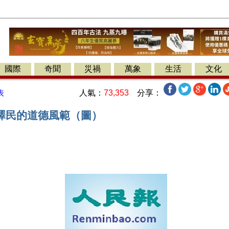
國際
奇聞
災禍
萬象
生活
文化
人氣：
73,353
分享：
表
澤民的道德風範（圖）