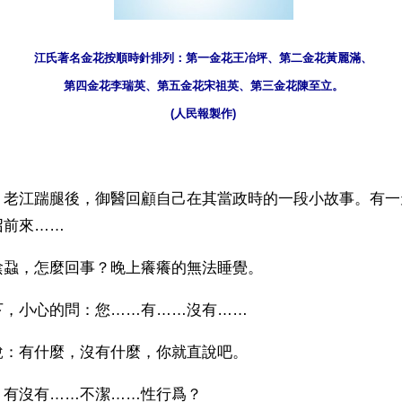
江氏著名金花按順時針排列：第一金花王冶坪、第二金花黃麗滿、
第四金花李瑞英、第五金花宋祖英、第三金花陳至立。
(人民報製作)
】老江踹腿後，御醫回顧自己在其當政時的一段小故事。有一
召前來……
陰蝨，怎麼回事？晚上癢癢的無法睡覺。 
下，小心的問：您……有……沒有……
說：有什麼，沒有什麼，你就直說吧。
：有沒有……不潔……性行爲？