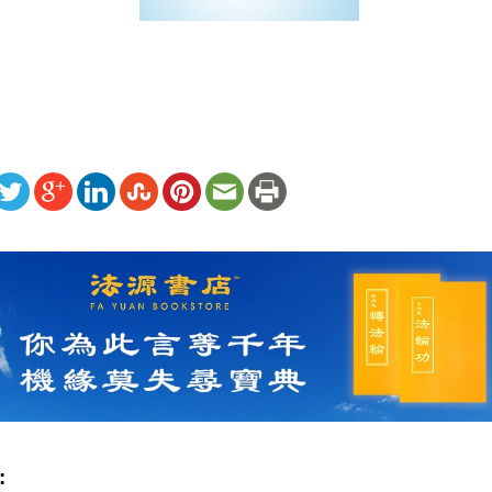
ww.renminbao.com/rmb/articles/2009/2/11/49770.html
: