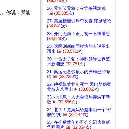
(
36,219
次)
26. 元宵节异象：火烧殃视鸡鸡
哀。你说，我能
🖼️
(
35,635
次)
27. 高层糟糠训斥李长春 郎昆够呛
(
34,841
次)
28. 开门无雨！正月初一不祥消息
(
34,629
次)
29. 这两则新闻同样惊的人说不出
话来
🖼️
(
33,971
次)
30. 一位太子党：神韵领导世界艺
术新潮流 (
33,751
次)
31. 奥运纪念钞预示的灾难已经降
临
🖼️
(
33,236
次)
32. 殃视陈虻壮年死亡 因自焚伪案
骨灰入八宝山
▶️
(
33,086
次)
33. 小消息：人大会议热捧洪宇新
歌
▶️
(
32,656
次)
34. 北？！党妈妈给赵本山一个“舒
服的”笑
🖼️
(
32,144
次)
35. 在今后数年您不会忘记这张新
华网图片
🖼️
(
32,034
次)