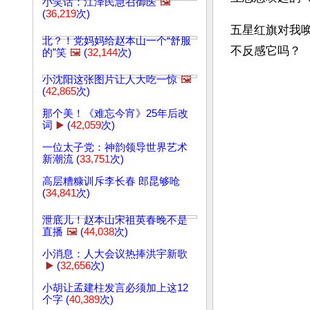
小笑话：江泽民急召御医
🖼️
(
36,219
次)
五星红旗对我唤
北？！党妈妈给赵本山一个“舒服
不反感它吗？
的”笑
🖼️
(
32,144
次)
小沈阳这张图片让人大吃一惊
🖼️
(
42,865
次)
那个美！《难忘今宵》25年后改
词
▶️
(
42,059
次)
一位太子党：神韵领导世界艺术
新潮流 (
33,751
次)
高层糟糠训斥李长春 郎昆够呛
(
34,841
次)
泄底儿！赵本山宋祖英春晚不是
直播
🖼️
(
44,038
次)
小消息：人大会议热捧洪宇新歌
▶️
(
32,656
次)
小胡让孟建柱发言必须加上这12
个字 (
40,389
次)