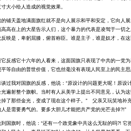
尺寸大小给人造成的视觉效果。
旗的铺天盖地满面旗红就不是向人展示和平和安定，它向人展
颗高高在上的大星告示人们，这个暴力的代表是凌驾于一切之
觉反映是，卑躬屈膝，俯首称臣。谁是主子，谁是奴才，在这
。
磨它反感它十六年的人看来，这面国旗只表现了中共的一党为
现平等自由的普世价值，它也丝毫没有表现人民至上的民主思
亲谈过我对国旗的反感，他说：“原设计的问题更大呢！原设
金光遍射整个旗帜。当时有人从美学上提出不同意见，认为这
去掉了那些金光，变成了现在这个样子。”　父亲又玩笑地补充
人是需要勇气的。要多大胆儿才能把共产党的光芒去掉?!”
到国旗时，他说：“还有一个政党象中共这么无耻的吗?! 它