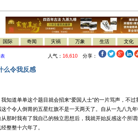
国际
奇闻
灾祸
万象
生活
文化
人气：
16,610
分享：
发表
什么令我反感
】我知道单单这个题目就会招来“爱国人士”的一片骂声，不过
感这个令人倒胃的五星红旗不是一天两天了。自从一九八九年
自从那时我有了我自己的独立思想后，我就开始反感这个所谓
已经整整十六年了。