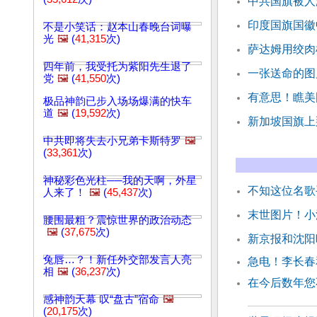
中共国旗被人
印度国旗国徽
不是小笑话：赵本山春晚台词曝
光
🖼️
(
41,315
次)
萨达姆用绞肉
四年前，我受托为紫阳先生退了
一张送命的图
党
🖼️
(
41,550
次)
有意思！瞧美
极品神韵已步入场场爆满的快车
道
🖼️
(
19,592
次)
新加坡国旗上
中共即将失去小兄弟卡斯特罗
🖼️
(
33,361
次)
神秘彩色光柱──我的天啊，外星
不知这位名歌
人来了！
🖼️
(
45,437
次)
末世图片！小
腰围最粗？震惊世界的政治动态
🖼️
(
37,675
次)
新京报和沈阳
兔唇…？！新任外交部发言人亮
急电！李长春
相
🖼️
(
36,237
次)
在今后数年您
感神韵天幕 叹“盘古”宿命
🖼️
(
20,175
次)