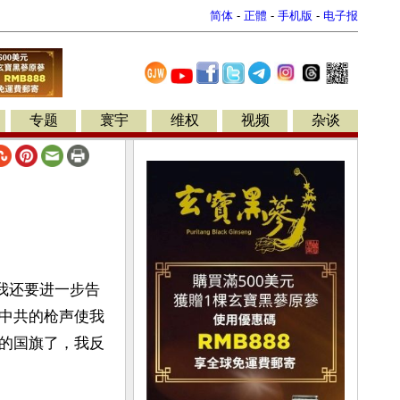
简体
-
正體
-
手机版
-
电子报
专题
寰宇
维权
视频
杂谈
我还要进一步告
中共的枪声使我
的国旗了，我反