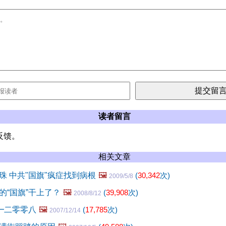
读者留言
反馈。
相关文章
珠 中共"国旗"疯症找到病根
🖼️
(
30,342
次)
2009/5/8
的“国旗”干上了？
🖼️
(
39,908
次)
2008/8/12
”━二零零八
🖼️
(
17,785
次)
2007/12/14