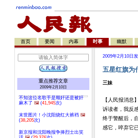
首页
要闻
内幕
时事
幽默
2009年2月10日
五星红旗为
重点推荐文章
三妹
2009年2月10日
不知这位名歌手是顺奸还是被奸
【人民报消息
麻木了
🖼️
(
41,945
次)
诉读者，我反
末世图片！小沈阳烧红大裤裆
🖼️
终于警醒后，
(
38,205
次)
感它，啐弃它
新京报和沈阳晚报争捧烈士出笑
话
🖼️
(
29,376
次)