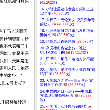
星红旗如何真实
(
41,202
次)
16. 小胡让孟建柱发言必须加上这
12个字 (
40,389
次)
17. 太棒了！无论男女 变美变年青
的处方
🖼️
(
40,080
次)
18. 心理学家研究江宋后发现的夫
表你了吗？这面国
妻特点
🖼️
(
38,610
次)
要仔细想想，仔
19. 昨晚老江送医急救 (
38,075
次)
也不代表咱们中
20. 高调播出丧党之兆！谁让
CCTV这么干的
🖼️
(
37,219
次)
国国旗，她是不是
21. 江泽民：顶住！这地方决不能
我们，美国是怎
失守 (
37,102
次)
家和人民，她还
22. 小笑话：老江亲去大裤衩与“鸡
鸡”团圆 (
36,609
次)
的象征。”　 
23. 人体飘浮之谜──白日飞升 震
人意见簿上写下
惊科学工作者
🖼️
(
36,577
次)
24. 中共的末日不远了──中国北
方出现大量条幅标语
🖼️
(
36,238
次)
的人才能有这种独
25. 小笑话：江泽民急召御医
🖼️