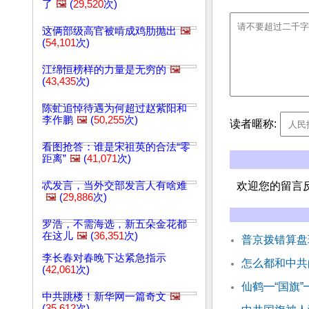
了
🖼️
(
29,520
次)
这俩部级高官被啃成鸡肋抛出
🖼️
(
54,101
次)
江绵恒榜样的力量是无穷的
🖼️
(
43,435
次)
陈虻追悼待遇为何超过赵紫阳和
李作鹏
🖼️
(
50,255
次)
读者暱称:
看图抢答：谁是宋祖英的合法“零
距离”
🖼️
(
41,071
次)
忒发言，当外交部发言人有啥难
欢迎您的留言
🖼️
(
29,886
次)
罗浩，不需海选，新五朵金花都
在这儿
🖼️
(
36,351
次)
普京拨错算盘
李长春对春晚下达紧急指示
怎么都和中共
(
42,061
次)
仙鹤━“国旗
中共跳楼！新华网一篇奇文
🖼️
(
35,612
次)