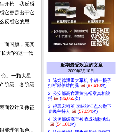
生开枪。我反感
感它更是出于它
么反感它的思
一面国旗，充其
长大”的这一代
近期最受欢迎的文章
2009年2月10日
革命。一颗大星
1. 陈炳德泄重大军机 小胡一棍子
产阶级。各阶级
打断郭伯雄的腿
🖼️
(
87,610
次)
2. 公安部高官泄黄光裕案真相被
捕
🖼️
(
86,059
次)
3. 得罪宋祖英 李咏被江点名撤下
表面设计又像征
春晚主持人
🖼️
(
57,094
次)
4. 这俩部级高官被啃成鸡肋抛出
🖼️
(
54,101
次)
很能理解颜色，