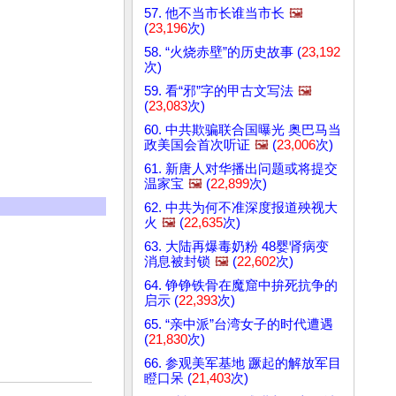
57. 他不当市长谁当市长
🖼️
(
23,196
次)
58. “火烧赤壁”的历史故事 (
23,192
次)
59. 看“邪”字的甲古文写法
🖼️
(
23,083
次)
60. 中共欺骗联合国曝光 奥巴马当
政美国会首次听证
🖼️
(
23,006
次)
61. 新唐人对华播出问题或将提交
温家宝
🖼️
(
22,899
次)
62. 中共为何不准深度报道殃视大
火
🖼️
(
22,635
次)
63. 大陆再爆毒奶粉 48婴肾病变
消息被封锁
🖼️
(
22,602
次)
64. 铮铮铁骨在魔窟中拚死抗争的
启示 (
22,393
次)
65. “亲中派”台湾女子的时代遭遇
(
21,830
次)
66. 参观美军基地 蹶起的解放军目
瞪口呆 (
21,403
次)