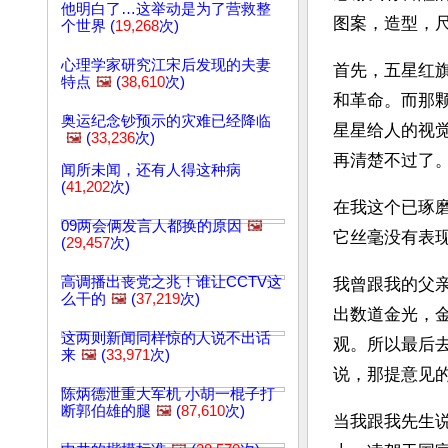
他明白了…这举动是为了营救整
图案，造型，
个世界 (
19,268
次)
心理学家研究江宋后发现的夫妻
首先，五星红
特点
🖼️
(
38,610
次)
和革命。而那
奥运纪念钞预示的灾难已经降临
星星给人的视
🖼️
(
33,236
次)
再清楚不过了
闻所未闻，还有人得这种病
(
41,202
次)
在我这个已琢
09两会俩发言人都换的原因
🖼️
它丝毫没有表
(
29,457
次)
高调播出丧党之兆！谁让CCTV这
我曾跟我的父
么干的
🖼️
(
37,219
次)
出数道金光，
这两则新闻同样惊的人说不出话
观。所以最后
来
🖼️
(
33,971
次)
说，那提意见的
陈炳德泄重大军机 小胡一棍子打
断郭伯雄的腿
🖼️
(
87,610
次)
当我跟我先生说