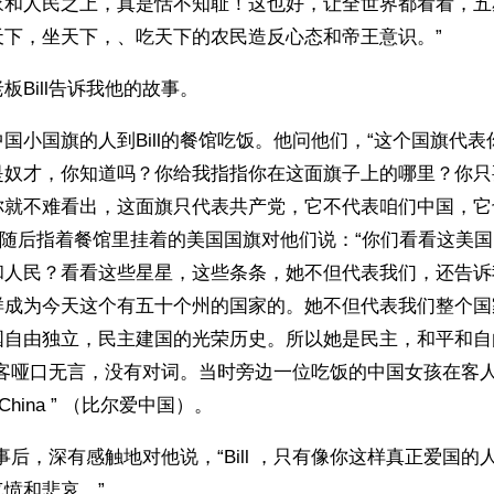
家和人民之上，真是恬不知耻！这也好，让全世界都看看，五
天下，坐天下，、吃天下的农民造反心态和帝王意识。”
板Bill告诉我他的故事。
国小国旗的人到Bill的餐馆吃饭。他问他们，“这个国旗代
是奴才，你知道吗？你给我指指你在这面旗子上的哪里？你只
你就不难看出，这面旗只代表共产党，它不代表咱们中国，它
ill随后指着餐馆里挂着的美国国旗对他们说：“你们看看这美
和人民？看看这些星星，这些条条，她不但代表我们，还告诉
样成为今天这个有五十个州的国家的。她不但代表我们整个国
自由独立，民主建国的光荣历史。所以她是民主，和平和自由
些顾客哑口无言，没有对词。当时旁边一位吃饭的中国女孩在客
es China ” （比尔爱中国）。
的故事后，深有感触地对他说，“Bill ，只有像你这样真正爱国
愤和悲哀。”