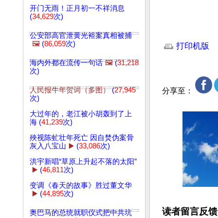
开门无雨！正月初一不祥消息
(
34,629
次)
文章网址: http://w
公安部高官泄黄光裕案真相被捕
🖼️
(
86,059
次)
打印机版
海内外都在流传一句话
🖼️
(
31,218
次)
人民报牛年贺词（多图）
(
27,945
分享至：
次)
大过年的，老江被小胡轰到了上
海 (
41,239
次)
殃视陈虻壮年死亡 因自焚伪案骨
灰入八宝山
▶️
(
33,086
次)
洪宇新唱“草原上升起不落的太阳”
▶️
(
46,811
次)
变调《春天的故事》胜过董文华
▶️
(
44,895
次)
读者留言反馈
奥巴马的总统就职仪式把中共坑