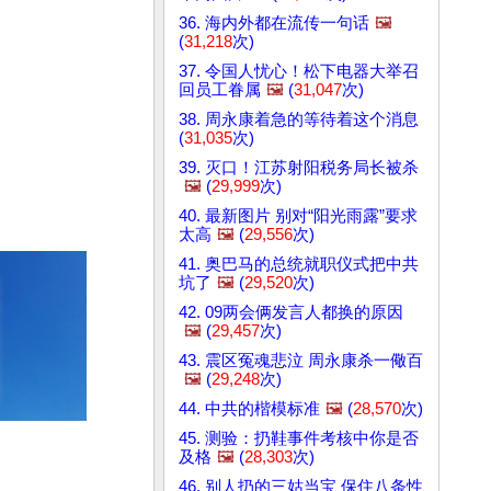
36. 海内外都在流传一句话
🖼️
(
31,218
次)
37. 令国人忧心！松下电器大举召
回员工眷属
🖼️
(
31,047
次)
38. 周永康着急的等待着这个消息
(
31,035
次)
39. 灭口！江苏射阳税务局长被杀
🖼️
(
29,999
次)
40. 最新图片 别对“阳光雨露”要求
太高
🖼️
(
29,556
次)
41. 奥巴马的总统就职仪式把中共
坑了
🖼️
(
29,520
次)
42. 09两会俩发言人都换的原因
🖼️
(
29,457
次)
43. 震区冤魂悲泣 周永康杀一儆百
🖼️
(
29,248
次)
44. 中共的楷模标准
🖼️
(
28,570
次)
45. 测验：扔鞋事件考核中你是否
及格
🖼️
(
28,303
次)
46. 别人扔的三姑当宝 保住八条性