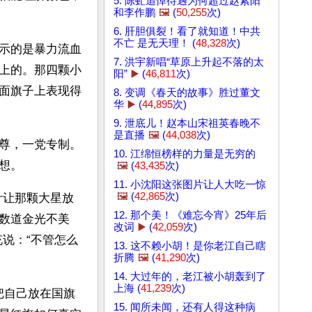
5. 陈虻追悼待遇为何超过赵紫阳
和李作鹏
🖼️
(
50,255
次)
6. 肝胆俱裂！看了就知道！中共
不亡 是无天理！ (
48,328
次)
示的是暴力流血
7. 洪宇新唱“草原上升起不落的太
上的。那四颗小
阳”
▶️
(
46,811
次)
面旗子上表现得
8. 变调《春天的故事》胜过董文
华
▶️
(
44,895
次)
9. 泄底儿！赵本山宋祖英春晚不
是直播
🖼️
(
44,038
次)
尊，一党专制。
10. 江绵恒榜样的力量是无穷的
想。
🖼️
(
43,435
次)
11. 小沈阳这张图片让人大吃一惊
🖼️
(
42,865
次)
计让那颗大星放
12. 那个美！《难忘今宵》25年后
数道金光不美
改词
▶️
(
42,059
次)
说：“不管怎么
13. 这不赖小胡！是你老江自己瞎
折腾
🖼️
(
41,290
次)
14. 大过年的，老江被小胡轰到了
上海 (
41,239
次)
把自己放在国旗
15. 闻所未闻，还有人得这种病