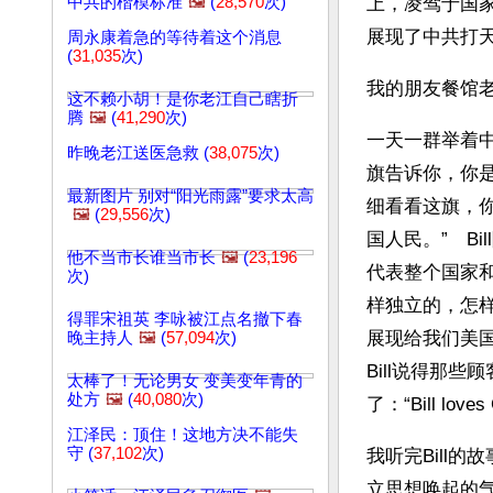
中共的楷模标准
🖼️
(
28,570
次)
上，凌驾于国
展现了中共打
周永康着急的等待着这个消息
(
31,035
次)
我的朋友餐馆老
这不赖小胡！是你老江自己瞎折
腾
🖼️
(
41,290
次)
一天一群举着中
昨晚老江送医急救 (
38,075
次)
旗告诉你，你
最新图片 别对“阳光雨露”要求太高
细看看这旗，
🖼️
(
29,556
次)
国人民。”　B
他不当市长谁当市长
🖼️
(
23,196
代表整个国家
次)
样独立的，怎
得罪宋祖英 李咏被江点名撤下春
展现给我们美国
晚主持人
🖼️
(
57,094
次)
Bill说得那
太棒了！无论男女 变美变年青的
处方
🖼️
(
40,080
次)
了：“Bill lov
江泽民：顶住！这地方决不能失
守 (
37,102
次)
我听完Bill
立思想唤起的气