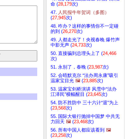
命 (
28,179
次)
47.
人民报牛年贺词（多图）
(
27,945
次)
48. 咋办？这样的事情你不一定碰
的到 (
26,270
次)
49. 人都走光了！央视春晚 爆竹声
中影无声 (
24,733
次)
50. 直接骗到总理头上了 (
24,466
次)
51. 永别了，春晚 (
23,987
次)
52. 会晤默克尔 “法办周永康”吸引
温家宝目光
🖼️
(
23,885
次)
53. 温家宝剑桥演讲 风雪中“法办
江泽民”横幅醒目 (
23,645
次)
54. 防不胜防中 三十六计“退”为上
(
23,568
次)
55. 国际大银行抛掉中国梦 中共无
力回天
🖼️
(
23,468
次)
56. 所有中国人都应该看到
🖼️
(
23,258
次)