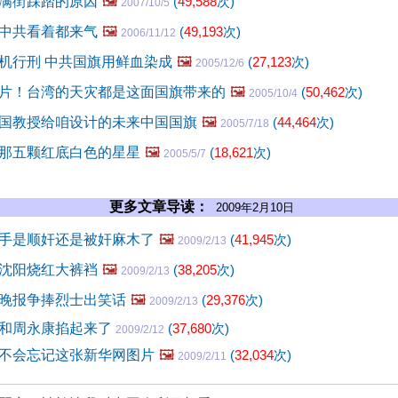
满街踩踏的原因
🖼️
(
49,588
次)
2007/10/5
中共看着都来气
🖼️
(
49,193
次)
2006/11/12
机行刑 中共国旗用鲜血染成
🖼️
(
27,123
次)
2005/12/6
片！台湾的天灾都是这面国旗带来的
🖼️
(
50,462
次)
2005/10/4
国教授给咱设计的未来中国国旗
🖼️
(
44,464
次)
2005/7/18
那五颗红底白色的星星
🖼️
(
18,621
次)
2005/5/7
更多文章导读：
2009年2月10日
手是顺奸还是被奸麻木了
🖼️
(
41,945
次)
2009/2/13
沈阳烧红大裤裆
🖼️
(
38,205
次)
2009/2/13
晚报争捧烈士出笑话
🖼️
(
29,376
次)
2009/2/13
和周永康掐起来了
(
37,680
次)
2009/2/12
不会忘记这张新华网图片
🖼️
(
32,034
次)
2009/2/11