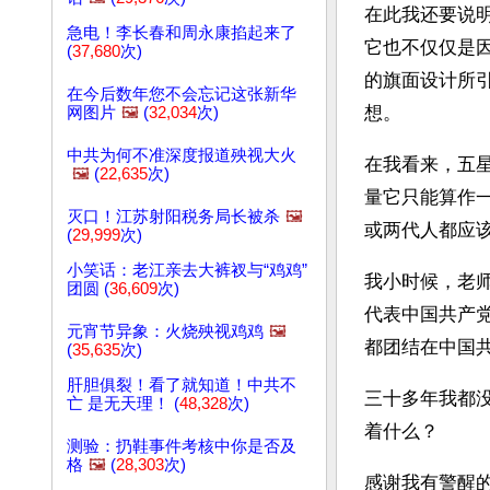
在此我还要说
急电！李长春和周永康掐起来了
它也不仅仅是
(
37,680
次)
的旗面设计所
在今后数年您不会忘记这张新华
想。
网图片
🖼️
(
32,034
次)
中共为何不准深度报道殃视大火
在我看来，五
🖼️
(
22,635
次)
量它只能算作
灭口！江苏射阳税务局长被杀
🖼️
或两代人都应
(
29,999
次)
小笑话：老江亲去大裤衩与“鸡鸡”
我小时候，老
团圆 (
36,609
次)
代表中国共产
元宵节异象：火烧殃视鸡鸡
🖼️
都团结在中国
(
35,635
次)
肝胆俱裂！看了就知道！中共不
三十多年我都
亡 是无天理！ (
48,328
次)
着什么？
测验：扔鞋事件考核中你是否及
格
🖼️
(
28,303
次)
感谢我有警醒