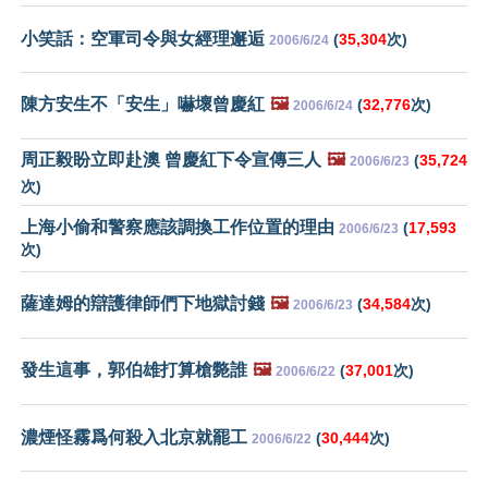
小笑話：空軍司令與女經理邂逅
(
35,304
次)
2006/6/24
陳方安生不「安生」嚇壞曾慶紅
🖼️
(
32,776
次)
2006/6/24
周正毅盼立即赴澳 曾慶紅下令宣傳三人
🖼️
(
35,724
2006/6/23
次)
上海小偷和警察應該調換工作位置的理由
(
17,593
2006/6/23
次)
薩達姆的辯護律師們下地獄討錢
🖼️
(
34,584
次)
2006/6/23
發生這事，郭伯雄打算槍斃誰
🖼️
(
37,001
次)
2006/6/22
濃煙怪霧爲何殺入北京就罷工
(
30,444
次)
2006/6/22