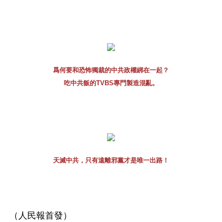
爲何要和恐怖獨裁的中共政權綁在一起？
吃中共飯的TVBS專門製造混亂。
天滅中共，只有遠離邪黨才是唯一出路！
（人民報首發）