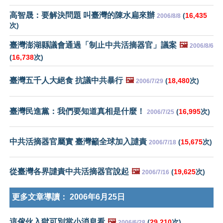
高智晟：要解決問題 叫臺灣的陳水扁來辦
(
16,435
2006/8/8
次)
臺灣澎湖縣議會通過「制止中共活摘器官」議案
🖼️
2006/8/6
(
16,738
次)
臺灣五千人大絕食 抗議中共暴行
🖼️
(
18,480
次)
2006/7/29
臺灣民進黨：我們要知道真相是什麼！
(
16,995
次)
2006/7/25
中共活摘器官屬實 臺灣籲全球加入譴責
(
15,675
次)
2006/7/18
從臺灣各界譴責中共活摘器官說起
🖼️
(
19,625
次)
2006/7/16
更多文章導讀：
2006年6月25日
這傢伙入獄可別當小消息看
🖼️
(
29,210
次)
2006/6/28