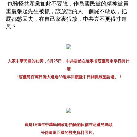
 也難怪共產黨如此不要臉，作爲國民黨的精神黨員
重慶張起先生被抓，該放話的人一個屁不敢放，把
屁都憋回去，在自己家裏狠放，中共豈不更得寸進
尺？
人家中華民國的功勞，6月25日，中共居然在遼寧省葫蘆島市舉行搞什
麼
「葫蘆島百萬日僑大遣返69週年回顧暨中日關係展望論壇」！
這是1946年中華民國政府拍攝的日僑在葫蘆島碼頭
等待遣返回國的歷史資料照片。