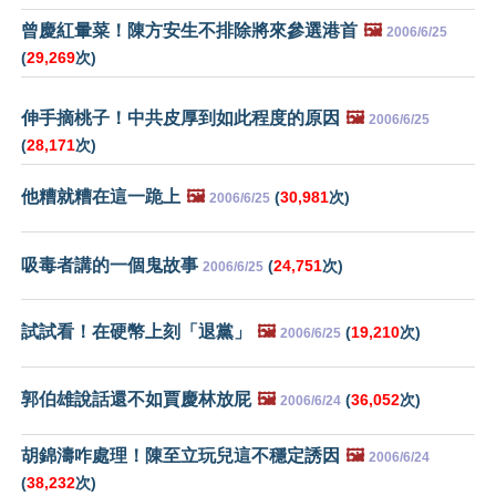
曾慶紅暈菜！陳方安生不排除將來參選港首
🖼️
2006/6/25
(
29,269
次)
伸手摘桃子！中共皮厚到如此程度的原因
🖼️
2006/6/25
(
28,171
次)
他糟就糟在這一跪上
🖼️
(
30,981
次)
2006/6/25
吸毒者講的一個鬼故事
(
24,751
次)
2006/6/25
試試看！在硬幣上刻「退黨」
🖼️
(
19,210
次)
2006/6/25
郭伯雄說話還不如賈慶林放屁
🖼️
(
36,052
次)
2006/6/24
胡錦濤咋處理！陳至立玩兒這不穩定誘因
🖼️
2006/6/24
(
38,232
次)