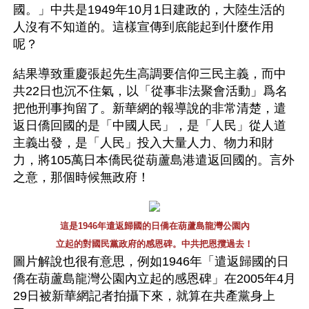
國。」中共是1949年10月1日建政的，大陸生活的
人沒有不知道的。這樣宣傳到底能起到什麼作用
呢？
結果導致重慶張起先生高調要信仰三民主義，而中
共22日也沉不住氣，以「從事非法聚會活動」爲名
把他刑事拘留了。新華網的報導說的非常清楚，遣
返日僑回國的是「中國人民」，是「人民」從人道
主義出發，是「人民」投入大量人力、物力和財
力，將105萬日本僑民從葫蘆島港遣返回國的。言外
之意，那個時候無政府！
這是1946年遣返歸國的日僑在葫蘆島龍灣公園內
立起的對國民黨政府的感恩碑。中共把恩攬過去！
圖片解說也很有意思，例如1946年「遣返歸國的日
僑在葫蘆島龍灣公園內立起的感恩碑」在2005年4月
29日被新華網記者拍攝下來，就算在共產黨身上