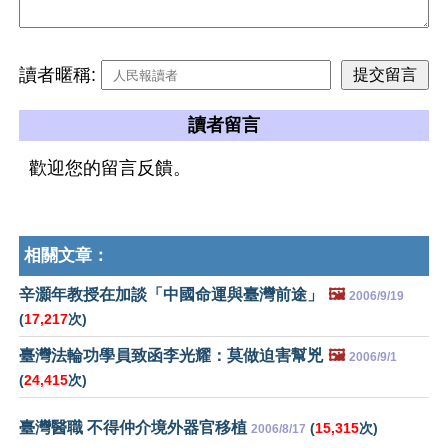
讀者暱稱:
讀者留言
歡迎您的留言反饋。
相關文章：
辛灝年教授在加談「中國命運與臺灣前途」
🖼️
2006/9/19
(
17,217
次)
臺灣法輪功學員致函李光耀：莫做迫害幫兇
🖼️
2006/9/1
(
24,415
次)
臺灣醫職 不得仲介境外器官移植
(
15,315
次)
2006/8/17