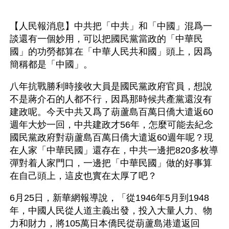
【人民報消息】中共把「中共」和「中國」混爲一
談還有一個妙用，可以把國民黨當政的「中華民
國」的功勞都算在「中華人民共和國」頭上，因爲
簡稱都是「中國」。
八年抗戰勝利時接收大員是國民黨政府官員，想說
不是蔣介石的人都不行，因爲那時候共產黨還沒有
建政呢。今天中共又爲了葫蘆島百萬日僑大遣返60
週年大炒一回，中共建政才56年，怎麼可能去紀念
國民黨政府對葫蘆島百萬日僑大遣返60週年呢？現
在人家「中華民國」還存在，中共一邊把820多枚導
彈對着人家門口，一邊把「中華民國」做的好事算
在自己頭上，這皮也實在太厚了吧？
6月25日，新華網報導說，「從1946年5月到1948
年，中國人民從人道主義出發，投入大量人力、物
力和財力，將105萬日本僑民從葫蘆島港遣返回