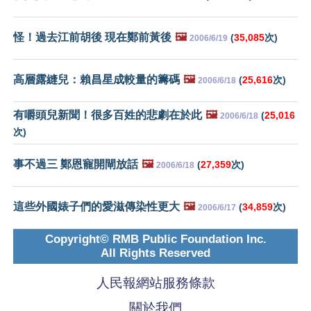
怪！過去江前胡後 現在鄭前黃後
🖼️
(
35,085
次)
2006/6/19
高層露縫兒：賴昌星成較量的籌碼
🖼️
(
25,616
次)
2006/6/18
有嚼頭兒新聞！很多百姓的悲劇在於此
🖼️
(
25,016
2006/6/18
次)
事不過三 鄭恩寵開閘放話
🖼️
(
27,359
次)
2006/6/18
這些外國婊子們的愛滋傳染性更大
🖼️
(
34,859
次)
2006/6/17
Copyright© RMB Public Foundation Inc.
All Rights Reserved
人民報網站服務條款
關於我們