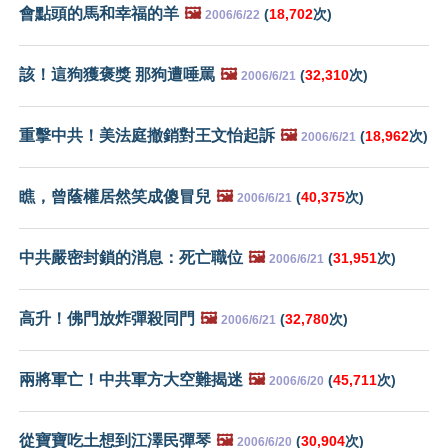
會點頭的馬和幸福的羊
🖼️
(
18,702
次)
2006/6/22
該！這狗獲褒獎 那狗遭唾罵
🖼️
(
32,310
次)
2006/6/21
重擊中共！美法庭撤銷對王文怡起訴
🖼️
(
18,962
次)
2006/6/21
瞧，曾蔭權居然笑成傻冒兒
🖼️
(
40,375
次)
2006/6/21
中共嚴密封鎖的消息：死亡職位
🖼️
(
31,951
次)
2006/6/21
高升！佛門放炸彈殺同門
🖼️
(
32,780
次)
2006/6/21
兩將軍亡！中共軍方大空難揭迷
🖼️
(
45,711
次)
2006/6/20
從寶寶吃土想到江澤民彈琴
🖼️
(
30,904
次)
2006/6/20