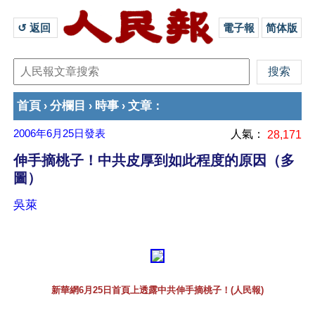
↺ 返回 
電子報
简体版
首頁
分欄目
時事
文章
›
›
›
：
2006年6月25日
發表
人氣：
28,171
伸手摘桃子！中共皮厚到如此程度的原因（多
圖）
吳萊
新華網6月25日首頁上透露中共伸手摘桃子！(人民報)