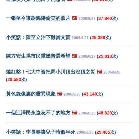
一張至今讓胡錦濤偷笑的照片
🖼️
(
37,840
次)
2006/6/27
小笑話：陳至立治下難當文盲
(
25,389
次)
2006/6/27
陳方安生爲市民重燃普選希望
🖼️
(
25,813
次)
2006/6/27
燒紅盤！七大中資把周小川頂出沒頂之災
🖼️
2006/6/26
(
29,583
次)
黃色錄像裏的靈異現象
🖼️
(
43,140
次)
2006/6/26
一個江澤民永遠忘不了的地方
🖼️
(
48,829
次)
2006/6/25
小笑話：李長春讓兒子噎個半死
(
29,485
次)
2006/6/25