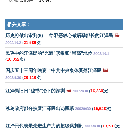
相关文章：
历史将做出审判(9)──给邪恶轴心做后勤部长的江泽民
🖼️
(
21,589
次)
2002/10/2
民谣中的江泽民的“光辉”形象和“崇高”地位
2002/10/1
(
16,952
次)
国庆五十三周年晚宴上中共中央集体奚落江泽民
🖼️
(
20,110
次)
2002/9/30
江泽民旧日“秘书”治下的深圳
🖼️
(
16,360
次)
2002/9/30
冰岛政府部分披露江泽民出访黑幕
(
15,628
次)
2002/9/30
江泽民代表最先进生产力的超级讽刺剧
(
13,591
次)
2002/9/30