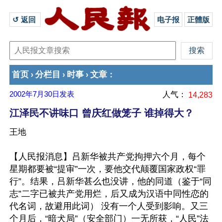
↺ 返回 
电子报
正體版
首页
分栏目
时事
文章
›
›
›
：
2002年7月30日
发表
人气：
14,283
江泽民不讲味口 曾庆红做笼子 谁掉得大？
王地
【人民报消息】吕新华被共产党拘押六个月，每个
星期都要被“提审”一次，要他交代颠覆国家政权“罪
行”。结果，吕新华甚么也没讲，他的同道（鉴于“同
志”二字已被共产党用烂，后又成为汉语中同性恋的
代名词，故避用此词） 没有一个人受到影响。又三
个月后，“暗犬局”（安全部门）一无所获，“人民”法