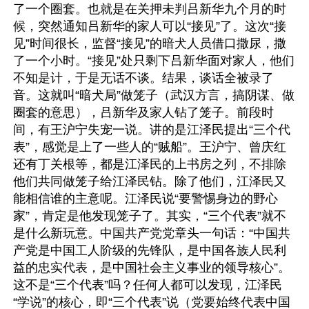
了一个圈套。也就是在关押未判吕新华九个月的时
候，突然通知吕新华的家人可以“接见”了。这次“接
见”时间很长，监督“接见”的暗犬人员借口撒尿，撒
了一个小时。“接见”处只剩下吕新华面对家人，他们
不知是计，于是无话不谈。结果，谈话全被录了
音。这就叫“暗犬局”做笼子（武汉方言，搞阴谋、做
圈套的意思），吕新华及家人钻了笼子。前段时
间，有王沪宁失宠一说。讲的是江泽民提出“三个代
表”，感觉是上了一些人的“贼船”。王沪宁、曾庆红
还有丁关根等，都是江泽民的上书房之列，不排除
他们共同做笼子给江泽民钻。除了他们，江泽民又
能相信谁的主意呢。江泽民说“要警惕身边的野心
家”，肯定是他发现笼子了。其实，“三个代表”就不
是什么新玩意。中国共产党党章头一句话：“中国共
产党是中国工人阶级的先锋队，是中国各族人民利
益的忠实代表，是中国社会主义事业的领导核心”。
这不是“三个代表”吗？任何人都可以发现，江泽民
“学说”的核心，即“三个代表”说（党要始终代表中国