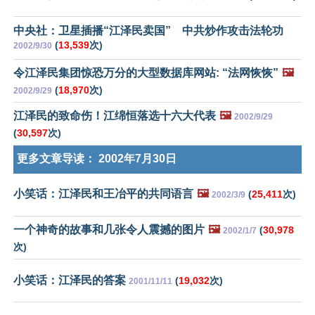
中央社：卫星插播“江泽民卖国” 中共炒作攻击法轮功
(
13,539
次)
2002/9/30
令江泽民集团惊恐万分的大型数据库网站: “法网恢恢”
🖼️
(
18,970
次)
2002/9/29
江泽民的致命伤！江绵恒落选十六大代表
🖼️
2002/9/29
(
30,597
次)
更多文章导读：
2002年7月30日
小笑话：江泽民和王冶平的共同语言
🖼️
(
25,411
次)
2002/3/9
一个神奇的故事和几张令人震撼的图片
🖼️
(
30,978
2002/1/7
次)
小笑话：江泽民的答案
(
19,032
次)
2001/11/11