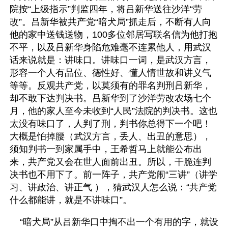
院按“上级指示”判监四年，将吕新华送往沙洋“劳
改”。吕新华被共产党“暗犬局”抓走后，不断有人向
他的家中送钱送物，100多位邻居写联名信为他打抱
不平，以及吕新华身陷危难毫不连累他人，用武汉
话来说就是：讲味口。讲味口一词，是武汉方言，
形容一个人有品位、德性好、懂人情世故和讲义气
等等。反观共产党，以莫须有的罪名判刑吕新华，
却不敢下达判决书。吕新华到了沙洋劳改农场七个
月，他的家人至今未收到“人民”法院的判决书。这也
太没有味口了，人判了刑，判书你总得下一个吧！
大概是怕掉腰（武汉方言，丢人、出丑的意思），
须知判书一到家属手中，王希哲马上就能公布出
来，共产党又会在世人面前出丑。所以，干脆连判
决书也不用下了。前一阵子，共产党闹“三讲”（讲学
习、讲政治、讲正气 ），猜武汉人怎么说：“共产党
什么都能讲，就是不讲味口”。 
    “暗犬局”从吕新华口中掏不出一个有用的字，就设