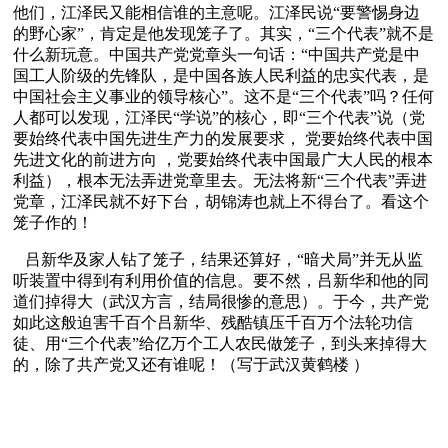
他们，江泽民又能相信谁的主意呢。江泽民说“要警惕身边
的野心家”，肯定是他发现笼子了。其实，“三个代表”就不是
什么新玩意。中国共产党党章头一句话：“中国共产党是中
国工人阶级的先锋队，是中国各族人民利益的忠实代表，是
中国社会主义事业的领导核心”。这不是“三个代表”吗？任何
人都可以发现，江泽民“学说”的核心，即“三个代表”说（党
要始终代表中国先进生产力的发展要求， 党要始终代表中国
先进文化的前进方向 ，党要始终代表中国最广大人民的根本
利益），根本无法弄进党章里去。无法将新“三个代表”弄进
党章，江泽民就不好下台，胡锦涛也就上不得台了。看这个
笼子作的！ 
   吕新华及家人钻了笼子，结果还算好，“暗犬局”并无从监
听装置中得到有利用价值的信息。要不然，吕新华和他的同
道们掉得大（武汉方言，结局很惨的意思）。于今，共产党
如此这般迫害千百个吕新华、残酷镇压千百万个法轮功信
徒、用“三个代表”给亿万个工人农民做笼子，到头来掉得大
的，除了共产党又还有谁呢！（写于武汉黄鹤楼 ）