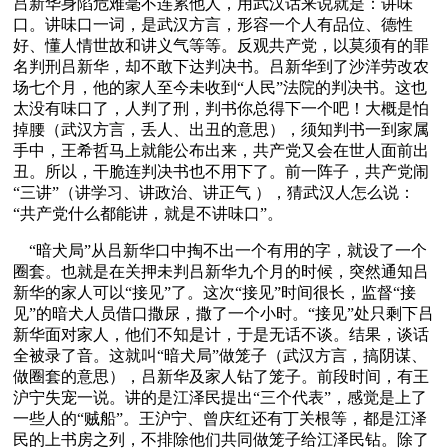
吕新华身陷危难毫不连累他人，用武汉话来说就是：讲味
口。讲味口一词，是武汉方言，形容一个人有品位、德性
好、懂人情世故和讲义气等等。反观共产党，以莫须有的罪
名判刑吕新华，却不敢下达判决书。吕新华到了沙洋劳改农
场七个月，他的家人至今未收到“人民”法院的判决书。这也
太没有味口了，人判了刑，判书你总得下一个吧！大概是怕
掉腰（武汉方言，丢人、出丑的意思），须知判书一到家属
手中，王希哲马上就能公布出来，共产党又会在世人面前出
丑。所以，干脆连判决书也不用下了。前一阵子，共产党闹
“三讲”（讲学习、讲政治、讲正气 ），猜武汉人怎么说：
“共产党什么都能讲，就是不讲味口”。 
    “暗犬局”从吕新华口中掏不出一个有用的字，就设了一个
圈套。也就是在关押未判吕新华九个月的时候，突然通知吕
新华的家人可以“接见”了。这次“接见”时间很长，监督“接
见”的暗犬人员借口撒尿，撒了一个小时。“接见”处只剩下吕
新华面对家人，他们不知是计，于是无话不谈。结果，谈话
全被录了音。这就叫“暗犬局”做笼子（武汉方言，搞阴谋、
做圈套的意思），吕新华及家人钻了笼子。前段时间，有王
沪宁失宠一说。讲的是江泽民提出“三个代表”，感觉是上了
一些人的“贼船”。王沪宁、曾庆红还有丁关根等，都是江泽
民的上书房之列，不排除他们共同做笼子给江泽民钻。除了