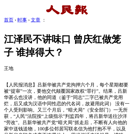
首页
›
时事
›
文章
：
江泽民不讲味口 曾庆红做笼
子 谁掉得大？
王地
【人民报消息】吕新华被共产党拘押六个月，每个星期都要
被“提审”一次，要他交代颠覆国家政权“罪行”。结果，吕新
华甚么也没讲，他的同道（鉴于“同志”二字已被共产党用
烂，后又成为汉语中同性恋的代名词，故避用此词） 没有一
个人受到影响。又三个月后，“暗犬局”（安全部门）一无所
获，“人民”法院按“上级指示”判监四年，将吕新华送往沙洋
“劳改”。吕新华被共产党“暗犬局”抓走后，不断有人向他的
家中送钱送物，100多位邻居写联名信为他打抱不平，以及