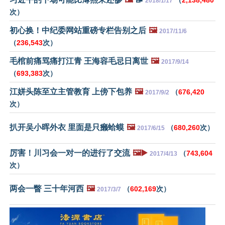
（
2,138,480
2018/1/17
次）
初心换！中纪委网站重磅专栏告别之后
🖼️
2017/11/6
（
236,543
次）
毛棺前痛骂痛打江青 王海容毛忌日离世
🖼️
2017/9/14
（
693,383
次）
江姘头陈至立主管教育 上傍下包养
🖼️
（
676,420
2017/9/2
次）
扒开吴小晖外衣 里面是只癞蛤蟆
🖼️
（
680,260
次）
2017/6/15
厉害！川习会一对一的进行了交流
🖼️▶️
（
743,604
2017/4/13
次）
两会一瞥 三十年河西
🖼️
（
602,169
次）
2017/3/7