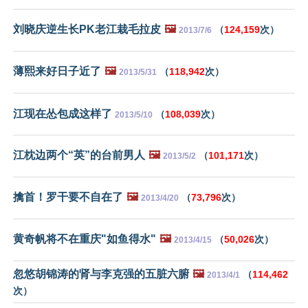
刘晓庆逆生长PK老江栽毛拉皮
🖼️
（
124,159
次）
2013/7/6
薄熙来好日子近了
🖼️
（
118,942
次）
2013/5/31
江现在怂包成这样了
（
108,039
次）
2013/5/10
江枕边两个“英”的台前男人
🖼️
（
101,171
次）
2013/5/2
擒首！罗干要不自在了
🖼️
（
73,796
次）
2013/4/20
黄奇帆将不在重庆"如鱼得水"
🖼️
（
50,026
次）
2013/4/15
忽悠胡锦涛的肾与李克强的五脏六腑
🖼️
（
114,462
2013/4/1
次）