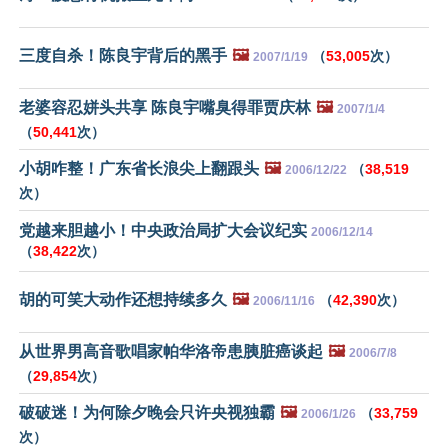
三度自杀！陈良宇背后的黑手
🖼️
（
53,005
次）
2007/1/19
老婆容忍姘头共享 陈良宇嘴臭得罪贾庆林
🖼️
2007/1/4
（
50,441
次）
小胡咋整！广东省长浪尖上翻跟头
🖼️
（
38,519
2006/12/22
次）
党越来胆越小！中央政治局扩大会议纪实
2006/12/14
（
38,422
次）
胡的可笑大动作还想持续多久
🖼️
（
42,390
次）
2006/11/16
从世界男高音歌唱家帕华洛帝患胰脏癌谈起
🖼️
2006/7/8
（
29,854
次）
破破迷！为何除夕晚会只许央视独霸
🖼️
（
33,759
2006/1/26
次）