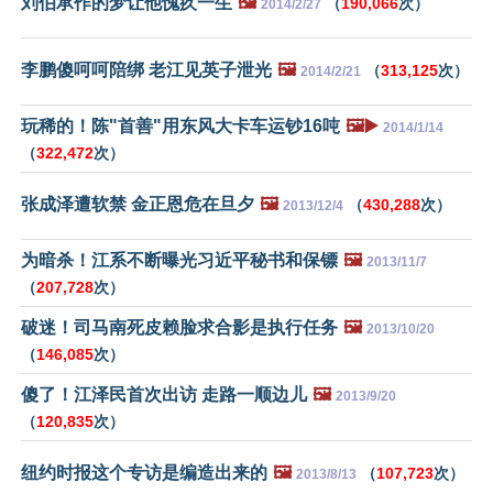
刘伯承作的梦让他愧疚一生
🖼️
（
190,066
次）
2014/2/27
李鹏傻呵呵陪绑 老江见英子泄光
🖼️
（
313,125
次）
2014/2/21
玩稀的！陈"首善"用东风大卡车运钞16吨
🖼️▶️
2014/1/14
（
322,472
次）
张成泽遭软禁 金正恩危在旦夕
🖼️
（
430,288
次）
2013/12/4
为暗杀！江系不断曝光习近平秘书和保镖
🖼️
2013/11/7
（
207,728
次）
破迷！司马南死皮赖脸求合影是执行任务
🖼️
2013/10/20
（
146,085
次）
傻了！江泽民首次出访 走路一顺边儿
🖼️
2013/9/20
（
120,835
次）
纽约时报这个专访是编造出来的
🖼️
（
107,723
次）
2013/8/13