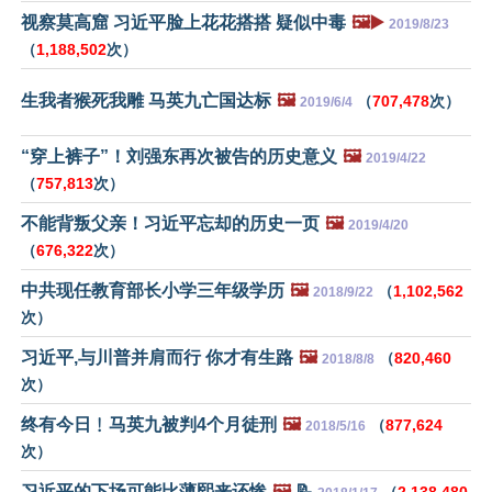
视察莫高窟 习近平脸上花花搭搭 疑似中毒
🖼️▶️
2019/8/23
（
1,188,502
次）
生我者猴死我雕 马英九亡国达标
🖼️
（
707,478
次）
2019/6/4
“穿上裤子”！刘强东再次被告的历史意义
🖼️
2019/4/22
（
757,813
次）
不能背叛父亲！习近平忘却的历史一页
🖼️
2019/4/20
（
676,322
次）
中共现任教育部长小学三年级学历
🖼️
（
1,102,562
2018/9/22
次）
习近平,与川普并肩而行 你才有生路
🖼️
（
820,460
2018/8/8
次）
终有今日﹗马英九被判4个月徒刑
🖼️
（
877,624
2018/5/16
次）
习近平的下场可能比薄熙来还惨
🖼️
📝