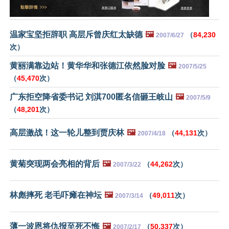
温家宝坚拒辞职 高层斥曾庆红太缺德
🖼️
（
84,230
2007/6/27
次）
黄丽满靠边站！黄华华和张德江依然脸对脸
🖼️
2007/5/25
（
45,470
次）
广东拒空降省委书记 刘淇700匿名信砸王岐山
🖼️
2007/5/9
（
48,201
次）
高层激战！这一轮儿整到贾庆林
🖼️
（
44,131
次）
2007/4/18
黄菊突现两会亮相的背后
🖼️
（
44,262
次）
2007/3/22
林彪摔死 老毛吓瘫在神坛
🖼️
（
49,011
次）
2007/3/14
薄一波恩将仇报至死不悔
🖼️
（
50,337
次）
2007/2/17