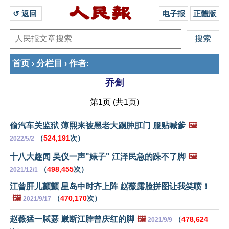
↺ 返回 
电子报
正體版
首页
分栏目
作者
›
›
:
乔劁
第1页 (共1页)
偷汽车关监狱 薄熙来被黑老大踢肿肛门 服贴喊爹
🖼️
（
524,191
次）
2022/5/2
十八大趣闻 吴仪一声"婊子" 江泽民急的跺不了脚
🖼️
（
498,455
次）
2021/12/1
江曾肝儿颤颤 星岛中时齐上阵 赵薇露脸拼图让我笑喷！
🖼️
（
470,170
次）
2021/9/17
赵薇猛一脦瑟 崴断江脖曾庆红的脚
🖼️
（
478,624
2021/9/9