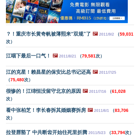
？！重庆市长黄奇帆被薄熙来“双规”了
🖼️
（
59,031
2011/9/2
次）
江咽下最后一口气！
🖼️
（
79,581
次）
2011/8/21
江的克星！赖昌星的保安比总书记还高
🖼️
2011/7/25
（
75,480
次）
很惨的！江绵恒没留守北京的原因
🖼️
（
61,028
2011/7/16
次）
看中张柏芝！李长春拆其婚姻赛拆房
🖼️
（
83,706
2011/6/1
次）
拉登唇豁了 中共断齿开始往死里折腾
（
33,794
次）
2011/5/23