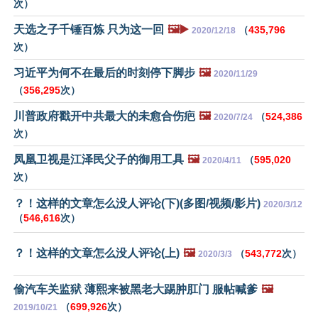
次）
天选之子千锤百炼 只为这一回
🖼️▶️
（
435,796
2020/12/18
次）
习近平为何不在最后的时刻停下脚步
🖼️
2020/11/29
（
356,295
次）
川普政府戳开中共最大的未愈合伤疤
🖼️
（
524,386
2020/7/24
次）
凤凰卫视是江泽民父子的御用工具
🖼️
（
595,020
2020/4/11
次）
？！这样的文章怎么没人评论(下)(多图/视频/影片)
2020/3/12
（
546,616
次）
？！这样的文章怎么没人评论(上)
🖼️
（
543,772
次）
2020/3/3
偷汽车关监狱 薄熙来被黑老大踢肿肛门 服帖喊爹
🖼️
（
699,926
次）
2019/10/21