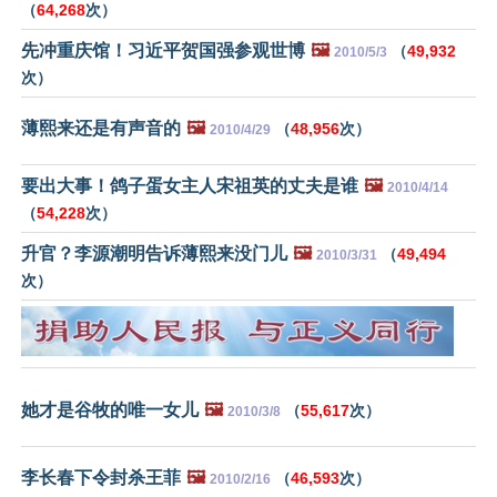
（
64,268
次）
先冲重庆馆！习近平贺国强参观世博
🖼️
（
49,932
2010/5/3
次）
薄熙来还是有声音的
🖼️
（
48,956
次）
2010/4/29
要出大事！鸽子蛋女主人宋祖英的丈夫是谁
🖼️
2010/4/14
（
54,228
次）
升官？李源潮明告诉薄熙来没门儿
🖼️
（
49,494
2010/3/31
次）
她才是谷牧的唯一女儿
🖼️
（
55,617
次）
2010/3/8
李长春下令封杀王菲
🖼️
（
46,593
次）
2010/2/16