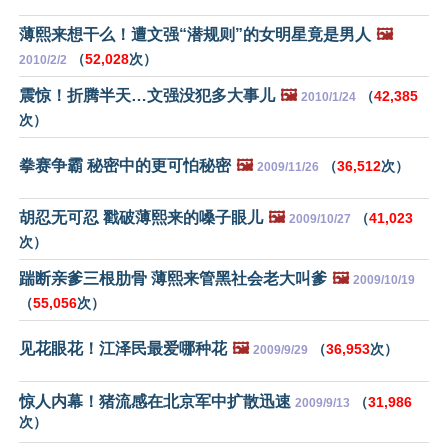
薄熙来想干么！遭文强“潜规则”的女明星竟是男人
🖼️
（
52,028
次）
2010/2/2
震惊！折腾半天…文强没犯多大事儿
🖼️
（
42,385
2010/1/24
次）
拳赛争霸 秘密中的更可怕秘密
🖼️
（
36,512
次）
2009/11/26
胡忍无可忍 戳破薄熙来的嗓子眼儿
🖼️
（
41,023
2009/10/27
次）
踹断亲爹三根肋骨 薄熙来管黑社会老大叫爹
🖼️
2009/10/19
（
55,056
次）
见花眼花！江泽民最爱哪种花
🖼️
（
36,953
次）
2009/9/29
惊人内幕！猪流感在北京军中扩散迅速
（
31,986
2009/9/13
次）