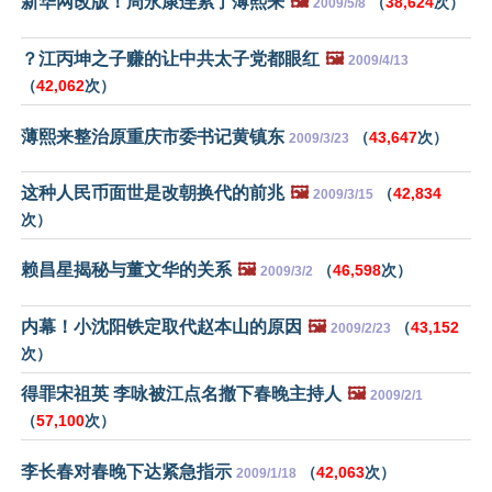
新华网改版！周永康连累了薄熙来
🖼️
（
38,624
次）
2009/5/8
？江丙坤之子赚的让中共太子党都眼红
🖼️
2009/4/13
（
42,062
次）
薄熙来整治原重庆市委书记黄镇东
（
43,647
次）
2009/3/23
这种人民币面世是改朝换代的前兆
🖼️
（
42,834
2009/3/15
次）
赖昌星揭秘与董文华的关系
🖼️
（
46,598
次）
2009/3/2
内幕！小沈阳铁定取代赵本山的原因
🖼️
（
43,152
2009/2/23
次）
得罪宋祖英 李咏被江点名撤下春晚主持人
🖼️
2009/2/1
（
57,100
次）
李长春对春晚下达紧急指示
（
42,063
次）
2009/1/18