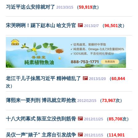
习近平这么安排就对了
（
59,919
次）
2013/3/15
宋哭咧咧！踢下赵本山 哈文升官
🖼️
（
96,501
次）
2013/2/7
老江干儿子抹黑习近平 精神错乱了
🖼️
（
60,844
2013/1/20
次）
薄熙来一要判刑 博讯就立即抢救
（
73,967
次）
2012/12/15
十八大闭幕式 陈至立没伤到筋骨
🖼️
（
85,708
次）
2012/11/25
吴仪一声"婊子" 主席台引发战争
🖼️
（
114,901
2012/11/15