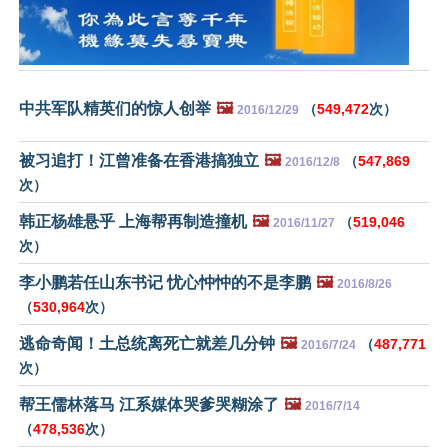
中共军队精英们的惊人创举
🖼️
（
549,472
次）
2016/12/29
被习追打！江曾准备在香港搞独立
🖼️
（
547,869
2016/12/8
次）
韩正杨雄悬乎 上海帮再制造撞机
🖼️
（
519,046
2016/11/27
次）
李小鹏若任山东书记 忧心忡忡的不是李鹏
🖼️
2016/8/26
（
530,964
次）
逃命奇闻！土总统离死亡就差几分钟
🖼️
（
487,771
2016/7/24
次）
帮王儒林落马 江系媒体哭爹哭糊涂了
🖼️
2016/7/14
（
478,536
次）