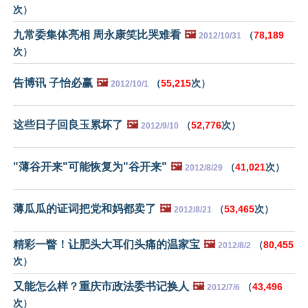
次）
九常委集体亮相 周永康笑比哭难看
🖼️
（
78,189
2012/10/31
次）
告博讯 子怡必赢
🖼️
（
55,215
次）
2012/10/1
这些日子回良玉累坏了
🖼️
（
52,776
次）
2012/9/10
"薄谷开来"可能恢复为"谷开来"
🖼️
（
41,021
次）
2012/8/29
薄瓜瓜的证词把党和妈都卖了
🖼️
（
53,465
次）
2012/8/21
精彩一瞥！让肥头大耳们头痛的温家宝
🖼️
（
80,455
2012/8/2
次）
又能怎么样？重庆市政法委书记换人
🖼️
（
43,496
2012/7/6
次）