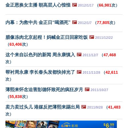
金正恩换女主播 朝高层人心惶惶
🖼️
（
66,981
次）
2012/1/17
内幕：为救中共 金正日“喝酒死”
🖼️
（
77,805
次）
2012/1/7
腊像冻肉北京起程！妈喊金正日回家吃饭
🖼️
2011/12/22
（
63,406
次）
这个来自以色列的新闻 周永康慎入
🖼️
（
47,468
2011/12/7
次）
帮衬周永康 李长春头发都快掉光了
🖼️
（
42,611
2011/11/28
次）
薄熙来怀念迫害彭德怀致死的疯狂岁月
🖼️
2011/10/27
（
55,838
次）
卖力卖过头儿 港媒反把薄熙来踢出局
🖼️
（
41,483
2011/9/28
次）