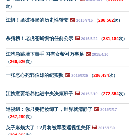
次）
江惧！圣彼得堡的历史性转变
🖼️
（
288,562
次）
2015/7/15
杀猪榜！老虎苍蝇惧怕任前公示
🖼️
（
281,184
次）
2015/5/22
江狗急跳墙下毒手 习有女帮衬万事足
🖼️
2015/4/10
（
266,526
次）
一张恶心死郭伯雄的纪实照
🖼️
（
296,434
次）
2015/3/25
江执意要培养她进中央决策班子
🖼️
（
272,354
次）
2015/3/10
巡视组：你只要把妆卸了，世界就清静了
🖼️
2015/2/17
（
267,280
次）
英子麻烦大了！2月将被军委巡视组关怀
🖼️
2015/1/30
（
294,862
次）