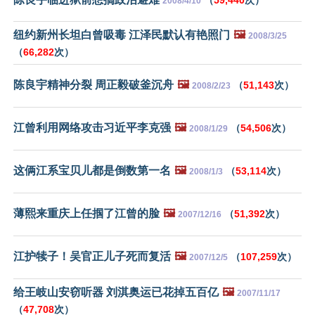
2008/4/10
纽约新州长坦白曾吸毒 江泽民默认有艳照门
🖼️
2008/3/25
（
66,282
次）
陈良宇精神分裂 周正毅破釜沉舟
🖼️
（
51,143
次）
2008/2/23
江曾利用网络攻击习近平李克强
🖼️
（
54,506
次）
2008/1/29
这俩江系宝贝儿都是倒数第一名
🖼️
（
53,114
次）
2008/1/3
薄熙来重庆上任掴了江曾的脸
🖼️
（
51,392
次）
2007/12/16
江护犊子！吴官正儿子死而复活
🖼️
（
107,259
次）
2007/12/5
给王岐山安窃听器 刘淇奥运已花掉五百亿
🖼️
2007/11/17
（
47,708
次）