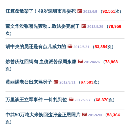
江算盘散架了！49岁深圳市常委死
🖼️
（
92,551
次）
2012/6/9
董文华没张嘴先轰动…政法委完蛋了
🖼️
（
78,956
2012/5/29
次）
胡中央的屁还是有点儿威力的
🖼️
（
53,354
次）
2012/5/21
炒曾庆红回锅肉 血债派苦保周永康
🖼️
（
73,968
2012/4/26
次）
黄丽满老公出来骂咧子
🖼️
（
67,583
次）
2012/3/31
万里谈王立军事件 一针扎到位
🖼️
（
68,370
次）
2012/2/27
中共50万吨大米换回这张金正恩照片
🖼️
（
58,364
2012/2/8
次）