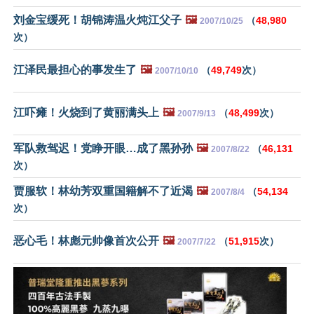
刘金宝缓死！胡锦涛温火炖江父子
🖼️
（
48,980
2007/10/25
次）
江泽民最担心的事发生了
🖼️
（
49,749
次）
2007/10/10
江吓瘫！火烧到了黄丽满头上
🖼️
（
48,499
次）
2007/9/13
军队救驾迟！党睁开眼…成了黑孙孙
🖼️
（
46,131
2007/8/22
次）
贾服软！林幼芳双重国籍解不了近渴
🖼️
（
54,134
2007/8/4
次）
恶心毛！林彪元帅像首次公开
🖼️
（
51,915
次）
2007/7/22