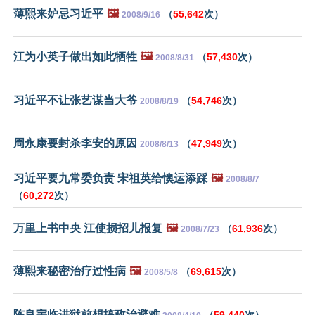
薄熙来妒忌习近平
🖼️
（
55,642
次）
2008/9/16
江为小英子做出如此牺牲
🖼️
（
57,430
次）
2008/8/31
习近平不让张艺谋当大爷
（
54,746
次）
2008/8/19
周永康要封杀李安的原因
（
47,949
次）
2008/8/13
习近平要九常委负责 宋祖英给懊运添踩
🖼️
2008/8/7
（
60,272
次）
万里上书中央 江使损招儿报复
🖼️
（
61,936
次）
2008/7/23
薄熙来秘密治疗过性病
🖼️
（
69,615
次）
2008/5/8
陈良宇临进狱前想搞政治避难
（
59,440
次）