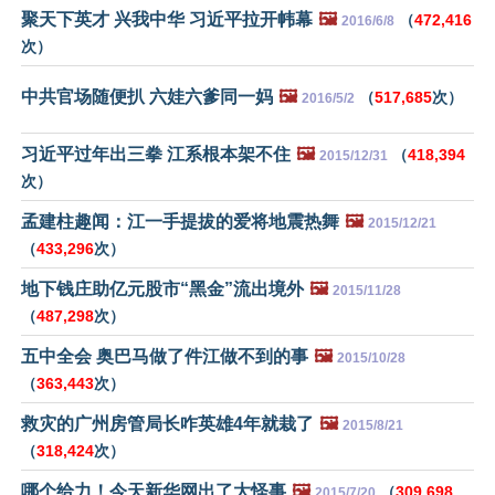
聚天下英才 兴我中华 习近平拉开帏幕
🖼️
（
472,416
2016/6/8
次）
中共官场随便扒 六娃六爹同一妈
🖼️
（
517,685
次）
2016/5/2
习近平过年出三拳 江系根本架不住
🖼️
（
418,394
2015/12/31
次）
孟建柱趣闻：江一手提拔的爱将地震热舞
🖼️
2015/12/21
（
433,296
次）
地下钱庄助亿元股市“黑金”流出境外
🖼️
2015/11/28
（
487,298
次）
五中全会 奥巴马做了件江做不到的事
🖼️
2015/10/28
（
363,443
次）
救灾的广州房管局长咋英雄4年就栽了
🖼️
2015/8/21
（
318,424
次）
哪个给力！今天新华网出了大怪事
🖼️
（
309,698
2015/7/20