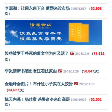
李源潮：让周永康下台 薄熙来没市场
（
52,956
2008/12/17
次）
险些被罗干整死的董文华为何又活了
🖼️
（
78,612
2008/12/9
次）
李岚清新书晒出老江召妓原由
🖼️
（
50,847
次）
2008/11/29
金融峰会图片！布什这小子实在太狡猾
🖼️
2008/11/17
（
34,627
次）
惊天内幕！杨佳案 杀警命令来自高层
（
52,501
2008/10/26
次）