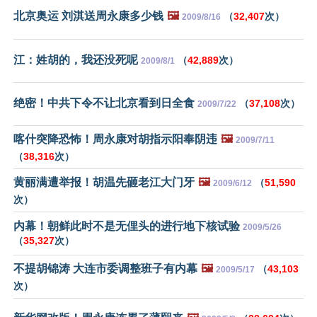
北京奥运 刘淇送周永康多少钱
🖼️
（
32,407
次）
2009/8/16
江：姓胡的，我还没死呢
（
42,889
次）
2009/8/1
绝密！中共下令不让北京看到日全食
（
37,108
次）
2009/7/22
喀什突降恐怖！周永康对胡指示阳奉阴违
🖼️
2009/7/11
（
38,316
次）
黄丽满遭举报！胡温先砸老江大门牙
🖼️
（
51,590
2009/6/12
次）
内幕！朝鲜此时不是无俚头的进行地下核试验
2009/5/26
（
35,327
次）
不提胡锦涛 大连市委调整班子有内幕
🖼️
（
43,103
2009/5/17
次）