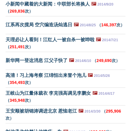
小新闻中藏着的大新闻：中联部长将换人
🖼️
2014/9/20
（
269,836
次）
江系再次搅局 空穴编造汤灿逃日
🖼️
（
146,397
次）
2014/8/25
天理必让人看到！江红人一被自杀一被哗啦
🖼️
2014/7/21
（
251,491
次）
新华网一登这消息 江父子快了
🖼️
（
249,690
次）
2014/6/10
高清！习上海考察 江绵恒出来冒个泡儿
🖼️
2014/5/26
（
354,493
次）
王岐山为江量体裁衣 李克强高调见李鹏女
🖼️
2014/4/17
（
345,948
次）
王安顺被胡锦涛调进北京 惹恼老江
🖼️
（
295,906
2014/3/30
次）