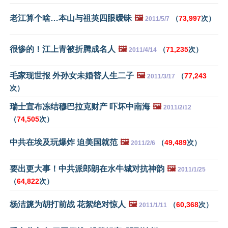
老江算个啥…本山与祖英四眼暧昧
🖼️
（
73,997
次）
2011/5/7
很惨的！江上青被折腾成名人
🖼️
（
71,235
次）
2011/4/14
毛家现世报 外孙女未婚替人生二子
🖼️
（
77,243
2011/3/17
次）
瑞士宣布冻结穆巴拉克财产 吓坏中南海
🖼️
2011/2/12
（
74,505
次）
中共在埃及玩爆炸 迫美国就范
🖼️
（
49,489
次）
2011/2/6
要出更大事！中共派郎朗在水牛城对抗神韵
🖼️
2011/1/25
（
64,822
次）
杨洁篪为胡打前战 花絮绝对惊人
🖼️
（
60,368
次）
2011/1/11