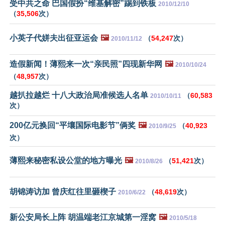
受中共之命 巴国假扮“维基解密”踢到铁板
2010/12/10
（
35,506
次）
小英子代姘夫出征亚运会
🖼️
（
54,247
次）
2010/11/12
造假新闻！薄熙来一次“亲民照”四现新华网
🖼️
2010/10/24
（
48,957
次）
越扒拉越烂 十八大政治局准候选人名单
（
60,583
2010/10/11
次）
200亿元换回“平壤国际电影节”俩奖
🖼️
（
40,923
2010/9/25
次）
薄熙来秘密私设公堂的地方曝光
🖼️
（
51,421
次）
2010/8/26
胡锦涛访加 曾庆红往里砸楔子
（
48,619
次）
2010/6/22
新公安局长上阵 胡温端老江京城第一淫窝
🖼️
2010/5/18