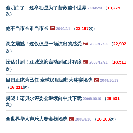
他明白了…这举动是为了营救整个世界
（
19,275
2009/2/8
次）
他不当市长谁当市长
🖼️
（
23,197
次）
2009/2/1
灵之震撼！这仅仅是一场演出的感受
🖼️
（
22,902
2008/12/30
次）
没估计到！亚城巡演轰动到如此程度
🖼️
（
18,511
2008/12/21
次）
回归正统为己任 全球汉服回归大奖赛揭晓
🖼️
2008/10/19
（
16,211
次）
揭晓！诺贝尔评委会继续向中共下跪
（
29,531
2008/10/10
次）
全世界华人声乐大赛金榜揭晓
🖼️
（
16,163
次）
2008/8/10