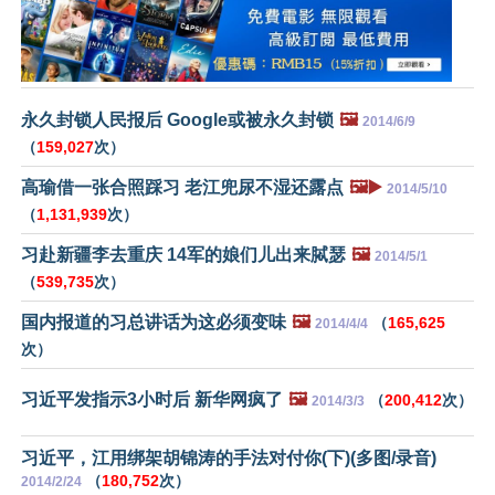
永久封锁人民报后 Google或被永久封锁
🖼️
2014/6/9
（
159,027
次）
高瑜借一张合照踩习 老江兜尿不湿还露点
🖼️▶️
2014/5/10
（
1,131,939
次）
习赴新疆李去重庆 14军的娘们儿出来脦瑟
🖼️
2014/5/1
（
539,735
次）
国内报道的习总讲话为这必须变味
🖼️
（
165,625
2014/4/4
次）
习近平发指示3小时后 新华网疯了
🖼️
（
200,412
次）
2014/3/3
习近平，江用绑架胡锦涛的手法对付你(下)(多图/录音)
（
180,752
次）
2014/2/24