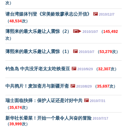
次）
请台湾媒体刊登《宋美龄致廖承志公开信》
🖼️
2010/12/7
（
48,534
次）
薄熙来的最大乐趣让人震惊（2）
🖼️▶️
（
145,492
2010/10/7
次）
薄熙来的最大乐趣让人震惊（1）
🖼️
（
53,279
次）
2010/10/7
钓鱼岛 中共没牙老太太吃铁蚕豆
🖼️
（
32,307
次）
2010/9/29
中共鸦片！麦加斋月与新疆开斋
🖼️
（
35,697
次）
2010/8/29
瑞士面临抉择：保护人证还是讨好中共
🖼️
2010/7/31
（
35,674
次）
新华社长晕菜！开始一个最令人兴奋的冒险
2010/7/17
（
39,999
次）