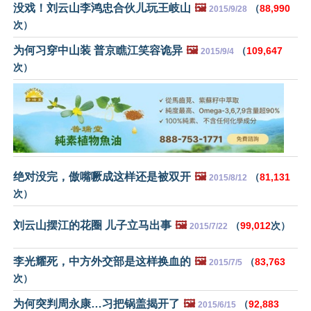
没戏！刘云山李鸿忠合伙儿玩王岐山
🖼️
（
88,990
2015/9/28
次）
为何习穿中山装 普京瞧江笑容诡异
🖼️
（
109,647
2015/9/4
次）
绝对没完，傲嘴噘成这样还是被双开
🖼️
（
81,131
2015/8/12
次）
刘云山摆江的花圈 儿子立马出事
🖼️
（
99,012
次）
2015/7/22
李光耀死，中方外交部是这样换血的
🖼️
（
83,763
2015/7/5
次）
为何突判周永康…习把锅盖揭开了
🖼️
（
92,883
2015/6/15