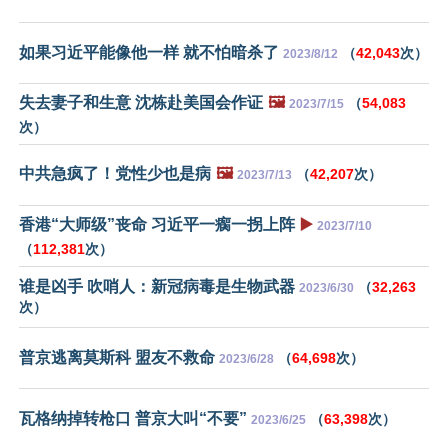
如果习近平能像他一样 就不怕暗杀了
（
42,043
次）
2023/8/12
失去妻子和生意 沈栋赴美国会作证
🖼️
（
54,083
2023/7/15
次）
中共急疯了！党性少也是病
🖼️
（
42,207
次）
2023/7/13
香港“大师级”丧命 习近平一瘸一拐上阵
▶️
2023/7/10
（
112,381
次）
谁是凶手 吹哨人：新冠病毒是生物武器
（
32,263
2023/6/30
次）
普京逃离莫斯科 盟友不救命
（
64,698
次）
2023/6/28
瓦格纳掉转枪口 普京大叫“不要”
（
63,398
次）
2023/6/25