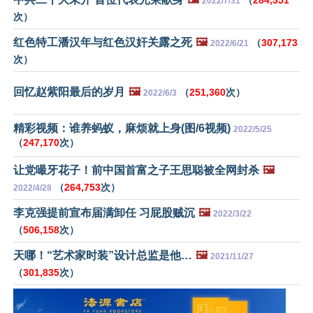
（
284,351
2022/7/31
次）
红色特工潘汉年与红色汉奸关露之死
🖼️
（
307,173
2022/6/21
次）
回忆赵紫阳最后的岁月
🖼️
（
251,360
次）
2022/6/3
精彩视频：谁养蚂蚁，麻烦就上身(图/6视频)
2022/5/25
（
247,170
次）
让党嘬牙花子！前中国首富之子王思聪被全网封杀
🖼️
（
264,753
次）
2022/4/28
李克强提前宣布届满卸任 习屁股贼沉
🖼️
2022/3/22
（
506,158
次）
天哪！“艺术家时装”设计总监是他…
🖼️
2021/11/27
（
301,835
次）