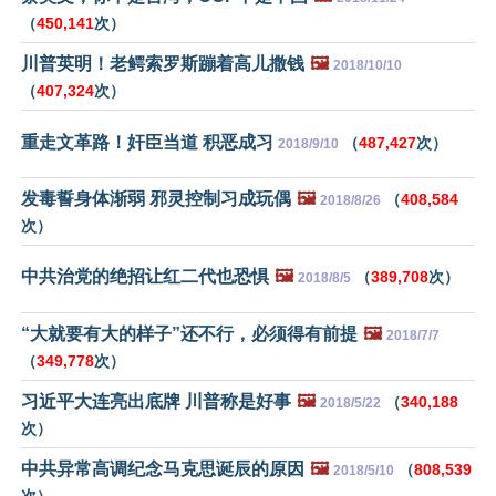
（
450,141
次）
川普英明！老鳄索罗斯蹦着高儿撒钱
🖼️
2018/10/10
（
407,324
次）
重走文革路！奸臣当道 积恶成习
（
487,427
次）
2018/9/10
发毒誓身体渐弱 邪灵控制习成玩偶
🖼️
（
408,584
2018/8/26
次）
中共治党的绝招让红二代也恐惧
🖼️
（
389,708
次）
2018/8/5
“大就要有大的样子”还不行，必须得有前提
🖼️
2018/7/7
（
349,778
次）
习近平大连亮出底牌 川普称是好事
🖼️
（
340,188
2018/5/22
次）
中共异常高调纪念马克思诞辰的原因
🖼️
（
808,539
2018/5/10
次）