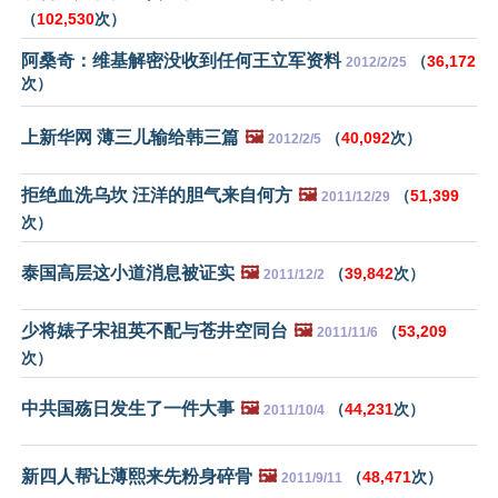
（
102,530
次）
阿桑奇：维基解密没收到任何王立军资料
（
36,172
2012/2/25
次）
上新华网 薄三儿输给韩三篇
🖼️
（
40,092
次）
2012/2/5
拒绝血洗乌坎 汪洋的胆气来自何方
🖼️
（
51,399
2011/12/29
次）
泰国高层这小道消息被证实
🖼️
（
39,842
次）
2011/12/2
少将婊子宋祖英不配与苍井空同台
🖼️
（
53,209
2011/11/6
次）
中共国殇日发生了一件大事
🖼️
（
44,231
次）
2011/10/4
新四人帮让薄熙来先粉身碎骨
🖼️
（
48,471
次）
2011/9/11