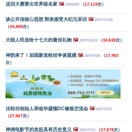
这回大赛要出世界级名家
🖼️
（
17,119
次）
2008/8/9
谈公开信核心思想 郭泉接受大纪元采访
🖼️
2007/11/16
（
34,899
次）
大陆人民送给十七大的最佳礼物
🖼️
（
34,638
次）
2007/10/24
神韵来了！加国新老粉丝争谈观感
🖼️
（
17,463
2007/9/28
次）
法轮功创始人亲临华盛顿DC修炼交流会
🖼️
2007/7/23
（
27,867
次）
神洲电影节的发起具有历史意义
🖼️
（
17,678
次）
2007/7/15