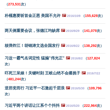
（
273,531
次）
朴槿惠要斩首金正恩 美国不允许
🖼️
（
155,629
次）
2016/10/9
两天俩重要会议，张德江均缺席
🖼️
（
141,079
次）
2016/9/29
核弹炸江！胡锦涛文选全国发行
🖼️
（
138,292
次）
2016/9/22
习这一霸气名词定性 猛搧"伟光正"
🖼️
（
127,824
2016/8/2
次）
吓死三呆婊！关键时刻 王岐山绝不会撂挑子
🖼️
2016/7/22
（
481,244
次）
逆邪党而行 习近平一石激起千层浪
🖼️
（
109,796
2016/5/30
次）
习近平两个讲话让江系个个抖抖
🖼️
（
222,964
次）
2016/5/20