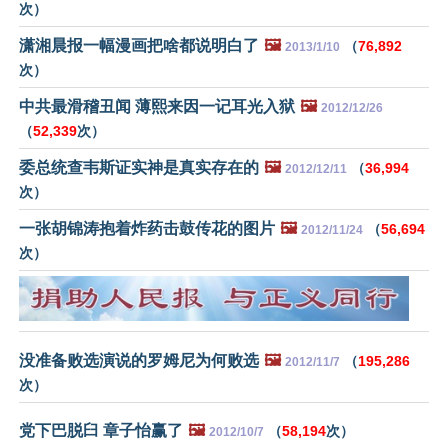
次）
潇湘晨报一幅漫画把啥都说明白了
🖼️
（
76,892
2013/1/10
次）
中共最滑稽丑闻 薄熙来因一记耳光入狱
🖼️
2012/12/26
（
52,339
次）
委总统查韦斯证实神是真实存在的
🖼️
（
36,994
2012/12/11
次）
一张胡锦涛抱着炸药击鼓传花的图片
🖼️
（
56,694
2012/11/24
次）
没准备败选演说的罗姆尼为何败选
🖼️
（
195,286
2012/11/7
次）
党下巴脱臼 章子怡赢了
🖼️
（
58,194
次）
2012/10/7