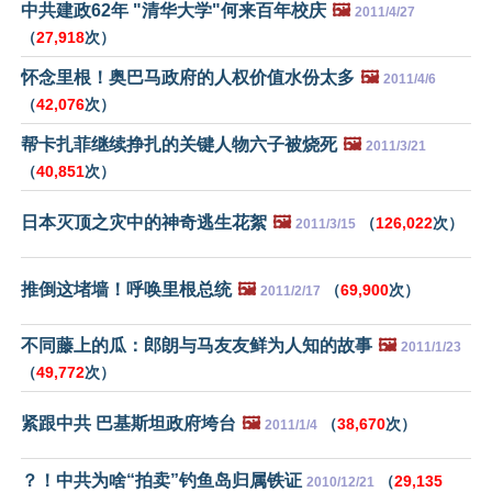
中共建政62年 "清华大学"何来百年校庆
🖼️
2011/4/27
（
27,918
次）
怀念里根！奥巴马政府的人权价值水份太多
🖼️
2011/4/6
（
42,076
次）
帮卡扎菲继续挣扎的关键人物六子被烧死
🖼️
2011/3/21
（
40,851
次）
日本灭顶之灾中的神奇逃生花絮
🖼️
（
126,022
次）
2011/3/15
推倒这堵墙！呼唤里根总统
🖼️
（
69,900
次）
2011/2/17
不同藤上的瓜：郎朗与马友友鲜为人知的故事
🖼️
2011/1/23
（
49,772
次）
紧跟中共 巴基斯坦政府垮台
🖼️
（
38,670
次）
2011/1/4
？！中共为啥“拍卖”钓鱼岛归属铁证
（
29,135
2010/12/21