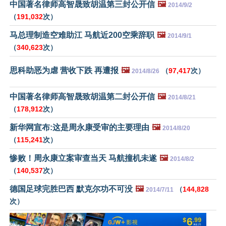
中国著名律师高智晟致胡温第三封公开信
🖼️
2014/9/2
（
191,032
次）
马总理制造空难助江 马航近200空乘辞职
🖼️
2014/9/1
（
340,623
次）
思科助恶为虐 营收下跌 再遭报
🖼️
（
97,417
次）
2014/8/26
中国著名律师高智晟致胡温第二封公开信
🖼️
2014/8/21
（
178,912
次）
新华网宣布:这是周永康受审的主要理由
🖼️
2014/8/20
（
115,241
次）
惨败！周永康立案审查当天 马航撞机未遂
🖼️
2014/8/2
（
140,537
次）
德国足球完胜巴西 默克尔功不可没
🖼️
（
144,828
2014/7/11
次）