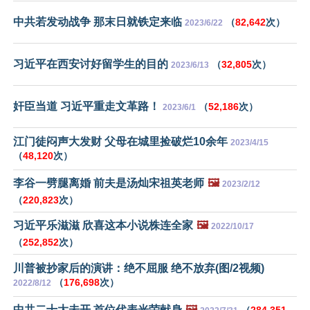
中共若发动战争 那末日就铁定来临
（
82,642
次）
2023/6/22
习近平在西安讨好留学生的目的
（
32,805
次）
2023/6/13
奸臣当道 习近平重走文革路！
（
52,186
次）
2023/6/1
江门徒闷声大发财 父母在城里捡破烂10余年
2023/4/15
（
48,120
次）
李谷一劈腿离婚 前夫是汤灿宋祖英老师
🖼️
2023/2/12
（
220,823
次）
习近平乐滋滋 欣喜这本小说株连全家
🖼️
2022/10/17
（
252,852
次）
川普被抄家后的演讲：绝不屈服 绝不放弃(图/2视频)
（
176,698
次）
2022/8/12
中共二十大未开 首位代表光荣献身
🖼️