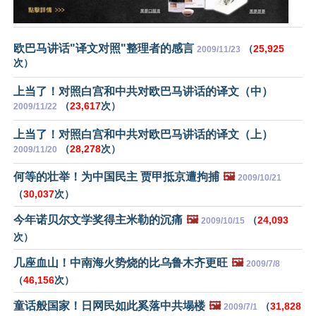
欧巴马讲话"译文对照"整理者的感言
（
25,925
2009/11/23
次）
上当了！对照白宫和中共对欧巴马讲话的译文（中）
（
23,617
次）
2009/11/22
上当了！对照白宫和中共对欧巴马讲话的译文（上）
（
28,278
次）
2009/11/20
何等的壮举！为中国民主 贾甲抵京遭拘捕
🖼️
2009/10/21
（
30,037
次）
今年诺贝尔文学奖得主米勒的沉痛
🖼️
（
24,093
2009/10/15
次）
几座血山！中南海火势烧的比乌鲁木齐更旺
🖼️
2009/7/8
（
46,156
次）
童话般国家！日网民如此奚落中共塌楼
🖼️
（
31,828
2009/7/1