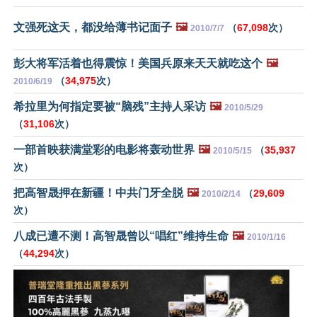
文强死这天，都没给薄书记面子
🖼️
（
67,098
次）
2010/7/7
彭大将军活着也得震惊！美国兵原来天天就吃这个
🖼️
（
34,975
次）
2010/6/19
希拉里为何指定要被“脑残”主持人采访
🖼️
2010/5/29
（
31,106
次）
一部首映获满堂彩的电影将轰动世界
🖼️
（
35,937
2010/5/15
次）
把高智晟押在新疆！中共门牙全脱
🖼️
（
29,609
2010/2/14
次）
八成已遭不测！高智晟曾以“唱红”维持生命
🖼️
2010/1/16
（
44,294
次）