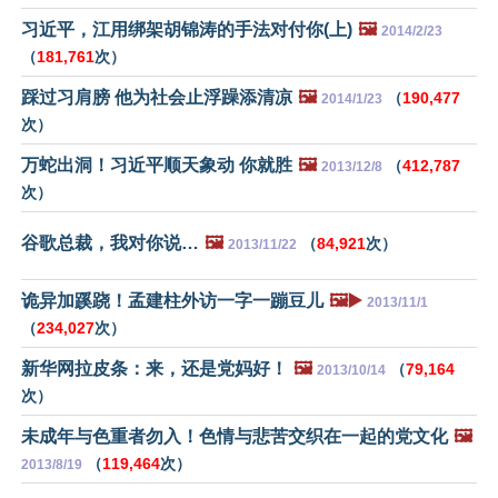
习近平，江用绑架胡锦涛的手法对付你(上)
🖼️
2014/2/23
（
181,761
次）
踩过习肩膀 他为社会止浮躁添清凉
🖼️
（
190,477
2014/1/23
次）
万蛇出洞！习近平顺天象动 你就胜
🖼️
（
412,787
2013/12/8
次）
谷歌总裁，我对你说…
🖼️
（
84,921
次）
2013/11/22
诡异加蹊跷！孟建柱外访一字一蹦豆儿
🖼️▶️
2013/11/1
（
234,027
次）
新华网拉皮条：来，还是党妈好！
🖼️
（
79,164
2013/10/14
次）
未成年与色重者勿入！色情与悲苦交织在一起的党文化
🖼️
（
119,464
次）
2013/8/19