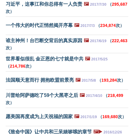
习近平，这事江和你总得有一人负责
🖼️
（
295,687
2017/7/30
次）
一个伟大的时代正悄然揭开序幕
🖼️
（
234,874
次）
2017/7/3
谁主神州！台巴断交背后的真实原因
🖼️
（
222,463
2017/6/19
次）
世界看似很乱 金正恩的七寸就是中共
🖼️
2017/5/25
（
214,786
次）
法国顺天意而行 拥抱欧盟前景亮
🖼️
（
193,284
次）
2017/5/8
川普给阿萨德吃了59个大黑枣之后
🖼️
（
218,499
2017/4/10
次）
愿美国再度成为上天祝福的国家
🖼️
（
169,680
次）
2017/1/19
《致命中国》让中共和三呆婊哆嗦的章节
🖼️▶️
2016/12/26