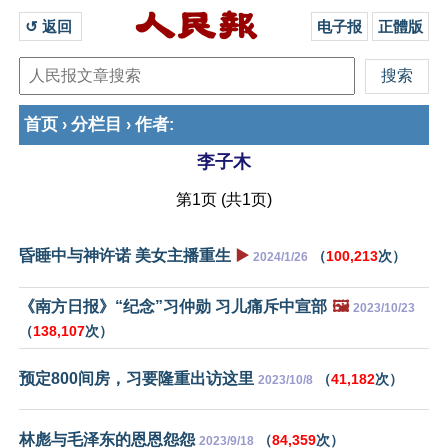
↺ 返回 
电子报
正體版
首页
分栏目
作者
›
›
:
李子木
第1页 (共1页)
昏睡中与神许诺 美女主播重生
▶️
（
100,213
次）
2024/1/26
《南方日报》“纪念”习仲勋 习儿痛斥中宣部
🖼️
2023/10/23
（
138,107
次）
预定800间房，习要隆重出访这里
（
41,182
次）
2023/10/8
林彪与毛泽东的恩恩怨怨
（
84,359
次）
2023/9/18