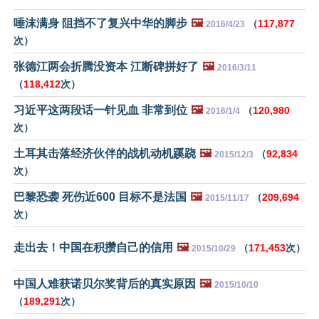
唾沫满身 阻挡不了复兴中华的脚步
🖼️
（
117,877
2016/4/23
次）
张德江两会折腾没资本 江断碑拼好了
🖼️
2016/3/11
（
118,412
次）
习近平这两段话一针见血 非常到位
🖼️
（
120,980
2016/1/4
次）
土耳其击落经济伙伴的战机动机蹊跷
🖼️
（
92,834
2015/12/3
次）
巴黎恐袭 死伤近600 目标不是法国
🖼️
（
209,694
2015/11/17
次）
走出去！中国在积攒自己的信用
🖼️
（
171,453
次）
2015/10/29
中国人难获诺贝尔奖背后的真实原因
🖼️
2015/10/10
（
189,291
次）