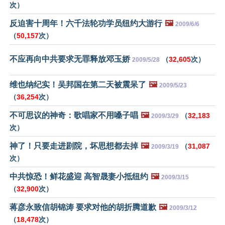
次）
反迫害十周年！六千法轮功学员纽约大游行
🖼️
2009/6/6
（
50,157
次）
不应再向中共要求无罪释放邓玉娇
（
32,605
次）
2009/5/28
维也纳纪实！吴邦国在第二天被震呆了
🖼️
2009/5/23
（
36,254
次）
不可思议的神奇：歌唱家不用嗓子唱
🖼️
（
32,183
2009/3/29
次）
神了！只要走进剧院，坏思想都去掉
🖼️
（
31,087
2009/3/19
次）
中共惊恐！鲜花盛迎 高智晟妻小抵纽约
🖼️
2009/3/15
（
32,900
次）
蒋彦永致信胡锦涛 要求对他的胡折腾道歉
🖼️
2009/3/12
（
18,478
次）