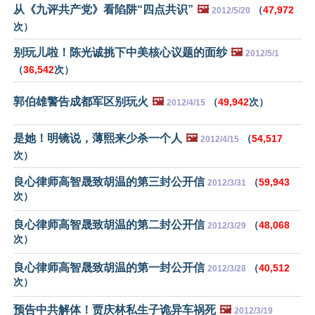
从《九评共产党》看陷阱“四点共识”
🖼️
（
47,972
2012/5/20
次）
别玩儿啦！陈光诚挑下中美核心议题的面纱
🖼️
2012/5/1
（
36,542
次）
郭伯雄警告成都军区别玩火
🖼️
（
49,942
次）
2012/4/15
是她！明镜说，薄熙来少杀一个人
🖼️
（
54,517
2012/4/15
次）
良心律师高智晟致胡温的第三封公开信
（
59,943
2012/3/31
次）
良心律师高智晟致胡温的第二封公开信
（
48,068
2012/3/29
次）
良心律师高智晟致胡温的第一封公开信
（
40,512
2012/3/28
次）
预告中共解体！贾庆林私生子诡异车祸死
🖼️
2012/3/19