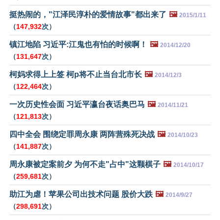
挺热闹的，"江泽民淳朴的爱情故事"都出来了
🖼️
2015/1/11
（
147,932
次）
镇江地陷 习近平:江鬼也有怕的时候啊！
🖼️
2014/12/20
（
131,647
次）
柯妈求得上上签 柯p将不止当台北市长
🖼️
2014/12/3
（
122,464
次）
一次历史性会面 习近平瀛台夜话奥巴马
🖼️
2014/11/21
（
121,813
次）
四中全会 围绕定罪周永康 两阵营殊死决战
🖼️
2014/10/23
（
141,887
次）
周永康被定案前夕 为何不走"占中"这颗棋子
🖼️
2014/10/17
（
259,681
次）
助江为虐！苹果公司出技术问题 股价大跌
🖼️
2014/9/27
（
298,691
次）