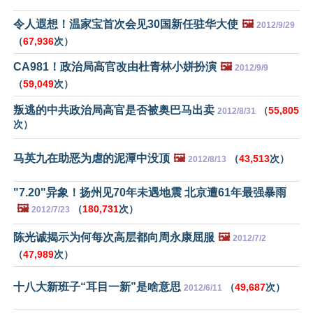
令人遐想！温家宝首次会见30国新任驻华大使
🖼️
2012/9/29
（
67,936
次）
CA981！政治局高官改由杜青林小姘扮演
🖼️
2012/9/9
（
59,049
次）
叛逃的中共政治局高官是否被奥巴马出卖
（
55,805
2012/8/31
次）
马英九在助恶为虐的泥潭中没顶
🖼️
（
43,513
次）
2012/8/13
"7.20"异象！扬州见70年未遇地震 北京遭61年最强暴雨
🖼️
（
180,731
次）
2012/7/23
陈光诚揭示为何每次高层都向周永康屈服
🖼️
2012/7/2
（
47,989
次）
十八大新班子“耳目一新”是啥意思
（
49,687
次）
2012/6/11