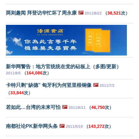
两则趣闻 拜登访华忙坏了周永康
🖼️
（
38,521
次）
2011/8/22
新华网警告：地方官统统在党的砧板上（多图/更新）
（
164,086
次）
2011/8/5
卡特只剩“缺德” 匈牙利为何竖里根铜像
🖼️
2011/7/3
（
33,844
次）
若如此…台湾的未来可怕
🖼️
（
46,750
次）
2011/6/11
南都社论PK新华网头条
🖼️
（
143,272
次）
2011/5/19