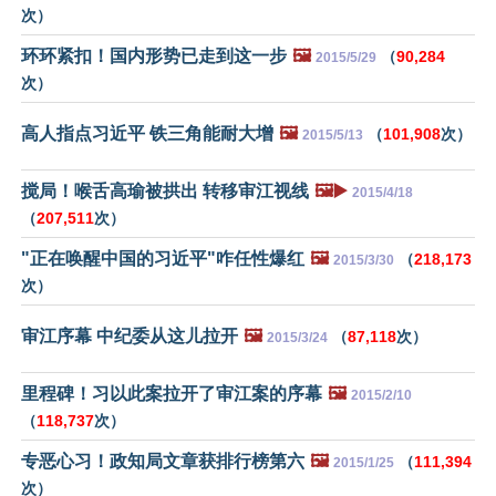
次）
环环紧扣！国内形势已走到这一步
🖼️
（
90,284
2015/5/29
次）
高人指点习近平 铁三角能耐大增
🖼️
（
101,908
次）
2015/5/13
搅局！喉舌高瑜被拱出 转移审江视线
🖼️▶️
2015/4/18
（
207,511
次）
"正在唤醒中国的习近平"咋任性爆红
🖼️
（
218,173
2015/3/30
次）
审江序幕 中纪委从这儿拉开
🖼️
（
87,118
次）
2015/3/24
里程碑！习以此案拉开了审江案的序幕
🖼️
2015/2/10
（
118,737
次）
专恶心习！政知局文章获排行榜第六
🖼️
（
111,394
2015/1/25
次）