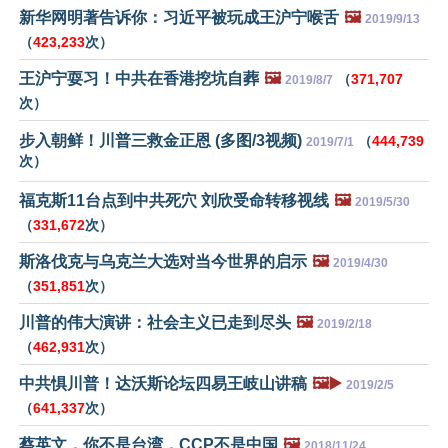
新华网明著告诉你：习近平被玩成王沪宁喉舌
🖼️
2019/9/13
（
423,233
次）
王沪宁耍习！中共在香港挖坑自葬
🖼️
（
371,707
2019/8/7
次）
步入朝鲜！川普三救金正恩 (多图/3视频)
（
444,739
2019/7/1
次）
福克斯11台点到中共死穴 刘欣受命转移视线
🖼️
2019/5/30
（
331,672
次）
斯洛伐克与乌克兰大选对当今世界的启示
🖼️
2019/4/30
（
351,851
次）
川普的伟大演讲：社会主义已走到尽头
🖼️
2019/2/18
（
462,931
次）
中共惧川普！达沃斯论坛四易王岐山讲稿
🖼️▶️
2019/2/5
（
641,337
次）
蔡英文，你不是台湾，CCP不是中国
🖼️
2018/11/24