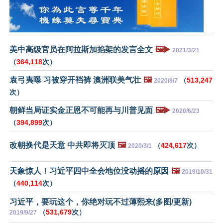
美中高级官员在阿拉斯加掐架的发言全文
🖼️▶️
2021/3/21
（
364,118
次）
袁弓夷曝 习被穿开裆裤 澳洲联美气壮
🖼️
（
513,247
2020/8/7
次）
朝鲜当局证实金正恩不可能再与川普见面
🖼️▶️
2020/6/23
（
394,899
次）
改朝换代是天意 中共即将灭顶
🖼️
（
424,617
次）
2020/3/1
天象惊人！习近平四中全会地位没动摇的原因
🖼️
2019/10/31
（
440,114
次）
习近平，要玩这个，你绝对玩不过薄熙来(多图/更新)
（
531,679
次）
2019/9/27