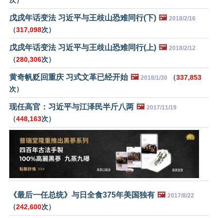
戊戌年话变法 习近平与王歧山恐难同行(下)
🖼️
2018/2/16
（
317,098
次）
戊戌年话变法 习近平与王歧山恐难同行(上)
🖼️
2018/2/12
（
280,306
次）
黄奇帆贬回重庆 习式文革已经开始
🖼️
（
337,853
2018/1/30
次）
现任高官：习近平与江泽民半斤八两
🖼️
2017/11/19
（
448,163
次）
《最后一任总统》与日全食375年美国独有
🖼️
2017/8/22
（
242,600
次）