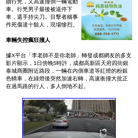
續行兇，又高速撞倒一輛電動
車。行兇男子最後被逼停下
車，還手持尖刀。目擊者稱事
件死傷達十餘人，現場慘烈。

車輛失控瘋狂撞人
據X平台「李老師不是你老師」轉發成都網友的多支
影片顯示，1日傍晚5時許，成都高新區天府四街銀
泰城商圈附近路段，一輛在內側車道等紅燈的粉銀
色轎車，在綠燈後突然加速右轉，高速衝撞大批正
在過馬路的行人，多人倒地不起。
