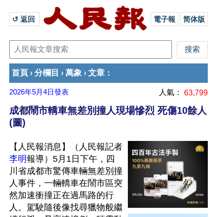
↺ 返回 
電子報
简体版
首頁
分欄目
萬象
文章
›
›
›
：
2026年5月4日
發表
人氣：
63,799
成都鬧市轎車無差別撞人現場慘烈 死傷10餘人
(圖)
【人民報消息】（人民報記者
李明
報導）5月1日下午，四
川省成都市驚傳車輛無差別撞
人事件，一輛轎車在鬧市區突
然加速衝撞正在過馬路的行
人。駕駛隨後像找尋獵物般繼