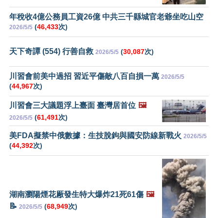
年稅收4億公務員工資26億 中共三千縣城官老爺坐吃山空
(
46,433
次)
2026/5/5
天下奇譚 (554) 行善自救
(
30,087
次)
2026/5/5
川習會前美中過招 習近平傷敵八百自損一萬
2026/5/5
(
44,967
次)
川習會三大議題浮上臺面 臺灣居首位
🖼️
(
61,491
次)
2026/5/5
美FDA擬禁中俄數據：生技脫鉤與國安防線新戰火
2026/5/5
(
44,392
次)
湖南瀏陽煙花厰發生特大爆炸21死61傷
🖼️
📝
(
68,949
次)
2026/5/5