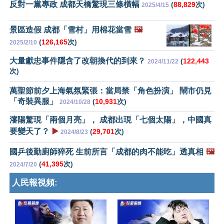
反對一黨專政 成都天橋驚現三條橫幅
(
88,829
次)
2025/4/15
景區造假 成都「雪村」用棉花當雪
🖼️
(
126,165
次)
2025/2/10
大量獻忠事件隱含了改朝換代的到來？
(
122,443
2024/11/22
次)
萬聖節前夕上海氣氛緊張：當局禁「角色扮演」 鬧市仍見
「奇裝異服」
(
10,931
次)
2024/10/28
瀋陽驚現「兩個月亮」， 成都出現「七個太陽」，中國真
要變天了？
▶️
(
29,701
次)
2024/8/23
國乒後勤廚師猝死 生前所言「成都的肉不能吃」透真相
🖼️
(
41,395
次)
2024/7/20
人民報視頻: