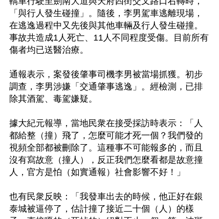
轎車行駛至劍南大道與天府四街交叉路口右轉時，
「與行人發生碰撞」。隨後，李男駕車逃離現場，
在逃逸過程中又先後與其他車輛及行人發生碰撞。
事故共造成1人死亡、11人不同程度受傷。目前所有
傷者均已送醫治療。

通報表示，案發後肇事司機李男被當場抓獲。初步
調查，李男涉嫌「交通肇事逃逸」。經檢測，已排
除其酒駕、毒駕嫌疑。

據大紀元報導，當地民衆在接受採訪時表示：「人
都給整（撞）飛了，怎麼可能才死一個？我們發的
視頻全部都被刪除了。這種事不可能報多的，而且
沒有寫故意（撞人），反正我們怎麼看都是故意撞
人，官方是怕（如實通報）社會影響不好！」

也有民衆反映：「我發車出去的時候，他正好在銀
泰城被逼停了，估計撞了接近二十個（人）的樣