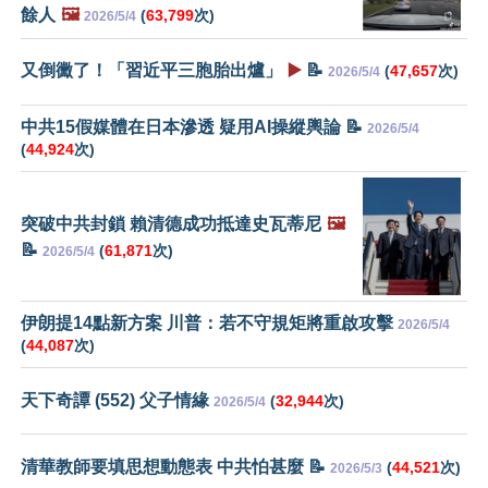
餘人
🖼️
(
63,799
次)
2026/5/4
又倒黴了！「習近平三胞胎出爐」
▶️
📝
(
47,657
次)
2026/5/4
中共15假媒體在日本滲透 疑用AI操縱輿論 📝
2026/5/4
(
44,924
次)
突破中共封鎖 賴清德成功抵達史瓦蒂尼
🖼️
📝
(
61,871
次)
2026/5/4
伊朗提14點新方案 川普：若不守規矩將重啟攻擊
2026/5/4
(
44,087
次)
天下奇譚 (552) 父子情緣
(
32,944
次)
2026/5/4
清華教師要填思想動態表 中共怕甚麼 📝
(
44,521
次)
2026/5/3