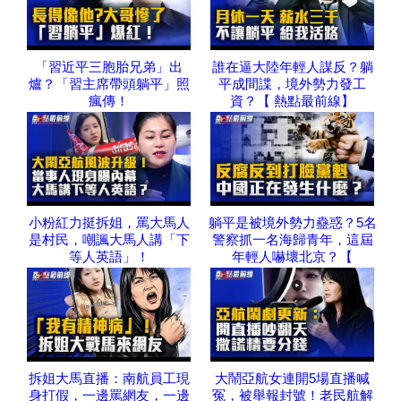
「習近平三胞胎兄弟」出
誰在逼大陸年輕人謀反？躺
爐？「習主席帶頭躺平」照
平成間諜，境外勢力發工
瘋傳！
資？【 熱點最前線】
小粉紅力挺拆姐，罵大馬人
躺平是被境外勢力蠱惑？5名
是村民，嘲諷大馬人講「下
警察抓一名海歸青年，這屆
等人英語」！
年輕人嚇壞北京？【
拆姐大馬直播：南航員工現
大鬧亞航女連開5場直播喊
身打假，一邊罵網友，一邊
冤，被舉報封號！老民航解