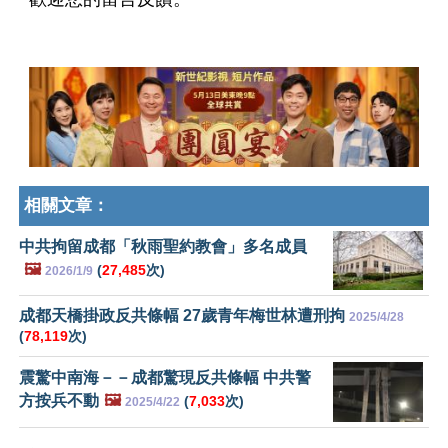
相關文章：
中共拘留成都「秋雨聖約教會」多名成員
🖼️
(
27,485
次)
2026/1/9
成都天橋掛政反共條幅 27歲青年梅世林遭刑拘
2025/4/28
(
78,119
次)
震驚中南海－－成都驚現反共條幅 中共警
方按兵不動
🖼️
(
7,033
次)
2025/4/22