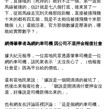
子，直接嘎的（死掉的）絕對不止一個。第一波斑
馬線被撞的，估計就是七八個打底，後來算了一
下，從斑馬線走完到天橋那段距離，直接被撞飛幾
十米的都有四五個，我是不太相信被撞飛幾十米那
幾個（人）還能活著。官方那個數據是壓著的，哪
敢給實際數字？」

網傳肇事者為網約車司機 因公司不退押金報復社會
據大紀元報導，一位當地民眾透露肇事司機是一位
網約車司機，該民衆表示「太沒良心了，（他報復
社會是）因為平台給的價低」。

還有當地民衆說：「據說是一個開滴滴的被坑了，
然後出來報復社會」。 「聽說是開滴滴什麼押金沒
退，好像說是司機群傳出來的」。

也有網友在評論區裡評論：「這是個網約車司機，