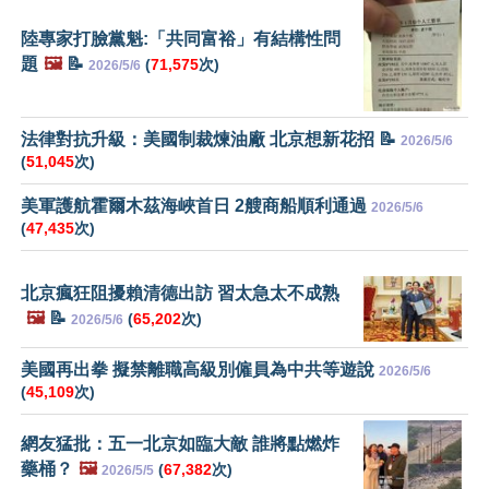
陸專家打臉黨魁:「共同富裕」有結構性問
題
🖼️
📝
(
71,575
次)
2026/5/6
法律對抗升級：美國制裁煉油廠 北京想新花招 📝
2026/5/6
(
51,045
次)
美軍護航霍爾木茲海峽首日 2艘商船順利通過
2026/5/6
(
47,435
次)
北京瘋狂阻擾賴清德出訪 習太急太不成熟
🖼️
📝
(
65,202
次)
2026/5/6
美國再出拳 擬禁離職高級別僱員為中共等遊說
2026/5/6
(
45,109
次)
網友猛批：五一北京如臨大敵 誰將點燃炸
藥桶？
🖼️
(
67,382
次)
2026/5/5