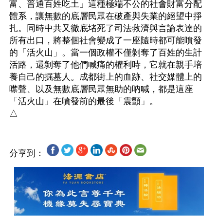
富、普通百姓吃土」這種極端不公的社會財富分配
體系，讓無數的底層民眾在破產與失業的絕望中掙
扎。同時中共又徹底堵死了司法救濟與言論表達的
所有出口，將整個社會變成了一座隨時都可能噴發
的「活火山」。當一個政權不僅剝奪了百姓的生計
活路，還剝奪了他們喊痛的權利時，它就在親手培
養自己的掘墓人。成都街上的血跡、社交媒體上的
噤聲、以及無數底層民眾無助的吶喊，都是這座
「活火山」在噴發前的最後「震顫」。

分享到：