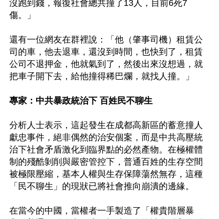
沒跑到錢，報復社會總共撞了13人，目前6死7
傷。」

還有一位網友在群裡說：「他（肇事司機）租賃公
司的車，他去退車，還沒到時間，也快到了，租賃
公司不退押金，他就氣到了，然後出來沒想過，就
把車子開下去，給他撞得稀巴爛，就找人撞。」

專家：中共暴政統治下 百姓民不聊生
分析人士表示，這起發生在成都高新區的蓄意撞人
獻忠事件，絕非偶然的治安個案，而是中共高壓統
治下社會矛盾激化到臨界點的必然產物。在極權體
制的殘酷剝削與嚴密管控下，普通百姓的生存空間
被極限壓縮，基本人權與生存保障蕩然無存，這種
「民不聊生」的現狀已將社會推向崩潰的邊緣。

在當今的中國，當權者一手製造了「權貴階層暴