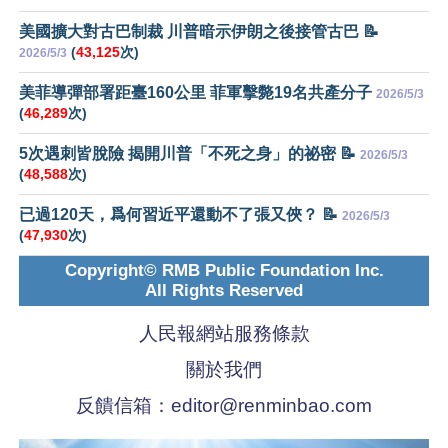
美國擴大對古巴制裁 川普暗示伊朗之後接管古巴 📝
(
43,125
次)
2026/5/3
美菲導彈部署距臺160公里 菲軍擊斃19名共產分子
2026/5/3
(
46,289
次)
5次遇刺皆脫險 揭開川普「不死之身」的祕密 📝
2026/5/3
(
48,588
次)
已過120天，爲何習近平還動不了張又俠？ 📝
2026/5/3
(
47,930
次)
Copyright© RMB Public Foundation Inc.
All Rights Reserved
人民報網站服務條款
關於我們
反饋信箱：
editor@renminbao.com