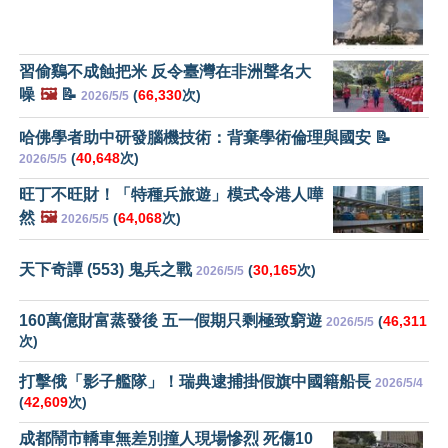
習偷鷄不成蝕把米 反令臺灣在非洲聲名大
噪
🖼️
📝
(
66,330
次)
2026/5/5
哈佛學者助中研發腦機技術：背棄學術倫理與國安 📝
(
40,648
次)
2026/5/5
旺丁不旺財！「特種兵旅遊」模式令港人嘩
然
🖼️
(
64,068
次)
2026/5/5
天下奇譚 (553) 鬼兵之戰
(
30,165
次)
2026/5/5
160萬億財富蒸發後 五一假期只剩極致窮遊
(
46,311
2026/5/5
次)
打擊俄「影子艦隊」！瑞典逮捕掛假旗中國籍船長
2026/5/4
(
42,609
次)
成都鬧市轎車無差別撞人現場慘烈 死傷10