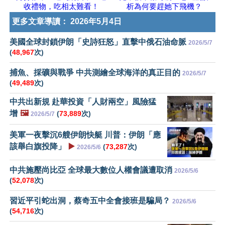
收禮物，吃相太難看！
析為何要趕她下飛機？
更多文章導讀：
2026年5月4日
美國全球封鎖伊朗「史詩狂怒」直擊中俄石油命脈
2026/5/7
(
48,967
次)
捕魚、採礦與戰爭 中共測繪全球海洋的真正目的
2026/5/7
(
49,489
次)
中共出新規 赴華投資「人財兩空」風險猛
增
🖼️
(
73,889
次)
2026/5/7
美軍一夜擊沉6艘伊朗快艇 川普：伊朗「應
該舉白旗投降」
▶️
(
73,287
次)
2026/5/6
中共施壓尚比亞 全球最大數位人權會議遭取消
2026/5/6
(
52,078
次)
習近平引蛇出洞，蔡奇五中全會接班是騙局？
2026/5/6
(
54,716
次)