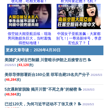
收礼物，吃相太难看！
析为何要赶她下飞机？
假空姐大闹亚航后续：现场
中国女子亚航发飙：大家都
男同胞损失巨大，当时羞愧
别飞！| 一尊添新绰号，李彦
得想钻地缝！
宏也反了？【
更多文章导读：
2026年4月30日
美国扩大对古巴制裁 川普暗示伊朗之后接管古巴 📝
(
43,120
次)
2026/5/3
美菲导弹部署距台160公里 菲军击毙19名共产分子
2026/5/3
(
46,284
次)
5次遇刺皆脱险 揭开川普“不死之身”的秘密 📝
2026/5/3
(
48,584
次)
已过120天，为何习近平还动不了张又侠？ 📝
2026/5/3