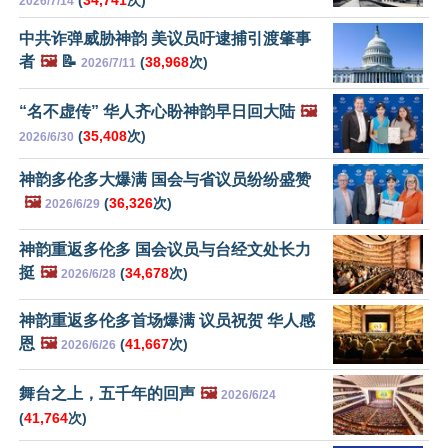
(
34,741
次)
2026/7/14
中共诈弹威胁神韵 美议员吁逮捕引渡肇事
者
🖼️
📝
(
38,968
次)
2026/7/11
“名不虚传” 华人齐心盼神韵早日回大陆
🖼️
(
35,408
次)
2026/6/30
神韵多伦多大爆满 国会与省议员纷纷盛赞
🖼️
(
36,326
次)
2026/6/29
神韵重返多伦多 国会议员与台经文处长力
挺
🖼️
(
34,678
次)
2026/6/28
神韵重返多伦多首场爆满 议员祝贺 华人感
恩
🖼️
(
41,667
次)
2026/6/26
舞台之上，五千年的回声
🖼️
2026/6/24
(
41,764
次)