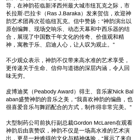
导，在神韵莅临新泽西州最大城市纽瓦克之际，市
长拉斯‧巴拉卡（Ras J.Baraka）发来贺信，欢迎神
韵艺术团再次莅临纽瓦克。信中赞扬：“神韵演出以
原创编舞、现场交响乐、动态天幕和中西乐器的结
合，展现了中国数千年文化的传奇、价值观和精
神，寓教于乐、启迪人心，让人叹为观止。”

不少观众表示，神韵不仅带来高水准的艺术享受，
更传递关于生命、信仰与道德的深层内涵，令人回
味无穷。

皮博迪奖（Peabody Award）得主、音乐家Nick Bal
aban盛赞神韵的音乐之美，“我喜欢神韵的编曲，也
很喜爱音乐与舞蹈配合的方式，制作得非常完美。”

大型制药公司前执行副总裁Gordon McLaren在观看
神韵后由衷赞叹，神韵不仅是一场高水准的艺术演
出，更是一种难得的文化与精神体验，“展示了来自