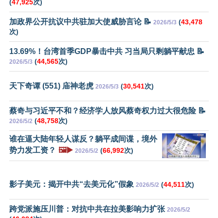
(
47,925
次)
加政界公开抗议中共驻加大使威胁言论 📝
(
43,478
2026/5/3
次)
13.69%！台湾首季GDP暴击中共 习当局只剩躺平献忠 📝
(
44,565
次)
2026/5/3
天下奇谭 (551) 庙神老虎
(
30,541
次)
2026/5/3
蔡奇与习近平不和？经济学人放风蔡奇权力过大很危险 📝
(
48,758
次)
2026/5/2
谁在逼大陆年轻人谋反？躺平成间谍，境外
势力发工资？
🖼️▶️
(
66,992
次)
2026/5/2
影子美元：揭开中共“去美元化”假象
(
44,511
次)
2026/5/2
跨党派施压川普：对抗中共在拉美影响力扩张
2026/5/2