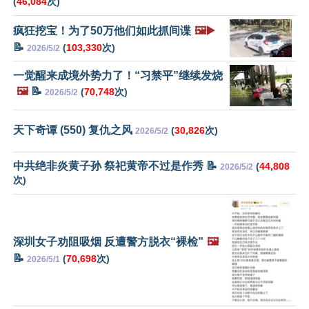
(
46,084
次)
疯狂挖宝！为了50万他们如此抓间谍
🖼️▶️
📝
(
103,330
次)
2026/5/2
一觉醒来成境外势力了！“习禁平”继续发烧
🖼️
📝
(
70,748
次)
2026/5/2
天下奇谭 (550) 复仇之风
(
30,826
次)
2026/5/2
中共绝非炎黄子孙 祭祀黄帝不过是作秀 📝
(
44,808
2026/5/2
次)
深圳女子劝阻吸烟 反遭警方脱衣“裸检”
🖼️
📝
(
70,698
次)
2026/5/1