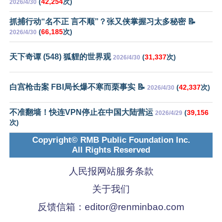
(
42,254
次)
2026/4/30
抓捕行动“名不正 言不顺”？张又侠掌握习太多秘密 📝
(
66,185
次)
2026/4/30
天下奇谭 (548) 狐貍的世界观
(
31,337
次)
2026/4/30
白宫枪击案 FBI局长爆不寒而栗事实 📝
(
42,337
次)
2026/4/30
不准翻墙！快连VPN停止在中国大陆营运
(
39,156
2026/4/29
次)
Copyright© RMB Public Foundation Inc.
All Rights Reserved
人民报网站服务条款
关于我们
反馈信箱：
editor@renminbao.com