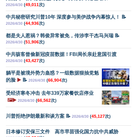
(
49,011
次)
2026/4/30
中共秘密研究川普10年 深度参与美伊战争内幕惊人！ 📝
(
44,936
次)
2026/4/30
都是夫人惹祸？韩俊异常被免，传涉李干杰马兴瑞 📝
(
51,906
次)
2026/4/30
中共骇客曾偷新冠疫苗数据！FBI局长亲赴意国引渡
(
43,427
次)
2026/4/30
躺平是被境外势力蛊惑？一组数据狠抽党魁
的脸
▶️
📝
(
66,904
次)
2026/4/30
受经济寒冬冲击 去年339万家餐饮店停业
🖼️▶️
(
66,562
次)
2026/4/30
川普拒绝伊朗最新和谈方案 📝
(
45,127
次)
2026/4/30
日本修订安保三文件 高市早苗强化国力抗中共威胁