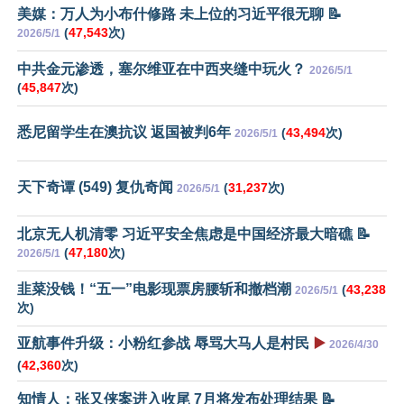
美媒：万人为小布什修路 未上位的习近平很无聊 📝
(
47,543
次)
2026/5/1
中共金元渗透，塞尔维亚在中西夹缝中玩火？
2026/5/1
(
45,847
次)
悉尼留学生在澳抗议 返国被判6年
(
43,494
次)
2026/5/1
天下奇谭 (549) 复仇奇闻
(
31,237
次)
2026/5/1
北京无人机清零 习近平安全焦虑是中国经济最大暗礁 📝
(
47,180
次)
2026/5/1
韭菜没钱！“五一”电影现票房腰斩和撤档潮
(
43,238
2026/5/1
次)
亚航事件升级：小粉红参战 辱骂大马人是村民
▶️
2026/4/30
(
42,360
次)
知情人：张又侠案进入收尾 7月将发布处理结果 📝