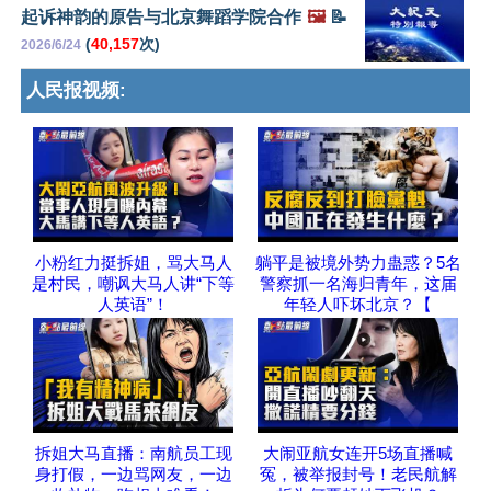
起诉神韵的原告与北京舞蹈学院合作
🖼️
📝
(
40,157
次)
2026/6/24
人民报视频:
小粉红力挺拆姐，骂大马人
躺平是被境外势力蛊惑？5名
是村民，嘲讽大马人讲“下等
警察抓一名海归青年，这届
人英语”！
年轻人吓坏北京？【
拆姐大马直播：南航员工现
大闹亚航女连开5场直播喊
身打假，一边骂网友，一边
冤，被举报封号！老民航解