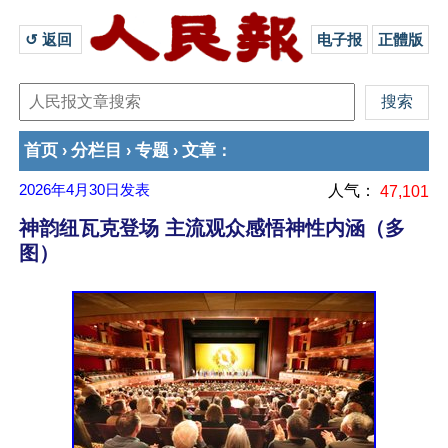
↺ 返回 
电子报
正體版
首页
分栏目
专题
文章
›
›
›
：
2026年4月30日
发表
人气：
47,101
神韵纽瓦克登场 主流观众感悟神性内涵（多
图）