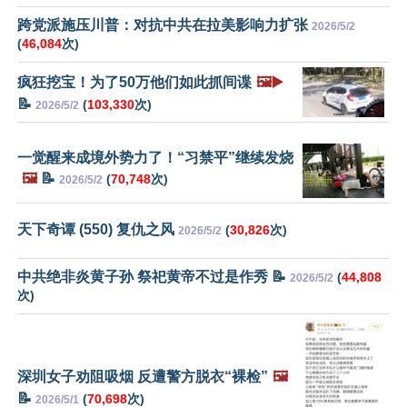
跨党派施压川普：对抗中共在拉美影响力扩张
2026/5/2
(
46,084
次)
疯狂挖宝！为了50万他们如此抓间谍
🖼️▶️
📝
(
103,330
次)
2026/5/2
一觉醒来成境外势力了！“习禁平”继续发烧
🖼️
📝
(
70,748
次)
2026/5/2
天下奇谭 (550) 复仇之风
(
30,826
次)
2026/5/2
中共绝非炎黄子孙 祭祀黄帝不过是作秀 📝
(
44,808
2026/5/2
次)
深圳女子劝阻吸烟 反遭警方脱衣“裸检”
🖼️
📝
(
70,698
次)
2026/5/1