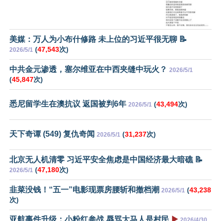
美媒：万人为小布什修路 未上位的习近平很无聊 📝
(
47,543
次)
2026/5/1
中共金元渗透，塞尔维亚在中西夹缝中玩火？
2026/5/1
(
45,847
次)
悉尼留学生在澳抗议 返国被判6年
(
43,494
次)
2026/5/1
天下奇谭 (549) 复仇奇闻
(
31,237
次)
2026/5/1
北京无人机清零 习近平安全焦虑是中国经济最大暗礁 📝
(
47,180
次)
2026/5/1
韭菜没钱！“五一”电影现票房腰斩和撤档潮
(
43,238
2026/5/1
次)
亚航事件升级：小粉红参战 辱骂大马人是村民
▶️
2026/4/30