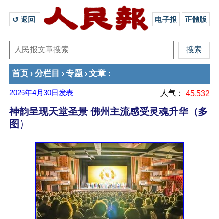
↺ 返回 
电子报
正體版
首页
分栏目
专题
文章
›
›
›
：
2026年4月30日
发表
人气：
45,532
神韵呈现天堂圣景 佛州主流感受灵魂升华（多
图）