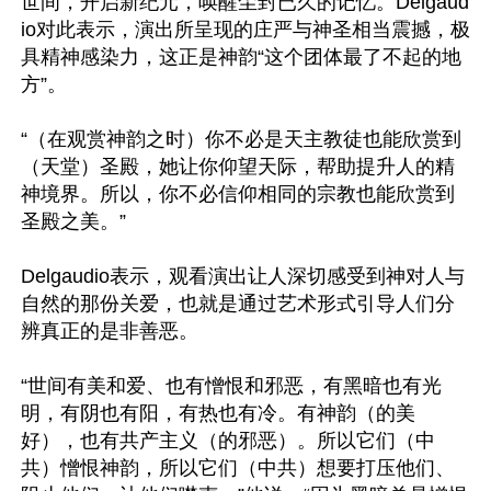
世间，开启新纪元，唤醒尘封已久的记忆。Delgaud
io对此表示，演出所呈现的庄严与神圣相当震撼，极
具精神感染力，这正是神韵“这个团体最了不起的地
方”。

“（在观赏神韵之时）你不必是天主教徒也能欣赏到
（天堂）圣殿，她让你仰望天际，帮助提升人的精
神境界。所以，你不必信仰相同的宗教也能欣赏到
圣殿之美。”

Delgaudio表示，观看演出让人深切感受到神对人与
自然的那份关爱，也就是通过艺术形式引导人们分
辨真正的是非善恶。

“世间有美和爱、也有憎恨和邪恶，有黑暗也有光
明，有阴也有阳，有热也有冷。有神韵（的美
好），也有共产主义（的邪恶）。所以它们（中
共）憎恨神韵，所以它们（中共）想要打压他们、