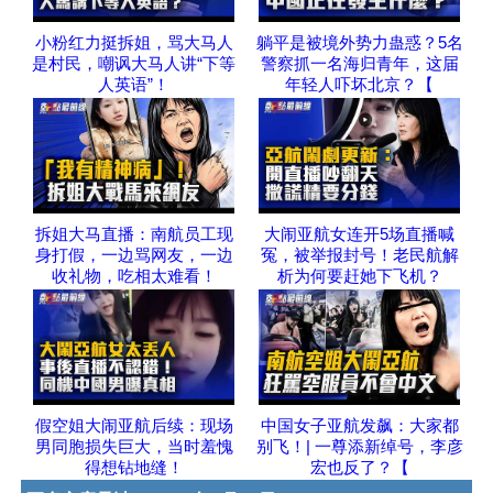
小粉红力挺拆姐，骂大马人
躺平是被境外势力蛊惑？5名
是村民，嘲讽大马人讲“下等
警察抓一名海归青年，这届
人英语”！
年轻人吓坏北京？【
拆姐大马直播：南航员工现
大闹亚航女连开5场直播喊
身打假，一边骂网友，一边
冤，被举报封号！老民航解
收礼物，吃相太难看！
析为何要赶她下飞机？
假空姐大闹亚航后续：现场
中国女子亚航发飙：大家都
男同胞损失巨大，当时羞愧
别飞！| 一尊添新绰号，李彦
得想钻地缝！
宏也反了？【