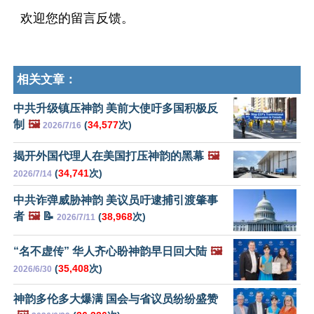
欢迎您的留言反馈。
相关文章：
中共升级镇压神韵 美前大使吁多国积极反
制
🖼️
(
34,577
次)
2026/7/16
揭开外国代理人在美国打压神韵的黑幕
🖼️
(
34,741
次)
2026/7/14
中共诈弹威胁神韵 美议员吁逮捕引渡肇事
者
🖼️
📝
(
38,968
次)
2026/7/11
“名不虚传” 华人齐心盼神韵早日回大陆
🖼️
(
35,408
次)
2026/6/30
神韵多伦多大爆满 国会与省议员纷纷盛赞