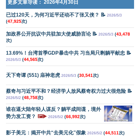
更多文章导读：
2026年4月30日
已过120天，为何习近平还动不了张又侠？ 📝
2026/5/3
(
47,925
次)
加政界公开抗议中共驻加大使威胁言论 📝
(
43,478
2026/5/3
次)
13.69%！台湾首季GDP暴击中共 习当局只剩躺平献忠 📝
(
44,565
次)
2026/5/3
天下奇谭 (551) 庙神老虎
(
30,541
次)
2026/5/3
蔡奇与习近平不和？经济学人放风蔡奇权力过大很危险 📝
(
48,758
次)
2026/5/2
谁在逼大陆年轻人谋反？躺平成间谍，境外
势力发工资？
🖼️▶️
(
66,992
次)
2026/5/2
影子美元：揭开中共“去美元化”假象
(
44,511
次)
2026/5/2