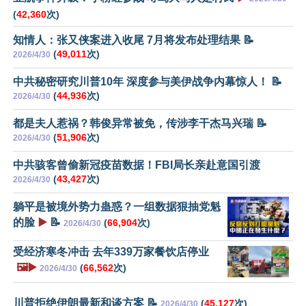
(
42,360
次)
知情人：张又侠案进入收尾 7月将发布处理结果 📝
(
49,011
次)
2026/4/30
中共秘密研究川普10年 深度参与美伊战争内幕惊人！ 📝
(
44,936
次)
2026/4/30
都是夫人惹祸？韩俊异常被免，传涉李干杰马兴瑞 📝
(
51,906
次)
2026/4/30
中共骇客曾偷新冠疫苗数据！FBI局长亲赴意国引渡
(
43,427
次)
2026/4/30
躺平是被境外势力蛊惑？一组数据狠抽党魁
的脸
▶️
📝
(
66,904
次)
2026/4/30
受经济寒冬冲击 去年339万家餐饮店停业
🖼️▶️
(
66,562
次)
2026/4/30
川普拒绝伊朗最新和谈方案 📝
(
45,127
次)
2026/4/30