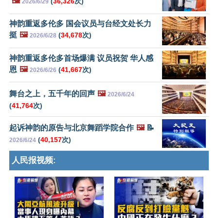
🖼️
(
36,326
次)
2026/6/29
神韵重返多伦多 国会议员与台经文处长力
挺
🖼️
(
34,678
次)
2026/6/28
神韵重返多伦多首场爆满 议员祝贺 华人感
恩
🖼️
(
41,667
次)
2026/6/26
舞台之上，五千年的回声
🖼️
2026/6/24
(
41,764
次)
起诉神韵的原告与北京舞蹈学院合作
🖼️
📝
(
40,157
次)
2026/6/24
人民报视频: