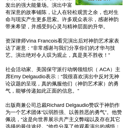
发出的强大能量场。演出中富
有深意的故事铺陈，让人在轻松观赏之余，也对生
命与现实产生更多思索。许多观众表示，感谢神韵
带来希望，并感受到心灵与精神层面的升华。

资深律师Vina Francois看完演出后对神韵艺术家表
达了谢意：“非常感谢与我们分享你们的才华与技
艺。演出绝对令人叹为观止，真是美不胜收！”

社会活动家、美国保守派行动纲领组织（ ACA）主
席Emy Delgaudio表示：“我很喜欢演出中反对无神
论议题的呈现，真的佩服他们（神韵艺术家）的勇
气，能够传递如此正面的信息。”

出版商兼公司总裁Richard Delgaudio赞叹于神韵作
为一个艺术团体“以弱胜强、以善胜恶的勇气”。他赞
佩说，“这是向世界展示共产主义弊端以及存在其它
选择的最佳途径。”他也分享了他观看演出的感悟：