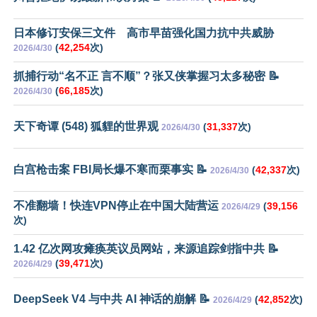
日本修订安保三文件 高市早苗强化国力抗中共威胁
(
42,254
次)
2026/4/30
抓捕行动“名不正 言不顺”？张又侠掌握习太多秘密 📝
(
66,185
次)
2026/4/30
天下奇谭 (548) 狐貍的世界观
(
31,337
次)
2026/4/30
白宫枪击案 FBI局长爆不寒而栗事实 📝
(
42,337
次)
2026/4/30
不准翻墙！快连VPN停止在中国大陆营运
(
39,156
2026/4/29
次)
1.42 亿次网攻瘫痪英议员网站，来源追踪剑指中共 📝
(
39,471
次)
2026/4/29
DeepSeek V4 与中共 AI 神话的崩解 📝
(
42,852
次)
2026/4/29