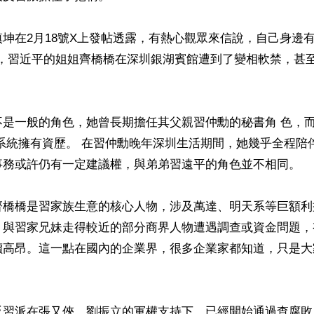
坤在2月18號X上發帖透露，有熱心觀眾來信說，自己身邊
年底，習近平的姐姐齊橋橋在深圳銀湖賓館遭到了變相軟禁，甚


不是一般的角色，她曾長期擔任其父親習仲勳的秘書角 色，
系統擁有資歷。 在習仲勳晚年深圳生活期間，她幾乎全程陪
事務或許仍有一定建議權，與弟弟習遠平的角色並不相同。

齊橋橋是習家族生意的核心人物，涉及萬達、明天系等巨額利
，與習家兄妹走得較近的部分商界人物遭遇調查或資金問題，
價高昂。這一點在國內的企業界，很多企業家都知道，只是大
反習派在張又俠、劉振立的軍權支持下，已經開始通過查腐敗