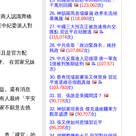
25. 回國朋友紛紛帶回相同消息：
千萬別回國
🖼️
(
123,062
次)
26. 神韻羅馬首場爆滿 政界名流傾
有商人認識齊橋
慕佩服
🖼️
(
118,880
次)
至中紀委派人對
27. 中國三大預言正被急速推向交
匯點 習近平在劫難逃
🖼️
📝
(
115,074
次)
28. 中共依靠「政治緊身衣」維持
執政
🖼️
(
107,862
次)
而且是官方配
29. 中共反腐進入惡循環 唐一軍貪
伴。 在習家兄妹
1億被判無期徒刑
🖼️
📝 (
107,571
次)
30. 蔡奇現場親審張又俠替身 習近
平進退維谷假戲真做
🖼️
📝
(
103,783
次)
益。還有消息
31. 習、張誰是美國間諜？
🖼️
有人最終「平安
(
90,778
次)
家不願意去挑
32. 神韻展現善良 傑克遜維爾軍方
觀眾盛讚
🖼️
(
90,707
次)
33. 張又俠如何惹惱習近平
(
86,208
次)
、查「裸官」的
34. 趙樂際膽氣十足 與習對抗保張