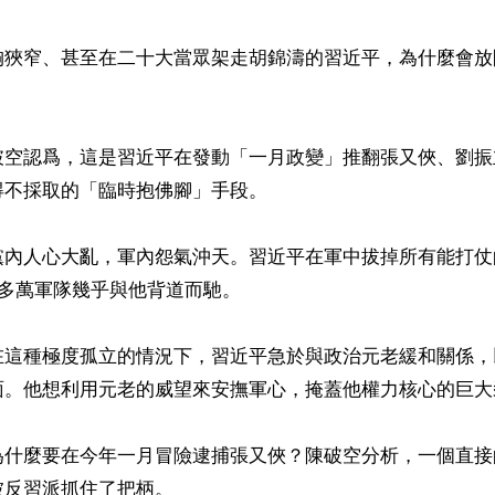
胸狹窄、甚至在二十大當眾架走胡錦濤的習近平，為什麼會放
破空認爲，這是習近平在發動「一月政變」推翻張又俠、劉振
不採取的「臨時抱佛腳」手段。

黨內人心大亂，軍內怨氣沖天。習近平在軍中拔掉所有能打仗
0多萬軍隊幾乎與他背道而馳。

在這種極度孤立的情況下，習近平急於與政治元老緩和關係，
面。他想利用元老的威望來安撫軍心，掩蓋他權力核心的巨大裂
為什麼要在今年一月冒險逮捕張又俠？陳破空分析，一個直接
反習派抓住了把柄。
