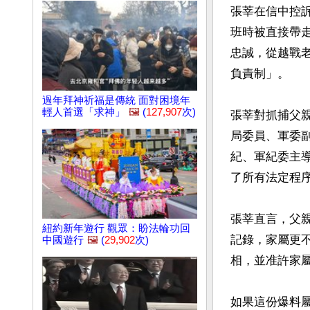
張莘在信中控訴
班時被直接帶
忠誠，從越戰
負責制」。

過年拜神祈福是傳統 面對困境年
輕人首選「求神」
🖼️
(
127,907
次)
張莘對抓捕父
局委員、軍委
紀、軍紀委主
了所有法定程
張莘直言，父
紐約新年遊行 觀眾：盼法輪功回
記錄，家屬更
中國遊行
🖼️
(
29,902
次)
相，並准許家屬
如果這份爆料