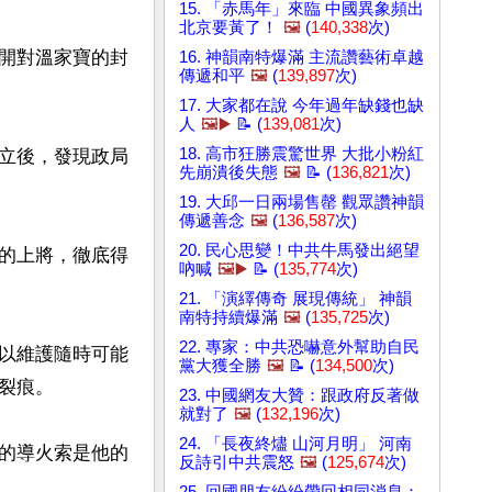
15. 「赤馬年」來臨 中國異象頻出
北京要黃了！
🖼️
(
140,338
次)
開對溫家寶的封
16. 神韻南特爆滿 主流讚藝術卓越
傳遞和平
🖼️
(
139,897
次)
17. 大家都在說 今年過年缺錢也缺
人
🖼️▶️
📝 (
139,081
次)
18. 高市狂勝震驚世界 大批小粉紅
立後，發現政局
先崩潰後失態
🖼️
📝 (
136,821
次)
19. 大邱一日兩場售罄 觀眾讚神韻
傳遞善念
🖼️
(
136,587
次)
20. 民心思變！中共牛馬發出絕望
的上將，徹底得
吶喊
🖼️▶️
📝 (
135,774
次)
21. 「演繹傳奇 展現傳統」 神韻
南特持續爆滿
🖼️
(
135,725
次)
22. 專家：中共恐嚇意外幫助自民
以維護隨時可能
黨大獲全勝
🖼️
📝 (
134,500
次)
痕。

23. 中國網友大贊：跟政府反著做
就對了
🖼️
(
132,196
次)
24. 「長夜終燼 山河月明」 河南
的導火索是他的
反詩引中共震怒
🖼️
(
125,674
次)