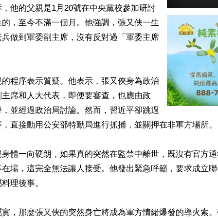
，他的父親是1月20號在中央黨校參加研討
走的，至今不滿一個月。他強調，張又俠一生
老兵做到軍委副主席，沒有反對過「軍委主席
親的程序表示質疑。他表示，張又俠身為政治
副主席和人大代表，即便要審查，也應由政
導，並經過政治局討論。然而，習近平卻跳過
序，直接動用公安部特勤局進行抓捕，並關押在非軍方場所。

親身體一向硬朗，如果真的突然在監禁中離世，既沒有官方通
不在場，這完全無法讓人接受。他發出緊急呼籲，要求成立聯
料理後事。

屬實，那麼張又俠的突然身亡將成為軍方情緒爆發的導火索。