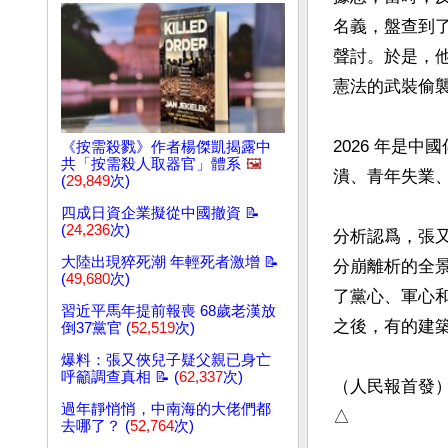
名義，盤查到
聲討。於是，
憲法的武裝偷襲
2026 年是
《按需殺戮》作者楊傑凱揭露中
共「按需殺人取器官」體系
🖼️
潰、青年失業、
(
29,849
次)
四成日資企業擬從中國撤資 📝
(
24,236
次)
分析認爲，張
大陸出現猝死潮 年輕死者激增 📝
分崩離析的全
(
49,680
次)
了黨心、軍心
習近平馬年提前報喪 68歲老漢放
之後，有的建築
倒37黨官 (
52,519
次)
爆料：張又俠兒子疑父親已身亡
呼籲調查真相 📝 (
62,337
次)
（人民報首發）
過年靜悄悄，中南海的大佬們都
△
去哪了？ (
52,764
次)
文章網址: http://w