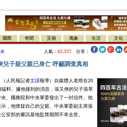
國際
奇聞
災禍
萬象
生活
文化
人氣：
62,337
分享：
發表
俠兒子疑父親已身亡 呼籲調查真相
】（人民報記者
文謹
報導）自媒體人老燈在20
個猛料。據他接到的消息，張又俠的兒子張莘
中央、國務院和中央軍委發出了一封信件。他
表示，他懷疑自己的父親、中央軍委副主席張
公安部的審訊基地監禁期間不幸去世。
