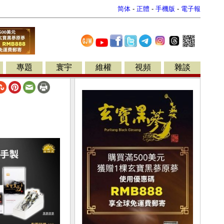
简体
-
正體
-
手機版
-
電子報
專題
寰宇
維權
視頻
雜談