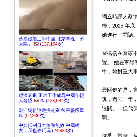
獨立時評人蔡慎
橋，2025 
她進行了問話。
沙塵侵襲近半中國 北京罕現「藍
太陽」
🖼️
(
137,164
次)
習橋橋在習家
置。 她在軍隊
中，她對重大
最關鍵的是，
經濟衰退 正常工作成爲中國年輕
說，過去一年
人奢望
🖼️
📝 (
128,691
次)
過關」，但代
湛江媽祖巡遊換乩童 後果很嚴重
📝 (
52,936
次)
明。

中共抵制日本旅遊無效 中國網
友：我也去玩玩 (
24,930
次)
據悉，當時，