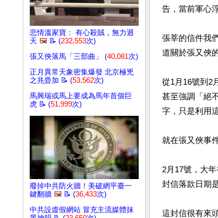
告，當前軍心
悲情溫家寶： 有心殺賊，無力迴
張莘的信件我
天
🖼️
📝 (
232,553
次)
道關於張又俠
張又俠落馬「三部曲」 (
40,081
次)
正月異常天象密集爆發 北京極兇
之兆曡加 📝 (
53,562
次)
從1月16號到
馬興瑞或馬上要成為馬年首個巨
甚至強調「絕
虎 📝 (
51,999
次)
字，只是利用
就在張又俠事
2月17號，大
封信落款日期是
廢掉中共防火牆！美破網平臺一
鍵翻牆
🖼️
📝 (
36,433
次)
中共設虛假網站 冒充主流媒體抹
這封信很有來