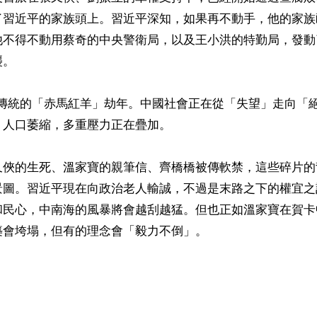
了習近平的家族頭上。習近平深知，如果再不動手，他的家族
他不得不動用蔡奇的中央警衛局，以及王小洪的特勤局，發動
。

中國傳統的「赤馬紅羊」劫年。中國社會正在從「失望」走向「
人口萎縮，多重壓力正在疊加。

又俠的生死、溫家寶的親筆信、齊橋橋被傳軟禁，這些碎片的
景圖。習近平現在向政治老人輸誠，不過是末路之下的權宜之
和民心，中南海的風暴將會越刮越猛。但也正如溫家寶在賀卡
會垮塌，但有的理念會「毅力不倒」。



ww.renminbao.com/rmb/articles/2026/2/21/94122b.html