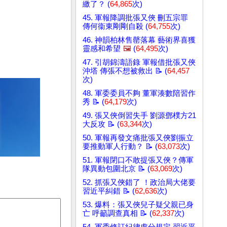
繳了？ (
64,865
次)
45. 軍報降調批張又俠 刪五宗罪
傳何衞東剛剛自殺 (
64,755
次)
46. 神韻柏林售罄落幕 藝術界喜獲
靈感和希望
🖼️
(
64,495
次)
47. 引胡錦濤語錄 軍報借批張又俠
沖塔 傳張不想被救出 📝 (
64,457
次)
48. 軍委委員不夠 董軍湊數陪習作
秀 📝 (
64,179
次)
49. 張又俠倒習失手 劉源鄧樸方21
大反攻 📝 (
63,344
次)
50. 軍報再發文痛批張又俠劉振立
要推動軍人行動？ 📝 (
63,073
次)
51. 軍報閉口不敢提張又俠？傳軍
隊異動包圍北京 📝 (
63,069
次)
52. 抓張又俠錯了 ！政治局大佬要
習近平糾錯 📝 (
62,636
次)
53. 爆料：張又俠兒子疑父親已身
亡 呼籲調查真相 📝 (
62,337
次)