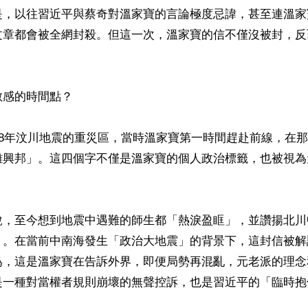
是，以往習近平與蔡奇對溫家寶的言論極度忌諱，甚至連溫家
文章都會被全網封殺。但這一次，溫家寶的信不僅沒被封，反
感的時間點？

08年汶川地震的重災區，當時溫家寶第一時間趕赴前線，在
難興邦」。這四個字不僅是溫家寶的個人政治標籤，也被視為
說，至今想到地震中遇難的師生都「熱淚盈眶」，並讚揚北川
」。在當前中南海發生「政治大地震」的背景下，這封信被解
爲，這是溫家寶在告訴外界，即便局勢再混亂，元老派的理念
是一種對當權者規則崩壞的無聲控訴，也是習近平的「臨時抱