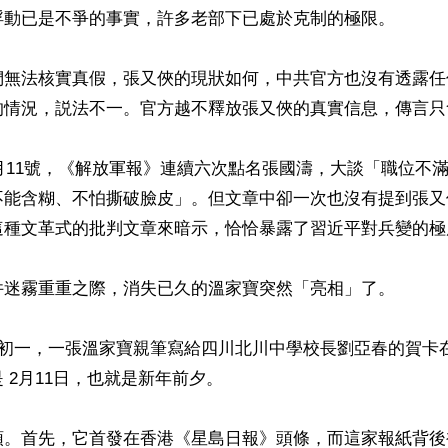
浮動已是不爭的事實，許多老部下已處於克制的極限。

們無法核實真假，張又俠的現狀如何，中共官方也沒有透露任
的情況，説法不一。官方越不釋放張又俠的真實信息，傳言只
2月11號，《解放軍報》連續六次點名張國濤，大談「職位不
不能含糊、不怕撕破臉皮」。但文章中卻一次也沒有提到張又
這種文革式的批判文章來暗示，恰恰暴露了習近平對兵變的極度
件迷霧重重之際，消失已久的溫家寶突然「亮相」了。

年初一，一張溫家寶親筆寫給四川北川中學校長劉亞春的賀卡
 2月11日，也就是新年前夕。

頭。首先，它首發在香港《星島日報》頭條，而這家報紙背後