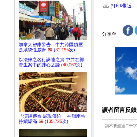
打印機版
分享至：
加拿大智庫警告：中共跨國鎮壓
是系統性威脅
🖼️
(
31,195
次)
以法律之名行誅連之實 中共在郭
賢生案中的誅心之論 (
40,063
次)
讀者留言反饋
「演繹傳奇 展現傳統」 神韻南特
持續爆滿
🖼️
(
135,725
次)