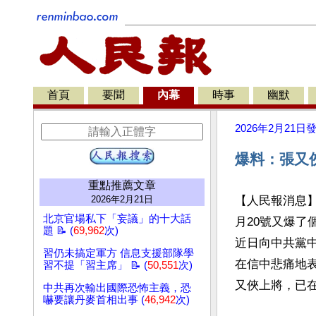
首頁
要聞
內幕
時事
幽默
2026年2月21日
爆料：張又
重點推薦文章
2026年2月21日
【人民報消息
北京官場私下「妄議」的十大話
月20號又爆了
題 📝 (
69,962
次)
近日向中共黨
習仍未搞定軍方 信息支援部隊學
在信中悲痛地
習不提「習主席」 📝 (
50,551
次)
又俠上將，已在
中共再次輸出國際恐怖主義，恐
嚇要讓丹麥首相出事 (
46,942
次)