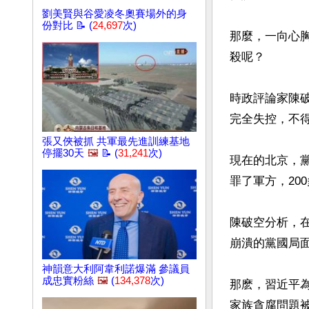
劉美賢與谷愛凌冬奧賽場外的身
份對比 📝 (
24,697
次)
那麼，一向心
殺呢？

時政評論家陳
完全失控，不得
張又俠被抓 共軍最先進訓練基地
停擺30天
🖼️
📝 (
31,241
次)
現在的北京，
罪了軍方，20
陳破空分析，
崩潰的黨國局
神韻意大利阿韋利諾爆滿 參議員
成忠實粉絲
🖼️
(
134,378
次)
那麽，習近平
家族貪腐問題被