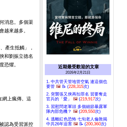
何消息。多個渠
會越來越多。

滿、產生抵觸」，
俠和劉振立德名
恐懼。

近期最受歡迎的文章
2026年2月21日
1. 中共管天管地管空氣 連這個也
要管
🖼️
📝 (
228,315
次)
2. 突襲張又俠再扣罪名 習要奪走
在網上瘋傳。這
官兵的「愛」
🖼️
(
219,917
次)
3. 習慰問老軍頭 多個細節暴露軍
隊內部危機？
🖼️
(
209,550
次)
4. 逃離紅色恐怖 七旬老人倫敦揭
被認為受習派控
中共26年迫害
🖼️
📝 (
200,360
次)