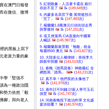
5. 紅朝敗象：人活著卡還在 銀行
寶在澳門日報發
存款不見了
🖼️
📝 (
149,649
次)
而在微信、微博
6. 內蒙多名高官下臺 黃燈籠預示
「完了」
🖼️
📝 (
147,483
次)
7. 楊蘭蘭1.8萬澳元行頭街頭走秀
與警僵持
🖼️
📝 (
147,201
次)
8. 張又俠落馬 CIA直接向中國軍
人喊話
🖼️
(
145,987
次)
9. 楊蘭蘭新家景觀「無敵」租金
那裡的黑板上寫下
每週8500 澳元
🖼️
📝 (
143,827
次)
元老派力量的象
10. 大陸多位人權律師：恭祝李大
師新年快樂
🖼️
(
143,519
次)
11. 春晚《踏馬迎春》神曲爆紅 全
網怒駡「踏馬」
🖼️▶️
(
143,231
次)
中學「堅強不
12. 真不幸！他們長的太像他了
🖼️
📝 (
141,978
次)
讀為一種政治隱
13. 過年討不到錢 討薪人寧可玉石
和勢力依然「毅
俱焚
🖼️
📝 (
141,747
次)
佛腳」與向老人
14. 河南春晚投下政治炸彈 文化盛
宴涉顛覆？
🖼️
(
140,974
次)