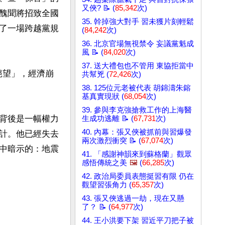
又俠? 📝 (
85,342
次)
醜聞將招致全國
35. 幹掉強大對手 習未獲片刻輕鬆
了一場跨越黨規
(
84,242
次)
36. 北京官場無視禁令 妄議黨魁成
風 📝 (
84,020
次)
37. 送大禮包也不管用 東協拒當中
絕望」，經濟崩
共幫兇 (
72,426
次)
38. 125位元老被代表 胡錦濤朱鎔
基真實現狀 (
68,054
次)
39. 參與李克強搶救工作的上海醫
背後是一幅權力
生成功逃離 📝 (
67,731
次)
40. 內幕：張又俠被抓前與習爆發
計。他已經失去
兩次激烈衝突 📝 (
67,074
次)
中暗示的：地震
41. 「感謝神韻來到蘇格蘭」觀眾
感悟傳統之美
🖼️
(
66,285
次)
42. 政治局委員表態挺習有限 仍在
觀望習張角力 (
65,357
次)
43. 張又俠逃過一劫，現在又懸
了？ 📝 (
64,977
次)
44. 王小洪要下架 習近平刀把子被