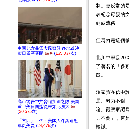
黑神韻 📝 (
23,650
次)
制。更反常的
表紀念母親的
到處流傳。

但爲何是這個敏
中國北方暴雪大風齊襲 多地黃沙
蔽日景區關閉
🖼️▶️
(
139,937
次)
北川中學是20
了著名的「多
徵。

溫家寶在信中
屈、毅力不倒
高市警告中共脅迫加劇之際 美國
重申美日同盟從未如此強大
🖼️
喻。觀察家認
(
30,575
次)
力不倒」，這
「六四」二代：美國人評奧運冠
軍劉美賢 (
24,476
次)
輸誠。
