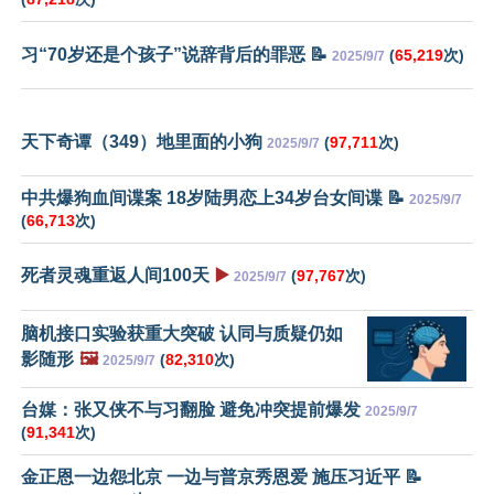
习“70岁还是个孩子”说辞背后的罪恶 📝
(
65,219
次)
2025/9/7
天下奇谭（349）地里面的小狗
(
97,711
次)
2025/9/7
中共爆狗血间谍案 18岁陆男恋上34岁台女间谍 📝
2025/9/7
(
66,713
次)
死者灵魂重返人间100天
▶️
(
97,767
次)
2025/9/7
脑机接口实验获重大突破 认同与质疑仍如
影随形
🖼️
(
82,310
次)
2025/9/7
台媒：张又侠不与习翻脸 避免冲突提前爆发
2025/9/7
(
91,341
次)
金正恩一边怨北京 一边与普京秀恩爱 施压习近平 📝