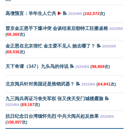
高僧预言：羊年生人亡共
▶️
📝
(
102,572
次)
2025/9/5
普京金正恩手下爆冲突 会谈结束后朝特工狂擦桌椅
2025/9/5
(
66,360
次)
金正恩在北京很忙 金主爱不见人 她去哪了？ 📝
2025/9/5
(
69,536
次)
天下奇谭（347）九头鸟的传说 📝
(
98,869
次)
2025/9/4
北京阅兵针对美国还是推销武器？ 📝
(
64,841
次)
2025/9/4
九三阅兵再证习丧失军权 张又侠天安门城楼露脸 📝
(
69,167
次)
2025/9/4
抗日纪念日台湾缅怀先烈 中共大阅兵起反效果
2025/9/4
(
108,007
次)