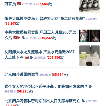
万官员
🖼️
(
257,564
次)
2025/9/8
俄最大规模空袭乌 川普称将启动“第二阶段制裁”
2025/9/8
(
68,205
次)
中共大撒币被骂卖国 环卫工人月薪200元怎
么活
🖼️▶️
📝
(
210,232
次)
2025/9/8
沈阳师大水龙头流黑水 严重水污染致2087
人上吐下泻
🖼️
📝
(
206,856
次)
2025/9/8
北京阅兵透露的诡异
(
65,894
次)
2025/9/8
这个女人的地位比习近平还高，她是如何发家的？ 📝
(
96,725
次)
2025/9/8
北京阅兵习普私密对话引出人口失踪与脑死亡 📝
2025/9/8
(
87,218
次)