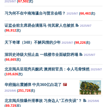
(
67,502
次)
2025/9/7
习为何不在中南海瀛台与普京会晤？
(
66,463
次)
2025/9/7
证监会前主席易会满落马 传其家人也被抓 📝
2025/9/7
(
86,912
次)
天下奇谭（348）不解风情的少年
(
98,226
次)
2025/9/7
深圳史诗级大招止血 一线楼市全面破防坍塌 📝
2025/9/7
(
66,665
次)
北京阅兵呈现穷兵黩武 澳洲前官员：令人毛骨悚然
2025/9/7
(
105,626
次)
华府抛出震撼弹 中共360亿白花了
🖼️
(
251,728
次)
2025/9/6
北京阅兵惊爆外泄事故 习身边人“工作失误”？ 📝
2025/9/6
(
89,729
次)