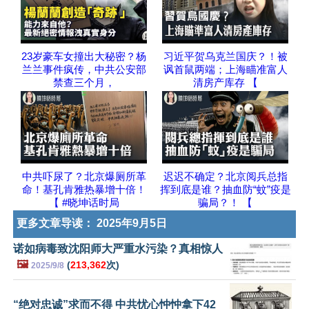
23岁豪车女撞出大秘密？杨
习近平贺乌克兰国庆？！被
兰兰事件疯传，中共公安部
讽首鼠两端；上海瞄准富人
禁查三个月，
清房产库存 【
中共吓尿了？北京爆厕所革
迟迟不确定？北京阅兵总指
命！基孔肯雅热暴增十倍！
挥到底是谁？抽血防“蚊”疫是
【 #晓坤话时局
骗局？！ 【
更多文章导读：
2025年9月5日
诺如病毒致沈阳师大严重水污染？真相惊人
🖼️
(
213,362
次)
2025/9/8
“绝对忠诚”求而不得 中共忧心忡忡拿下42