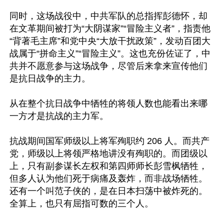
同时，这场战役中，中共军队的总指挥彭德怀，却
在文革期间被打为“大阴谋家”“冒险主义者”，指责他
“背著毛主席”和党中央“大放干扰政策”，发动百团大
战属于“拼命主义”“冒险主义”。这也充份佐证了，中
共并不愿意参与这场战争，尽管后来拿来宣传他们
是抗日战争的主力。

从在整个抗日战争中牺牲的将领人数也能看出来哪
一方才是抗战的主力军。

抗战期间国军师级以上将军殉职约 206 人。而共产
党，师级以上将领严格地讲没有殉职的。而团级以
上，只有副参谋长左权和第四师师长彭雪枫牺牲，
但多人认为他们死于病痛及轰炸，而非战场牺牲。
还有一个叫范子侠的，是在日本扫荡中被炸死的。
全算上，也只有屈指可数的三个人。
