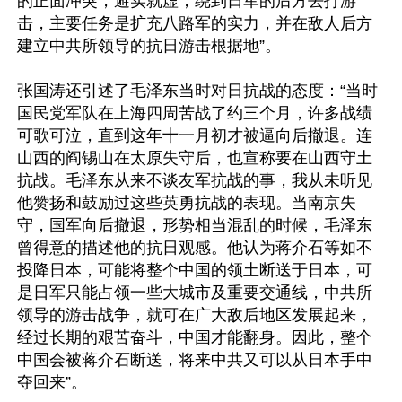
的正面冲突，避实就虚，绕到日军的后方去打游
击，主要任务是扩充八路军的实力，并在敌人后方
建立中共所领导的抗日游击根据地”。

张国涛还引述了毛泽东当时对日抗战的态度：“当时
国民党军队在上海四周苦战了约三个月，许多战绩
可歌可泣，直到这年十一月初才被逼向后撤退。连
山西的阎锡山在太原失守后，也宣称要在山西守土
抗战。毛泽东从来不谈友军抗战的事，我从未听见
他赞扬和鼓励过这些英勇抗战的表现。当南京失
守，国军向后撤退，形势相当混乱的时候，毛泽东
曾得意的描述他的抗日观感。他认为蒋介石等如不
投降日本，可能将整个中国的领土断送于日本，可
是日军只能占领一些大城市及重要交通线，中共所
领导的游击战争，就可在广大敌后地区发展起来，
经过长期的艰苦奋斗，中国才能翻身。因此，整个
中国会被蒋介石断送，将来中共又可以从日本手中
夺回来”。
