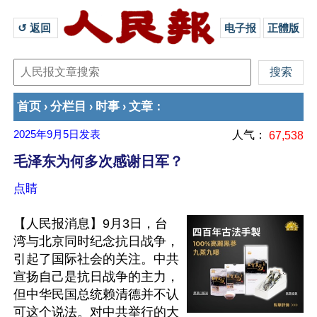
↺ 返回 
电子报
正體版
首页
分栏目
时事
文章
›
›
›
：
2025年9月5日
发表
人气：
67,538
毛泽东为何多次感谢日军？
点睛
【人民报消息】9月3日，台
湾与北京同时纪念抗日战争，
引起了国际社会的关注。中共
宣扬自己是抗日战争的主力，
但中华民国总统赖清德并不认
可这个说法。对中共举行的大