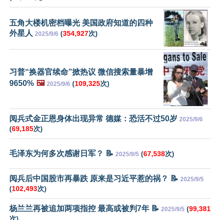
五角大楼机密档曝光 美国政府知道的四种
外星人
(
354,927
次)
2025/9/6
习普“换器官续命”掀热议 微信搜索量暴增
9650%
🖼️
(
109,325
次)
2025/9/6
阅兵式金正恩身体出现异常 德媒：恐活不过50岁
2025/9/6
(
69,185
次)
毛泽东为何多次感谢日军？ 📝
(
67,538
次)
2025/9/5
阅兵后中国股市再暴跌 原来是习近平惹的祸？ 📝
2025/9/5
(
102,493
次)
杨兰兰再被追加两项指控 最高或被判7年 📝
(
99,381
2025/9/5
次)