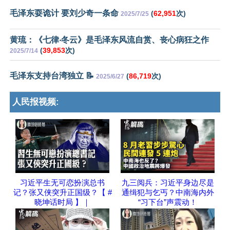
毛泽东耍诡计 要刘少奇一条命
(
62,951
次)
2025/7/25
黄琉：《七律‧冬云》是毛泽东风流自赏、丧心病狂之作
(
39,853
次)
2025/7/14
毛泽东支持台湾独立 📝
(
86,719
次)
2025/6/27
人民报视频:
习近平生无可恋扮演总书
九三阅兵：习近平身边尽是
记？张又侠突升正国级？【 #
通缉犯与乞丐？中南海内外
晓坤话时局 】｜
“习下台”声震动！