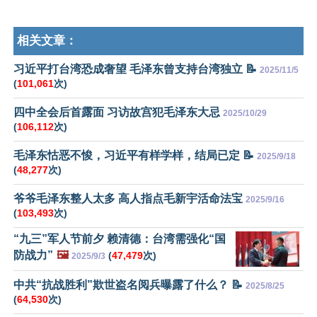
相关文章：
习近平打台湾恐成奢望 毛泽东曾支持台湾独立 📝
2025/11/5
(
101,061
次)
四中全会后首露面 习访故宫犯毛泽东大忌
2025/10/29
(
106,112
次)
毛泽东怙恶不悛，习近平有样学样，结局已定 📝
2025/9/18
(
48,277
次)
爷爷毛泽东整人太多 高人指点毛新宇活命法宝
2025/9/16
(
103,493
次)
“九三”军人节前夕 赖清德：台湾需强化“国
防战力”
🖼️
(
47,479
次)
2025/9/3
中共“抗战胜利”欺世盗名阅兵曝露了什么？ 📝
2025/8/25
(
64,530
次)