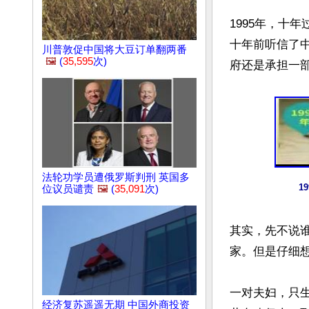
1995年，十
十年前听信了
川普敦促中国将大豆订单翻两番
🖼️
(
35,595
次)
府还是承担一部
法轮功学员遭俄罗斯判刑 英国多
1
位议员谴责
🖼️
(
35,091
次)
其实，先不说
家。但是仔细想
一对夫妇，只
经济复苏遥遥无期 中国外商投资