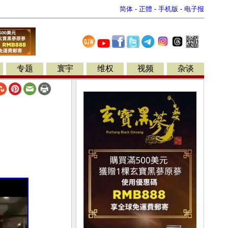
简体
-
正體
-
手机版
-
电子报
专题
寰宇
维权
视频
杂谈