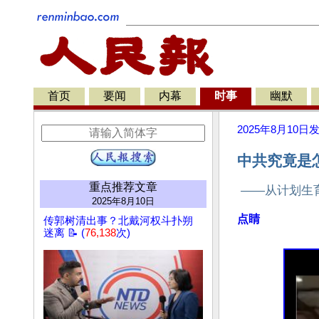
首页
要闻
内幕
时事
幽默
2025年8月10日
中共究竟是
重点推荐文章
——从计划生
2025年8月10日
点睛
传郭树清出事？北戴河权斗扑朔
迷离 📝 (
76,138
次)