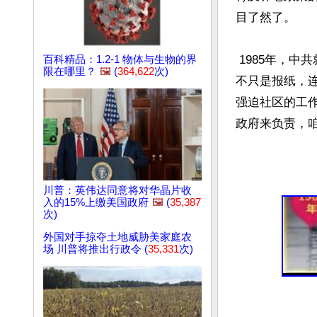
目了然了。

 1985年，中共就开始宣传：“只生一个好，政府来养老”；
百科精品：1.2-1 物体与生物的界
限在哪里？
🖼️
(
364,622
次)
不只是报纸，
强迫社区的工
政府来负责，咱
川普：英伟达同意将对华晶片收
入的15%上缴美国政府
🖼️
(
35,387
次)
外国对手掠夺土地威胁美家庭农
场 川普将推出行政令 (
35,331
次)