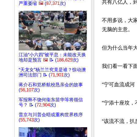
共有八亿人，到
严重萎缩
🖼️
(
87,371
次)
不用多说，大
无脑的主意。

但为什么当年
江油“小六四”被平息：未能改天换
地却是预言
🖼️
📝 (
186,629
次)
我们看一看下面
“天龙女”杨兰兰究竟是谁？惊动澳
洲司法部门 📝 (
71,901
次)
“宁可血流成河
蒋介石和笕桥航校恳亲会的故事
(
56,107
次)
军报释不饶何衞东苗华等将领信
“宁添十座坟，
号？ 📝 (
72,904
次)
普京与川普会晤或重构世界秩序
(
55,743
次)
“该流不流，扒房