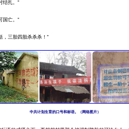
结扎。”

国亡。”

括，三胎四胎杀杀杀！”

中共计划生育的口号和标语。（网络图片）