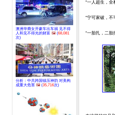
“一人超生，全村
“宁可家破，不可
澳洲华裔女开豪车出车祸 见不得
“一胎扎，二胎
人和见不得光的财富
🖼️
(
68,081
次)
分析：中共跨国镇压神韵 对美构
成重大危害
🖼️
(
35,716
次)