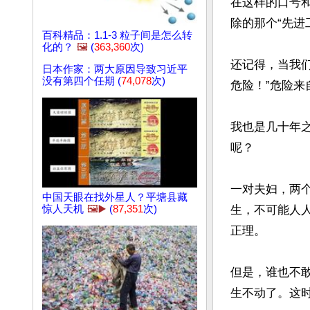
在这样的口号
除的那个“先进
百科精品：1.1-3 粒子间是怎么转
化的？
🖼️
(
363,360
次)
还记得，当我
日本作家：两大原因导致习近平
没有第四个任期 (
74,078
次)
危险！”危险来
我也是几十年
呢？

一对夫妇，两
中国天眼在找外星人？平塘县藏
惊人天机
🖼️▶️
(
87,351
次)
生，不可能人
正理。

但是，谁也不敢
生不动了。这时