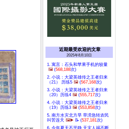
近期最受欢迎的文章
2025年8月10日
1. 寓言：石头和苹果手机的较量
🖼️
(
568,188
次)
2. 小说：大梁英雄传之王者归来
（21） 历练5
🖼️
(
567,168
次)
3. 小说：大梁英雄传之王者归来
（20）历练4
🖼️
(
555,717
次)
4. 小说：大梁英雄传之王者归来
（19）历练3
🖼️
(
553,858
次)
5. 南方水灾北方旱 旱涝急转农民
叫苦连天
🖼️▶️
📝 (
537,181
次)
6. 今年夏天不平静 天灾人祸不断