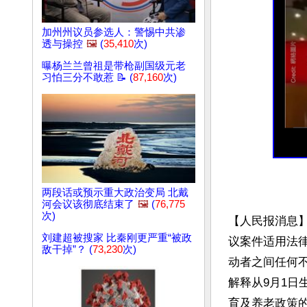
加州州议员参选人：警惕中共渗
透与操控
🖼️
(
35,410
次)
曝杨兰兰曾祖是带枪副国级元老
习怕三分不敢惹 📝 (
87,160
次)
两段话或预示重大政治变局 北戴
河会议该彻底结束了
🖼️
(
76,775
次)
【人民报消息】
刘建超被搜家 比秦刚更严重“被政
议案件适用法
敌干掉”？ (
73,230
次)
动者之间任何
解释从9月1日
育及养老政策