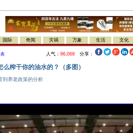
国际
奇闻
灾祸
万象
生活
文化
人气：
86,068
分享：
发表
怎么榨干你的油水的？（多图）
育到养老政策的分析