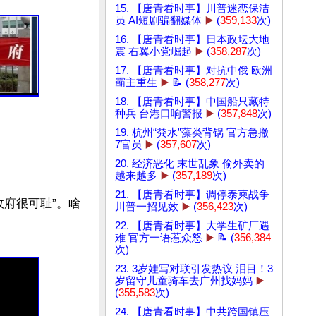
15. 【唐青看时事】川普迷恋保洁
员 AI短剧骗翻媒体
▶️
(
359,133
次)
16. 【唐青看时事】日本政坛大地
震 右翼小党崛起
▶️
(
358,287
次)
17. 【唐青看时事】对抗中俄 欧洲
霸主重生
▶️
📝 (
358,277
次)
18. 【唐青看时事】中国船只藏特
种兵 台港口响警报
▶️
(
357,848
次)
19. 杭州“粪水”藻类背锅 官方急撤
7官员
▶️
(
357,607
次)
20. 经济恶化 末世乱象 偷外卖的
越来越多
▶️
(
357,189
次)
21. 【唐青看时事】调停泰柬战争
政府很可耻”。啥
川普一招见效
▶️
(
356,423
次)
22. 【唐青看时事】大学生矿厂遇
难 官方一语惹众怒
▶️
📝 (
356,384
次)
23. 3岁娃写对联引发热议 泪目！3
岁留守儿童骑车去广州找妈妈
▶️
(
355,583
次)
24. 【唐青看时事】中共跨国镇压