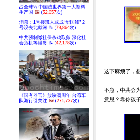
占全球⅓ 中国成世界第一大塑料
生产国
🖼️
(
52,057
次)
消息：1号接班人或成“华国锋” 2
号没去北戴河 📝 (
79,864
次)
中共强制缴社保杀鸡取卵 深化社
会危机等爆煲 📝 (
42,178
次)
这下麻烦了，想
不急，中共会为
《国有器官》放映满周年 台湾车
意思？靠你孩子
队游行引关注
🖼️
(
271,737
次)