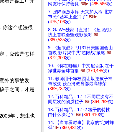
或者是被工厂开
网友吁保持善良
🖼️▶️
(
485,586
次)
7. 强降雨放水库 天灾加人祸 北京
市民:“基本上全冲了”
🖼️▶️
(
475,106
次)
，你这个想法很
8. GJW+独家［直播］《超限战》
线上首映会暨观影派对
🖼️
(
380,535
次)
9. 《超限战》7月31日美国国会山
首映 影片揭中共“超限战”策略
🖼️
定，应该是怎样
(
372,300
次)
10. 《你在哪里》中文配音版 在干
净世界全球首播
🖼️
(
370,495
次)
11. 教师用干净校园让叛逆孩子神
意外的事故发
奇改变 获台湾教育部最高殊荣
(
369,782
次)
孩子之间，才是
12. 百科精品：1.1-1不同层次有不
同层次的物质粒子
🖼️
(
364,269
次)
13. 百科精品：1.1-2 粒子的特性
由什么决定？
🖼️
(
361,410
次)
005年，想生也
14. 【唐青看时事】北京的“定时炸
弹”
▶️
(
360,481
次)