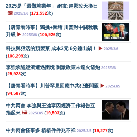
2025是「最難就業年」 網友:趕緊改天換日
🖼️
(
171,532
次)
2025/3/6
【唐青看時事】獨挑+圍堵 川普對中關稅戰
升級
▶️
(
105,926
次)
2025/3/6
科技與狠活的預製菜 成本3元 6分鐘出鍋！
▶️
2025/3/6
(
106,299
次)
李強承認經濟遭遇困境 刺激政策未達火箭炮
2025/3/6
(
25,923
次)
【唐青看時事】川普罕見回應中共犯臺問題
▶️
2025/3/5
(
94,587
次)
中共兩會 李強與王滬寧因經濟工作報告互
掐起來
🖼️
(
19,503
次)
2025/3/5
中共兩會怪事多 樁樁件件兆不祥
(
19,277
次)
2025/3/5