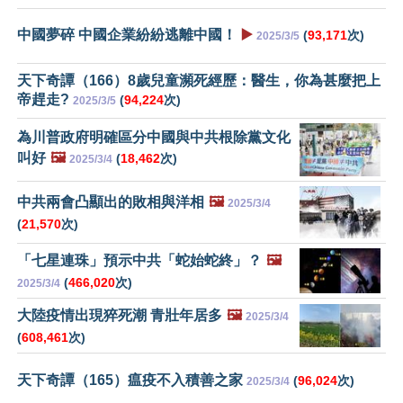
中國夢碎 中國企業紛紛逃離中國！
▶️
(
93,171
次)
2025/3/5
天下奇譚（166）8歲兒童瀕死經歷：醫生，你為甚麼把上
帝趕走?
(
94,224
次)
2025/3/5
為川普政府明確區分中國與中共根除黨文化
叫好
🖼️
(
18,462
次)
2025/3/4
中共兩會凸顯出的敗相與洋相
🖼️
2025/3/4
(
21,570
次)
「七星連珠」預示中共「蛇始蛇終」？
🖼️
(
466,020
次)
2025/3/4
大陸疫情出現猝死潮 青壯年居多
🖼️
2025/3/4
(
608,461
次)
天下奇譚（165）瘟疫不入積善之家
(
96,024
次)
2025/3/4