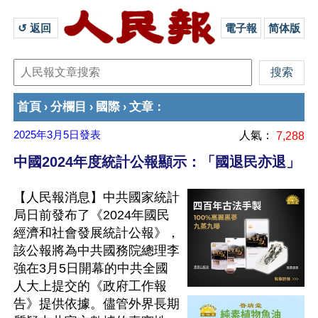
↺ 返回 
電子報
简体版
首頁
分欄目
國際
文章
›
›
›
：
2025年3月5日
發表
人氣：
7,288
中國2024年度統計公報顯示：「國退民亦退」
【人民報消息】中共國家統計
局日前發布了《2024年國民
經濟和社會發展統計公報》，
該公報將為中共國務院總理李
強在3月5日開幕的中共全國
人大上提交的《政府工作報
告》提供依據。儘管外界長期