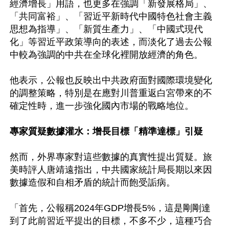
經濟增長」用語，也更多在強調「新發展格局」、
「共同富裕」、「習近平新時代中國特色社會主義
思想為指導」、「新質生產力」、「中國式現代
化」等習近平政策導向的表述，而淡化了過去公報
中較為強調的中共在全球化裡開放經濟的角色。

他表示，公報也反映出中共政府面對國際環境變化
的調整策略，特別是在應對川普重返白宮帶來的不
確定性時，進一步強化國內市場的戰略地位。

專家質疑數據灌水：增長目標「精準達標」引疑
然而，外界專家對這些數據的真實性提出質疑。旅
美時評人唐靖遠指出，中共國家統計局長期以來因
數據造假和自相矛盾的統計而飽受詬病。

「首先，公報稱2024年GDP增長5%，這是剛剛達
到了此前習近平提出的目標，不多不少，這種巧合