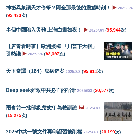
神祕異象讓天才停筆？阿奎那最後的震撼時刻！
▶️
2025/3/4
(
93,433
次)
半個中國陷入災難 上海白晝如夜！
▶️
(
95,944
次)
2025/3/4
【唐青看時事】歐洲接棒 「川普下大棋」
引熱議
▶️
(
92,397
次)
2025/3/4
天下奇譚（164）鬼病奇案
(
95,811
次)
2025/3/3
Deep seek難救中共必亡的宿命
(
20,577
次)
2025/3/3
兩會前一批部級虎被打 為教訓誰
🖼️
2025/3/3
(
19,275
次)
2025中共一號文件再印證習被削權
(
20,199
次)
2025/3/3