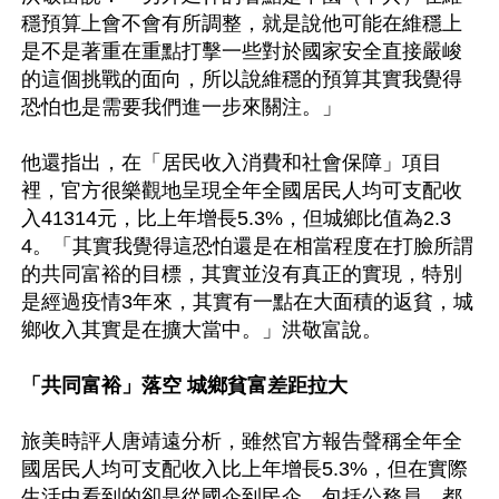
穩預算上會不會有所調整，就是說他可能在維穩上
是不是著重在重點打擊一些對於國家安全直接嚴峻
的這個挑戰的面向，所以說維穩的預算其實我覺得
恐怕也是需要我們進一步來關注。」

他還指出，在「居民收入消費和社會保障」項目
裡，官方很樂觀地呈現全年全國居民人均可支配收
入41314元，比上年增長5.3%，但城鄉比值為2.3
4。「其實我覺得這恐怕還是在相當程度在打臉所謂
的共同富裕的目標，其實並沒有真正的實現，特別
是經過疫情3年來，其實有一點在大面積的返貧，城
鄉收入其實是在擴大當中。」洪敬富說。

「共同富裕」落空 城鄉貧富差距拉大
旅美時評人唐靖遠分析，雖然官方報告聲稱全年全
國居民人均可支配收入比上年增長5.3%，但在實際
生活中看到的卻是從國企到民企，包括公務員，都