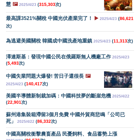
慧
🖼️
(
315,303
次)
2025/4/23
最高課3521%關稅 中國光伏產業完了！
▶️
(
86,621
2025/4/23
次)
為逃避美國關稅 韓國成中國洗產地重鎮
(
11,313
次)
2025/4/23
澤連斯基：發現中國公民在俄羅斯無人機廠工作
2025/4/23
(
5,493
次)
中國失業問題大爆發! 苦日子還很長
🖼️
(
140,417
次)
2025/4/23
美國半導體新制裁加碼：中國科技夢的斷崖危機
2025/4/22
(
22,901
次)
蘇州港集裝箱滯留3個月免費 中國外貿商悲鳴「公司已
死」
(
86,332
次)
2025/4/22
中國高關稅衝擊農畜產品 民憂飼料、食品蓄勢上漲