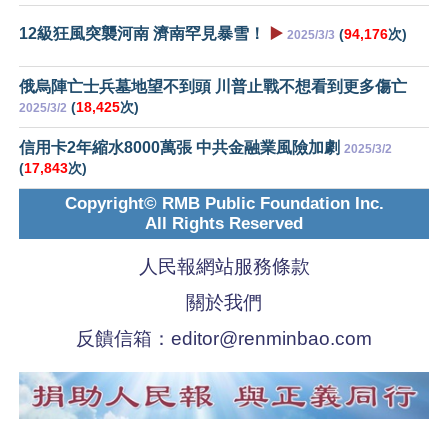
12級狂風突襲河南 濟南罕見暴雪！
▶️
(
94,176
次)
2025/3/3
俄烏陣亡士兵墓地望不到頭 川普止戰不想看到更多傷亡
(
18,425
次)
2025/3/2
信用卡2年縮水8000萬張 中共金融業風險加劇
2025/3/2
(
17,843
次)
Copyright© RMB Public Foundation Inc.
All Rights Reserved
人民報網站服務條款
關於我們
反饋信箱：
editor@renminbao.com