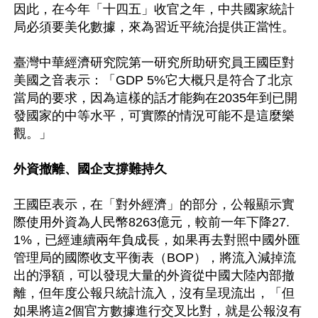
因此，在今年「十四五」收官之年，中共國家統計
局必須要美化數據，來為習近平統治提供正當性。

臺灣中華經濟研究院第一研究所助研究員王國臣對
美國之音表示：「GDP 5%它大概只是符合了北京
當局的要求，因為這樣的話才能夠在2035年到已開
發國家的中等水平，可實際的情況可能不是這麼樂
觀。」

外資撤離、國企支撐難持久
王國臣表示，在「對外經濟」的部分，公報顯示實
際使用外資為人民幣8263億元，較前一年下降27.
1%，已經連續兩年負成長，如果再去對照中國外匯
管理局的國際收支平衡表（BOP），將流入減掉流
出的淨額，可以發現大量的外資從中國大陸內部撤
離，但年度公報只統計流入，沒有呈現流出，「但
如果將這2個官方數據進行交叉比對，就是公報沒有