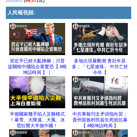
(
86,572
次)
2025/4/22
人民報視頻:
習近平已經大亂陣腳；川普
多地出現暴斃潮 青壯年居
提關稅中國陷企業驚恐【 #曉
多；「七星連珠」 中共亡於
坤話時局 】｜
今年【
半個國家幾乎陷入災難模式
中共軍報刊文矛頭指向習；
！暴雪、大降溫、大風、冰
貴州苗族村民簽生死狀抗暴
雹狂襲大半個中國！
【 #曉坤話時局 】