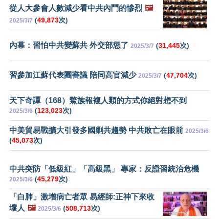
從人大參會人數減少看中共內鬥的慘烈
🖼️
(
49,873
次)
2025/3/7
內幕：習怕中共變蘇共 外交部慫了
(
31,445
次)
2025/3/7
習參加江蘇代表團審議 陪同高官減少
(
47,704
次)
2025/3/7
天下奇譚（168）鱉族報複人類的方式你絕對想不到
(
123,023
次)
2025/3/6
中美貿易戰擴大引發多國剿共趨勢 中共敗亡在眼前
2025/3/6
(
45,073
次)
中共突防「低級紅」「高級黑」 專家：反證習統治危機
(
45,279
次)
2025/3/6
「白肺」激增病亡者眾 易經師:正神下來收
壞人
🖼️
(
508,713
次)
2025/3/6