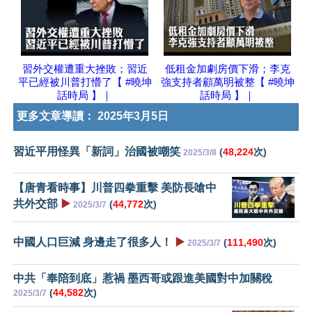
習外交權遭重大挫敗；習近
低租金加劇房價下滑；李克
平已經被川普打懵了【 #曉坤
強支持者顧萬明被整【 #曉坤
話時局 】｜
話時局 】｜
更多文章導讀：
2025年3月5日
習近平用怪異「新詞」治國被嘲笑
(
48,224
次)
2025/3/8
【唐青看時事】川普四拳重擊 美防長嗆中
共外交部
▶️
(
44,772
次)
2025/3/7
中國人口巨減 身邊走了很多人！
▶️
(
111,490
次)
2025/3/7
中共「奉陪到底」惹禍 墨西哥或跟進美國對中加關稅
(
44,582
次)
2025/3/7