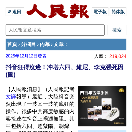
↺ 返回 
電子報
简体版
首頁
分欄目
內幕
文章
›
›
›
：
2025年12月12日
發表
人氣：
219,024
抖音狂得沒邊！冲塔六四、維尼、李克强死因
(圖)
【人民報消息】（人民報記者
文謹
報導）最近，大陸抖音突
然出現了一波又一波的瘋狂的
操作。很多中共高度敏感的內
容接連在抖音上暢通無阻。其
中包括六四、趙紫陽、胡錦