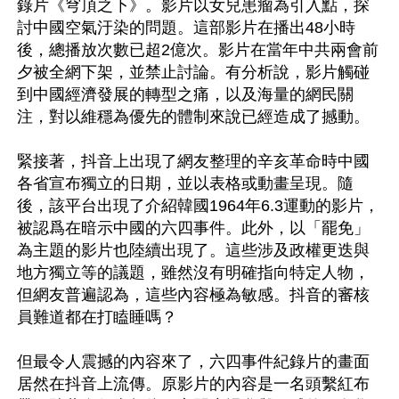
錄片《穹頂之下》。影片以女兒患瘤為引入點，探
討中國空氣汙染的問題。這部影片在播出48小時
後，總播放次數已超2億次。影片在當年中共兩會前
夕被全網下架，並禁止討論。有分析說，影片觸碰
到中國經濟發展的轉型之痛，以及海量的網民關
注，對以維穩為優先的體制來說已經造成了撼動。

緊接著，抖音上出現了網友整理的辛亥革命時中國
各省宣布獨立的日期，並以表格或動畫呈現。隨
後，該平台出現了介紹韓國1964年6.3運動的影片，
被認爲在暗示中國的六四事件。此外，以「罷免」
為主題的影片也陸續出現了。這些涉及政權更迭與
地方獨立等的議題，雖然沒有明確指向特定人物，
但網友普遍認為，這些內容極為敏感。抖音的審核
員難道都在打瞌睡嗎？

但最令人震撼的內容來了，六四事件紀錄片的畫面
居然在抖音上流傳。原影片的內容是一名頭繫紅布