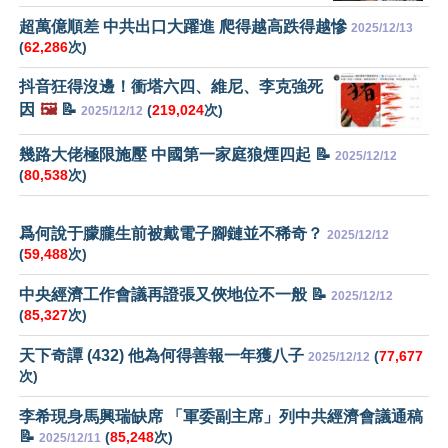
超萬億順差 中共出口大躍進 爬得越高跌得越慘
2025/12/13
(
62,286
次)
抖音狂得沒邊！衝塔六四、維尼、李克強死
因
🖼️
📝
(
219,024
次)
2025/12/12
幾路大佬極限施壓 中國第一家庭狼煙四起 📝
2025/12/12
(
80,538
次)
爲何說于朦朧生前被戴電子腳鏈並不稀奇？
2025/12/12
(
59,488
次)
中央經濟工作會議再證張又俠地位不一般 📝
2025/12/12
(
85,327
次)
天下奇譚 (432) 他為何得善報一年獲八子
(
77,677
2025/12/12
次)
李希現身馬興瑞缺席 「軍委副主席」列中共經濟會議通稿
📝
(
85,248
次)
2025/12/11