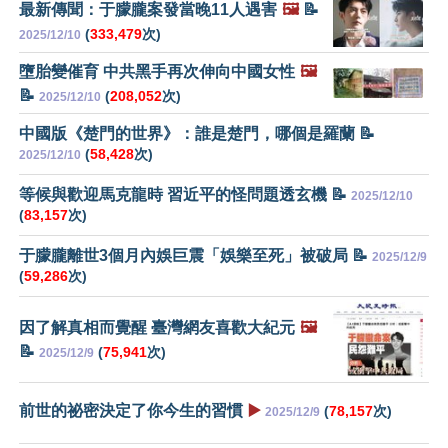
最新傳聞：于朦朧案發當晚11人遇害
🖼️
📝
(
333,479
次)
2025/12/10
墮胎變催育 中共黑手再次伸向中國女性
🖼️
📝
(
208,052
次)
2025/12/10
中國版《楚門的世界》：誰是楚門，哪個是羅蘭 📝
(
58,428
次)
2025/12/10
等候與歡迎馬克龍時 習近平的怪問題透玄機 📝
2025/12/10
(
83,157
次)
于朦朧離世3個月內娛巨震「娛樂至死」被破局 📝
2025/12/9
(
59,286
次)
因了解真相而覺醒 臺灣網友喜歡大紀元
🖼️
📝
(
75,941
次)
2025/12/9
前世的祕密決定了你今生的習慣
▶️
(
78,157
次)
2025/12/9