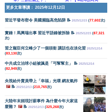
更多文章導讀：
2025年12月12日
習近平發布密令 美國瀕臨高危陷阱 📝
(
77,602
次)
2025/12/15
實錘！馬興瑞出事 習近平語錄被拆除 📝
(
87,321
2025/12/15
次)
習之寵臣何立峰少了一個頭銜 講話也在淡化習
2025/12/14
(
83,130
次)
中共成立治球小組被諷是「丐幫幫主」 📝
2025/12/14
(
82,949
次)
央視給外賣員帶上「幸福」光環 網友氣炸
🖼️
📝
(
210,765
次)
2025/12/13
大陸年末頻現討薪事件 為什麼今年大家這
麼難？
🖼️
📝
(
325,268
次)
2025/12/13