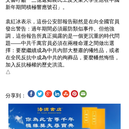
文書呼籲「三億返鄉農民工及失業大學生應在中國
新年期間積極響應號召」。

袁紅冰表示，這份公安部報告顯然是在向全國官員
發出警告：過年期間必須嚴防類似事件。但他強
調，這份報告所真正揭露的是一個更沉重的時代問
題——中共千萬官員必須在兩種命運之間做出選
擇：要麼繼續成為中共內部大整肅的犧牲品，或者
在全民反抗中成為中共的殉葬品，要麼幡然悔悟，
加入反抗極權的歷史洪流。

分享到：