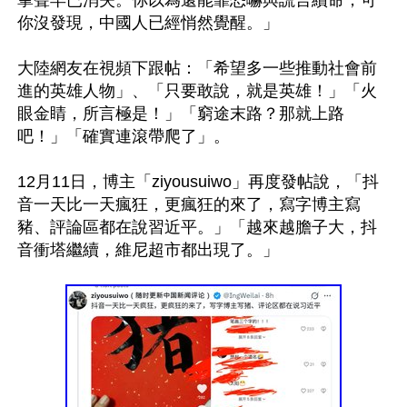
掌聲早已消失。你以為還能靠恐嚇與謊言續命，可
你沒發現，中國人已經悄然覺醒。」

大陸網友在視頻下跟帖：「希望多一些推動社會前
進的英雄人物」、「只要敢說，就是英雄！」「火
眼金睛，所言極是！」「窮途末路？那就上路
吧！」「確實連滾帶爬了」。

12月11日，博主「ziyousuiwo」再度發帖說，「抖
音一天比一天瘋狂，更瘋狂的來了，寫字博主寫
豬、評論區都在說習近平。」「越來越膽子大，抖
音衝塔繼續，維尼超市都出現了。」
