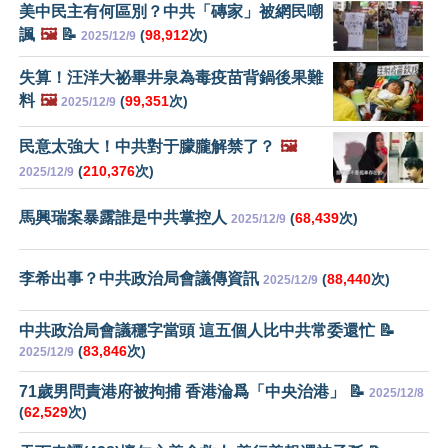
美中民主有何區別？中共「磚家」被網民嘲
諷
🖼️
📝
(
98,912
次)
2025/12/9
失算！汪洋大祕畢井泉為毒疫苗背鍋後果難
料
🖼️
(
99,351
次)
2025/12/9
民意太強大！中共對于朦朧解禁了？
🖼️
(
210,376
次)
2025/12/9
馬興瑞案暴露誰是中共掌控人
(
68,439
次)
2025/12/9
李希出事？中共政治局會議傳資訊
(
88,440
次)
2025/12/9
中共政治局會議穩字當頭 這五個人比中共常委還忙 📝
(
83,846
次)
2025/12/9
71歲男問責港府被拘捕 香港淪爲「中央治港」 📝
2025/12/8
(
62,529
次)