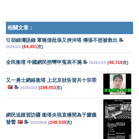
相關文章：
引胡錦濤語錄 軍報借批張又俠沖塔 傳張不想被救出 📝
(
64,451
次)
2026/2/1
全民衝塔 中國網民拐彎申冤表不滿 📝
(
46,719
次)
2026/1/15
又一勇士網絡衝塔 上北京狀告習共十宗罪
🖼️
📝
(
198,053
次)
2025/10/3
網民追蹤習訪疆 衝塔央視直播間為于朦朧
發聲
🖼️
📝
(
248,539
次)
2025/9/26