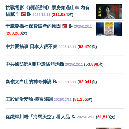
抗戰電影《得閒謹制》票房如過山車 內有
貓膩？
🖼️
📝
(
211,024
次)
2025/12/11
于朦朧揭社保費破產的原因
🖼️
📝
2025/12/11
(
209,289
次)
中共愛搞事 日本人很不爽
(
53,470
次)
2025/12/11
中共國防部X開戶遭猛烈炮轟
(
53,898
次)
2025/12/11
秦嶺太白山的神奇傳說 📝
(
82,041
次)
2025/12/11
王毅絲滑變臉 捧習降調
(
81,155
次)
2025/12/11
從鐵桿川粉「海闊天空」看人品 📝
(
51,513
次)
2025/12/11