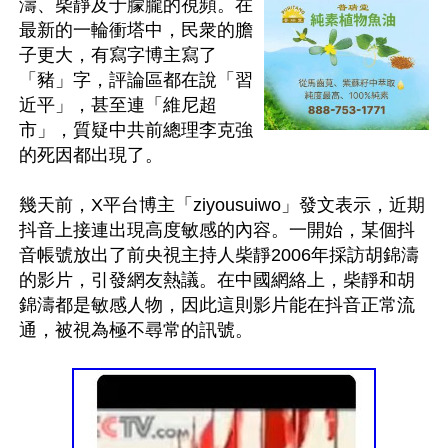
濤、柴靜及于朦朧的視頻。在
最新的一輪衝塔中，民衆的膽
子更大，有寫字博主寫了
「豬」字，評論區都在說「習
近平」，甚至連「維尼超
市」，質疑中共前總理李克強
的死因都出現了。

幾天前，X平台博主「ziyousuiwo」發文表示，近期
抖音上接連出現高度敏感的內容。一開始，某個抖
音帳號放出了前央視主持人柴靜2006年採訪胡錦濤
的影片，引發網友熱議。在中國網絡上，柴靜和胡
錦濤都是敏感人物，因此這則影片能在抖音正常流
通，被視為極不尋常的訊號。
