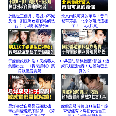
於離世三個月，震撼力不減
北京肉眼可見的蕭條！昔日
反增！劉亞洲攻臺戰略觸怒
繁華落盡，北京敗落成這樣
習？【 #曉坤話時局
子！｜ #人民報
于朦朧效應炸裂！天娛藝人
中共國防部翻牆開X帳號！遭
集體出走，《得閑謹制》票
網民猛烈炮轟！迪麗熱巴是
房飆億惹質疑，
真的？
易烊突然自爆疊石頭動機，
朦朧案發時傳出11槍聲？節
牽出與朦朧私下關係！《芳
育變催育？黨把女性當工
華》二創狂飆之下，
具！【 #曉坤話時局