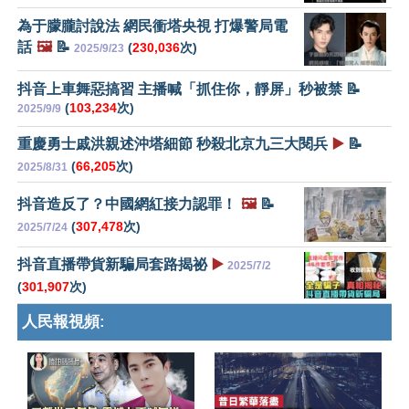
為于朦朧討說法 網民衝塔央視 打爆警局電
話
🖼️
📝
(
230,036
次)
2025/9/23
抖音上車舞惡搞習 主播喊「抓住你，靜屏」秒被禁 📝
(
103,234
次)
2025/9/9
重慶勇士戚洪親述沖塔細節 秒殺北京九三大閱兵
▶️
📝
(
66,205
次)
2025/8/31
抖音造反了？中國網紅接力認罪！
🖼️
📝
(
307,478
次)
2025/7/24
抖音直播帶貨新騙局套路揭祕
▶️
2025/7/2
(
301,907
次)
人民報視頻: