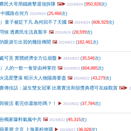
農民大哥用鐵鍬擊退強拆隊
🖼️▶️
(
950,928
次)
2024/9/24
 中國路在何方
(
25,466
次)
2024/9/24
8）童子被貶下凡 為何回不了天國
🖼️
(
606,929
次)
2024/9/24
問候 透農民生活真艱辛
🖼️
(
28,599
次)
2024/9/24
的眼淚引出習的幾段傳聞
🖼️
(
182,461
次)
2024/9/23
處可見 實體經濟全方位崩盤
▶️
(
35,546
次)
2024/9/23
5）人的一飲一食皆由神掌控
🖼️
(
604,885
次)
2024/9/23
火流星墜落 昭示大人物陽壽要盡
🖼️
(
43,279
次)
2024/9/22
賽傳佳話：誕生雙女冠軍 比賽實況和頒獎典禮可在線觀賞
🖼️▶️
2
與狠活 看完你還敢吃嗎？！
▶️
(
37,784
次)
2024/9/22
份獨家爆料氣瘋中共
🖼️
(
45,315
次)
2024/9/22
蘋果潮 北京 上海果粉搶購
▶️
(
36,828
次)
2024/9/21