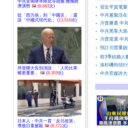
中共宣佈降準降息等措施 難挽經
濟潰勢
🖼️
(
8,683
次)
習近平賀電重
中共黨魁活在
從「西方病」到「中國災」：還
說「中國式現代化」 (
13,510
次)
川普勝選 中
中共黑客大規
川普當選 中
預計川普重啟
前3季結婚人
洛杉磯街頭行
拜登聯大告別演說：「人民比掌
權更重要」
🖼️
(
8,359
次)
中共官媒誇大
日本人：中共一貫「反日政策」
導致日童被殺
🖼️
(
8,771
次)