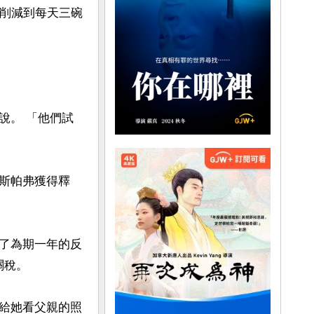
被削減到每天三碗
說。 「他們試
斯帕弗獲得釋
了為期一年的反
稅。

給她看父親的照