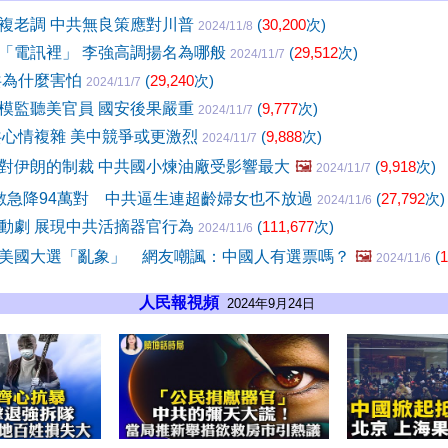
複老調 中共無良策應對川普
(
30,200
次)
2024/11/8
「電訊裡」 李強高調揚名為哪般
(
29,512
次)
2024/11/7
共為什麼害怕
(
29,240
次)
2024/11/7
模監聽美官員 國安後果嚴重
(
9,777
次)
2024/11/7
共心情複雜 美中競爭或更激烈
(
9,888
次)
2024/11/7
對伊朗的制裁 中共國小煉油廠受影響最大
🖼️
(
9,918
次)
2024/11/7
數急降94萬對 中共逼生連超齡婦女也不放過
(
27,792
次)
2024/11/6
動劇 展現中共活摘器官行為
(
111,677
次)
2024/11/6
美國大選「亂象」 網友嘲諷：中國人有選票嗎？
🖼️
(
1
2024/11/6
人民報視頻
2024年9月24日