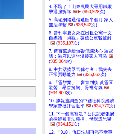
4. 不跪了！山東農民大哥用鐵鍬
擊退強拆隊
🖼️▶️
(
950,928
次)
5. 高瑜網絡通信遭斷半個月 家人
無法聯繫
🖼️
(
936,542
次)
6. 曾刊寧夏女死在出租公寓一文
自媒體「貞觀」微信公眾號被封
🖼️
(
935,187
次)
7. 遭百萬通緝無礙倡議決心 羅冠
聰：港府以連坐滋擾家人可恥
🖼️
(
935,064
次)
8. 中共活摘器官倖存者：我失去
正常勞動能力
🖼️
(
935,062
次)
9. 「雪餅案」二審宣判後 黃雪琴
發聲：昂首挺胸、骨裡有氣
🖼️
(
934,900
次)
10. 據報遭調查的中國社科院經濟
學家曾批評習近平
🖼️
(
934,770
次)
11. 下一個高智晟？公民記者張展
的律師被非法羈押，母親遭恐​​嚇
🖼️
(
934,151
次)
12. 「918」仇日洗腦再添不幸事