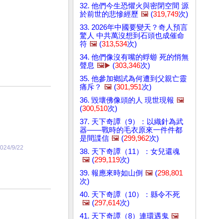
32. 他們今生恐懼火與密閉空間 源
於前世的悲慘經歷
🖼️
(
319,749
次)
33. 2026年中國要變天？奇人預言
驚人 中共萬沒想到石頭也成催命
符
🖼️
(
313,534
次)
34. 他們像沒有嘴的蜉蝣 死的悄無
聲息
🖼️▶️
(
303,346
次)
35. 他參加鄉試為何遭到父親亡靈
痛斥？
🖼️
(
301,951
次)
36. 毀壞佛像頭的人 現世現報
🖼️
(
300,510
次)
37. 天下奇譚（9）：以織針為武
器——戰時的毛衣原來一件件都
是間諜信
🖼️
(
299,962
次)
024/9/22
38. 天下奇譚（11）：女兒還魂
🖼️
(
299,119
次)
39. 報應來時如山倒
🖼️
(
298,801
次)
40. 天下奇譚（10）：縣令不死
🖼️
(
297,614
次)
41. 天下奇譚（8）連環遇鬼
🖼️