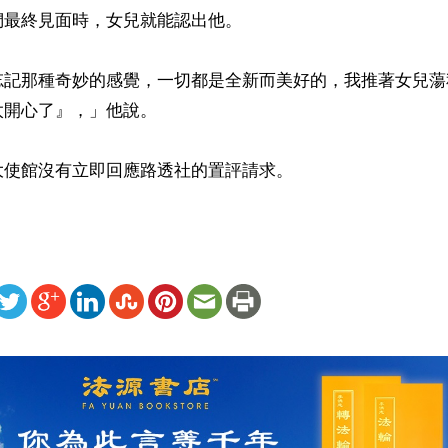
最終見面時，女兒就能認出他。

忘記那種奇妙的感覺，一切都是全新而美好的，我推著女兒蕩
開心了』，」他說。

大使館沒有立即回應路透社的置評請求。
ww.renminbao.com/rmb/articles/2024/9/24/85354b.html