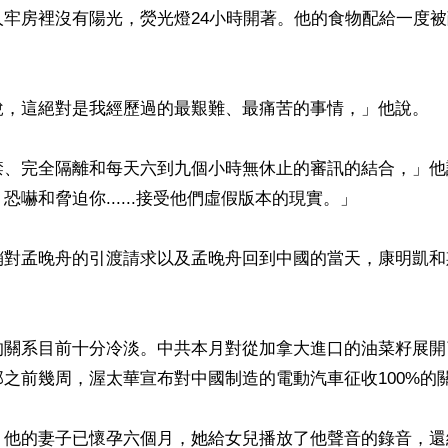
人牢房裡沒有陽光，熒光燈24小時開著。他的食物配給一度
說，這絕對是我經歷過的最艱難、最痛苦的事情，」他說。

禁、完全隔離和每天六到九個小時無休止的審訊的結合，」他
嚇和脅迫你......接受他們虛假版本的現實。」

銷對孟晚舟的引渡請求以及孟晚舟回到中國的當天，康明凱和
的關系目前十分冷淡。中共本月對從加拿大進口的油菜籽展開
之前幾周，渥太華宣布對中國制造的電動汽車征收100%的關
，他的妻子已懷孕六個月，她給女兒播放了他聲音的錄音，還