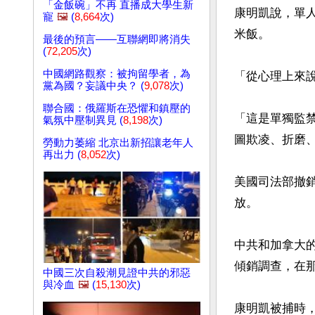
「金飯碗」不再 直播成大學生新
康明凱說，單
寵
🖼️
(
8,664
次)
米飯。

最後的預言——互聯網即將消失
(
72,205
次)
中國網路觀察：被拘留學者，為
「從心理上來
黨為國？妄議中央？ (
9,078
次)
聯合國：俄羅斯在恐懼和鎮壓的
「這是單獨監
氣氛中壓制異見 (
8,198
次)
圖欺凌、折磨、恐
勞動力萎縮 北京出新招讓老年人
再出力 (
8,052
次)
美國司法部撤
放。

中共和加拿大
傾銷調查，在那
中國三次自殺潮見證中共的邪惡
與冷血
🖼️
(
15,130
次)
康明凱被捕時