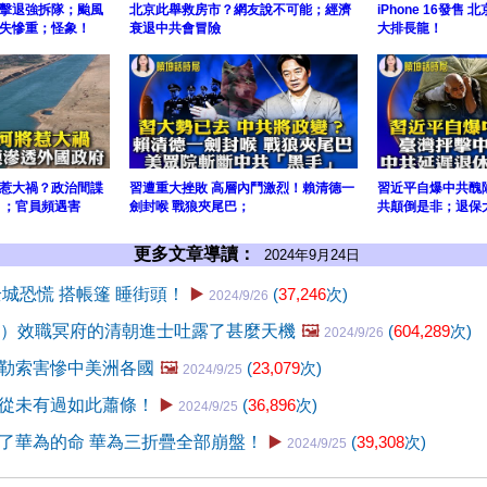
擊退強拆隊；颱風
北京此舉救房市？網友說不可能；經濟
iPhone 16發售
失慘重；怪象！
衰退中共會冒險
大排長龍！
惹大禍？政治間諜
習遭重大挫敗 高層內鬥激烈！賴清德一
習近平自爆中共醜
 ；官員頻遇害
劍封喉 戰狼夾尾巴；
共顛倒是非；退保
更多文章導讀：
2024年9月24日
全城恐慌 搭帳篷 睡街頭！
▶️
(
37,246
次)
2024/9/26
9）效職冥府的清朝進士吐露了甚麼天機
🖼️
(
604,289
次)
2024/9/26
勒索害慘中美洲各國
🖼️
(
23,079
次)
2024/9/25
從未有過如此蕭條！
▶️
(
36,896
次)
2024/9/25
了華為的命 華為三折疊全部崩盤！
▶️
(
39,308
次)
2024/9/25