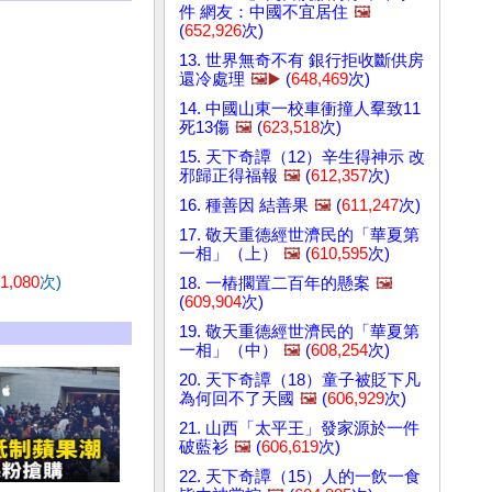
件 網友：中國不宜居住
🖼️
(
652,926
次)
13. 世界無奇不有 銀行拒收斷供房
還冷處理
🖼️▶️
(
648,469
次)
14. 中國山東一校車衝撞人羣致11
死13傷
🖼️
(
623,518
次)
15. 天下奇譚（12）辛生得神示 改
邪歸正得福報
🖼️
(
612,357
次)
16. 種善因 結善果
🖼️
(
611,247
次)
17. 敬天重德經世濟民的「華夏第
一相」（上）
🖼️
(
610,595
次)
1,080
次)
18. 一樁擱置二百年的懸案
🖼️
(
609,904
次)
19. 敬天重德經世濟民的「華夏第
一相」（中）
🖼️
(
608,254
次)
20. 天下奇譚（18）童子被貶下凡
為何回不了天國
🖼️
(
606,929
次)
21. 山西「太平王」發家源於一件
破藍衫
🖼️
(
606,619
次)
22. 天下奇譚（15）人的一飲一食