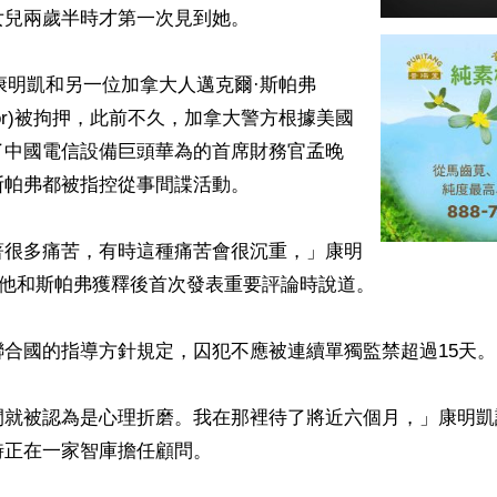
兒兩歲半時才第一次見到她。

月，康明凱和另一位加拿大人邁克爾·斯帕弗
Spavor)被拘押，此前不久，加拿大警方根據美國
了中國電信設備巨頭華為的首席財務官孟晚
帕弗都被指控從事間諜活動。

著很多痛苦，有時這種痛苦會很沉重，」康明
9月他和斯帕弗獲釋後首次發表重要評論時說道。

合國的指導方針規定，囚犯不應被連續單獨監禁超過15天。

間就被認為是心理折磨。我在那裡待了將近六個月，」康明凱
正在一家智庫擔任顧問。
