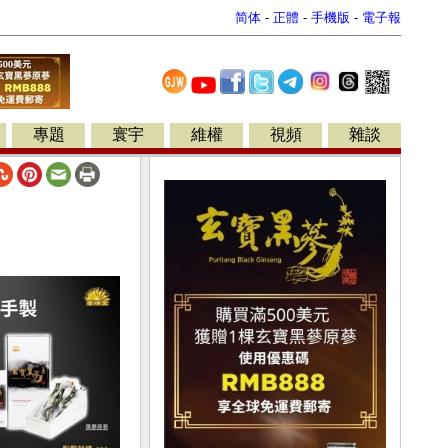
简体
-
正體
-
手機版
-
電子報
專題
寰宇
維權
視頻
雜談