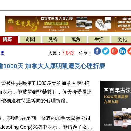
國際
奇聞
災禍
萬象
生活
文化
人氣：
7,843
分享：
發表
1000天 加拿大人康明凱遭受心理折磨
曾被中共拘押了1000多天的加拿大康明凱
Kovrig)表示，他被單獨監禁數月，每天接受長達
他稱這種待遇等同於心理折磨。

導，康明凱在星期一發表的加拿大廣播公司
Broadcasting Corp)采訪中表示，他錯過了女兒