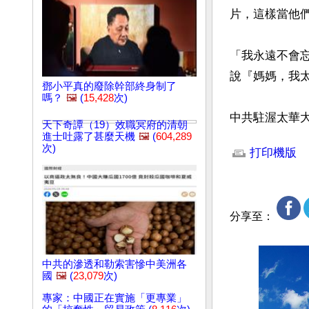
片，這樣當他們
「我永遠不會
說『媽媽，我太
鄧小平真的廢除幹部終身制了
嗎？
🖼️
(
15,428
次)
中共駐渥太華
天下奇譚（19）效職冥府的清朝
文章網址: http://w
進士吐露了甚麼天機
🖼️
(
604,289
次)
打印機版
分享至：
中共的滲透和勒索害慘中美洲各
國
🖼️
(
23,079
次)
專家：中國正在實施「更專業」