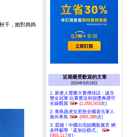
秋千，她對媽媽
近期最受歡迎的文章
2024年9月24日
1. 新唐人聲樂大賽傳佳話：誕生
雙女冠軍 比賽實況和頒獎典禮可
在線觀賞
🖼️▶️
(
1,050,503
次)
2. 青島路虎女惹怒全國退伍軍人
衝向青島
🖼️▶️
(
965,386
次)
3. 震撼！中國出現組團殺黨官 網
友呼籲學「孟加拉模式」
🖼️▶️
(
955,117
次)