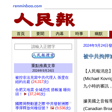
首頁
要聞
內幕
時事
幽默
2024年9月24日
被中共拘押逾
重點推薦文章
2024年9月24日
【人民報消息】
被控非法充當中共代理人 孫雯在
(Michael 
紐約出庭 (
24,317
次)
九小時的審訊，
合肥又地震 全城恐慌 搭帳篷 睡街
頭！
▶️
(
37,246
次)
據美國之音報
國際局勢動盪之際 中共發射洲際
導彈釋放何種信號？
🖼️
(
9,536
次)
(Canadian 