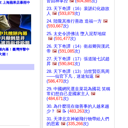
皆由神掌控
🖼️
(
604,885
次)
 北京 上海蘋果店暴雨中
23. 天下奇譚（16）裴諶幻化啟故
人
🖼️
(
593,879
次)
24. 陸隴其推行善政 造福一方
🖼️
(
593,667
次)
25. 太史令謗佛法 墮入泥犁地獄
🖼️
(
591,477
次)
26. 天下奇譚（14）衛叔卿與漢武
陋內幕！臺灣抨擊中
帝
🖼️
(
591,085
次)
大潮！
27. 天下奇譚（17）張道陵七試趙
昇
🖼️
(
590,841
次)
28. 天下奇譚（13）治世賢臣馬周
——仙官下凡，迷途知返
🖼️
(
586,470
次)
29. 中國網民選韭菜花為國花 笑稱
常幻想自己是國家主人
🖼️
(
484,671
次)
30. 為什麼現在做善事的人越來越
少？
🖼️
📝 (
483,263
次)
31. 天津北京神祕飛行物帶給人們
的思索
🖼️
(
335,266
次)