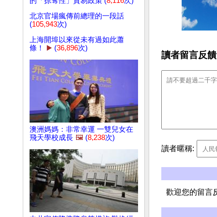
的「掠奪性」貿易政策 (
8,116
次)
北京官場瘋傳前總理的一段話
(
105,943
次)
上海開埠以來從未有過如此蕭
條！
▶️
(
36,896
次)
讀者留言反饋
澳洲媽媽：非常幸運 一雙兒女在
飛天學校成長
🖼️
(
8,238
次)
讀者暱稱:
歡迎您的留言