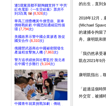
的出生，直到女
連1億黨員都不願掏錢支持？ 中共
紅色電影《一生交給黨》票房不
到3百萬
🖼️
(
8,928
次)
2018年12
華爲三摺疊機黃牛價雪崩、新車
(Michael 
價格戰鉅虧 中國恐陷通縮惡性循
環 (
7,794
次)
的逮捕令拘留
美國政界示警中國企業滲透 敦促
舟。康明凱和斯
國安合作 (
8,310
次)
俄國營武器商在中國祕密開發生
產遠程攻擊無人機 (
7,863
次)
「我仍然承受
警方追求績效與社羣監控 脫北者
凱在2021年
在中國寸步難行 (
9,104
次)
康明凱指出，聯
「超過這個時
外交官，被捕時
中國青年就業挑戰加劇：傳統