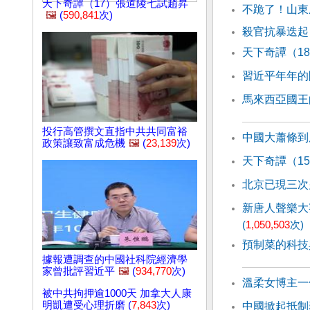
天下奇譚（17）張道陵七試趙昇
不跪了！山東
🖼️
(
590,841
次)
殺官抗暴迭起
天下奇譚（1
習近平年年的
馬來西亞國王
投行高管撰文直指中共共同富裕
中國大蕭條到
政策讓致富成危機
🖼️
(
23,139
次)
天下奇譚（1
北京已現三次
新唐人聲樂大
(
1,050,503
次)
預制菜的科技
據報遭調查的中國社科院經濟學
家曾批評習近平
🖼️
(
934,770
次)
溫柔女博主一
被中共拘押逾1000天 加拿大人康
明凱遭受心理折磨 (
7,843
次)
中國掀起抵制