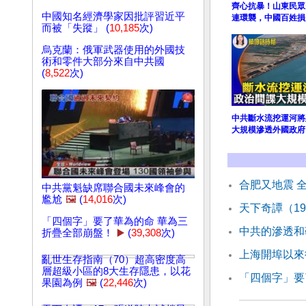
齊心抗暴！山東民眾
中國知名經濟學家因批評習近平
連環襲，中國百姓損
而被「失蹤」 (
10,185
次)
烏克蘭：俄軍武器使用的外國技
術和零件大部分來自中共國
(
8,522
次)
中共斷水流挖運河將
大規模滲透外國政府
合肥又地震 
中共黨魁缺席聯合國未來峰會的
尷尬
🖼️
(
14,016
次)
天下奇譚（1
「四個字」要了華為的命 華為三
中共的滲透和
折疊全部崩盤！
▶️
(
39,308
次)
上海開埠以來
亂世生存指南（70）超高密度高
層超級小區的8大生存隱患，以花
「四個字」要
果園為例
🖼️
(
22,446
次)