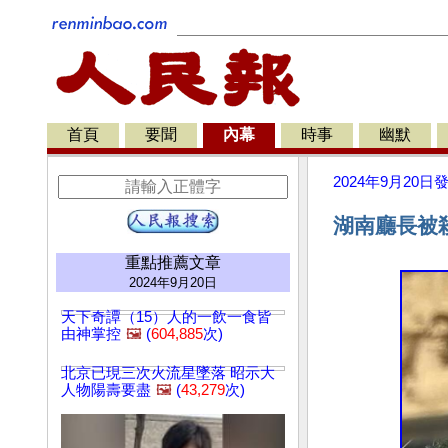
首頁
要聞
內幕
時事
幽默
2024年9月20日
湖南廳長被
重點推薦文章
2024年9月20日
天下奇譚（15）人的一飲一食皆
由神掌控
🖼️
(
604,885
次)
北京已現三次火流星墜落 昭示大
人物陽壽要盡
🖼️
(
43,279
次)