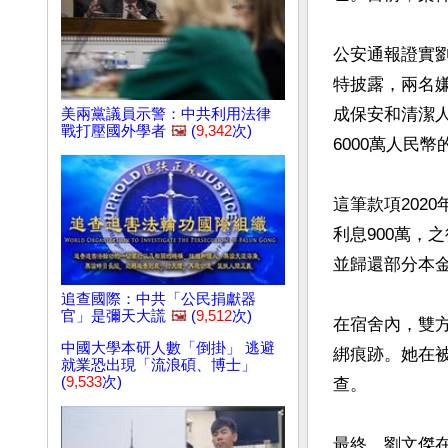
公安通報證實
特披露，兩名嫌
成保安和清潔
美兩黨議員示警：中共利用法律
戰打壓國外學者
🖼️
(
9,342
次)
6000萬人民幣
這筆款項2020
利息900萬，
並歸還部分本金
追查國際：中共「公民捐獻器
官」是彌天大謊
🖼️
(
9,512
次)
在宿舍內，雙
中國大學本研人數「倒掛」 逃避
綁痕跡。她在被
就業恐出現「流浪碩、博士」
(
9,533
次)
查。

最終，劉文傑