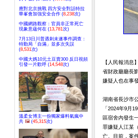
應對北京挑戰 四方安全對話特拉
華峯會加強安全合作 (
8,238
次)
中國網路觀察：官員非正常死亡
現象意蘊何在 (
13,781
次)
7月13日川普遇刺未遂事件調查：
特勤局「自滿」並多次失誤
(
8,531
次)
中國大媽10元土豆賣300 反日視頻
【人民報消息】
引發一片歡呼 (
14,548
次)
省財政廳廳長
嫌疑人也在事發
湖南省長沙市
「2024年9月
溫柔女博主一份獨家爆料氣瘋中
區宿舍內發生一
共
🖼️
(
45,315
次)
罪嫌疑人江某（
亡。目前，案件