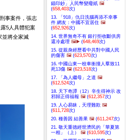
錨印鈔」人民幣變廢紙
🖼️
(
658,403
次)
13. 「918」仇日洗腦再添不幸事
重刑事案件，張志
件 網友：中國不宜居住
🖼️
透露5人具體犯案
(
652,926
次)
14. 世界無奇不有 銀行拒收斷供房
家並將全家滅
還冷處理
🖼️▶️
(
648,469
次)
15. 從親身經歷看中共對中國人民
的傷害
🖼️
(
623,570
次)
16. 中國山東一校車衝撞人羣致11
死13傷
🖼️
(
623,518
次)
17. 「為人繼母」之道
🖼️
(
612,524
次)
18. 天下奇譚（12）辛生得神示 改
邪歸正得福報
🖼️
(
612,357
次)
19. 人心易昧，天理難欺
🖼️
(
611,728
次)
20. 種善因 結善果
🖼️
(
611,247
次)
21. 敬天重德經世濟民的「華夏第
一相」（上）
🖼️
(
610,595
次)