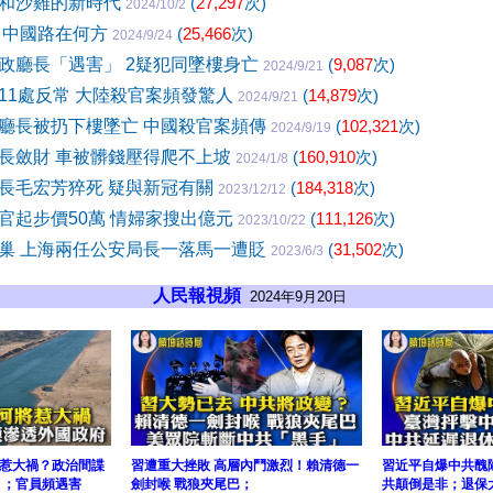
和沙雞的新時代
(
27,297
次)
2024/10/2
 中國路在何方
(
25,466
次)
2024/9/24
政廳長「遇害」 2疑犯同墜樓身亡
(
9,087
次)
2024/9/21
11處反常 大陸殺官案頻發驚人
(
14,879
次)
2024/9/21
廳長被扔下樓墜亡 中國殺官案頻傳
(
102,321
次)
2024/9/19
長斂財 車被髒錢壓得爬不上坡
(
160,910
次)
2024/1/8
長毛宏芳猝死 疑與新冠有關
(
184,318
次)
2023/12/12
官起步價50萬 情婦家搜出億元
(
111,126
次)
2023/10/22
巢 上海兩任公安局長一落馬一遭貶
(
31,502
次)
2023/6/3
人民報視頻
2024年9月20日
惹大禍？政治間諜
習遭重大挫敗 高層內鬥激烈！賴清德一
習近平自爆中共醜
 ；官員頻遇害
劍封喉 戰狼夾尾巴；
共顛倒是非；退保