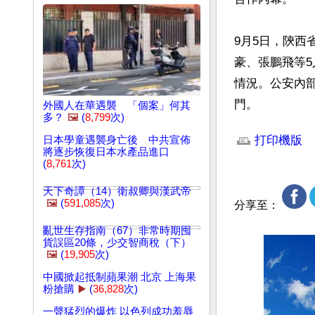
9月5日，陝
豪、張鵬飛等5
情況。公安內
門。
外國人在華遇襲 「個案」何其
多？
🖼️
(
8,799
次)
文章網址: http://w
打印機版
日本學童遇襲身亡後 中共宣佈
將逐步恢復日本水產品進口
(
8,761
次)
天下奇譚（14）衛叔卿與漢武帝
🖼️
(
591,085
次)
分享至：
亂世生存指南（67）非常時期囤
貨誤區20條，少交智商稅（下）
🖼️
(
19,905
次)
中國掀起抵制蘋果潮 北京 上海果
粉搶購
▶️
(
36,828
次)
一聲猛烈的爆炸 以色列成功羞辱