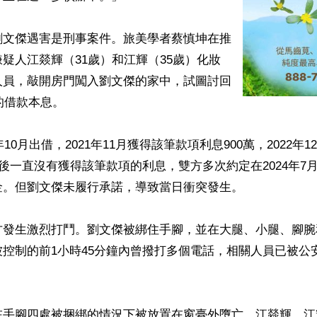
劉文傑遇害是刑事案件。旅美學者蔡慎坤在推
疑人江燚輝（31歲）和江輝（35歲）化妝
人員，敲開房門闖入劉文傑的家中，試圖討回
的借款本息。

年10月出借，2021年11月獲得該筆款項利息900萬，2022年
之後一直沒有獲得該筆款項的利息，雙方多次約定在2024年7
。但劉文傑未履行承諾，導致當日衝突發生。

方發生激烈打鬥。劉文傑被綁住手腳，並在大腿、小腿、腳腕
控制的前1小時45分鐘內曾撥打多個電話，相關人員已被公
在手腳四處被捆綁的情況下被放置在窗臺外墮亡。江燚輝、江