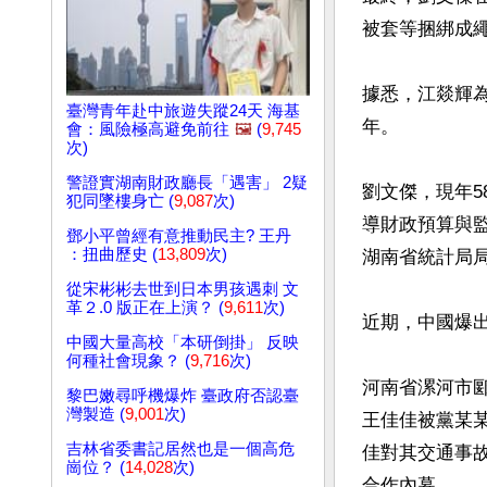
被套等捆綁成繩
據悉，江燚輝
臺灣青年赴中旅遊失蹤24天 海基
年。

會：風險極高避免前往
🖼️
(
9,745
次)
警證實湖南財政廳長「遇害」 2疑
劉文傑，現年5
犯同墜樓身亡 (
9,087
次)
導財政預算與
鄧小平曾經有意推動民主? 王丹
：扭曲歷史 (
13,809
次)
湖南省統計局局
從宋彬彬去世到日本男孩遇刺 文
革２.0 版正在上演？ (
9,611
次)
近期，中國爆出
中國大量高校「本研倒掛」 反映
何種社會現象？ (
9,716
次)
河南省漯河市
黎巴嫩尋呼機爆炸 臺政府否認臺
灣製造 (
9,001
次)
王佳佳被黨某
吉林省委書記居然也是一個高危
佳對其交通事
崗位？ (
14,028
次)
合作內幕。
