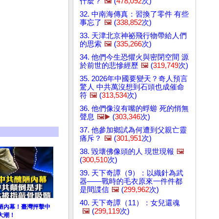
什麼？
🖼️
(
478,092
次)
32. 中南海傳真：習換了零件 有些
事忘了
🖼️
(
338,852
次)
33. 天津北京神祕飛行物帶給人們
的思索
🖼️
(
335,266
次)
34. 他們今生恐懼火與密閉空間 源
於前世的悲慘經歷
🖼️
(
319,749
次)
35. 2026年中國要變天？奇人預言
驚人 中共萬沒想到石頭也成催命
符
🖼️
(
313,534
次)
36. 他們像沒有嘴的蜉蝣 死的悄無
聲息
🖼️▶️
(
303,346
次)
37. 他參加鄉試為何遭到父親亡靈
痛斥？
🖼️
(
301,951
次)
38. 毀壞佛像頭的人 現世現報
🖼️
(
300,510
次)
39. 天下奇譚（9）：以織針為武
器——戰時的毛衣原來一件件都
是間諜信
🖼️
(
299,962
次)
40. 天下奇譚（11）：女兒還魂
陋內幕！臺灣抨擊中
🖼️
(
299,119
次)
大潮！