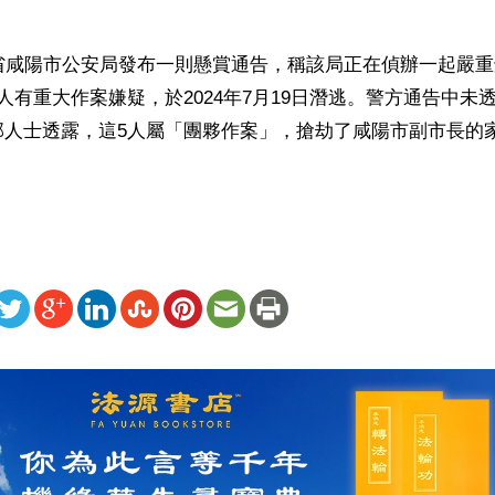
西省咸陽市公安局發布一則懸賞通告，稱該局正在偵辦一起嚴
人有重大作案嫌疑，於2024年7月19日潛逃。警方通告中未
部人士透露，這5人屬「團夥作案」，搶劫了咸陽市副市長的
ww.renminbao.com/rmb/articles/2024/9/20/85263b.html