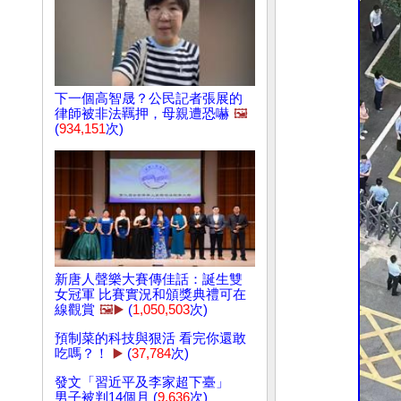
下一個高智晟？公民記者張展的
律師被非法羈押，母親遭恐​​嚇
🖼️
(
934,151
次)
新唐人聲樂大賽傳佳話：誕生雙
女冠軍 比賽實況和頒獎典禮可在
線觀賞
🖼️▶️
(
1,050,503
次)
預制菜的科技與狠活 看完你還敢
吃嗎？！
▶️
(
37,784
次)
發文「習近平及李家超下臺」
男子被判14個月 (
9,636
次)