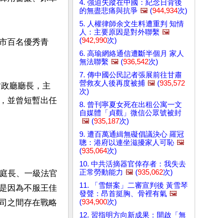
4. 強迫失蹤在中國：紀念日背後
的無盡悲痛與抗爭
🖼️
(
944,934
次)
5. 人權律師余文生料遭重判 知情
人：主要原因是對外聯繫
🖼️
(
942,990
次)
市百名優秀青
6. 高瑜網絡通信遭斷半個月 家人
無法聯繫
🖼️
(
936,542
次)
7. 傳中國公民記者張展前往甘肅
營救友人後再度被捕
🖼️
(
935,572
財政廳廳長，主
次)
，並曾短暫出任
8. 曾刊寧夏女死在出租公寓一文
自媒體「貞觀」微信公眾號被封
🖼️
(
935,187
次)
9. 遭百萬通緝無礙倡議決心 羅冠
聰：港府以連坐滋擾家人可恥
🖼️
(
935,064
次)
10. 中共活摘器官倖存者：我失去
正常勞動能力
🖼️
(
935,062
次)
副庭長、一級法官
11. 「雪餅案」二審宣判後 黃雪琴
是因為不服王佳
發聲：昂首挺胸、骨裡有氣
🖼️
(
934,900
次)
司之間存在戰略
12. 習指明方向新成果：開啟「無