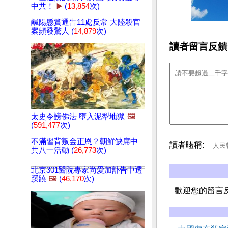
中共！
▶️
(
13,854
次)
鹹陽懸賞通告11處反常 大陸殺官
案頻發驚人 (
14,879
次)
讀者留言反饋
太史令謗佛法 墮入泥犁地獄
🖼️
(
591,477
次)
不滿習背叛金正恩？朝鮮缺席中
讀者暱稱:
共八一活動 (
26,773
次)
北京301醫院專家尚愛加訃告中透
蹊蹺
🖼️
(
46,170
次)
歡迎您的留言