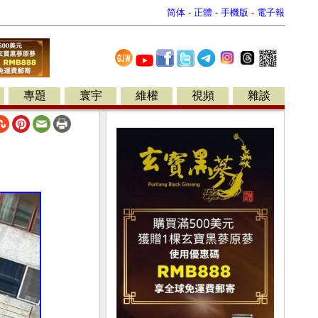
简体
-
正體
-
手機版
-
電子報
專題
寰宇
維權
視頻
雜談