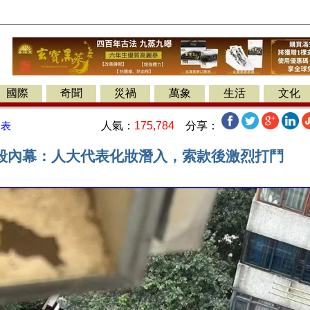
國際
奇聞
災禍
萬象
生活
文化
人氣：
175,784
分享：
發表
殺內幕：人大代表化妝潛入，索款後激烈打鬥