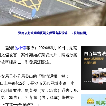
湖南省財政廳廳長劉文傑遇害案現場。（視頻截圖）
 （記者
岳小強
報導）2024年9月19日，湖南
劉文傑被害，案件宛如好萊塢大片，兩名涉案
後墜樓身亡，引發廣泛關注。

公安局天心分局發出的「警情通報」稱：
19日上午9時12分，長沙市天心區城南路一小
起刑事案件。劉某傑（女，58歲）遇害，犯
男，35歲）、江某輝（男，31歲）墜樓身
正在進一步偵辦中。」
