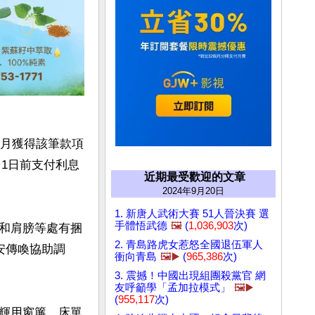
12月獲得該筆款項
月1日前支付利息
近期最受歡迎的文章
2024年9月20日
1. 新唐人武術大賽 51人晉決賽 選
手體悟武德
🖼️
(
1,036,903
次)
和肩膀等處有捆
2. 青島路虎女惹怒全國退伍軍人
安傳喚協助調
衝向青島
🖼️▶️
(
965,386
次)
3. 震撼！中國出現組團殺黨官 網
友呼籲學「孟加拉模式」
🖼️▶️
(
955,117
次)
輝用窗簾、床單