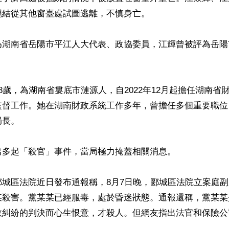
結從其他窗臺處試圖逃離，不慎身亡。

為湖南省岳陽市平江人大代表、政協委員，江輝曾被評為岳陽
8歲，為湖南省婁底市漣源人，自2022年12月起擔任湖南省
監督工作。她在湖南財政系統工作多年，曾擔任多個重要職位
長。

多起「殺官」事件，當局極力掩蓋相關消息。

郾城區法院近日發布通報稱，8月7日晚，郾城區法院立案庭
某殺害。黨某某已經服毒，處於昏迷狀態。通報還稱，黨某某
故糾紛的判決而心生恨意，才殺人。但網友指出法官和保險公