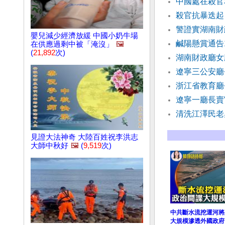
中國處在殺官
殺官抗暴迭起
警證實湖南財
嬰兒減少經濟放緩 中國小奶牛場
鹹陽懸賞通告
在供應過剩中被「淹沒」
🖼️
(
21,892
次)
湖南財政廳女
遼寧三公安廳
浙江省教育廳
遼寧一廳長賣
清洗江澤民老
見證大法神奇 大陸百姓祝李洪志
大師中秋好
🖼️
(
9,519
次)
中共斷水流挖運河將
大規模滲透外國政府