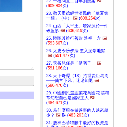
22. 一樁擱置二百年的懸案
🖼️
(
609,904
次)
23. 敬天重德經世濟民的「華夏第
一相」（中）
🖼️
(
608,254
次)
24. 山西「太平王」發家源於一件
破藍衫
🖼️
(
606,619
次)
25. 陸隴其推行善政 造福一方
🖼️
(
593,667
次)
26. 太史令謗佛法 墮入泥犁地獄
🖼️
(
591,477
次)
27. 夭折兒僅是「借宅子」
🖼️
(
591,166
次)
28. 天下奇譚（13）治世賢臣馬周
——仙官下凡，迷途知返
🖼️
(
586,470
次)
29. 中國網民選韭菜花為國花 笑稱
常幻想自己是國家主人
🖼️
(
484,671
次)
30. 為什麼現在做善事的人越來越
少？
🖼️
📝 (
483,263
次)
31. 股神巴菲特眼中最好的投資是