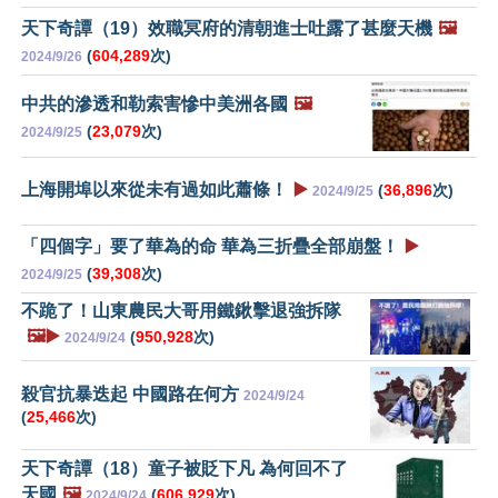
天下奇譚（19）效職冥府的清朝進士吐露了甚麼天機
🖼️
(
604,289
次)
2024/9/26
中共的滲透和勒索害慘中美洲各國
🖼️
(
23,079
次)
2024/9/25
上海開埠以來從未有過如此蕭條！
▶️
(
36,896
次)
2024/9/25
「四個字」要了華為的命 華為三折疊全部崩盤！
▶️
(
39,308
次)
2024/9/25
不跪了！山東農民大哥用鐵鍬擊退強拆隊
🖼️▶️
(
950,928
次)
2024/9/24
殺官抗暴迭起 中國路在何方
2024/9/24
(
25,466
次)
天下奇譚（18）童子被貶下凡 為何回不了
天國
🖼️
(
606,929
次)
2024/9/24