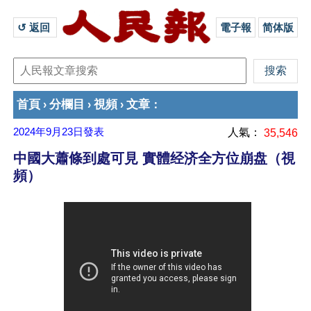
↺ 返回 
電子報
简体版
首頁
分欄目
視頻
文章
›
›
›
：
2024年9月23日
發表
人氣：
35,546
中國大蕭條到處可見 實體经济全方位崩盘（視
頻）