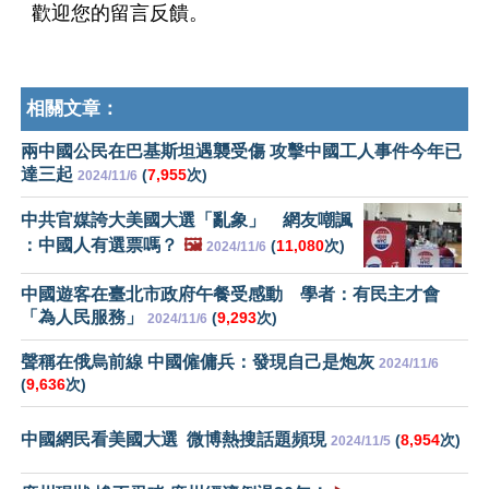
歡迎您的留言反饋。
相關文章：
兩中國公民在巴基斯坦遇襲受傷 攻擊中國工人事件今年已
達三起
(
7,955
次)
2024/11/6
中共官媒誇大美國大選「亂象」 網友嘲諷
：中國人有選票嗎？
🖼️
(
11,080
次)
2024/11/6
中國遊客在臺北市政府午餐受感動 學者：有民主才會
「為人民服務」
(
9,293
次)
2024/11/6
聲稱在俄烏前線 中國僱傭兵：發現自己是炮灰
2024/11/6
(
9,636
次)
中國網民看美國大選 微博熱搜話題頻現
(
8,954
次)
2024/11/5