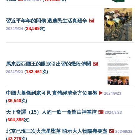
習近平年年的問候 透農民生活真艱辛
🖼️
(
28,599
次)
2024/9/24
馬來西亞國王的眼淚引出習的幾段傳聞
🖼️
(
182,461
次)
2024/9/23
中國大蕭條到處可見 實體經濟全方位崩盤
▶️
2024/9/23
(
35,546
次)
天下奇譚（15）人的一飲一食皆由神掌控
🖼️
2024/9/23
(
604,885
次)
北京已現三次火流星墜落 昭示大人物陽壽要盡
🖼️
2024/9/22
(
43,279
次)