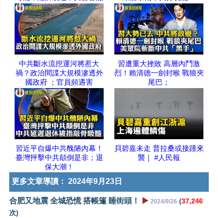
中共斷水流挖運河將惹大
習遭重大挫敗 高層內鬥激
禍？政治間諜大規模滲透外
烈！賴清德一劍封喉 戰狼夾
國政府 ；官員頻遇害
尾巴；
習近平自爆中共醜陋內幕！
貝碧嘉未走 普拉桑或接踵來
臺灣抨擊中共顛倒是非；退
襲｜ #人民報
保大潮！
更多文章導讀：
2024年9月23日
合肥又地震 全城恐慌 搭帳篷 睡街頭！
▶️
(
37,246
2024/9/26
次)