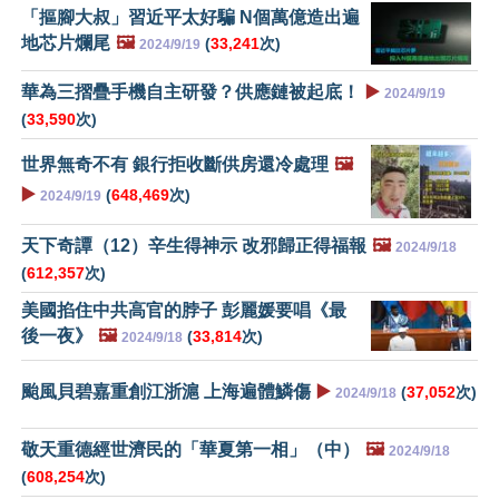
「摳腳大叔」習近平太好騙 N個萬億造出遍
地芯片爛尾
🖼️
(
33,241
次)
2024/9/19
華為三摺疊手機自主研發？供應鏈被起底！
▶️
2024/9/19
(
33,590
次)
世界無奇不有 銀行拒收斷供房還冷處理
🖼️
▶️
(
648,469
次)
2024/9/19
天下奇譚（12）辛生得神示 改邪歸正得福報
🖼️
2024/9/18
(
612,357
次)
美國掐住中共高官的脖子 彭麗媛要唱《最
後一夜》
🖼️
(
33,814
次)
2024/9/18
颱風貝碧嘉重創江浙滬 上海遍體鱗傷
▶️
(
37,052
次)
2024/9/18
敬天重德經世濟民的「華夏第一相」（中）
🖼️
2024/9/18
(
608,254
次)