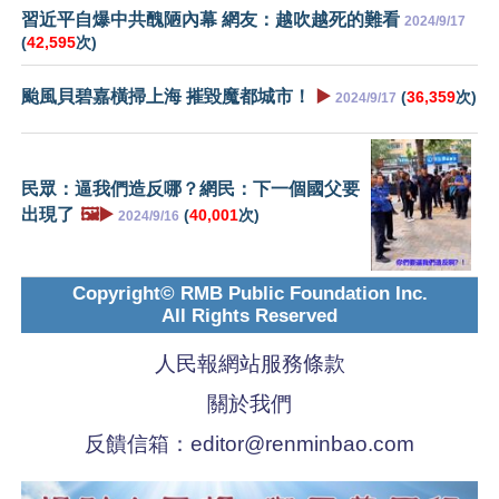
習近平自爆中共醜陋內幕 網友：越吹越死的難看
2024/9/17
(
42,595
次)
颱風貝碧嘉橫掃上海 摧毀魔都城市！
▶️
(
36,359
次)
2024/9/17
民眾：逼我們造反哪？網民：下一個國父要
出現了
🖼️▶️
(
40,001
次)
2024/9/16
Copyright© RMB Public Foundation Inc.
All Rights Reserved
人民報網站服務條款
關於我們
反饋信箱：
editor@renminbao.com