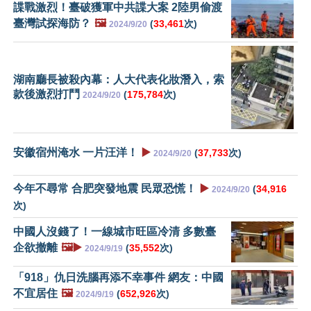
諜戰激烈！臺破獲軍中共諜大案 2陸男偷渡
臺灣試探海防？
🖼️
(
33,461
次)
2024/9/20
湖南廳長被殺內幕：人大代表化妝潛入，索
款後激烈打鬥
(
175,784
次)
2024/9/20
安徽宿州淹水 一片汪洋！
▶️
(
37,733
次)
2024/9/20
今年不尋常 合肥突發地震 民眾恐慌！
▶️
(
34,916
2024/9/20
次)
中國人沒錢了！一線城市旺區冷清 多數臺
企欲撤離
🖼️▶️
(
35,552
次)
2024/9/19
「918」仇日洗腦再添不幸事件 網友：中國
不宜居住
🖼️
(
652,926
次)
2024/9/19