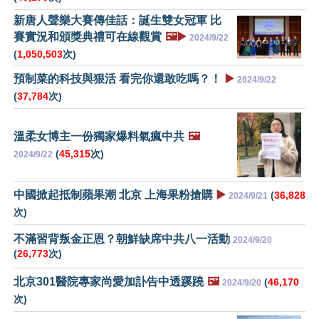
新唐人聲樂大賽傳佳話：誕生雙女冠軍 比
賽實況和頒獎典禮可在線觀賞
🖼️▶️
2024/9/22
(
1,050,503
次)
預制菜的科技與狠活 看完你還敢吃嗎？！
▶️
2024/9/22
(
37,784
次)
溫柔女博主一份獨家爆料氣瘋中共
🖼️
(
45,315
次)
2024/9/22
中國掀起抵制蘋果潮 北京 上海果粉搶購
▶️
(
36,828
2024/9/21
次)
不滿習背叛金正恩？朝鮮缺席中共八一活動
2024/9/20
(
26,773
次)
北京301醫院專家尚愛加訃告中透蹊蹺
🖼️
(
46,170
2024/9/20
次)