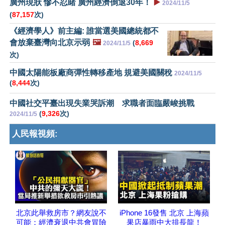
廣州現狀 慘不忍睹 廣州經濟倒退30年！
▶️
2024/11/5
(
87,157
次)
《經濟學人》前主編: 誰當選美國總統都不
會放棄臺灣向北京示弱
🖼️
(
8,669
2024/11/5
次)
中國太陽能板廠商彈性轉移產地 規避美國關稅
2024/11/5
(
8,444
次)
中國社交平臺出現失業哭訴潮 求職者面臨嚴峻挑戰
(
9,326
次)
2024/11/5
人民報視頻:
北京此舉救房市？網友說不
iPhone 16發售 北京 上海蘋
可能；經濟衰退中共會冒險
果店暴雨中大排長龍！