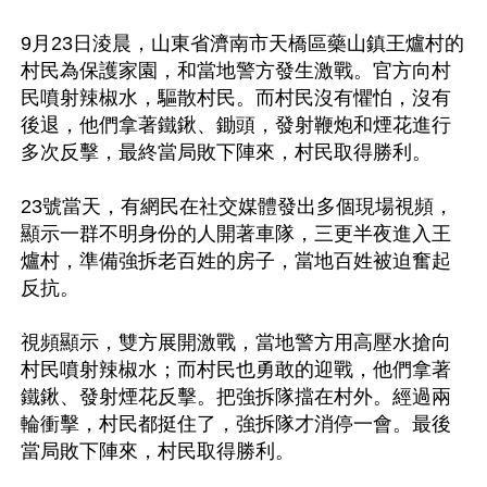
9月23日淩晨，山東省濟南市天橋區藥山鎮王爐村的
村民為保護家園，和當地警方發生激戰。官方向村
民噴射辣椒水，驅散村民。而村民沒有懼怕，沒有
後退，他們拿著鐵鍬、鋤頭，發射鞭炮和煙花進行
多次反擊，最終當局敗下陣來，村民取得勝利。

23號當天，有網民在社交媒體發出多個現場視頻，
顯示一群不明身份的人開著車隊，三更半夜進入王
爐村，準備強拆老百姓的房子，當地百姓被迫奮起
反抗。

視頻顯示，雙方展開激戰，當地警方用高壓水搶向
村民噴射辣椒水；而村民也勇敢的迎戰，他們拿著
鐵鍬、發射煙花反擊。把強拆隊擋在村外。經過兩
輪衝擊，村民都挺住了，強拆隊才消停一會。最後
當局敗下陣來，村民取得勝利。
