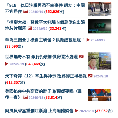
「918」仇日洗腦再添不幸事件 網友：中國
不宜居住
🖼️
(
652,926
次)
2024/9/19
「摳腳大叔」習近平太好騙 N個萬億造出遍
地芯片爛尾
🖼️
(
33,241
次)
2024/9/19
華為三摺疊手機自主研發？供應鏈被起底！
▶️
2024/9/19
(
33,590
次)
世界無奇不有 銀行拒收斷供房還冷處理
🖼️
▶️
(
648,469
次)
2024/9/19
天下奇譚（12）辛生得神示 改邪歸正得福報
🖼️
2024/9/18
(
612,357
次)
美國掐住中共高官的脖子 彭麗媛要唱《最
後一夜》
🖼️
(
33,814
次)
2024/9/18
颱風貝碧嘉重創江浙滬 上海遍體鱗傷
▶️
(
37,052
次)
2024/9/18