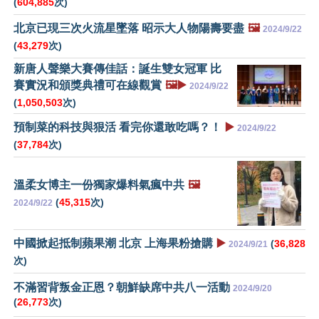
(
604,885
次)
北京已現三次火流星墜落 昭示大人物陽壽要盡
🖼️
2024/9/22
(
43,279
次)
新唐人聲樂大賽傳佳話：誕生雙女冠軍 比
賽實況和頒獎典禮可在線觀賞
🖼️▶️
2024/9/22
(
1,050,503
次)
預制菜的科技與狠活 看完你還敢吃嗎？！
▶️
2024/9/22
(
37,784
次)
溫柔女博主一份獨家爆料氣瘋中共
🖼️
(
45,315
次)
2024/9/22
中國掀起抵制蘋果潮 北京 上海果粉搶購
▶️
(
36,828
2024/9/21
次)
不滿習背叛金正恩？朝鮮缺席中共八一活動
2024/9/20
(
26,773
次)