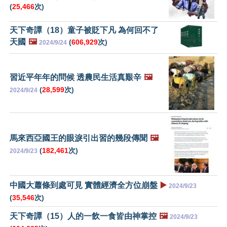
(
25,466
次)
天下奇譚（18）童子被貶下凡 為何回不了
天國
🖼️
(
606,929
次)
2024/9/24
習近平年年的問候 透農民生活真艱辛
🖼️
(
28,599
次)
2024/9/24
馬來西亞國王的眼淚引出習的幾段傳聞
🖼️
(
182,461
次)
2024/9/23
中國大蕭條到處可見 實體經濟全方位崩盤
▶️
2024/9/23
(
35,546
次)
天下奇譚（15）人的一飲一食皆由神掌控
🖼️
2024/9/23