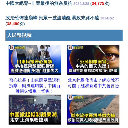
中國大絕育--韭菜最後的無奈反抗
(
34,775
次)
2024/2/28
政治恐怖達巔峰 民眾一波波清醒 暴政末路不遠
2024/2/2
(
38,490
次)
人民報視頻:
齊心抗暴！山東民眾擊退強
北京此舉救房市？網友說不
拆隊；颱風連環襲，中國百
可能；經濟衰退中共會冒險
姓損失慘重；怪象！