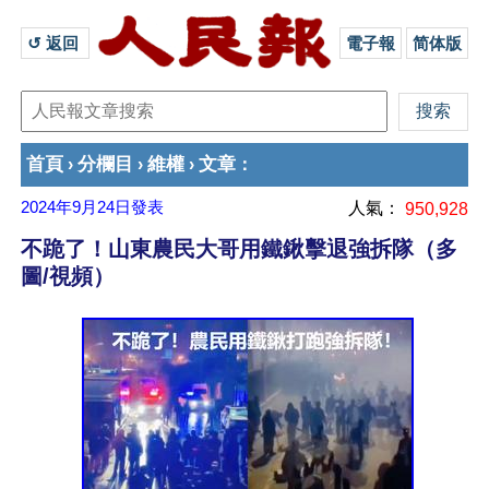
↺ 返回 
電子報
简体版
首頁
分欄目
維權
文章
›
›
›
：
2024年9月24日
發表
人氣：
950,928
不跪了！山東農民大哥用鐵鍬擊退強拆隊（多
圖/視頻）