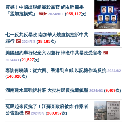
震撼！中國出現組團殺黨官 網友呼籲學
「孟加拉模式」
🖼️▶️
(
955,117
次)
2024/9/11
七一反共反暴政 南加華人燒血旗控訴中共
罪行
🖼️
(
38,165
次)
2024/7/2
美國紐約舉行紀念六四遊行 悼念中共暴政受害者
🖼️
(
21,527
次)
2024/6/3
專訪何曉清：從六四、香港到白紙 以記憶作為反抗
2024/6/2
(
140,620
次)
湖南建水庫強拆村莊 大批村民反抗遭鎮壓
(
9,409
次)
2024/4/3
冤民起來反抗了！江蘇某政府被炸 作案者
公告動機
🖼️
(
269,837
次)
2024/3/8