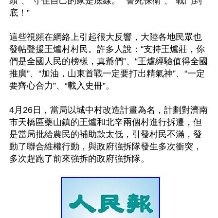
頭”、“守住自己的家是底線。”“誓死保衛”、“戰鬥到
底！”

這些視頻在網絡上引起很大反響，大陸各地民眾也
發帖聲援王爐村村民。許多人說：“支持王爐莊，你
們是全國人民的榜樣，真爺們”、“王爐經驗值得全國
推廣”、“加油，山東首戰一定要打出精氣神”、“一定
要齊心合力”、“載入史冊”。

4月26日，當局以城中村改造計畫為名，計劃對濟南
市天橋區藥山鎮的王爐和北辛兩個村進行拆遷，但
是當局批給農民的補助款太低，引發村民不滿，發
動了聯合維權行動，與政府強拆隊發生多次衝突，
多次趕跑了前來強拆的政府強拆隊。 
