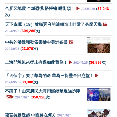
合肥又地震 全城恐慌 搭帳篷 睡街頭！
▶️
(
37,246
2024/9/26
次)
天下奇譚（19）效職冥府的清朝進士吐露了甚麼天機
🖼️
(
604,289
次)
2024/9/26
中共的滲透和勒索害慘中美洲各國
🖼️
(
23,079
次)
2024/9/25
上海開埠以來從未有過如此蕭條！
▶️
(
36,896
次)
2024/9/25
「四個字」要了華為的命 華為三折疊全部崩盤！
▶️
(
39,308
次)
2024/9/25
不跪了！山東農民大哥用鐵鍬擊退強拆隊
🖼️▶️
(
950,928
次)
2024/9/24
殺官抗暴迭起 中國路在何方
2024/9/24