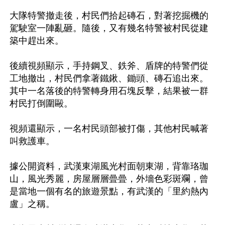
大隊特警撤走後，村民們拾起磚石，對著挖掘機的
駕駛室一陣亂砸。隨後，又有幾名特警被村民從建
築中趕出來。

後續視頻顯示，手持鋼叉、鉄斧、盾牌的特警們從
工地撤出，村民們拿著鐵鍬、鋤頭、磚石追出來。
其中一名落後的特警轉身用石塊反擊，結果被一群
村民打倒圍毆。

視頻還顯示，一名村民頭部被打傷，其他村民喊著
叫救護車。

據公開資料，武漢東湖風光村面朝東湖，背靠珞珈
山，風光秀麗，房屋層層曡曡，外墻色彩斑斕，曾
是當地一個有名的旅遊景點，有武漢的「里約熱內
盧」之稱。
