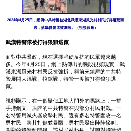
2024年4月25日，網傳中共特警被湖北武漢東湖風光村村民打得落荒而
逃，落單特警還被圍毆。（視頻截圖）
武漢特警隊被打得狼狽逃竄
面對中共暴政，現在選擇強硬反抗的民眾越來越
多。今年4月25日，網上熱傳出的幾段視頻現實，武
漢東湖風光村村民反抗強拆，與前來鎮壓的中共特
警展開大混戰、拉鋸戰，特警一度被打得狼狽逃
竄。

視頻顯示，在一個疑似工地大門外的馬路上，一群
手持鋼叉、盾牌的中共特警在與部分村民混戰。一
名特警用滅火器攻擊村民。還有多名特警圍攻一名
男村民，將其打倒並暴毆，男村民發出陣陣慘叫。
圍毆的特警離開後，該村民站起身，試圖對特警發