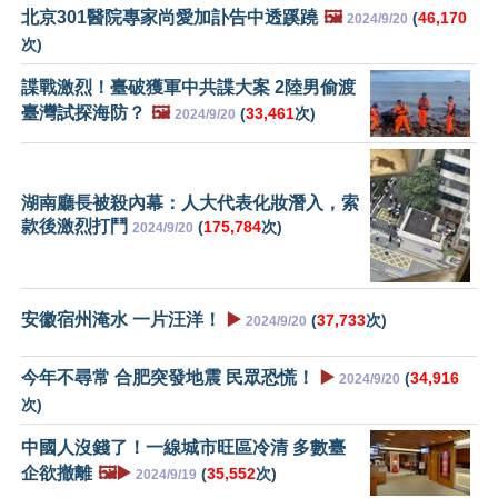
北京301醫院專家尚愛加訃告中透蹊蹺
🖼️
(
46,170
2024/9/20
次)
諜戰激烈！臺破獲軍中共諜大案 2陸男偷渡
臺灣試探海防？
🖼️
(
33,461
次)
2024/9/20
湖南廳長被殺內幕：人大代表化妝潛入，索
款後激烈打鬥
(
175,784
次)
2024/9/20
安徽宿州淹水 一片汪洋！
▶️
(
37,733
次)
2024/9/20
今年不尋常 合肥突發地震 民眾恐慌！
▶️
(
34,916
2024/9/20
次)
中國人沒錢了！一線城市旺區冷清 多數臺
企欲撤離
🖼️▶️
(
35,552
次)
2024/9/19