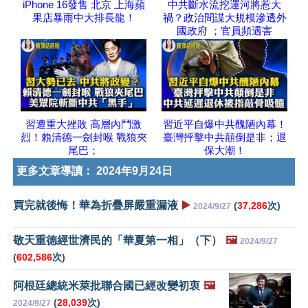
iPhone 16發售 北京 上海蘋
中共斷水流挖運河將惹大
果店暴雨中大排長龍！
禍？政治間諜大規模滲透外
國政府 ；官員頻遇害
習遭重大挫敗 高層內鬥激
習近平自爆中共醜陋內幕！
烈！賴清德一劍封喉 戰狼夾
臺灣抨擊中共顛倒是非；退
尾巴；
保大潮！
更多文章導讀：
2024年9月24日
買完就後悔！華為折疊屏嚴重漏液
▶️
(
37,286
次)
2024/9/27
敬天重德經世濟民的「華夏第一相」（下）
🖼️
2024/9/27
(
602,586
次)
阿根廷總統米萊批聯合國已經改變初衷
🖼️
(
28,039
次)
2024/9/27