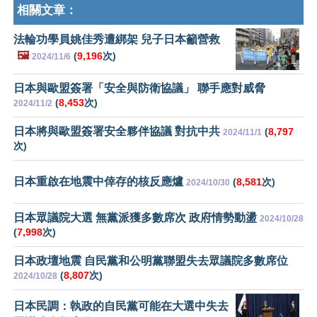
相關文章：
法輪功學員姚佳秀遭綁架 兒子日本籲營救
🖼️
(
9,196
次)
2024/11/6
日本與歐盟簽署「安全與防衛協議」 聯手應對威脅
(
8,453
次)
2024/11/2
日本將與歐盟簽署安全夥伴協議 對抗中共
(
8,797
2024/11/1
次)
日本重啟在地震中倖存的核反應爐
(
8,581
次)
2024/10/30
日本眾議院大選 無黨派獲多數席次 政府情勢動盪
2024/10/28
(
7,998
次)
日本政壇地震 自民黨和公明黨聯盟失去眾議院多數席位
(
8,807
次)
2024/10/28
日本民調：執政的自民黨可能在大選中失去