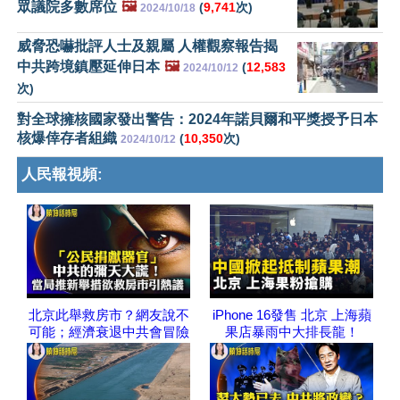
眾議院多數席位
🖼️
(
9,741
次)
2024/10/18
威脅恐嚇批評人士及親屬 人權觀察報告揭
中共跨境鎮壓延伸日本
🖼️
(
12,583
2024/10/12
次)
對全球擁核國家發出警告：2024年諾貝爾和平獎授予日本
核爆倖存者組織
(
10,350
次)
2024/10/12
人民報視頻:
北京此舉救房市？網友說不
iPhone 16發售 北京 上海蘋
可能；經濟衰退中共會冒險
果店暴雨中大排長龍！