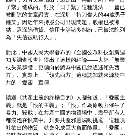
子緊」造成的。對於「日子緊」這種說法，一篇已
被刪除的文章證實，在深圳「持刀傷人的44歲男子
鍾某」因近年來持股公司出現問題，股權也被凍
結，還深陷借貸、信用卡等諸多糾紛，已被法院列
為「失信被執行人」。

對此，中國人民大學發布的《全國公眾科技創新認
知度調查報告》得出了這樣的結論——大陸「無業
或失業群體，更偏向於認為中國已經遙遙領先西
方」。實際上，「領先西方」這種認知就來源於中
共的「愛國」宣傳。

讀過《共產主義的終極目的》人都知道，「愛國主
義」就是「恨的主義」；「恨」作為原動力催生了
暴力、殺戮；在共產中國的物質場中，幾乎所有人
都浸泡在恨當中。只要共產邪靈煽動挑逗，這種噴
吐欲出的物質，就會化成巨大負面能量。「愛國」