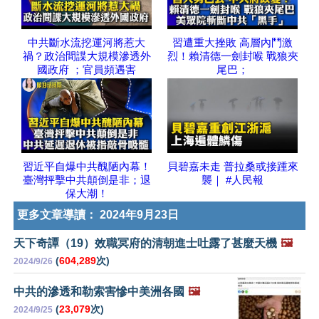
中共斷水流挖運河將惹大
習遭重大挫敗 高層內鬥激
禍？政治間諜大規模滲透外
烈！賴清德一劍封喉 戰狼夾
國政府 ；官員頻遇害
尾巴；
習近平自爆中共醜陋內幕！
貝碧嘉未走 普拉桑或接踵來
臺灣抨擊中共顛倒是非；退
襲｜ #人民報
保大潮！
更多文章導讀：
2024年9月23日
天下奇譚（19）效職冥府的清朝進士吐露了甚麼天機
🖼️
(
604,289
次)
2024/9/26
中共的滲透和勒索害慘中美洲各國
🖼️
(
23,079
次)
2024/9/25