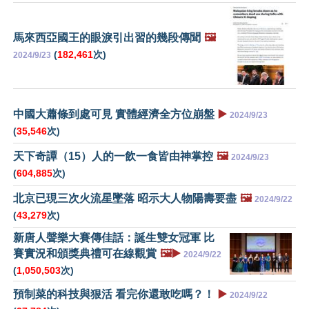
馬來西亞國王的眼淚引出習的幾段傳聞
🖼️
(
182,461
次)
2024/9/23
中國大蕭條到處可見 實體經濟全方位崩盤
▶️
2024/9/23
(
35,546
次)
天下奇譚（15）人的一飲一食皆由神掌控
🖼️
2024/9/23
(
604,885
次)
北京已現三次火流星墜落 昭示大人物陽壽要盡
🖼️
2024/9/22
(
43,279
次)
新唐人聲樂大賽傳佳話：誕生雙女冠軍 比
賽實況和頒獎典禮可在線觀賞
🖼️▶️
2024/9/22
(
1,050,503
次)
預制菜的科技與狠活 看完你還敢吃嗎？！
▶️
2024/9/22