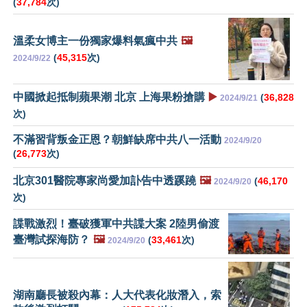
(
37,784
次)
溫柔女博主一份獨家爆料氣瘋中共
🖼️
(
45,315
次)
2024/9/22
中國掀起抵制蘋果潮 北京 上海果粉搶購
▶️
(
36,828
2024/9/21
次)
不滿習背叛金正恩？朝鮮缺席中共八一活動
2024/9/20
(
26,773
次)
北京301醫院專家尚愛加訃告中透蹊蹺
🖼️
(
46,170
2024/9/20
次)
諜戰激烈！臺破獲軍中共諜大案 2陸男偷渡
臺灣試探海防？
🖼️
(
33,461
次)
2024/9/20
湖南廳長被殺內幕：人大代表化妝潛入，索