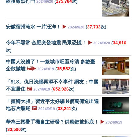
款後激烈打鬥
(
175,784
次)
2024/9/20
安徽宿州淹水 一片汪洋！
▶️
(
37,733
次)
2024/9/20
今年不尋常 合肥突發地震 民眾恐慌！
▶️
(
34,916
2024/9/20
次)
中國人沒錢了！一線城市旺區冷清 多數臺
企欲撤離
🖼️▶️
(
35,552
次)
2024/9/19
「918」仇日洗腦再添不幸事件 網友：中國
不宜居住
🖼️
(
652,926
次)
2024/9/19
「摳腳大叔」習近平太好騙 N個萬億造出遍
地芯片爛尾
🖼️
(
33,241
次)
2024/9/19
華為三摺疊手機自主研發？供應鏈被起底！
▶️
2024/9/19
(
33,590
次)