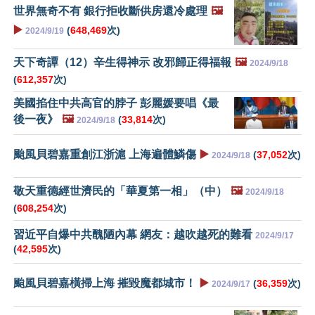
世界無奇不有 銀行拒收斷供房還冷處理
🖼️
▶️
(
648,469
次)
2024/9/19
天下奇譚（12）辛生得神示 改邪歸正得福報
🖼️
2024/9/18
(
612,357
次)
美國掐住中共高官的脖子 彭麗媛要唱《最
後一夜》
🖼️
(
33,814
次)
2024/9/18
颱風貝碧嘉重創江浙滬 上海遍體鱗傷
▶️
(
37,052
次)
2024/9/18
敬天重德經世濟民的「華夏第一相」（中）
🖼️
2024/9/18
(
608,254
次)
習近平自爆中共醜陋內幕 網友：越吹越死的難看
2024/9/17
(
42,595
次)
颱風貝碧嘉橫掃上海 摧毀魔都城市！
▶️
(
36,359
次)
2024/9/17