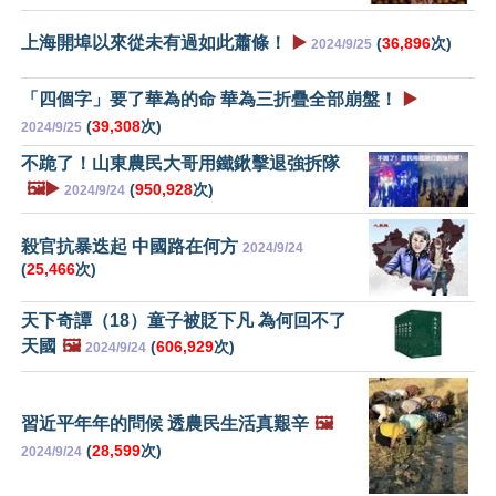
上海開埠以來從未有過如此蕭條！
▶️
(
36,896
次)
2024/9/25
「四個字」要了華為的命 華為三折疊全部崩盤！
▶️
(
39,308
次)
2024/9/25
不跪了！山東農民大哥用鐵鍬擊退強拆隊
🖼️▶️
(
950,928
次)
2024/9/24
殺官抗暴迭起 中國路在何方
2024/9/24
(
25,466
次)
天下奇譚（18）童子被貶下凡 為何回不了
天國
🖼️
(
606,929
次)
2024/9/24
習近平年年的問候 透農民生活真艱辛
🖼️
(
28,599
次)
2024/9/24