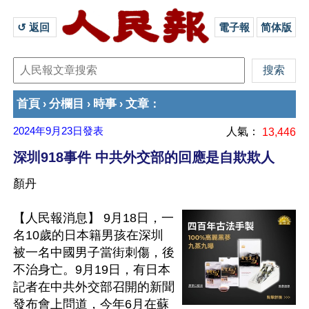
↺ 返回 
電子報
简体版
首頁
分欄目
時事
文章
›
›
›
：
2024年9月23日
發表
人氣：
13,446
深圳918事件 中共外交部的回應是自欺欺人
顏丹
【人民報消息】 9月18日，一
名10歲的日本籍男孩在深圳
被一名中國男子當街刺傷，後
不治身亡。9月19日，有日本
記者在中共外交部召開的新聞
發布會上問道，今年6月在蘇