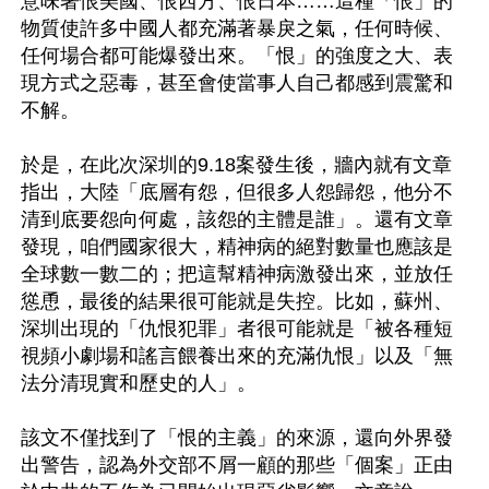
意味著恨美國、恨西方、恨日本……這種「恨」的
物質使許多中國人都充滿著暴戾之氣，任何時候、
任何場合都可能爆發出來。「恨」的強度之大、表
現方式之惡毒，甚至會使當事人自己都感到震驚和
不解。

於是，在此次深圳的9.18案發生後，牆內就有文章
指出，大陸「底層有怨，但很多人怨歸怨，他分不
清到底要怨向何處，該怨的主體是誰」。還有文章
發現，咱們國家很大，精神病的絕對數量也應該是
全球數一數二的；把這幫精神病激發出來，並放任
慫恿，最後的結果很可能就是失控。比如，蘇州、
深圳出現的「仇恨犯罪」者很可能就是「被各種短
視頻小劇場和謠言餵養出來的充滿仇恨」以及「無
法分清現實和歷史的人」。

該文不僅找到了「恨的主義」的來源，還向外界發
出警告，認為外交部不屑一顧的那些「個案」正由