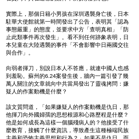
實際上，那個日籍小男孩在深圳遇襲身亡後，日本
駐華大使館就第一時間發出了公告，表明其「認為
事態嚴重」的態度，並要求中方「查明真相」「防
止此類事件再次發生」。看不到任何跡象表明，日
本兒童在大陸遇襲的事件「不會影響中日兩國交往
與合作」。

向弱者揮刀，別說日本人不答應，就連中國人也感
到羞恥。蘇州的6.24案發生後，牆內一篇引發了幾
萬人關注的文章就向中共當局發出了靈魂拷問：嫌
疑人的作案動機是什麼？

該文質問道，「如果嫌疑人的作案動機是仇日，那
他揮刀向外國婦孺的思想根源和心路歷程是什麼？
他是如何成長為這樣一個腦殘病人的？他接受了什
麼教育，接觸了什麼資訊，導致產生這種極端民族
主義和恐怖主義思想和行為？」如果不是仇日，而