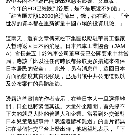
於中共的不作為已開始出現惡劣影響。文章說，
「今年的FDI已經跌到谷底，是不是底還不知道」、
「結售匯差額12000億淨流出，錢，都在跑」、「全
世界的資本都在重新衡量中國市場的投資風險。」

這兩天，還有文章傳來松下集團鼓勵駐華員工攜家
人暫時返回日本的消息。日本汽車工業協會（JAM
A）會長兼五十鈴汽車公司董事長已公開要求中共當
局，應該「比以往任何時候都採取更多措施來確保
日本居民的安全」。此外，另有消息稱，這回日本
方面的態度其實很強硬，已提出讓中共公開道歉以
及公布案件的具體細節。

透露這些實情的作者表示，在華日本人一旦選擇離
開，日企也將緊隨其後。大量外企離開，首先撐不
下去的就是大陸的普通人和企業。當看到外交部對
日本兒童遇襲事件「表達遺憾和難過」的圖片都無
法在某個社交平台上發出時，他絕望地表示，「下