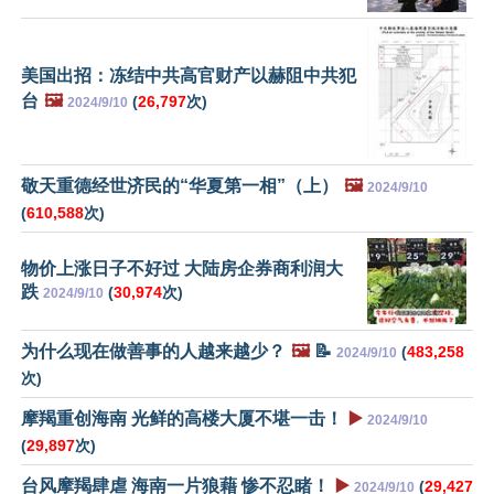
美国出招：冻结中共高官财产以赫阻中共犯
台
🖼️
(
26,797
次)
2024/9/10
敬天重德经世济民的“华夏第一相”（上）
🖼️
2024/9/10
(
610,588
次)
物价上涨日子不好过 大陆房企券商利润大
跌
(
30,974
次)
2024/9/10
为什么现在做善事的人越来越少？
🖼️
📝
(
483,258
2024/9/10
次)
摩羯重创海南 光鲜的高楼大厦不堪一击！
▶️
2024/9/10
(
29,897
次)
台风摩羯肆虐 海南一片狼藉 惨不忍睹！
▶️
(
29,427
2024/9/10