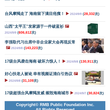
台风摩羯走了 海南留下满目疮痍！
▶️
(
28,332
次)
2024/9/9
山西“太平王”发家源于一件破蓝衫
🖼️
(
606,612
次)
2024/9/9
李强取代习出席中非企业家大会再现反常
🖼️
(
143,223
次)
2024/9/8
17级台风袭击海南 破坏力惊人！
▶️
(
130,911
次)
2024/9/8
好心扶老人被讹 幸有视频证清白引热议
🖼️
▶️
(
31,109
次)
2024/9/8
17级超强台风摩羯发威 摧毁海南城市
▶️
(
30,824
次)
2024/9/7
Copyright© RMB Public Foundation Inc.
All Rights Reserved