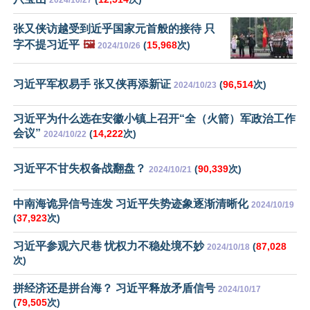
2024/10/27
张又侠访越受到近乎国家元首般的接待 只
字不提习近平
🖼️
(
15,968
次)
2024/10/26
习近平军权易手 张又侠再添新证
(
96,514
次)
2024/10/23
习近平为什么选在安徽小镇上召开“全（火箭）军政治工作
会议”
(
14,222
次)
2024/10/22
习近平不甘失权备战翻盘？
(
90,339
次)
2024/10/21
中南海诡异信号连发 习近平失势迹象逐渐清晰化
2024/10/19
(
37,923
次)
习近平参观六尺巷 忧权力不稳处境不妙
(
87,028
2024/10/18
次)
拼经济还是拼台海？ 习近平释放矛盾信号
2024/10/17
(
79,505
次)