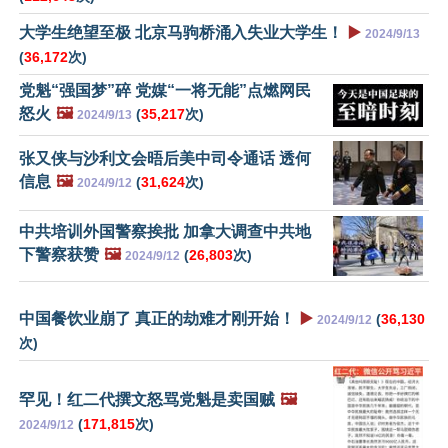
大学生绝望至极 北京马驹桥涌入失业大学生！
▶️
2024/9/13
(
36,172
次)
党魁“强国梦”碎 党媒“一将无能”点燃网民
怒火
🖼️
(
35,217
次)
2024/9/13
张又侠与沙利文会晤后美中司令通话 透何
信息
🖼️
(
31,624
次)
2024/9/12
中共培训外国警察挨批 加拿大调查中共地
下警察获赞
🖼️
(
26,803
次)
2024/9/12
中国餐饮业崩了 真正的劫难才刚开始！
▶️
(
36,130
2024/9/12
次)
罕见！红二代撰文怒骂党魁是卖国贼
🖼️
(
171,815
次)
2024/9/12