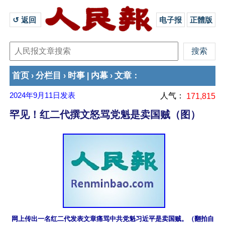
↺ 返回 
电子报
正體版
首页
分栏目
时事
内幕
文章
›
›
|
›
：
2024年9月11日
发表
人气：
171,815
罕见！红二代撰文怒骂党魁是卖国贼（图）
网上传出一名红二代发表文章痛骂中共党魁习近平是卖国贼。（翻拍自