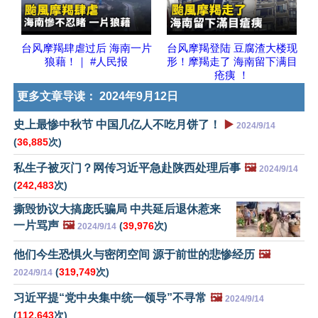
台风摩羯肆虐过后 海南一片
台风摩羯登陆 豆腐渣大楼现
狼藉！｜ #人民报
形！摩羯走了 海南留下满目
疮痍 ！
更多文章导读：
2024年9月12日
史上最惨中秋节 中国几亿人不吃月饼了！
▶️
2024/9/14
(
36,885
次)
私生子被灭门？网传习近平急赴陕西处理后事
🖼️
2024/9/14
(
242,483
次)
撕毁协议大搞庞氏骗局 中共延后退休惹来
一片骂声
🖼️
(
39,976
次)
2024/9/14
他们今生恐惧火与密闭空间 源于前世的悲惨经历
🖼️
(
319,749
次)
2024/9/14
习近平提“党中央集中统一领导”不寻常
🖼️
2024/9/14
(
112,643
次)