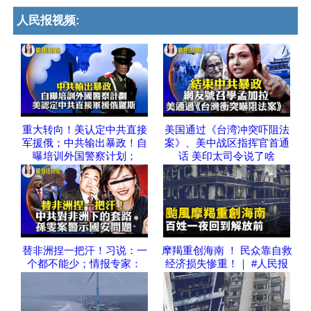
人民报视频:
重大转向！美认定中共直接
美国通过《台湾冲突吓阻法
军援俄；中共输出暴政！自
案》、美中战区指挥官首通
曝培训外国警察计划；
话 美印太司令说了啥
替非洲捏一把汗！习说：一
摩羯重创海南 ！ 民众靠自救
个都不能少；情报专家：
经济损失惨重！｜ #人民报