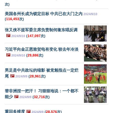
次)
美国各州长成为锁定目标 中共已在大门之内
2024/9/10
(
116,453
次)
张又侠不提军委主席负责制何衞东唱反调
🖼️
(
147,097
次)
2024/9/10
习近平向金正恩致贺电有变化 较去年冷淡
🖼️
(
29,886
次)
2024/9/10
男足是中共政坛的缩影 被党魁指点一定烂
尾
🖼️
(
28,961
次)
2024/9/9
替非洲捏一把汗！ 习狠狠地说：一个都不
能少
🖼️
(
32,716
次)
2024/9/9
重回多维度
🖼️
(
28,576
次)
2024/9/9