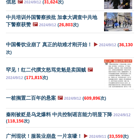
信息
🖼️
(
31,624
次)
2024/9/12
中共培训外国警察挨批 加拿大调查中共地
下警察获赞
🖼️
(
26,803
次)
2024/9/12
中国餐饮业崩了 真正的劫难才刚开始！
▶️
(
36,130
2024/9/12
次)
罕见！红二代撰文怒骂党魁是卖国贼
🖼️
(
171,815
次)
2024/9/12
一桩搁置二百年的悬案
🖼️
(
609,896
次)
2024/9/12
秦刚被贬是乌龙爆料 中共控制谣言能力明显下降
2024/9/12
(
118,156
次)
广州现状！服装业崩盘 一片哀嚎！
▶️
(
33,559
次)
2024/9/11