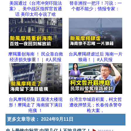
美国通过《台湾冲突吓阻法
替非洲捏一把汗！习说：一
案》、美中战区指挥官首通
个都不能少；情报专家：
话 美印太司令说了啥
摩羯重创海南 ！ 民众靠自救
台风摩羯肆虐过后 海南一片
经济损失惨重！｜ #人民报
狼藉！｜ #人民报
台风摩羯登陆 豆腐渣大楼现
台湾京华城容积案，柯文哲
形！摩羯走了 海南留下满目
遭收押禁见；长春传杀警夺
疮痍 ！
枪大案，
更多文章导读：
2024年9月11日
史上最惨中秋节 中国几亿人不吃月饼了！
▶️