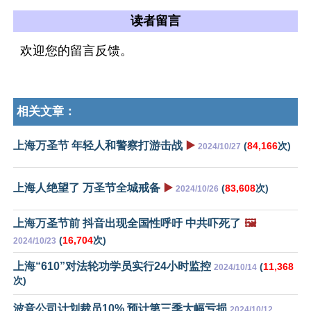
读者留言
欢迎您的留言反馈。
相关文章：
上海万圣节 年轻人和警察打游击战
▶️
(
84,166
次)
2024/10/27
上海人绝望了 万圣节全城戒备
▶️
(
83,608
次)
2024/10/26
上海万圣节前 抖音出现全国性呼吁 中共吓死了
🖼️
(
16,704
次)
2024/10/23
上海“610”对法轮功学员实行24小时监控
(
11,368
2024/10/14
次)
波音公司计划裁员10% 预计第三季大幅亏损
2024/10/12