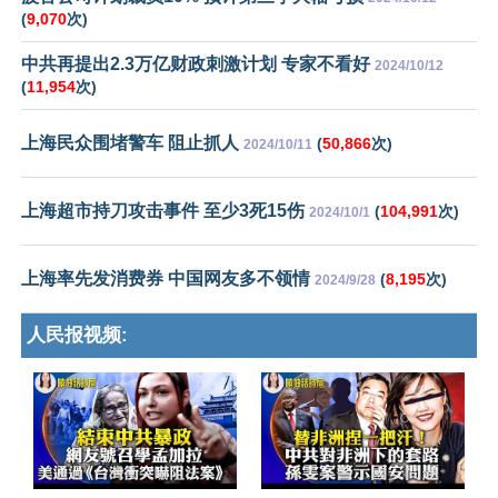
(
9,070
次)
中共再提出2.3万亿财政刺激计划 专家不看好
2024/10/12
(
11,954
次)
上海民众围堵警车 阻止抓人
(
50,866
次)
2024/10/11
上海超市持刀攻击事件 至少3死15伤
(
104,991
次)
2024/10/1
上海率先发消费券 中国网友多不领情
(
8,195
次)
2024/9/28
人民报视频: