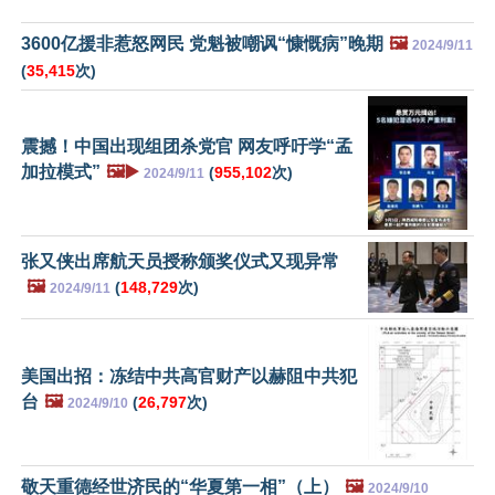
3600亿援非惹怒网民 党魁被嘲讽“慷慨病”晚期
🖼️
2024/9/11
(
35,415
次)
震撼！中国出现组团杀党官 网友呼吁学“孟
加拉模式”
🖼️▶️
(
955,102
次)
2024/9/11
张又侠出席航天员授称颁奖仪式又现异常
🖼️
(
148,729
次)
2024/9/11
美国出招：冻结中共高官财产以赫阻中共犯
台
🖼️
(
26,797
次)
2024/9/10
敬天重德经世济民的“华夏第一相”（上）
🖼️
2024/9/10