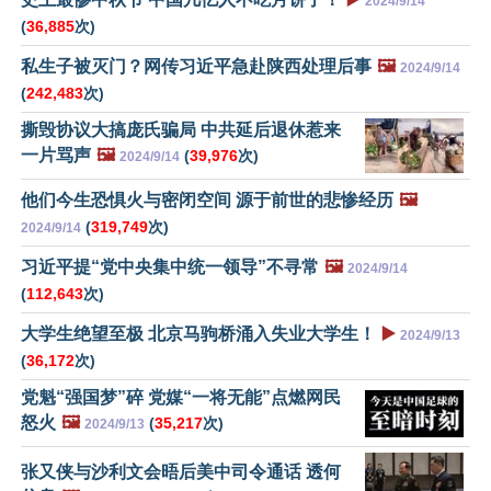
2024/9/14
(
36,885
次)
私生子被灭门？网传习近平急赴陕西处理后事
🖼️
2024/9/14
(
242,483
次)
撕毁协议大搞庞氏骗局 中共延后退休惹来
一片骂声
🖼️
(
39,976
次)
2024/9/14
他们今生恐惧火与密闭空间 源于前世的悲惨经历
🖼️
(
319,749
次)
2024/9/14
习近平提“党中央集中统一领导”不寻常
🖼️
2024/9/14
(
112,643
次)
大学生绝望至极 北京马驹桥涌入失业大学生！
▶️
2024/9/13
(
36,172
次)
党魁“强国梦”碎 党媒“一将无能”点燃网民
怒火
🖼️
(
35,217
次)
2024/9/13
张又侠与沙利文会晤后美中司令通话 透何