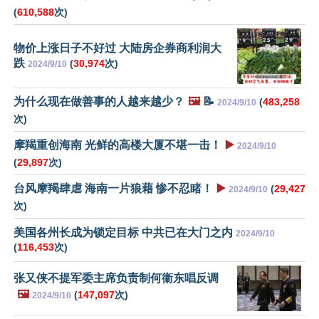
(
610,588
次)
物价上涨日子不好过 大陆房企券商利润大
跌
(
30,974
次)
2024/9/10
为什么现在做善事的人越来越少？
🖼️
📝
(
483,258
2024/9/10
次)
摩羯重创海南 光鲜的高楼大厦不堪一击！
▶️
2024/9/10
(
29,897
次)
台风摩羯肆虐 海南一片狼藉 惨不忍睹！
▶️
(
29,427
2024/9/10
次)
美国各州长成为锁定目标 中共已在大门之内
2024/9/10
(
116,453
次)
张又侠不提军委主席负责制何衞东唱反调
🖼️
(
147,097
次)
2024/9/10