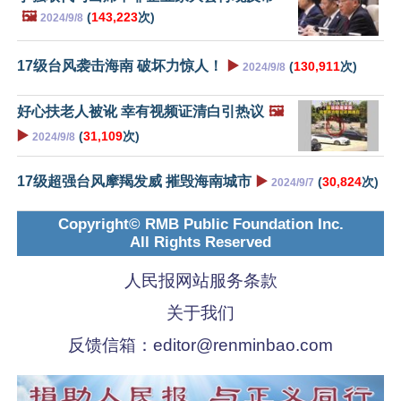
🖼️
(
143,223
次)
2024/9/8
17级台风袭击海南 破坏力惊人！
▶️
(
130,911
次)
2024/9/8
好心扶老人被讹 幸有视频证清白引热议
🖼️
▶️
(
31,109
次)
2024/9/8
17级超强台风摩羯发威 摧毁海南城市
▶️
(
30,824
次)
2024/9/7
Copyright© RMB Public Foundation Inc.
All Rights Reserved
人民报网站服务条款
关于我们
反馈信箱：
editor@renminbao.com