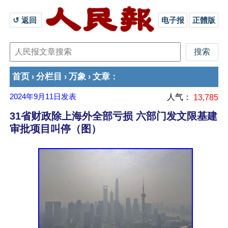
↺ 返回 
电子报
正體版
首页
分栏目
万象
文章
›
›
›
：
2024年9月11日
发表
人气：
13,785
31省财政除上海外全部亏损 六部门发文限基建
审批项目叫停（图）