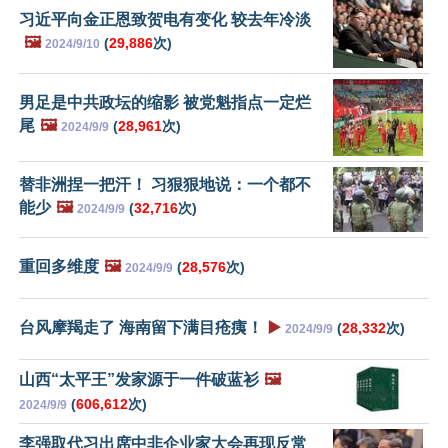
习近平向金正恩致贺电有变化 较去年冷淡
🖼️
(
29,886
次)
2024/9/10
男足是中共政坛的缩影 被党魁指点一定烂
尾
🖼️
(
28,961
次)
2024/9/9
替非洲捏一把汗！ 习狠狠地说：一个都不
能少
🖼️
(
32,716
次)
2024/9/9
重回多维度
🖼️
(
28,576
次)
2024/9/9
台风摩羯走了 海南留下满目疮痍！
▶️
(
28,332
次)
2024/9/9
山西“太平王”发家源于一件破蓝衫
🖼️
(
606,612
次)
2024/9/9
李强取代习出席中非企业家大会再现反常