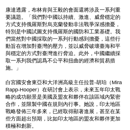
康達透露，布林肯與王毅的會面還將涉及一系列重
要議題。「我們對中國以持續、激進、威脅穩定的
方式支持俄羅斯對烏克蘭發動非法戰爭深感擔憂，
特別是中國試圖支持俄羅斯的國防和工業基礎。我
們當然對中國採取的一系列行動感到擔憂，這些行
動旨在增加對臺灣的壓力，並以威脅破壞臺海和平
與穩定的方式對臺灣進行脅迫。此外，中國繼續採
取一系列我們認爲不公平和扭曲的經濟和貿易措
施。」

白宮國安會東亞和大洋洲高級主任拉普-胡珀（Mira 
Rapp-Hooper）在研討會上表示，未來五年印太戰
略的成功願景是美國及盟友和夥伴在該區域內緊密
合作，並限製中國在規則內行事。她說，印太地區
戰略發佈三年多來，已經取得顯著進展，甚至在某
些方面超出預期，比如印太地區的盟友和夥伴更加
積極和創新。
