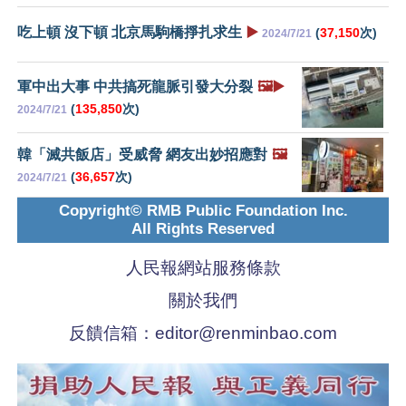
吃上頓 沒下頓 北京馬駒橋掙扎求生
▶️
(
37,150
次)
2024/7/21
軍中出大事 中共搞死龍脈引發大分裂
🖼️▶️
(
135,850
次)
2024/7/21
韓「滅共飯店」受威脅 網友出妙招應對
🖼️
(
36,657
次)
2024/7/21
Copyright© RMB Public Foundation Inc.
All Rights Reserved
人民報網站服務條款
關於我們
反饋信箱：
editor@renminbao.com