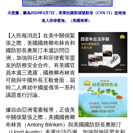
示意圖，圖為2024年4月7日，美軍的羅斯福號航母（CVN 71）從南海
進入菲律賓海。（美國海軍）
【人民報消息】在美中關係緊
張之際，美國國務卿布林肯和
國防部長奧斯汀本週訪問亞
洲，加強與日本和菲律賓等盟
友的防務安全合作。有美國官
員本週三透露，國務卿布林肯
可能與中國外長王毅會面，屆
時二人將就中國援俄等一系列
議題進行討論。

據自由亞洲電臺報導，正值美
中關係緊張之際，美國國務卿
布林肯（Antony Blinken）與美國國防部長奧斯汀
（Lloyd Austin）本週出訪亞洲，加強與地區盟友和