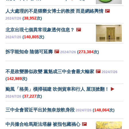
人大處理的不是猥褻女博士的教授 而是網絡輿情
🖼️
(
38,952
次)
2024/7/26
北京出現七個異常現象透何信息？
🖼️
(
140,805
次)
2024/7/26
拆字能知命 陰德可延壽
🖼️
(
273,384
次)
2024/7/26
不是政變勝似政變 黨魁成三中全會最大輸家
🖼️
2024/7/26
(
142,989
次)
颱風「格美」橫掃福建 吹倒貨車和行人 屋頂掀翻！
▶️
(
37,227
次)
2024/7/26
三中全會習近平出於無奈放軟身段
(
148,064
次)
2024/7/26
中共撮合哈馬斯法塔赫 被指包藏禍心
🖼️