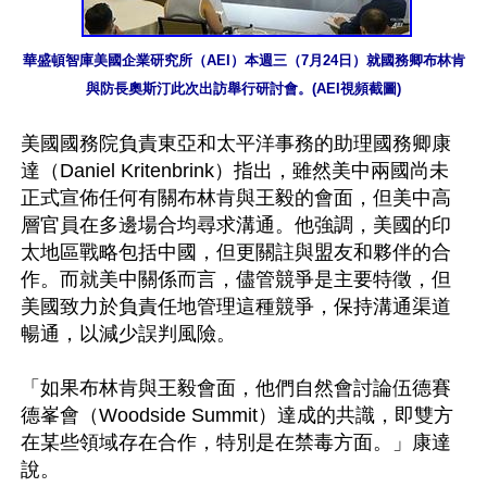
華盛頓智庫美國企業研究所（AEI）本週三（7月24日）就國務卿布林肯
與防長奧斯汀此次出訪舉行研討會。(AEI視頻截圖)
美國國務院負責東亞和太平洋事務的助理國務卿康
達（Daniel Kritenbrink）指出，雖然美中兩國尚未
正式宣佈任何有關布林肯與王毅的會面，但美中高
層官員在多邊場合均尋求溝通。他強調，美國的印
太地區戰略包括中國，但更關註與盟友和夥伴的合
作。而就美中關係而言，儘管競爭是主要特徵，但
美國致力於負責任地管理這種競爭，保持溝通渠道
暢通，以減少誤判風險。

「如果布林肯與王毅會面，他們自然會討論伍德賽
德峯會（Woodside Summit）達成的共識，即雙方
在某些領域存在合作，特別是在禁毒方面。」康達
說。
