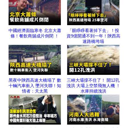
中國經濟面臨寒冬 北京大蕭
「眼睜睜‬看著‬掉下去」！投
條！餐飲商舖成片倒閉 ！
資9億開通不到一年！陝西高
速路橋垮塌
黑夜中陝西高速大橋塌了 數
三峽大壩撐不住了！ 開12孔
十輛汽車衝入 墜河失聯！知
洩洪 大壩上空禁飛無人機 ！
情者：天太黑
水庫持續洩洪