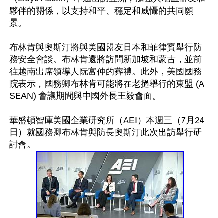
夥伴的關係，以支持和平、穩定和威懾的共同願
景。

布林肯與奧斯汀將與美國盟友日本和菲律賓舉行防
務安全會談。布林肯還將訪問新加坡和蒙古，並前
往越南出席領導人阮富仲的葬禮。此外，美國國務
院表示，國務卿布林肯可能將在老撾舉行的東盟 (A
SEAN) 會議期間與中國外長王毅會面。

華盛頓智庫美國企業研究所（AEI）本週三（7月24
日）就國務卿布林肯與防長奧斯汀此次出訪舉行研