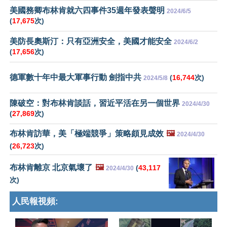
美國務卿布林肯就六四事件35週年發表聲明
2024/6/5
(
17,675
次)
美防長奧斯汀：只有亞洲安全，美國才能安全
2024/6/2
(
17,656
次)
德軍數十年中最大軍事行動 劍指中共
(
16,744
次)
2024/5/8
陳破空：對布林肯談話，習近平活在另一個世界
2024/4/30
(
27,869
次)
布林肯訪華，美「極端競爭」策略頗見成效
🖼️
2024/4/30
(
26,723
次)
布林肯離京 北京氣壞了
🖼️
(
43,117
2024/4/30
次)
人民報視頻: