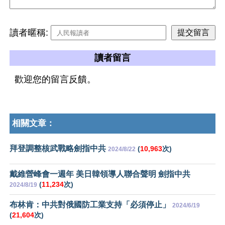
讀者暱稱:
讀者留言
歡迎您的留言反饋。
相關文章：
拜登調整核武戰略劍指中共
(
10,963
次)
2024/8/22
戴維營峰會一週年 美日韓領導人聯合聲明 劍指中共
(
11,234
次)
2024/8/19
布林肯：中共對俄國防工業支持「必須停止」
2024/6/19
(
21,604
次)