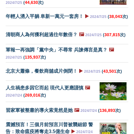
(
44,630
次)
2024/7/25
年輕人湧入平躺 阜新一萬元一套房！
▶️
(
38,043
次)
2024/7/25
清朝商人為何獲利超過往年數倍？
🖼️
(
307,815
次)
2024/7/25
軍報一再強調「黨中央」不尋常 兵諫傳言是真？
🖼️
(
135,937
次)
2024/7/25
北京大蕭條，餐飲商舖成片倒閉！
▶️
(
43,501
次)
2024/7/25
人生禍患多因它而起 現代人更應謹慎
🖼️
(
269,016
次)
2024/7/24
習家軍被整肅的導火索竟然是她
🖼️
(
136,893
次)
2024/7/24
震撼預言！三個月前預言川普被襲細節 警
告：致命瘟疫將奪走3.5億生命
▶️
2024/7/24