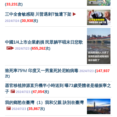
(
33,231
次)
三中全會敏感期 川普遇刺T恤遭下架
▶️
(
30,938
次)
2024/7/24
中國1/4上市企業虧損 民眾躺平唱末日悲歌
🖼️▶️
(
655,262
次)
2024/7/23
致死率75%! 印度又一男童死於尼帕病毒
(
147,937
2024/7/23
次)
器官移植肺源直升機半小時送到 曝73歲受體者是楊振寧之
子
🖼️
(
47,054
次)
2024/7/23
我的鄉愁在臺灣（1）我和父親 訣別在臺灣
🖼️
(
35,867
次)
2024/7/23