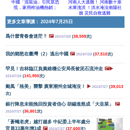
中國「混裝油」引民眾恐
河南人大逃難！ 河南數十座
慌，家用榨油機熱銷；
水庫洩洪 ！洪水淹沒南陽社
旗 災民自救逃難
更多文章導讀：
2024年7月25日
爲什麼青春會迷茫？
🖼️
(
38,559
次)
2024/7/28
我的鄉愁在臺灣（2）逃出中國
🖼️
(
37,510
次)
2024/7/28
罕見！吉林臨江負責維穩公安局長被泥石流沖走
🖼️▶️
(
141,950
次)
2024/7/28
颱風「格美」襲擊 廣東潮州全城淹沒！
▶️
(
39,013
2024/7/27
次)
銀行降息未能挽回投資者信心 胡錫進熬成「大韭菜」
🖼️
(
36,801
次)
2024/7/27
「蒼蠅老虎」越打越多 中紀委上半年處分
官員33萬年增3成
🖼️
(
37,600
次)
2024/7/27