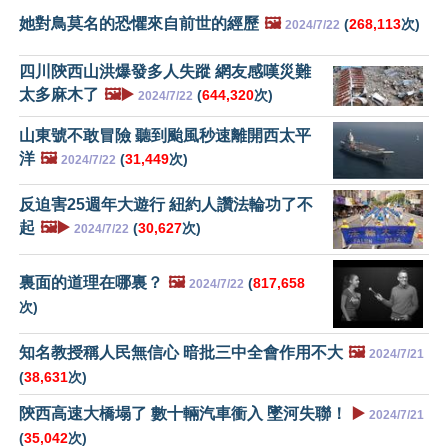
她對鳥莫名的恐懼來自前世的經歷
🖼️
(
268,113
次)
2024/7/22
四川陝西山洪爆發多人失蹤 網友感嘆災難
太多麻木了
🖼️▶️
(
644,320
次)
2024/7/22
山東號不敢冒險 聽到颱風秒速離開西太平
洋
🖼️
(
31,449
次)
2024/7/22
反迫害25週年大遊行 紐約人讚法輪功了不
起
🖼️▶️
(
30,627
次)
2024/7/22
裏面的道理在哪裏？
🖼️
(
817,658
2024/7/22
次)
知名教授稱人民無信心 暗批三中全會作用不大
🖼️
2024/7/21
(
38,631
次)
陝西高速大橋塌了 數十輛汽車衝入 墜河失聯！
▶️
2024/7/21
(
35,042
次)