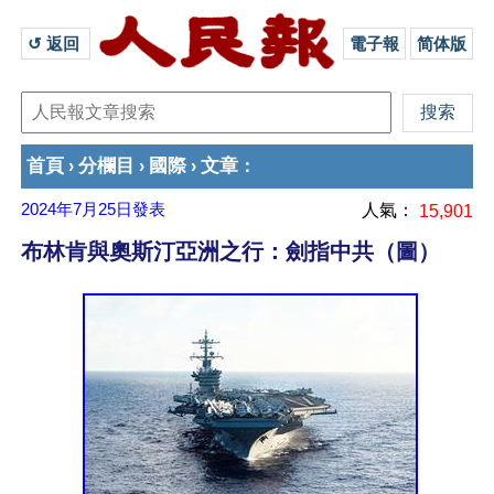
↺ 返回 
電子報
简体版
首頁
分欄目
國際
文章
›
›
›
：
2024年7月25日
發表
人氣：
15,901
布林肯與奧斯汀亞洲之行：劍指中共（圖）