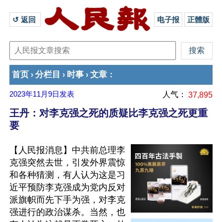
↺ 返回 
电子报
正體版
首页
分栏目
时事
文章
›
›
›
：
2023年11月9日
发表
人气：
37,895
王丹：对李克强之死的质疑比李克强之死更重
要
【人民报消息】中共前总理李
克强突然去世，引发外界震惊
和各种猜测，有人认为这是习
近平预防李克强成为党内反对
派旗帜而先下手为强，对李克
强进行的政治谋杀。当然，也