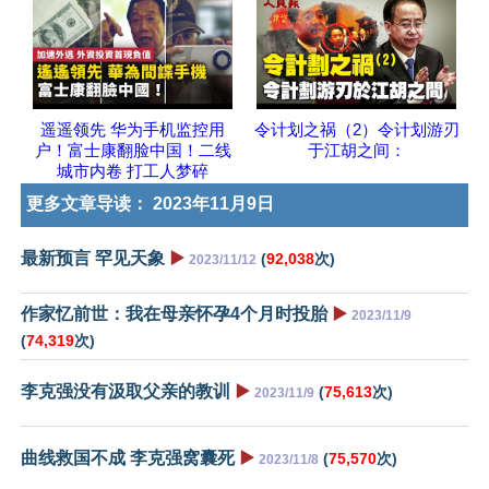
遥遥领先 华为手机监控用
令计划之祸（2）令计划游刃
户！富士康翻脸中国！二线
于江胡之间：
城市内卷 打工人梦碎
更多文章导读：
2023年11月9日
最新预言 罕见天象
▶️
(
92,038
次)
2023/11/12
作家忆前世：我在母亲怀孕4个月时投胎
▶️
2023/11/9
(
74,319
次)
李克强没有汲取父亲的教训
▶️
(
75,613
次)
2023/11/9
曲线救国不成 李克强窝囊死
▶️
(
75,570
次)
2023/11/8