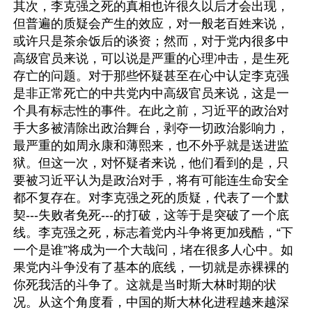
其次，李克强之死的真相也许很久以后才会出现，
但普遍的质疑会产生的效应，对一般老百姓来说，
或许只是茶余饭后的谈资；然而，对于党内很多中
高级官员来说，可以说是严重的心理冲击，是生死
存亡的问题。对于那些怀疑甚至在心中认定李克强
是非正常死亡的中共党内中高级官员来说，这是一
个具有标志性的事件。在此之前，习近平的政治对
手大多被清除出政治舞台，剥夺一切政治影响力，
最严重的如周永康和薄熙来，也不外乎就是送进监
狱。但这一次，对怀疑者来说，他们看到的是，只
要被习近平认为是政治对手，将有可能连生命安全
都不复存在。对李克强之死的质疑，代表了一个默
契---失败者免死---的打破，这等于是突破了一个底
线。李克强之死，标志着党内斗争将更加残酷，“下
一个是谁”将成为一个大哉问，堵在很多人心中。如
果党内斗争没有了基本的底线，一切就是赤裸裸的
你死我活的斗争了。这就是当时斯大林时期的状
况。从这个角度看，中国的斯大林化进程越来越深