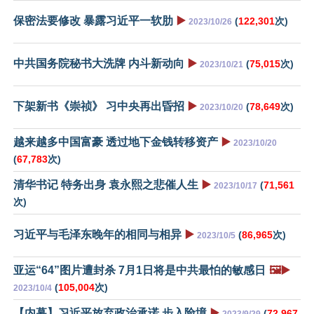
保密法要修改 暴露习近平一软肋
▶️
(
122,301
次)
2023/10/26
中共国务院秘书大洗牌 内斗新动向
▶️
(
75,015
次)
2023/10/21
下架新书《崇祯》 习中央再出昏招
▶️
(
78,649
次)
2023/10/20
越来越多中国富豪 透过地下金钱转移资产
▶️
2023/10/20
(
67,783
次)
清华书记 特务出身 袁永熙之悲催人生
▶️
(
71,561
2023/10/17
次)
习近平与毛泽东晚年的相同与相异
▶️
(
86,965
次)
2023/10/5
亚运“64”图片遭封杀 7月1日将是中共最怕的敏感日
🖼️▶️
(
105,004
次)
2023/10/4
【内幕】习近平放弃政治承诺 步入险境
▶️
(
72,967