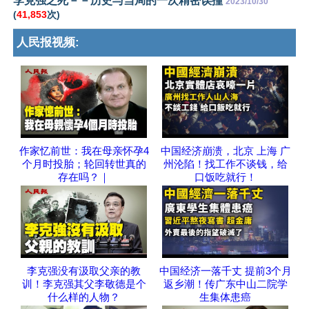
李克强之死－－历史与当局的一次精密误撞
2023/10/30
(
41,853
次)
人民报视频:
作家忆前世：我在母亲怀孕4
中国经济崩溃，北京 上海 广
个月时投胎；轮回转世真的
州沦陷！找工作不谈钱，给
存在吗？｜
口饭吃就行！
李克强没有汲取父亲的教
中国经济一落千丈 提前3个月
训！李克强其父李敬德是个
返乡潮！传广东中山二院学
什么样的人物？
生集体患癌