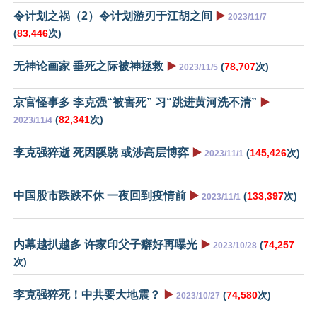
令计划之祸（2）令计划游刃于江胡之间
▶️
2023/11/7
(
83,446
次)
无神论画家 垂死之际被神拯救
▶️
(
78,707
次)
2023/11/5
京官怪事多 李克强“被害死” 习“跳进黄河洗不清”
▶️
(
82,341
次)
2023/11/4
李克强猝逝 死因蹊跷 或涉高层博弈
▶️
(
145,426
次)
2023/11/1
中国股市跌跌不休 一夜回到疫情前
▶️
(
133,397
次)
2023/11/1
内幕越扒越多 许家印父子癖好再曝光
▶️
(
74,257
2023/10/28
次)
李克强猝死！中共要大地震？
▶️
(
74,580
次)
2023/10/27