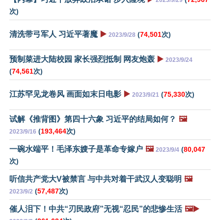
2023/9/29
次)
清洗带弓军人 习近平著魔
▶️
(
74,501
次)
2023/9/28
预制菜进大陆校园 家长强烈抵制 网友炮轰
▶️
2023/9/24
(
74,561
次)
江苏罕见龙卷风 画面如末日电影
▶️
(
75,330
次)
2023/9/21
试解《推背图》第四十六象 习近平的结局如何？
🖼️
(
193,464
次)
2023/9/16
一碗水端平！毛泽东嫂子是革命专嫁户
🖼️
(
80,047
2023/9/4
次)
听信共产党大V被禁言 与中共对着干武汉人变聪明
🖼️
(
57,487
次)
2023/9/2
催人泪下！中共“刃民政府”无视“忍民”的悲惨生活
🖼️▶️