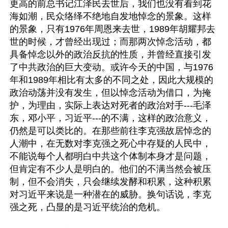
更高的前总书记江泽民去世后，我们也没有看到花
海如潮，民众络绎不绝地自发地悼念的景象。这样
的景象，只有1976年周恩来去世，1989年胡耀邦去
世的时候，才曾经出现过；而那两次悼念活动，都
具备悼念以外的政治反抗的性质，并曾经直接引发
了中共政治的巨大变动。或许今天的中国，与1976
年和1989年相比有太多的不同之处，因此大规模的
政治动荡并没有发生，但以悼念活动为借口，为掩
护，为理由，实际上表达对死者的政治对手---毛泽
东，邓小平，习近平---的不满，这样的政治意义，
仍然是可以类比的。在那些前往李克强故居悼念的
人潮中，在无数对李克强之死心中存疑的人民中，
不能说每个人都明白中共这个体制本身才是问题，
但肯定有不少人是明白的。他们的不满当然会被压
制，但不会消失，只会继续发酵和积累，这种积累
对习近平来说是一种潜在的威胁。换句话说，李克
强之死，凸显的是习近平统治的危机。
