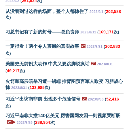
(
261,624
次)
2023/9/2
从没看到过这样的场面，整个人都惊住了
(
202,588
2023/9/1
次)
习总书记有了新的封号——总负责师
(
169,171
次)
2023/8/31
一定得看！两个令人震撼的真实故事
🖼️
(
202,883
2023/8/31
次)
美国史无前例大动作 中共又要跳脚说疯话
🖼️
2023/8/31
(
49,217
次)
火箭军高层暗杀习遭一锅端 推背图预言军人政变 习胆战心
惊
(
133,985
次)
2023/8/31
习近平出访南非前 出现多个危险信号
🖼️
(
52,416
2023/8/30
次)
习近平南非大撒140亿美元 厉害国网友因一则视频哭断肠
🖼️▶️
(
288,954
次)
2023/8/29