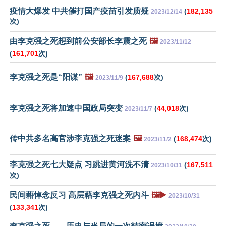
疫情大爆发 中共催打国产疫苗引发质疑
(
182,135
2023/12/14
次)
由李克强之死想到前公安部长李震之死
🖼️
2023/11/12
(
161,701
次)
李克强之死是“阳谋”
🖼️
(
167,688
次)
2023/11/9
李克强之死将加速中国政局突变
(
44,018
次)
2023/11/7
传中共多名高官涉李克强之死迷案
🖼️
(
168,474
次)
2023/11/2
李克强之死七大疑点 习跳进黄河洗不清
(
167,511
2023/10/31
次)
民间藉悼念反习 高层藉李克强之死内斗
🖼️▶️
2023/10/31
(
133,341
次)