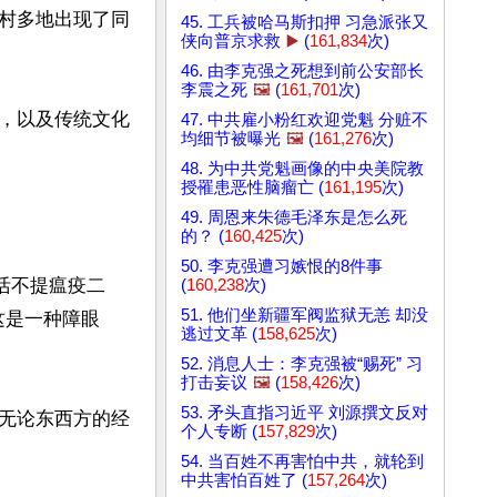
村多地出现了同
45. 工兵被哈马斯扣押 习急派张又
侠向普京求救
▶️
(
161,834
次)
46. 由李克强之死想到前公安部长
李震之死
🖼️
(
161,701
次)
，以及传统文化
47. 中共雇小粉红欢迎党魁 分赃不
均细节被曝光
🖼️
(
161,276
次)
48. 为中共党魁画像的中央美院教
授罹患恶性脑瘤亡 (
161,195
次)
49. 周恩来朱德毛泽东是怎么死
的？ (
160,425
次)
50. 李克强遭习嫉恨的8件事
活不提瘟疫二
(
160,238
次)
51. 他们坐新疆军阀监狱无恙 却没
这是一种障眼
逃过文革 (
158,625
次)
52. 消息人士：李克强被“赐死” 习
打击妄议
🖼️
(
158,426
次)
53. 矛头直指习近平 刘源撰文反对
无论东西方的经
个人专断 (
157,829
次)
54. 当百姓不再害怕中共，就轮到
中共害怕百姓了 (
157,264
次)