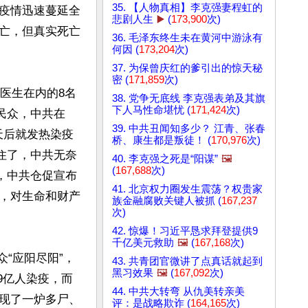
35. 【人物真相】李克强妻程虹的
疫情迅速蔓延全
悲剧人生
▶️
(
173,900
次)
亡，但真实死亡
36. 毛泽东终生未在黄河中游泳有
何因 (
173,204
次)
37. 为保曾庆红的爹引出的惊天秘
密 (
171,859
次)
医生在内的8名
38. 党争无底线 李克强表弟及其旗
下人马性命堪忧 (
171,424
次)
骗民众，中共在
39. 中共丑闻知多少？ 江青、张春
四天后就发热染疫
桥、康生都是叛徒！ (
170,976
次)
住了，中共无奈
40. 李克强之死是“阳谋”
🖼️
(
167,688
次)
，中共仓促宣布
41. 北京权力圈发生震荡？权贵家
，对生命和财产
族金融腐败关键人被抓 (
167,237
次)
42. 惊爆！习近平恳求拜登提供9
千亿美元救助
🖼️
(
167,168
次)
众“应阳尽阳”，
43. 共青团官微讲了点真话就起到
黑习效果
🖼️
(
167,092
次)
9亿人染疫，而
44. 中共大转弯 从仇美转亲美
现了一炉多尸、
评：是战略欺诈 (
164,165
次)