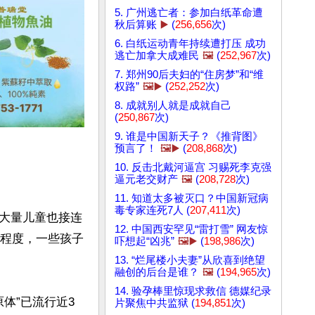
5. 广州逃亡者：参加白纸革命遭
秋后算账
▶️
(
256,656
次)
6. 白纸运动青年持续遭打压 成功
逃亡加拿大成难民
🖼️
(
252,967
次)
7. 郑州90后夫妇的“住房梦”和“维
权路”
🖼️▶️
(
252,252
次)
8. 成就别人就是成就自己
(
250,867
次)
9. 谁是中国新天子？《推背图》
预言了！
🖼️▶️
(
208,868
次)
10. 反击北戴河逼宫 习赐死李克强
逼元老交财产
🖼️
(
208,728
次)
11. 知道太多被灭口？中国新冠病
毒专家连死7人 (
207,411
次)
大量儿童也接连
12. 中国西安罕见“雷打雪” 网友惊
的程度，一些孩子
吓想起“凶兆”
🖼️▶️
(
198,986
次)
13. “烂尾楼小夫妻”从欣喜到绝望
融创的后台是谁？
🖼️
(
194,965
次)
14. 验孕棒里惊现求救信 德媒纪录
体”已流行近3
片聚焦中共监狱 (
194,851
次)