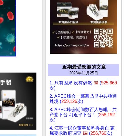
近期最受欢迎的文章
2023年11月25日
1. 只有因果 没有偶然
🖼️
(
925,669
次)
2. APEC峰会一幕幕凸显中共狼狈
处境 (
259,126
次)
3. APEC峰会期间数百人怒吼：共
产党下台 习近平下台！ (
258,192
次)
4. 江苏一民企董事长坠楼身亡 家
属要求政府调查
🖼️
(
256,760
次)