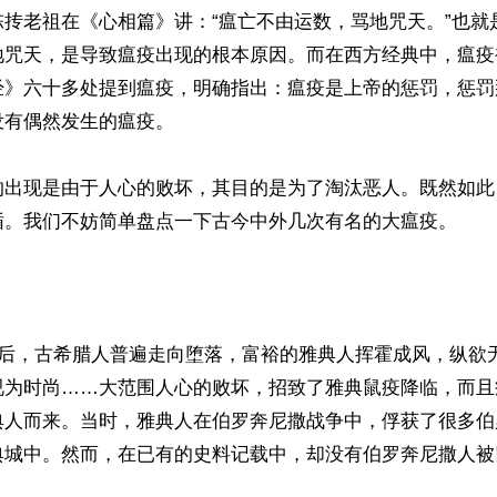
陈抟老祖在《心相篇》讲：“瘟亡不由运数，骂地咒天。”也就
地咒天，是导致瘟疫出现的根本原因。而在西方经典中，瘟疫
经》六十多处提到瘟疫，明确指出：瘟疫是上帝的惩罚，惩罚
有偶然发生的瘟疫。

的出现是由于人心的败坏，其目的是为了淘汰恶人。既然如此
循。我们不妨简单盘点一下古今中外几次有名的大瘟疫。

前后，古希腊人普遍走向堕落，富裕的雅典人挥霍成风，纵欲
视为时尚……大范围人心的败坏，招致了雅典鼠疫降临，而且
典人而来。当时，雅典人在伯罗奔尼撒战争中，俘获了很多伯
典城中。然而，在已有的史料记载中，却没有伯罗奔尼撒人被