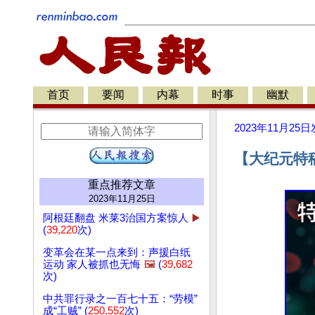
首页
要闻
内幕
时事
幽默
2023年11月25日
【大纪元特
重点推荐文章
2023年11月25日
阿根廷翻盘 米莱3治国方案惊人
▶️
(
39,220
次)
变革会在某一点来到：声援白纸
运动 家人被抓也无悔
🖼️
(
39,682
次)
中共罪行录之一百七十五：“劳模”
成“工贼” (
250,552
次)