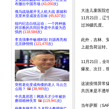
布撤出中国市场 (
43,050
次)
大连儿童医院
俄乌战场展开无人机大战 基辅和
克里米亚成攻击目标 (
45,637
次)
11月21日，
纽约纪念白纸运动：一个跨种族
过39摄氏度。

跨宗教的共同抗争是中共最为恐
惧的 (
118,584
次)
此外，吉林、
李克强事件敏感时刻 刘源再亮相
北京静悄悄 (
121,470
次)
上超负荷运转。
11月21日，
爆发。次日，世
这波疫情异常
突然老化变成佝偻的老人 马云怎
么啦？
🖼️
(
38,989
次)
共历来是不透明
中共真邪恶！网路天才少年被折
磨得精神失常
🖼️
(
119,941
次)
当年萨斯（S
病毒专挑党员 九名院士教授病亡