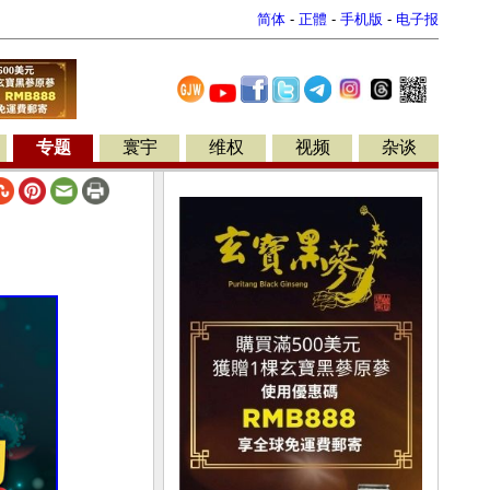
简体
-
正體
-
手机版
-
电子报
专题
寰宇
维权
视频
杂谈