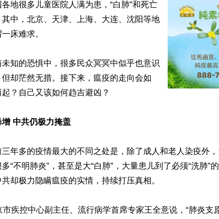
各地很多儿童医院人满为患，“白肺”和死亡
，其中，北京、天津、上海、大连、沈阳等地
一床难求。

与未知的恐惧中，很多民众冥冥中似乎也意识
，但却茫然无措。接下来，瘟疫的走向会如
起？自己又该如何趋吉避凶？

增 中共仍极力掩盖
前三年多的疫情最大的不同之处是，除了成人和老人染疫外，
多“不明肺炎”，甚至是大“白肺”，大量患儿到了必须“洗肺”
共却极力隐瞒瘟疫的实情，持续打压真相。

北京市疾控中心副主任、流行病学首席专家王全意说，“肺炎支原