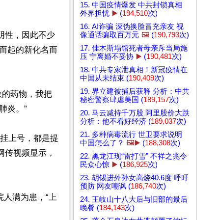
15. 中国疫情爆发 中共封锁真相
外界担忧
▶️
(
194,510
次)
16. AI诈骗 深伪换脸冒充亲友 视
阴性，因此不少
像通话骗取百万元
🖼️
(
190,793
次)
17. 佳木斯塌馆死者母亲斥当局施
而起的新化名而
压 宁离婚不妥协
▶️
(
190,481
次)
18. 中共专家泄真相！新冠疫情在
中国从未结束 (
190,409
次)
19. 界立建被捕后获释 分析：中共
效的药物，我把
秘密警察肆虐美国 (
189,157
次)
炎。”

20. 马云减持千万股 阿里股价大跌
分析：他不看好经济 (
189,037
次)
21. 多种病毒流行 世卫要求说明
能挂上号，都是提
中国怎么了？
🖼️▶️
(
188,308
次)
网传视频显示，
22. 黑龙江现“雷打雪” 不祥之兆令
民众心惊
▶️
(
186,925
次)
23. 胡锡进外孙女高烧40.6度 呼吁
预防 网友嘲讽 (
186,740
次)
院人满为患，“上
24. 王岐山十八大后与旧部的最后
晚餐 (
184,143
次)