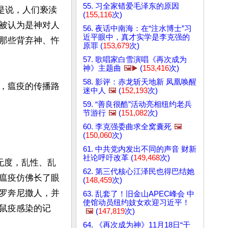
55. 习全家错爱毛泽东的原因
是说，人们亵渎
(
155,116
次)
被认为是神对人
56. 夜话中南海：在“注水博士”习
近平眼中，真才实学是李克强的
那些背弃神、忤
原罪 (
153,679
次)
57. 歌唱家白雪演唱《再次成为
神》主题曲
🖼️▶️
(
153,416
次)
58. 影评：赤龙斩天地新 凤凰唤醒
，瘟疫的传播路
迷中人
🖼️
(
152,193
次)
59. “善良很酷”活动亮相纽约老兵
节游行
🖼️
(
151,082
次)
60. 李克强委曲求全窝囊死
🖼️
(
150,060
次)
61. 中共党内发出不同的声音 财新
社论呼吁改革 (
149,468
次)
无度，乱性、乱
62. 第三代核心江泽民也得巴结她
瘟疫仿佛长了眼
(
148,459
次)
罗奔尼撒人，并
63. 乱套了！旧金山APEC峰会 中
使馆动员纽约妓女欢迎习近平！
鼠疫感染的记
🖼️
(
147,819
次)
64. 《再次成为神》11月18日“干