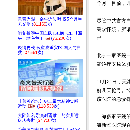
个月，目前，儿
患青光眼十余年近失明 仅5个月重
尽管中共官方
见光明 (
81,169
次)
民众怀疑，所
缅甸摧毁中国车队120辆卡车 共军
已。

头一缩乌龟了
🖼️
(
73,200
次)
疫情再袭 孩童成重灾区 国人需自
救 (
37,561
次)
北京一家医院
能治疗支原体肺
11月21日，
前几天抢号。
该医院的急诊都挂
【菁英论坛】史上最大精神觉醒
运动
🖼️▶️
(
118,533
次)
大陆知名导演谢晋唯一的女儿谢
上海多家医院的
庆庆去世 (
57,700
次)
海新华医院现在
受美国制裁影响 英国芯片巨企宣