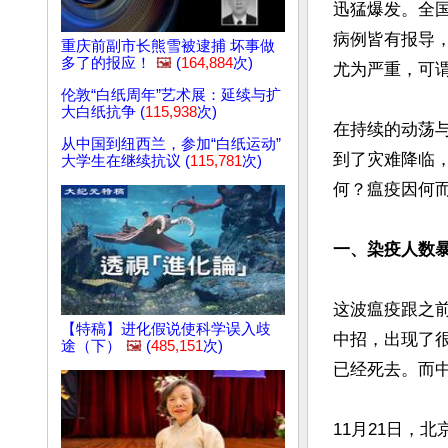
迅猛爆发。全国
病例皆有报导
重庆前副市长熊雪被逮捕 坏事做
多了的报应！
🖼️
(
164,884
次)
尤为严重，可谓
伦敦“白纸周年”艺术展：延续与扩
大白纸抗争 (
115,938
次)
在持续的动荡
从中国到纽西兰，参加“白纸运动”
到了灾难降临
大学生在继续抗议 (
115,781
次)
何？瘟疫因何而
一、染疫人数暴
这波瘟疫跟之
【特稿】进化假说使科学误入歧
中招，出现了很
途（下）
🖼️
(
485,151
次)
已经死去。而中
11月21日，