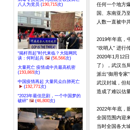
任何一个地方
八人为党员 (
190,715
次)
国、东南亚乃
人数一直被中共
2019年年底
“吹哨人” 进
“揭杆而起”时代来临？大陆网民
2020年1月
谈：何时起兵
🖼️
(
56,566
次)
了），武汉当
大量死亡 疫情成中共最高机密
(
193,869
次)
派出“御用专
中国疫情再起 大量民众白肺死亡
武汉封城，但
▶️
(
192,771
次)
造成了难以估量
“2023年最佳悲剧，一个中国梦的
破碎”
🖼️
(
46,800
次)
2022年年底
全国范围内迎来
当时全国各大