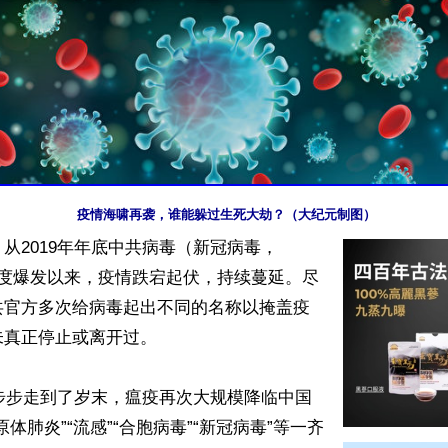
疫情海啸再袭，谁能躲过生死大劫？（大纪元制图）
从2019年年底中共病毒（新冠病毒，
9）首度爆发以来，疫情跌宕起伏，持续蔓延。尽
共官方多次给病毒起出不同的名称以掩盖疫
真正停止或离开过。

一步步走到了岁末，瘟疫再次大规模降临中国
体肺炎”“流感”“合胞病毒”“新冠病毒”等一齐