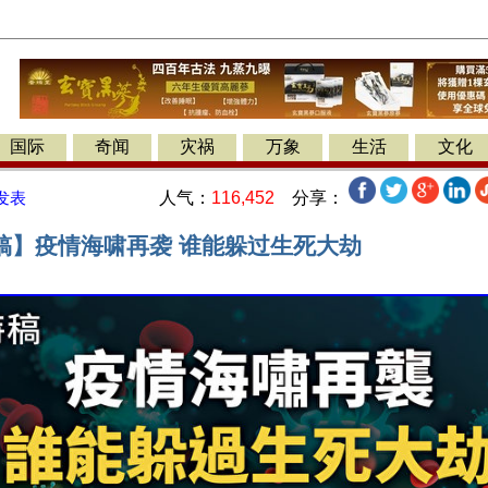
国际
奇闻
灾祸
万象
生活
文化
人气：
116,452
分享：
发表
稿】疫情海啸再袭 谁能躲过生死大劫