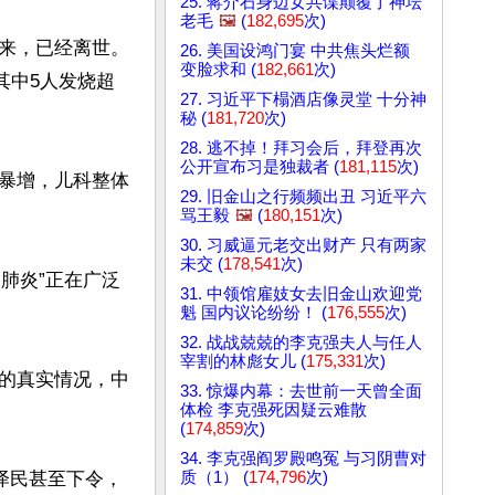
25. 蒋介石身边女共谍颠覆了神坛
老毛
🖼️
(
182,695
次)
来，已经离世。
26. 美国设鸿门宴 中共焦头烂额
变脸求和 (
182,661
次)
其中5人发烧超
27. 习近平下榻酒店像灵堂 十分神
秘 (
181,720
次)
28. 逃不掉！拜习会后，拜登再次
公开宣布习是独裁者 (
181,115
次)
暴增，儿科整体
29. 旧金山之行频频出丑 习近平六
骂王毅
🖼️
(
180,151
次)
30. 习威逼元老交出财产 只有两家
未交 (
178,541
次)
明肺炎”正在广泛
31. 中领馆雇妓女去旧金山欢迎党
魁 国内议论纷纷！ (
176,555
次)
32. 战战兢兢的李克强夫人与任人
宰割的林彪女儿 (
175,331
次)
的真实情况，中
33. 惊爆内幕：去世前一天曾全面
体检 李克强死因疑云难散
(
174,859
次)
34. 李克强阎罗殿鸣冤 与习阴曹对
质（1） (
174,796
次)
泽民甚至下令，