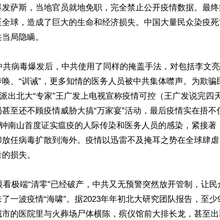
爆发萨斯，当地官员就地免职，完全禁止公开疫情数据。最终
至全球，造成了巨大的生命和经济损失。中国大量民众染疫死
当局隐瞒。

，中共病毒爆发后，中共使用了同样的掩盖手法，对包括李文亮
行传唤、“训诫”，更多知情的医务人员被中共集体噤声。为欺
12日派出北大“专家”王广发上电视宣称疫情可控（王广发说完
局甚至还不顾疫情威胁大搞“万家宴”活动，最后疫情实在捂不
家”钟南山首度证实瘟疫的人际传染和医务人员的感染，紧接著
却放任病毒扩散到海外。疫情以迅雷不及掩耳之势在全球肆虐
的损失。

，眼看极端“清零”已经破产，中共又无预警突然放开管制，让民
了一波疫情“海啸”。据2023年年初北大研究团队报告，至少
城市的医院里与火葬场尸体横陈，殡仪馆前大排长龙，甚至出