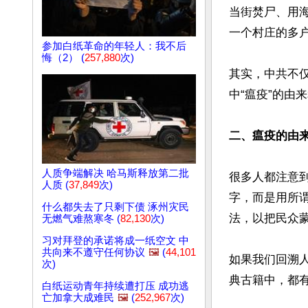
当街焚尸、用
一个村庄的多户
参加白纸革命的年轻人：我不后
悔（2） (
257,880
次)
其实，中共不
中“瘟疫”的由来
二、瘟疫的由
人质争端解决 哈马斯释放第二批
很多人都注意
人质 (
37,849
次)
字，而是用所谓
什么都失去了只剩下债 涿州灾民
法，以把民众蒙
无燃气难熬寒冬 (
82,130
次)
习对拜登的承诺将成一纸空文 中
共向来不遵守任何协议
🖼️
(
44,101
如果我们回溯
次)
典古籍中，都有
白纸运动青年持续遭打压 成功逃
亡加拿大成难民
🖼️
(
252,967
次)