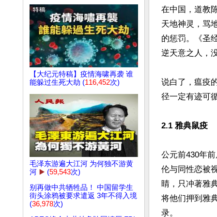
在中国，道教
天地神灵，骂
的惩罚。《圣
逆天意之人，没
【大纪元特稿】疫情海啸再袭 谁
说白了，瘟疫
能躲过生死大劫 (
116,452
次)
径一定有迹可
2.1 雅典鼠疫
公元前430年
毛泽东游遍大江河 为何独不游黄
伦与同性恋被
河
▶️
(
59,543
次)
睛，只冲著雅
别再做中共牺牲品！ 中国留学生
街头涂鸦被要求遣返 3年不得入境
将他们押到雅
(
36,978
次)
录。
