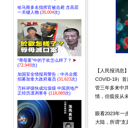
哈马斯多名指挥官被击毙 含高层
一关键人物 (
35,004
次)
“辱母案”中的于欢怎么样了？
▶️
(
72,949
次)
【人民报消息】
加国安全情报局警告：中共企图
COVID-1
招募加拿大政府雇员 (
31,623
次)
管三年多来中
万科评级快成垃圾级 中国房地产
正经历凛冽寒冬 (
118,089
次)
情，但瘟疫从未
眼看2023年
大陆，所谓“支原