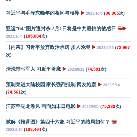
习近平与毛泽东晚年的相同与相异
▶️
(
86,965
次)
2023/10/5
亚运“64”图片遭封杀 7月1日将是中共最怕的敏感日
🖼️▶️
(
105,004
次)
2023/10/4
【内幕】习近平放弃政治承诺 步入险境
▶️
(
72,967
2023/9/29
次)
清洗带弓军人 习近平著魔
▶️
(
74,501
次)
2023/9/28
预制菜进大陆校园 家长强烈抵制 网友炮轰
▶️
2023/9/24
(
74,561
次)
江苏罕见龙卷风 画面如末日电影
▶️
(
75,330
次)
2023/9/21
试解《推背图》第四十六象 习近平的结局如何？
🖼️
(
193,464
次)
2023/9/16