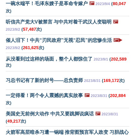
一碗水端平！毛泽东嫂子是革命专嫁户
🖼️
(
80,047
2023/9/4
次)
听信共产党大V被禁言 与中共对着干武汉人变聪明
🖼️
(
57,487
次)
2023/9/2
催人泪下！中共“刃民政府”无视“忍民”的悲惨生活
🖼️▶️
(
261,625
次)
2023/9/2
从没看到过这样的场面，整个人都惊住了
(
202,589
2023/9/1
次)
习总书记有了新的封号——总负责师
(
169,172
次)
2023/8/31
一定得看！两个令人震撼的真实故事
🖼️
(
202,884
2023/8/31
次)
美国史无前例大动作 中共又要跳脚说疯话
🖼️
2023/8/31
(
49,217
次)
火箭军高层暗杀习遭一锅端 推背图预言军人政变 习胆战心