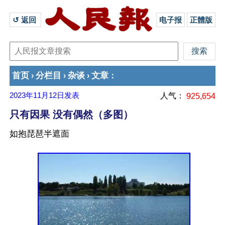
↺ 返回 
电子报
正體版
首页
分栏目
杂谈
文章
›
›
›
：
2023年11月12日
发表
人气：
925,654
只有因果 没有偶然（多图）
如抱琵琶半遮面