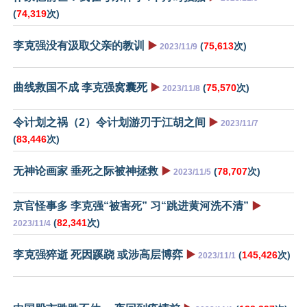
(
74,319
次)
李克强没有汲取父亲的教训
▶️
(
75,613
次)
2023/11/9
曲线救国不成 李克强窝囊死
▶️
(
75,570
次)
2023/11/8
令计划之祸（2）令计划游刃于江胡之间
▶️
2023/11/7
(
83,446
次)
无神论画家 垂死之际被神拯救
▶️
(
78,707
次)
2023/11/5
京官怪事多 李克强“被害死” 习“跳进黄河洗不清”
▶️
(
82,341
次)
2023/11/4
李克强猝逝 死因蹊跷 或涉高层博弈
▶️
(
145,426
次)
2023/11/1