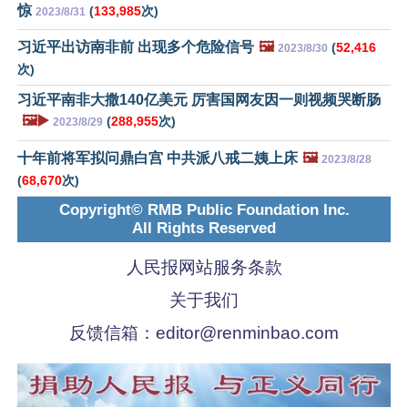
惊
(
133,985
次)
2023/8/31
习近平出访南非前 出现多个危险信号
🖼️
(
52,416
2023/8/30
次)
习近平南非大撒140亿美元 厉害国网友因一则视频哭断肠
🖼️▶️
(
288,955
次)
2023/8/29
十年前将军拟问鼎白宫 中共派八戒二姨上床
🖼️
2023/8/28
(
68,670
次)
Copyright© RMB Public Foundation Inc.
All Rights Reserved
人民报网站服务条款
关于我们
反馈信箱：
editor@renminbao.com