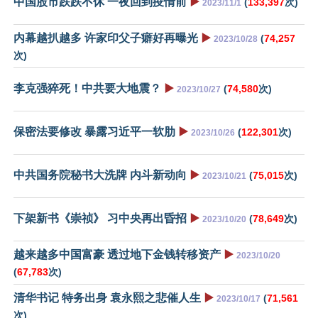
中国股市跌跌不休 一夜回到疫情前
▶️
(
133,397
次)
2023/11/1
内幕越扒越多 许家印父子癖好再曝光
▶️
(
74,257
2023/10/28
次)
李克强猝死！中共要大地震？
▶️
(
74,580
次)
2023/10/27
保密法要修改 暴露习近平一软肋
▶️
(
122,301
次)
2023/10/26
中共国务院秘书大洗牌 内斗新动向
▶️
(
75,015
次)
2023/10/21
下架新书《崇祯》 习中央再出昏招
▶️
(
78,649
次)
2023/10/20
越来越多中国富豪 透过地下金钱转移资产
▶️
2023/10/20
(
67,783
次)
清华书记 特务出身 袁永熙之悲催人生
▶️
(
71,561
2023/10/17
次)