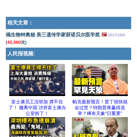
相关文章：
揭生物钟奥秘 美三遗传学家获诺贝尔医学奖
🖼️
2017/10/4
(
42,560
次)
人民报视频:
富士康员工没班加 撑不住
帕克最新预言！普丁很快就
了！ 撤离中国 沙井富士康办
会过世？特朗普将赢得选
公室拆了！
举？稀有天象“日重累”