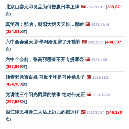
北京山寨无印良品为何告赢日本正牌
🖼️
(
289,871
2021/11/16
次)
真笑话：那啥，朝阳大妈天天盼…那啥
🖼️
2021/11/14
(
324,015
次)
六中全会当天 新华网给党穿了开裆裤
🖼️
(
404,997
2021/11/8
次)
六中全会前，张高丽哪壶不开专提哪壶
🖼️
2021/11/5
(
367,999
次)
顶着邪党害百姓 习近平咋是习仲勋儿子
🖼️
2021/11/2
(
424,969
次)
党讲述三个阳光雨露的故事 绝对伟光正
🖼️
2021/10/28
(
297,588
次)
跟江泽民祖孙三人沾上边儿的都这样
🖼️
(
346,170
2021/10/24
次)