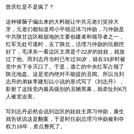
曾庆红是不是疯了？

这种猪脑子编出来的大料能让中共元老们笑掉大
牙，元老们都知道邓小平很忌讳习仲勋，习仲勋是
中共陕甘边区根据地的主要创建者和领导者之一，
红军无处可逃时，去了陕北，活埋习仲勋的坑都挖
好了，毛泽东一看边区主席是个22岁的娃娃，就放
过了他。而刘志丹当时已年过30岁，就在33岁时被
党中央下令灭口了。于是，逃亡的中央红军占领了
陕北地盘。这是党内绝对不能提的丑闻。所以当刘
志丹的弟妹李建彤以小说的形式写了《刘志丹》，
影射了这段党内最高级别的丑陋黑幕，就牵扯到6万
人被党迫害。

写刘志丹必然会说到边区的娃娃主席习仲勋，康生
就告状说这是翻案，于是时任副总理习仲勋被剥夺
权力16年，差点整死了。
