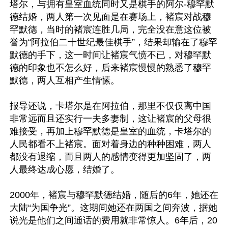
塔尔，与拥有皇室血统同时又是棋手的阿尔-穆罕默
德结婚，两人第一次见面是在赛场上，褚宸对战穆
罕默德，当时的褚宸连胜几局，完全没在意这位被
誉为“阿拉伯二十世纪最佳棋手”，结果却输在了穆罕
默德的手下，这一时间让褚宸气愤不已，对穆罕默
德的印象也不怎么好，后来褚宸慢慢的熟悉了穆罕
默德，两人互相产生情愫。

报导还说，卡塔尔是在阿拉伯，那里不仅仅离中国
非常远而且还实行一夫多妻制，这让褚宸的父母很
难接受，再加上穆罕默德是皇室的血统，卡塔尔的
人民都看不上褚宸。面对着身边的种种困难，两人
都没有退缩，而且两人的感情变得更加坚固了，两
人最终达成心愿，结婚了。

2000年，褚宸与穆罕默德结婚，随后的6年，她还在
大陆“为国争光”。这期间她还在两国之间奔波，据她
说光是他们之间通话的费用就非常惊人。6年后，20