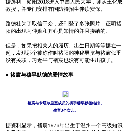
据爆料，褚阳2018进入中国人民大学，师从王化成
教授，并专门安排有国防特招生伴读安保。

路德社为了取信于众，还刊登了多张照片，证明褚
阳的出现习仲勋和齐心是知情的并且接纳的。

但是，如果把相关人的履历、出生日期等等摆在一
起，发现那个被称作叫褚阳的神秘男孩与褚宸似乎
没有关联，习近平与褚宸也没有可能生出孩子。

● 褚宸与穆罕默德的爱情故事
褚宸与卡塔尔皇室成员的棋手穆罕默德结婚，

生育3个女儿。
据资料显示，褚宸1976年出生于温州一个高级知识