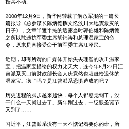
按兵不动。

2008年12月9日，新华网转载了解放军报的一篇长
篇报导《总参谋长陈炳德撰文忆汶川大地震救灾的
日子》，文章半遮半掩的透露当时郭伯雄和陈炳德
之所以敢违抗军委主席胡锦涛和总理温家宝的命
令，原来是直接受命于前军委主席江泽民。

近期，却有所谓的自媒体开始失去理智的攻击温家
宝，把温家宝描绘的权力比天大，连今年8月27日江
曾派系灭口前财政部长金人庆竟然也栽赃给退休的
温家宝。疯了吗？是江曾派系恐惧造成的吧？

历史进程的脚步越来越快，每个人都感觉到了，没
干什么一天就过去了。新年刚过去，一眨眼圣诞节
又到了……

习近平，江曾派系没有一天不惦记着要你的命，所