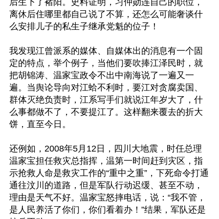
后生下了褚阳。史料证明，习仲勋连自己的职位，
离休后住哪里都自己说了不算，还怎么可能奢谈什
么安排儿子的私生子继承党魁的位子！

我发现江曾派系的媒体、自媒体出的消息有一个固
定的特点，举个例子，当他们要吹捧江泽民时，就
把胡锦涛、温家宝政令不出中南海说了一遍又一
遍。当舆论导向对江蛤不利时，要江对贪腐卖国、
群体灭绝负责时，江系写手们就说江年岁大了，什
么事都做不了，不要提江了。这样翻来覆去的折大
饼，直至今日。

还例如，2008年5月12日，四川大地震，时任总理
温家宝担任救灾总指挥，温第一时间赶到灾区，指
示抢救人命是救灾工作的“重中之重”，下死命令打通
通往汶川的道路，但是军队行动迟缓、甚至不动，
理由是天气不好。温家宝怒摔电话，说：“我不管，
是人民养活了你们，你们看着办！”结果，军队还是