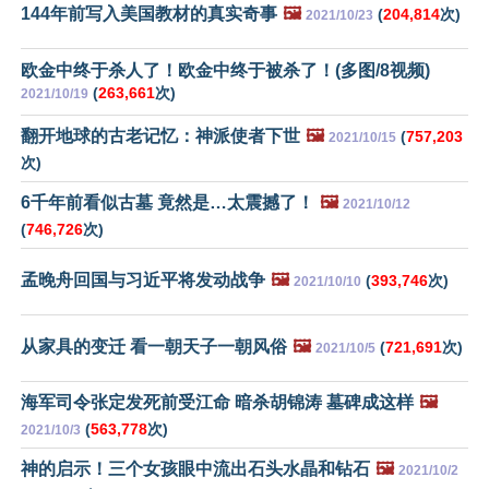
144年前写入美国教材的真实奇事
🖼️
(
204,814
次)
2021/10/23
欧金中终于杀人了！欧金中终于被杀了！(多图/8视频)
(
263,661
次)
2021/10/19
翻开地球的古老记忆：神派使者下世
🖼️
(
757,203
2021/10/15
次)
6千年前看似古墓 竟然是…太震撼了！
🖼️
2021/10/12
(
746,726
次)
孟晚舟回国与习近平将发动战争
🖼️
(
393,746
次)
2021/10/10
从家具的变迁 看一朝天子一朝风俗
🖼️
(
721,691
次)
2021/10/5
海军司令张定发死前受江命 暗杀胡锦涛 墓碑成这样
🖼️
(
563,778
次)
2021/10/3
神的启示！三个女孩眼中流出石头水晶和钻石
🖼️
2021/10/2