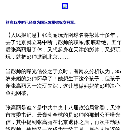
褚宸12岁时已经成为国际象棋锦标赛冠军。
【人民报消息】张高丽玩弄网球名将彭帅十多年，
去了北京就立马中断与彭帅的联系,彻底断绝。五年
后张高丽退了休，又想起身在天津的彭帅，又想玩
玩，就把彭帅邀到北京……。

当彭帅的曝光信公之于众时，有网友分析认为，35
岁未婚的彭帅怀孕了！她想生下这个孩子，但孩子
爹张高丽又一次玩失踪，这让想做妈妈的彭帅决心
鱼死网破。

张高丽是谁？是中共中央十八届政治局常委，天津
市市委书记。最轰动全球的是彭帅的那封公开曝光
信，其中提到张高丽在北京退休之后，再次主动联
络彭帅，使她又一次成为泄欲工具。最令人惊讶的