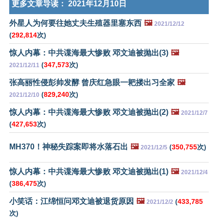
更多文章导读：
2021年12月10日
外星人为何要往她丈夫生殖器里塞东西
🖼️
2021/12/12
(
292,814
次)
惊人内幕：中共谍海最大惨败 邓文迪被抛出(3)
🖼️
(
347,573
次)
2021/12/11
张高丽性侵彭帅发酵 曾庆红急眼一耙搂出习全家
🖼️
(
829,240
次)
2021/12/10
惊人内幕：中共谍海最大惨败 邓文迪被抛出(2)
🖼️
2021/12/7
(
427,653
次)
MH370！神秘失踪案即将水落石出
🖼️
(
350,755
次)
2021/12/5
惊人内幕：中共谍海最大惨败 邓文迪被抛出(1)
🖼️
2021/12/4
(
386,475
次)
小笑话：江绵恒问邓文迪被退货原因
🖼️
(
433,785
2021/12/2
次)