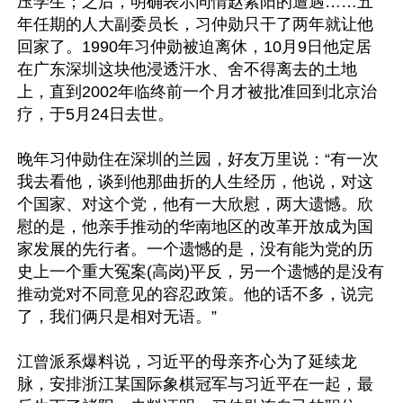
压学生；之后，明确表示同情赵紫阳的遭遇……五
年任期的人大副委员长，习仲勋只干了两年就让他
回家了。1990年习仲勋被迫离休，10月9日他定居
在广东深圳这块他浸透汗水、舍不得离去的土地
上，直到2002年临终前一个月才被批准回到北京治
疗，于5月24日去世。

晚年习仲勋住在深圳的兰园，好友万里说：“有一次
我去看他，谈到他那曲折的人生经历，他说，对这
个国家、对这个党，他有一大欣慰，两大遗憾。欣
慰的是，他亲手推动的华南地区的改革开放成为国
家发展的先行者。一个遗憾的是，没有能为党的历
史上一个重大冤案(高岗)平反，另一个遗憾的是没有
推动党对不同意见的容忍政策。他的话不多，说完
了，我们俩只是相对无语。”

江曾派系爆料说，习近平的母亲齐心为了延续龙
脉，安排浙江某国际象棋冠军与习近平在一起，最