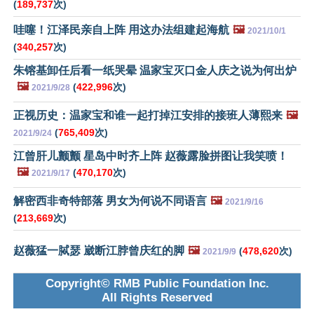
(
189,737
次)
哇噻！江泽民亲自上阵 用这办法组建起海航
🖼️
2021/10/1
(
340,257
次)
朱镕基卸任后看一纸哭晕 温家宝灭口金人庆之说为何出炉
🖼️
(
422,996
次)
2021/9/28
正视历史：温家宝和谁一起打掉江安排的接班人薄熙来
🖼️
(
765,409
次)
2021/9/24
江曾肝儿颤颤 星岛中时齐上阵 赵薇露脸拼图让我笑喷！
🖼️
(
470,170
次)
2021/9/17
解密西非奇特部落 男女为何说不同语言
🖼️
2021/9/16
(
213,669
次)
赵薇猛一脦瑟 崴断江脖曾庆红的脚
🖼️
(
478,620
次)
2021/9/9
Copyright© RMB Public Foundation Inc.
All Rights Reserved