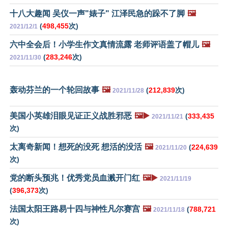
十八大趣闻 吴仪一声"婊子" 江泽民急的跺不了脚
🖼️
(
498,455
次)
2021/12/1
六中全会后！小学生作文真情流露 老师评语盖了帽儿
🖼️
(
283,246
次)
2021/11/30
轰动芬兰的一个轮回故事
🖼️
(
212,839
次)
2021/11/28
美国小英雄泪眼见证正义战胜邪恶
🖼️▶️
(
333,435
2021/11/21
次)
太离奇新闻！想死的没死 想活的没活
🖼️
(
224,639
2021/11/20
次)
党的断头预兆！优秀党员血溅开门红
🖼️▶️
2021/11/19
(
396,373
次)
法国太阳王路易十四与神性凡尔赛宫
🖼️
(
788,721
2021/11/18
次)