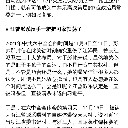
自动成为25名中共中央政治局委员之一。踏上这个
门槛，就有可能成为中共最高决策层的7位政治局常
委之一，例如张高丽。

● 江曾派系反手一耙把习家扫荡了
2021年中共六中全会的时间是11月8日至11日。彭
帅那封信在此关键时刻确实重伤了江泽民、曾庆红
派系在二十大的布局。对于彭帅来说，显然她关心
的是肚子里孩子的命运，而不是什么中共权斗。但
是，不管是巧合还是什么，她的曝光信让很多人都
认为，即使不是她故意搅局，也是有人怂恿她在这
个时间点这么干。会是谁呢？江曾派系认定是一直
被暗杀但一直被暗杀未遂的习近平。

于是，在六中全会休会的第四天，11月15日，被认
为有江曾派系喂料的自媒体爆惊天大料，说习近平
当浙江省委书记时，与浙江人、国际象棋锦标赛的