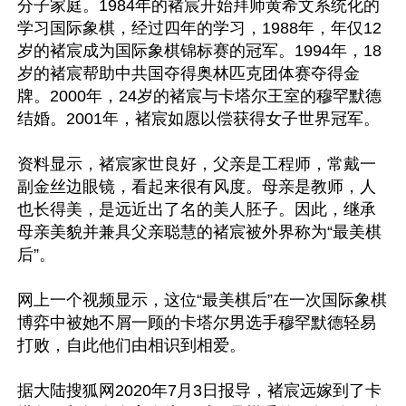
分子家庭。1984年的褚宸开始拜师黄希文系统化的
学习国际象棋，经过四年的学习，1988年，年仅12
岁的褚宸成为国际象棋锦标赛的冠军。1994年，18
岁的褚宸帮助中共国夺得奥林匹克团体赛夺得金
牌。2000年，24岁的褚宸与卡塔尔王室的穆罕默德
结婚。2001年，褚宸如愿以偿获得女子世界冠军。

资料显示，褚宸家世良好，父亲是工程师，常戴一
副金丝边眼镜，看起来很有风度。母亲是教师，人
也长得美，是远近出了名的美人胚子。因此，继承
母亲美貌并兼具父亲聪慧的褚宸被外界称为“最美棋
后”。

网上一个视频显示，这位“最美棋后”在一次国际象棋
博弈中被她不屑一顾的卡塔尔男选手穆罕默德轻易
打败，自此他们由相识到相爱。

据大陆搜狐网2020年7月3日报导，褚宸远嫁到了卡