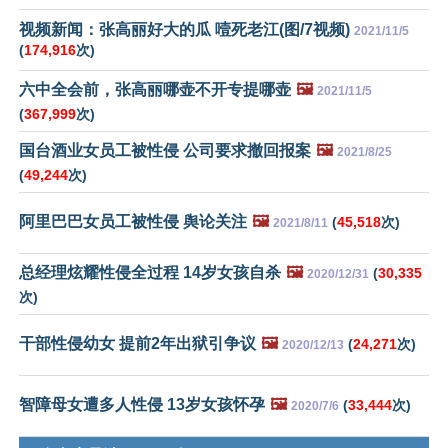
视频新闻：张高丽好大的瓜 噎死老江(图/7视频)
2021/11/5
(
174,916
次)
六中全会前，张高丽哪壶不开专提哪壶
🖼️
2021/11/5
(
367,999
次)
国台酒业女员工被性侵 公司要求撤回报案
🖼️
2021/8/25
(
49,244
次)
阿里巴巴女员工被性侵 舆论关注
🖼️
(
45,518
次)
2021/8/11
总经理炫耀性侵全过程 14岁女孩自杀
🖼️
(
30,335
2020/12/31
次)
干部性侵幼女 提前2年出狱引争议
🖼️
(
24,271
次)
2020/12/13
智障母女遭多人性侵 13岁女孩怀孕
🖼️
(
33,444
次)
2020/7/6