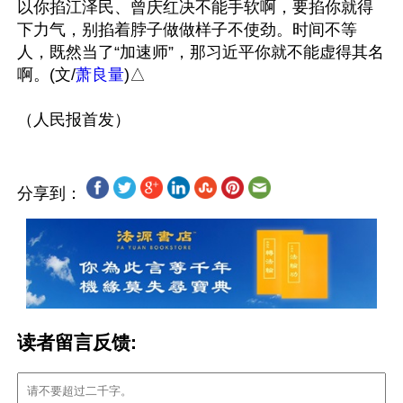
以你掐江泽民、曾庆红决不能手软啊，要掐你就得
下力气，别掐着脖子做做样子不使劲。时间不等
人，既然当了“加速师”，那习近平你就不能虚得其名
啊。(文/
萧良量
)△

分享到：
读者留言反馈: