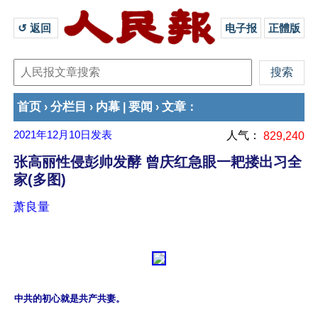
↺ 返回 
电子报
正體版
首页
分栏目
内幕
要闻
文章
›
›
|
›
：
2021年12月10日
发表
人气：
829,240
张高丽性侵彭帅发酵 曾庆红急眼一耙搂出习全
家(多图)
萧良量
中共的初心就是共产共妻。