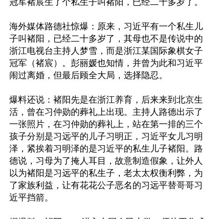
冠军褚宸生了个私生子叫褚阳，已经二十多岁了。

海外媒体路德社惊爆：原来，习近平有一个私生儿
子叫褚阳，已经二十多岁了，其母也不是传说中的
浙江电视台主持人梦雪，而是浙江某国际象棋女子
冠军（褚宸）。彭丽媛也知情，并曾为此和习近平
闹过离婚，但最后顾全大局，选择隐忍。

爆料还说：褚阳先是在浙江养育，后来来到北京生
活，曾在习仲勋的葬礼上出现。主持人路德出示了
一张照片，在习仲勋的葬礼上，站在第一排的三个
孩子分别是习远平的儿子习明正，习近平女儿习明
泽，紧挨着习明泽的是习近平的私生儿子褚阳。路
德说，习母为了掩人耳目，故意制造假象，让外人
以为褚阳是习远平的私生子，老太太权衡利弊，为
了家族利益，让有花花公子恶名的习远平替哥哥习
近平挡箭。
