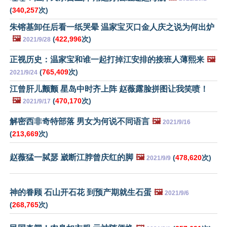
(
340,257
次)
朱镕基卸任后看一纸哭晕 温家宝灭口金人庆之说为何出炉
🖼️
(
422,996
次)
2021/9/28
正视历史：温家宝和谁一起打掉江安排的接班人薄熙来
🖼️
(
765,409
次)
2021/9/24
江曾肝儿颤颤 星岛中时齐上阵 赵薇露脸拼图让我笑喷！
🖼️
(
470,170
次)
2021/9/17
解密西非奇特部落 男女为何说不同语言
🖼️
2021/9/16
(
213,669
次)
赵薇猛一脦瑟 崴断江脖曾庆红的脚
🖼️
(
478,620
次)
2021/9/9
神的眷顾 石山开石花 到预产期就生石蛋
🖼️
2021/9/6
(
268,765
次)