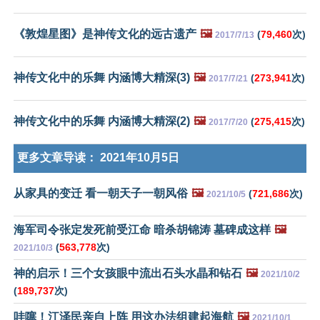
《敦煌星图》是神传文化的远古遗产
🖼️
(
79,460
次)
2017/7/13
神传文化中的乐舞 内涵博大精深(3)
🖼️
(
273,941
次)
2017/7/21
神传文化中的乐舞 内涵博大精深(2)
🖼️
(
275,415
次)
2017/7/20
更多文章导读：
2021年10月5日
从家具的变迁 看一朝天子一朝风俗
🖼️
(
721,686
次)
2021/10/5
海军司令张定发死前受江命 暗杀胡锦涛 墓碑成这样
🖼️
(
563,778
次)
2021/10/3
神的启示！三个女孩眼中流出石头水晶和钻石
🖼️
2021/10/2
(
189,737
次)
哇噻！江泽民亲自上阵 用这办法组建起海航
🖼️
2021/10/1