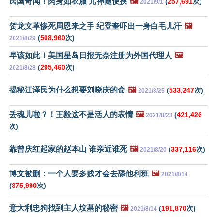
民国奇闻！肉身如衣服 元神随便换
🖼️
(
257,691
次)
2021/9/1
贺龙文革惨死周恩来之手 纪登奎吓出一身白毛儿汗
🖼️
(
508,960
次)
2021/8/29
早该如此！美国星岛日报无奈注册为外国代理人
🖼️
(
295,460
次)
2021/8/28
揭秘江泽民为什么想要刘晓庆的命
🖼️
(
533,247
次)
2021/8/25
丢魂儿啦？！王毅这不是活人的表情
🖼️
(
421,426
2021/8/23
次)
靠曾庆红起家的赵本山 谁亲近谁死
🖼️
(
337,116
次)
2021/8/20
博文被删：一个人要多贱才会去舔他利班
🖼️
2021/8/14
(
375,990
次)
意大利忠狗找到主人坟墓的秘密
🖼️
(
191,870
次)
2021/8/14