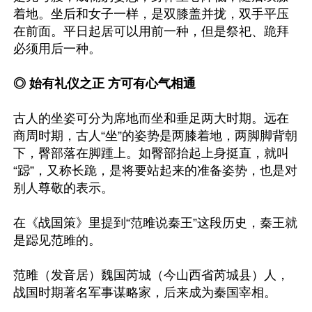
着地。坐后和女子一样，是双膝盖并拢，双手平压
在前面。平日起居可以用前一种，但是祭祀、跪拜
必须用后一种。

◎ 始有礼仪之正 方可有心气相通
古人的坐姿可分为席地而坐和垂足两大时期。远在
商周时期，古人“坐”的姿势是两膝着地，两脚脚背朝
下，臀部落在脚踵上。如臀部抬起上身挺直，就叫
“跽”，又称长跪，是将要站起来的准备姿势，也是对
别人尊敬的表示。

在《战国策》里提到“范雎说秦王”这段历史，秦王就
是跽见范雎的。

范雎（发音居）魏国芮城（今山西省芮城县）人，
战国时期著名军事谋略家，后来成为秦国宰相。
