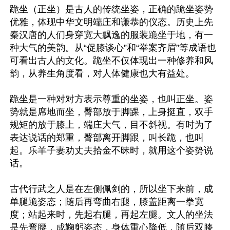
跪坐（正坐）是古人的传统坐姿，正确的跪坐姿势
优雅，体现中华文明端庄和谦恭的仪态。历史上先
秦汉唐的人们身穿宽大飘逸的服装跪坐于地，有一
种大气的美韵。从“促膝谈心”和“举案齐眉”等成语也
可看出古人的文化。跪坐不仅体现出一种修养和风
韵，从养生角度看，对人体健康也大有益处。

跪坐是一种对对方表示尊重的坐姿，也叫正坐。姿
势就是席地而坐，臀部放于脚踝，上身挺直，双手
规矩的放于膝上，端庄大气，目不斜视。有时为了
表达说话的郑重，臀部离开脚跟，叫长跪，也叫
起。乐羊子妻劝丈夫拾金不昧时，就用这个姿势说
话。

古代行武之人是在左侧佩剑的，所以坐下来前，成
单腿跪姿态；随后再弯曲右腿，膝盖距离一拳宽
度；站起来时，先起右腿，再起左腿。文人的坐法
是先弯腰，成鞠躬姿态，身体重心降低，随后双膝