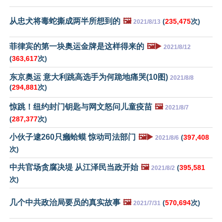
从忠犬将毒蛇撕成两半所想到的
🖼️
(
235,475
次)
2021/8/13
菲律宾的第一块奥运金牌是这样得来的
🖼️▶️
2021/8/12
(
363,617
次)
东京奥运 意大利跳高选手为何跪地痛哭(10图)
2021/8/8
(
294,881
次)
惊跳！纽约封门钥匙与网文怒问儿童疫苗
🖼️
2021/8/7
(
287,377
次)
小伙子逮260只癞蛤蟆 惊动司法部门
🖼️▶️
(
397,408
2021/8/6
次)
中共官场贪腐决堤 从江泽民当政开始
🖼️
(
395,581
2021/8/2
次)
几个中共政治局要员的真实故事
🖼️
(
570,694
次)
2021/7/31