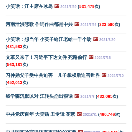
小笑话：江主席在冰岛
🖼️
(
531,479
次)
2021/7/29
河南泄洪悲歌 作词作曲都是中共
🖼️
(
323,580
次)
2021/7/26
小笑话：想当年 小英子给江老蛤一千个吻
🖼️
2021/7/20
(
431,583
次)
文革又来了！习近平下达文件 死路前行
🖼️
2021/7/15
(
563,181
次)
习仲勋父子受中共迫害 儿子掌权后迫害世界
🖼️
2021/7/10
(
452,013
次)
钱学森沉默以对 江转头崩出狠话
🖼️
(
432,065
次)
2021/7/7
中共党庆百年 大笑话 丑专辑 花絮
🖼️
(
480,746
次)
2021/7/1