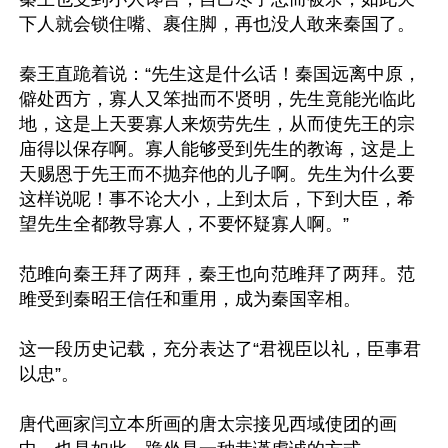
下人就会锁住嘴、裹住脚，再也没人敢来秦国了。

秦王直跪着说：“先生这是什么话！秦国远离中原，
僻处西方，寡人又笨拙而不贤明，先生竟能光临此
地，这是上天要寡人来烦劳先生，从而使先王的宗
庙得以保存啊。寡人能够受到先生的教诲，这是上
天赐恩于先王而不抛弃他的儿子啊。先生为什么要
这样说呢！事不论大小，上到太后，下到大臣，希
望先生全都教导寡人，不要怀疑寡人啊。”

范雎向秦王拜了两拜，秦王也向范雎拜了两拜。范
雎受到秦昭王信任和重用，成为秦国宰相。

这一段历史记载，充分表达了“君视臣以礼，臣事君
以忠”。

唐代画家闫立本所画的唐太宗接见西域使团的画