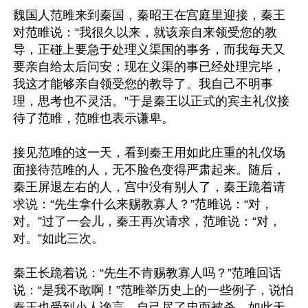
魏国人范雎来到秦国，秦昭王在宫庭里迎接，秦王
对范睢说：“我很久以来，就该亲自来领受您的教
导，正碰上要急于处理义渠国的事务，而我每天又
要亲自给太后问安；现在义渠的事已经处理完毕，
我这才能够亲自领受您的教导了。我自己不明事
理，思考也不灵活。”于是秦王以正式的宾主礼仪接
待了范睢，范睢也表示谦卑。

接见范雎的这一天，看到秦王用如此庄重的礼仪场
面接待范雎的人，无不脸色变得严肃起来。随后，
秦王屏退左右的人，宫中没有别人了，秦王跪着请
求说：“先生拿什么来赐教寡人？”范雎说：“对，
对。”过了一会儿，秦王再次请求，范雎说：“对，
对。”如此三次。

秦王长跪着说：“先生不肯赐教寡人吗？”范雎回话
说：“是我不敢啊！”范雎举历史上的一些例子，说怕
秦王也受到小人谗言，自己尽了忠而被杀，如此天