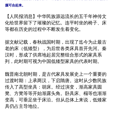
腿可合起来。
【人民报消息】中华民族源远流长的五千年神传文
化给世界留下了璀璨的记忆。连平时坐的椅子、床
等都在历史的过程中不断发生着变化。

据文献记载，春秋战国时期，出现了迄今为止最古
老的床（低矮型），为后世各类床具首开先河。秦
汉时，形成了供席地起居完整组合形式的家具系
列，此时期可视为中国低矮型家具的代表时期。

魏晋南北朝时期，是古代家具发展史上一个重要的
过渡时期：上承两汉，下启隋唐。这时从少数民族
传入了高型坐具：胡床。经过演变，渐高家具圆
凳、方凳等等开始渐露头角。卧具床、榻等也渐渐
变高，可垂足坐于床沿。但从总体上来说，低矮家
具仍占主导地位。
