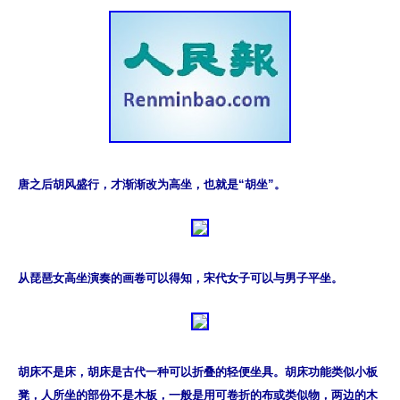
唐之后胡风盛行，才渐渐改为高坐，也就是“胡坐”。
从琵琶女高坐演奏的画卷可以得知，宋代女子可以与男子平坐。
胡床不是床，胡床是古代一种可以折叠的轻便坐具。胡床功能类似小板
凳，人所坐的部份不是木板，一般是用可卷折的布或类似物，两边的木