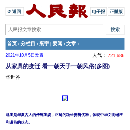
↺ 返回 
电子报
正體版
首页
分栏目
寰宇
要闻
文章
›
›
|
›
：
2021年10月5日
发表
人气：
721,686
从家具的变迁 看一朝天子一朝风俗(多图)
华世谷
跪坐是华夏古人的传统坐姿，正确的跪坐姿势优雅，体现中华文明端庄
和谦恭的仪态。