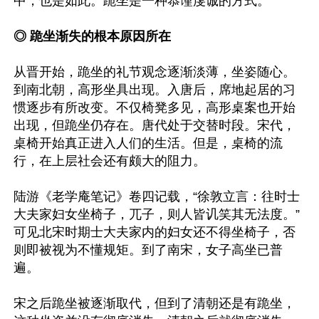
中，也是如此。跪坐是一种恭谨虔诚的方式。

◎ 跪坐渐失的根本原因所在
从晋开始，跪坐的礼节观念逐渐淡薄，坐姿随心。
到南北朝，高形坐具出现。入唐后，席地起居的习
惯逐步有所改变。不仅椅凳多见，高形桌案也开始
出现，但跪坐仍存在。唐代处于交替时段。宋代，
桌椅开始真正进入人们的生活。但是，桌椅的流
行，在上层社会还有颇大的阻力。

陆游《老学庵笔记》卷四记载，“徐敦立言：往时士
大夫家妇女坐椅子，兀子，则人皆讥笑其无法度。”
可见北宋时期士大夫家内的妇女还不得坐椅子，否
则即被视为不懂规矩。到了南宋，女子高坐已普
遍。

宋之后跪坐被逐渐取代，但到了清朝还是有跪坐，