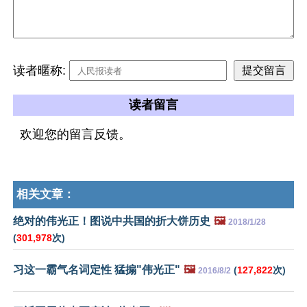
读者暱称:
读者留言
欢迎您的留言反馈。
相关文章：
绝对的伟光正！图说中共国的折大饼历史
🖼️
2018/1/28
(
301,978
次)
习这一霸气名词定性 猛搧"伟光正"
🖼️
(
127,822
次)
2016/8/2