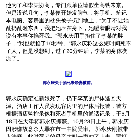
他为了和李某协商，专门跟单位请假坐高铁来京。
但是没说几句，李某便开始发脾气，将手机、笔记
本电脑、客房里的枕头被子扔到地上，“为了不让她
乱扔乱砸东西，我把她压在身下，她瞪着眼睛对我
说有本事你掐死我。”郭永庆用手掐住了李某的脖
子，“我也就掐了10秒钟。”郭永庆称这么短时间死不
了人，但是没想到，过了20分钟后，李某的身体变
凉了。

郭永庆失手掐死未婚妻被捕。
郭永庆确定准新娘死了，扔下李某的尸体逃回天
津。酒店工作人员发现客房里的尸体后报警，警方
根据酒店监控录像和死者手机里的通话记录，于5月
18日在天津将郭永庆抓获。10月23日上午，郭永庆
因涉嫌故意杀人罪在市一中院受审。 郭永庆刚被带
入法庭，此时死者的母亲大叫一声冲了上去，要打