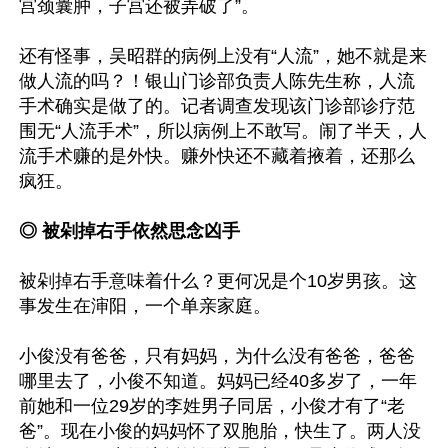
宫颈囊肿，子宫还被弄破了”。

还有怪事，吴昭群的病例上没有“人流”，她不就是来
做人流的吗？！银山门诊部负责人陈先生称，人流
手术确实是做了的。记者调查发现该门诊部诊疗范
围无“人流手术”，所以病例上不敢写。闹了半天，人
流手术赚的是外快。赚外快还不藏着掖着，还那么
疯狂。

◎ 被剁掉右手依然思念凶手
被剁掉右手意味着什么？更何况是个10岁男孩。这
事发生在渖阳，一个单亲家庭。

小俊没有爸爸，只有妈妈，为什么没有爸爸，爸爸
哪里去了，小俊不知道。妈妈已经40多岁了，一年
前她和一位29岁的李姓男子同居，小俊才有了“老
爸”。现在小俊的妈妈怀了双胞胎，快生了。两人没