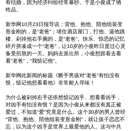
有结婚，因为经济纠纷经常暴吵。于是小俊成了牺
牲品。

新华网10月23日报导说：背他、抱他、陪他组装变
形金刚的，是“老爸”；堵住酒店屋门，打他、逼他跳
楼、剁掉他右手腕的，是“老爸”。快乐、惊恐的记忆
碎片拼凑成一个“老爸”，让10岁的小俊昨日度过心灵
备受煎熬的一天。妈妈去派出所，小俊想跟着去看
看“老爸”，“我惦记他”。

新华网此新闻的标题《断手男孩对“老爸”有怕没有
恨，惦记他想看看他》非常耐人寻味！

为什么被剁掉右手还依然惦记凶手、想看看凶手，
对凶手有怕没有恨？是因为小俊从来都没有真正被
爱过，不知道“爱”究竟是什么。这个30岁的男人曾经
“背他、抱他、陪他组装变形金刚”，就让孩子恋恋不
忘，以为这个凶手是世界上最爱他的人。这与中共