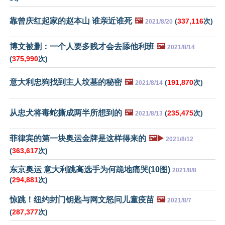
靠曾庆红起家的赵本山 谁亲近谁死
🖼️
(
337,116
次)
2021/8/20
博文被删：一个人要多贱才会去舔他利班
🖼️
2021/8/14
(
375,990
次)
意大利忠狗找到主人坟墓的秘密
🖼️
(
191,870
次)
2021/8/14
从忠犬将毒蛇撕成两半所想到的
🖼️
(
235,475
次)
2021/8/13
菲律宾的第一块奥运金牌是这样得来的
🖼️▶️
2021/8/12
(
363,617
次)
东京奥运 意大利跳高选手为何跪地痛哭(10图)
2021/8/8
(
294,881
次)
惊跳！纽约封门钥匙与网文怒问儿童疫苗
🖼️
2021/8/7
(
287,377
次)