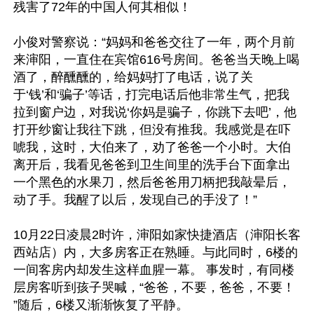
残害了72年的中国人何其相似！

小俊对警察说：“妈妈和爸爸交往了一年，两个月前
来渖阳，一直住在宾馆616号房间。爸爸当天晚上喝
酒了，醉醺醺的，给妈妈打了电话，说了关
于‘钱’和‘骗子’等话，打完电话后他非常生气，把我
拉到窗户边，对我说‘你妈是骗子，你跳下去吧’，他
打开纱窗让我往下跳，但没有推我。我感觉是在吓
唬我，这时，大伯来了，劝了爸爸一个小时。大伯
离开后，我看见爸爸到卫生间里的洗手台下面拿出
一个黑色的水果刀，然后爸爸用刀柄把我敲晕后，
动了手。我醒了以后，发现自己的手没了！”

10月22日凌晨2时许，渖阳如家快捷酒店（渖阳长客
西站店）内，大多房客正在熟睡。与此同时，6楼的
一间客房内却发生这样血腥一幕。 事发时，有同楼
层房客听到孩子哭喊，“爸爸，不要，爸爸，不要！ 
”随后，6楼又渐渐恢复了平静。
