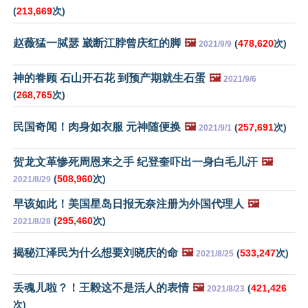
(
213,669
次)
赵薇猛一脦瑟 崴断江脖曾庆红的脚
🖼️
(
478,620
次)
2021/9/9
神的眷顾 石山开石花 到预产期就生石蛋
🖼️
2021/9/6
(
268,765
次)
民国奇闻！肉身如衣服 元神随便换
🖼️
(
257,691
次)
2021/9/1
贺龙文革惨死周恩来之手 纪登奎吓出一身白毛儿汗
🖼️
(
508,960
次)
2021/8/29
早该如此！美国星岛日报无奈注册为外国代理人
🖼️
(
295,460
次)
2021/8/28
揭秘江泽民为什么想要刘晓庆的命
🖼️
(
533,247
次)
2021/8/25
丢魂儿啦？！王毅这不是活人的表情
🖼️
(
421,426
2021/8/23
次)