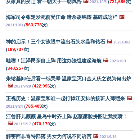
从家具的变迁 看一朝天子一朝风俗
🖼️
(
721,686
次)
2021/10/5
海军司令张定发死前受江命 暗杀胡锦涛 墓碑成这样
🖼️
(
563,778
次)
2021/10/3
神的启示！三个女孩眼中流出石头水晶和钻石
🖼️
2021/10/2
(
189,737
次)
哇噻！江泽民亲自上阵 用这办法组建起海航
🖼️
2021/10/1
(
340,257
次)
朱镕基卸任后看一纸哭晕 温家宝灭口金人庆之说为何出炉
🖼️
(
422,996
次)
2021/9/28
正视历史：温家宝和谁一起打掉江安排的接班人薄熙来
🖼️
(
765,409
次)
2021/9/24
江曾肝儿颤颤 星岛中时齐上阵 赵薇露脸拼图让我笑喷！
🖼️
(
470,170
次)
2021/9/17
解密西非奇特部落 男女为何说不同语言
🖼️
2021/9/16