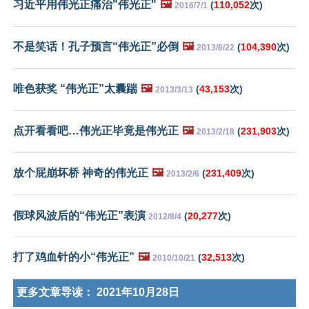
习近平用伟光正痛治"伟光正"
🖼️
(
110,052
次)
2016/7/1
不是笑话！孔子预言“伟光正”必倒
🖼️
(
104,390
次)
2013/6/22
唯色获奖 “伟光正”太囊踹
🖼️
(
43,153
次)
2013/3/13
点开看看吧…伟光正毕竟是伟光正
🖼️
(
231,903
次)
2013/2/18
放个屁崩坏桥 神奇的伟光正
🖼️
(
231,409
次)
2013/2/6
假球风波后的“伟光正”表演
(
20,277
次)
2012/8/4
打了鸡血针的小“伟光正”
🖼️
(
32,513
次)
2010/10/21
更多文章导读：
2021年10月28日