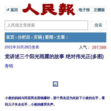
↺ 返回 
电子报
正體版
首页
分栏目
灾祸
要闻
文章
›
›
|
›
：
2021年10月28日
发表
人气：
297,588
党讲述三个阳光雨露的故事 绝对伟光正(多图)
青晴
小俊的妈妈与同居男友因钱爆吵，那个男友还为此砍下小俊的右手，看
到儿子失去右手，小俊妈痛哭失声。