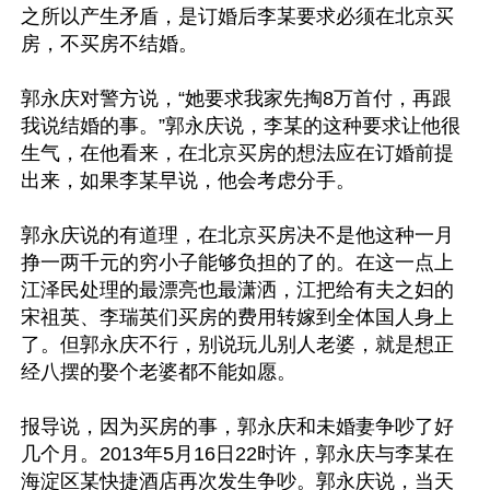
之所以产生矛盾，是订婚后李某要求必须在北京买
房，不买房不结婚。

郭永庆对警方说，“她要求我家先掏8万首付，再跟
我说结婚的事。”郭永庆说，李某的这种要求让他很
生气，在他看来，在北京买房的想法应在订婚前提
出来，如果李某早说，他会考虑分手。

郭永庆说的有道理，在北京买房决不是他这种一月
挣一两千元的穷小子能够负担的了的。在这一点上
江泽民处理的最漂亮也最潇洒，江把给有夫之妇的
宋祖英、李瑞英们买房的费用转嫁到全体国人身上
了。但郭永庆不行，别说玩儿别人老婆，就是想正
经八摆的娶个老婆都不能如愿。

报导说，因为买房的事，郭永庆和未婚妻争吵了好
几个月。2013年5月16日22时许，郭永庆与李某在
海淀区某快捷酒店再次发生争吵。郭永庆说，当天