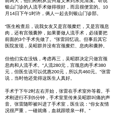
前两天，他们刚刚从贵州遵义来到东莞清溪。听说
银山门诊的人流手术做得很好，而且很便宜的。10
月14日下午1时许，俩人一起去到银山门诊部。

“医生检查后，说我女友又是宫颈糜烂，又是宫颈息
肉，还有宫颈囊肿，如果要做人流手术，必须要把
前面的3个手术先做了。”张雷回忆说。但事后其它
医院发现，吴昭群并没有宫颈糜烂、息肉和囊肿。

但他们实在没钱，考虑再三，吴昭群决定只做宫颈
息肉和人流手术。“人流280元，宫颈息肉手术380
元，但医生说可以优惠200元，所以共460元。”张雷
说，当时他还觉得这医生人真好。

手术于下午2时左右开始，张雷在手术室外等着。手
术刚进行不到5分钟，手术室里传来吴昭群叫痛的声
音。张雷随即被叫进了手术室，医生说：“你女友情
况很严重，一碰就痛，血就跟喷泉一样。”
