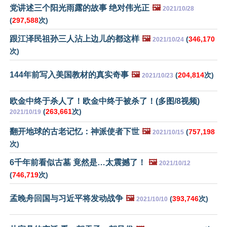
党讲述三个阳光雨露的故事 绝对伟光正
🖼️
2021/10/28
(
297,588
次)
跟江泽民祖孙三人沾上边儿的都这样
🖼️
(
346,170
2021/10/24
次)
144年前写入美国教材的真实奇事
🖼️
(
204,814
次)
2021/10/23
欧金中终于杀人了！欧金中终于被杀了！(多图/8视频)
(
263,661
次)
2021/10/19
翻开地球的古老记忆：神派使者下世
🖼️
(
757,198
2021/10/15
次)
6千年前看似古墓 竟然是…太震撼了！
🖼️
2021/10/12
(
746,719
次)
孟晚舟回国与习近平将发动战争
🖼️
(
393,746
次)
2021/10/10