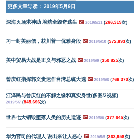
更多文章导读：
2019年5月9日
深海灭顶求神助 埃航全毁奇逃生
🖼️
(
266,319
次)
2019/5/11
习一封美丽信，获川普一优雅身段
🖼️
(
372,893
次)
2019/5/10
美中贸易大战是正义与邪恶之战
🖼️
(
350,825
次)
2019/5/9
曾庆红指挥郭文贵运作台湾总统大选
🖼️
(
768,370
次)
2019/5/8
江泽民与曾庆红的不解之缘和真实身世(多图/2视频)
(
845,696
次)
2019/5/7
世界七大销毁堕落人类的历史遗迹
🖼️
(
377,645
次)
2019/5/6
华为官司的代理人 说出来让人恶心
🖼️
(
363,958
次)
2019/5/5