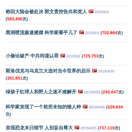
称回大陆会被处决 郭文贵控告共和党人
🖼️
2019/5/4
(
583,406
次)
黑洞喷流极速摇摆 科学家晕乎儿了
🖼️
(
702,884
次)
2019/5/3
小偷论破产 中共间谍认罪
🖼️
(
725,753
次)
2019/5/2
斯洛伐克与乌克兰大选对当今世界的启示
🖼️
2019/4/30
(
351,851
次)
绿孩子红球人和野人之迷不难解开
🖼️
(
243,047
次)
2019/4/29
科学家发现了一个前所未知的矮人种
🖼️
(
229,634
2019/4/28
次)
首现恐龙末日细节 人别妄自尊大
🖼️
(
737,110
次)
2019/4/25