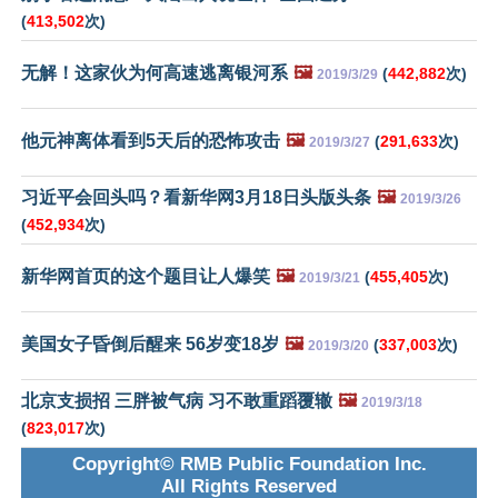
(
413,502
次)
无解！这家伙为何高速逃离银河系
🖼️
(
442,882
次)
2019/3/29
他元神离体看到5天后的恐怖攻击
🖼️
(
291,633
次)
2019/3/27
习近平会回头吗？看新华网3月18日头版头条
🖼️
2019/3/26
(
452,934
次)
新华网首页的这个题目让人爆笑
🖼️
(
455,405
次)
2019/3/21
美国女子昏倒后醒来 56岁变18岁
🖼️
(
337,003
次)
2019/3/20
北京支损招 三胖被气病 习不敢重蹈覆辙
🖼️
2019/3/18
(
823,017
次)
Copyright© RMB Public Foundation Inc.
All Rights Reserved