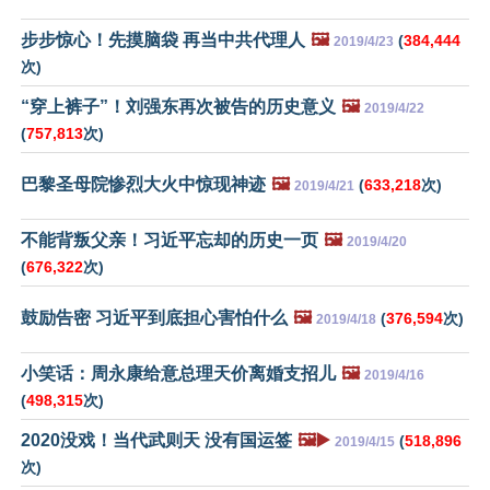
步步惊心！先摸脑袋 再当中共代理人
🖼️
(
384,444
2019/4/23
次)
“穿上裤子”！刘强东再次被告的历史意义
🖼️
2019/4/22
(
757,813
次)
巴黎圣母院惨烈大火中惊现神迹
🖼️
(
633,218
次)
2019/4/21
不能背叛父亲！习近平忘却的历史一页
🖼️
2019/4/20
(
676,322
次)
鼓励告密 习近平到底担心害怕什么
🖼️
(
376,594
次)
2019/4/18
小笑话：周永康给意总理天价离婚支招儿
🖼️
2019/4/16
(
498,315
次)
2020没戏！当代武则天 没有国运签
🖼️▶️
(
518,896
2019/4/15
次)