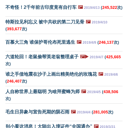
不奇怪！2千年前古印度竟有自行车
🖼️
(
245,522
次)
2019/4/13
特斯拉见利忘义 被中共砍的第二刀见骨
🖼️
2019/4/10
(
393,677
次)
百慕大三角 谁保护哥伦布死里逃生
🖼️
(
246,137
次)
2019/4/9
六道轮回！老鼠偷帮英老翁整理桌子
🖼️▶️
(
425,665
2019/4/7
次)
谁之手借地震在沙子上画出精美绝伦的玫瑰花
🖼️
2019/4/6
(
246,407
次)
人自称世界上最聪明 为啥拜蜜蜂为师
🖼️
(
438,506
2019/4/5
次)
毛生日异象与宣告死期的陨石雨
🖼️
(
281,005
次)
2019/4/4
别小看这消息！大陆出入境证件“全国通办”
🖼️
2019/3/31