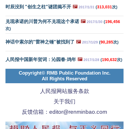
时辰没到 "创生之柱"谜团揭不开
🖼️
(
313,031
次)
2017/1/31
兑现承诺的川普为何不兑现这个承诺
🖼️
(
196,456
2017/1/30
次)
神话中索尔的"雷神之锤"被找到了
🖼️
(
90,285
次)
2017/1/29
人民报中国新年贺词：沁园春·鸡年
🖼️
(
190,632
次)
2017/1/28
Copyright© RMB Public Foundation Inc.
All Rights Reserved
人民报网站服务条款
关于我们
反馈信箱：
editor@renminbao.com