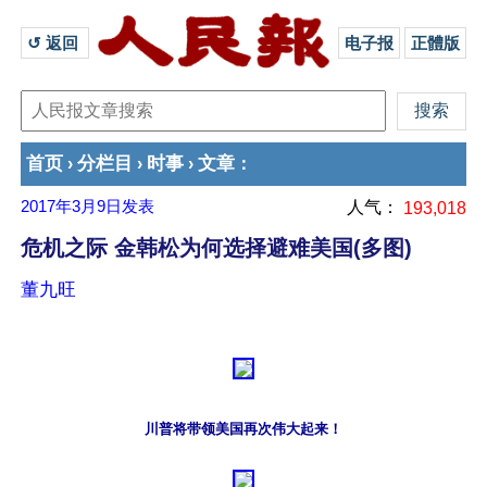
↺ 返回 
电子报
正體版
首页
分栏目
时事
文章
›
›
›
：
2017年3月9日
发表
人气：
193,018
危机之际 金韩松为何选择避难美国(多图)
董九旺
川普将带领美国再次伟大起来！