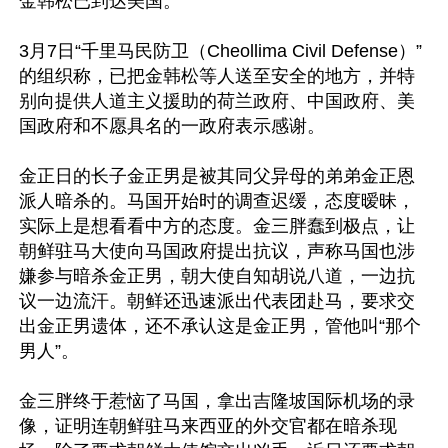
金韩松已到达美国。

3月7日“千里马民防卫（Cheollima Civil Defense）”
的组织称，已把金韩松等人送至安全的地方，并特
别向提供人道主义援助的荷兰政府、中国政府、美
国政府和不愿具名的一政府表示感谢。

金正日的长子金正男是被其同父异母的弟弟金正恩
派人暗杀的。马国开始时的调查迟缓，态度暧昧，
实际上是想看看中方的态度。金三胖蠢到极点，让
朝鲜驻马大使向马国政府提出抗议，声称马国也涉
嫌参与暗杀金正男，朝大使自知胡说八道，一边抗
议一边流汗。朝鲜还迅速派出代表团赴马，要求交
出金正男遗体，还不承认这是金正男，管他叫“那个
男人”。

金三胖终于惹恼了马国，拿出吉隆坡国际机场的录
像，证明连朝鲜驻马来西亚的外交官都在暗杀现