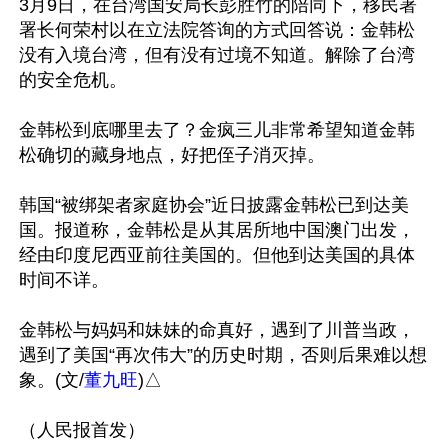
3月9日，在台湾国安局长彭胜竹的陪同下，移民署
署长何荣村以在立法院答询的方式回答说：金韩松
没有入境台湾，但有没有过境不知道。解除了台湾
的安全危机。

金韩松到底哪里去了？金疯三儿非常希望知道金韩
松确切的藏身地点，好把侄子消灭掉。

韩国“被绑架者家庭协会”近日披露金韩松已到达美
国。报道称，金韩松是从其居所地中国澳门出发，
经由印度尼西亚前往美国的。但他到达美国的具体
时间不详。

金韩松与妈妈和妹妹的命真好，遇到了川普当政，
遇到了美国“再次伟大”的历史时期，否则后果难以想
象。(文/
董九旺
)△
