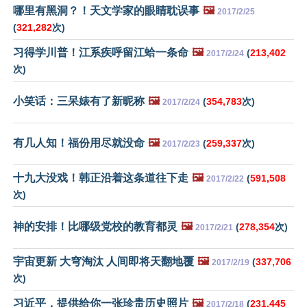
哪里有黑洞？！天文学家的眼睛耽误事
🖼️
2017/2/25
(
321,282
次)
习得学川普！江系疾呼留江蛤一条命
🖼️
(
213,402
2017/2/24
次)
小笑话：三呆婊有了新昵称
🖼️
(
354,783
次)
2017/2/24
有几人知！福份用尽就没命
🖼️
(
259,337
次)
2017/2/23
十九大没戏！韩正沿着这条道往下走
🖼️
(
591,508
2017/2/22
次)
神的安排！比哪级党校的教育都灵
🖼️
(
278,354
次)
2017/2/21
宇宙更新 大穹淘汰 人间即将天翻地覆
🖼️
(
337,706
2017/2/19
次)
习近平，提供给你一张珍贵历史照片
🖼️
(
231,445
2017/2/18