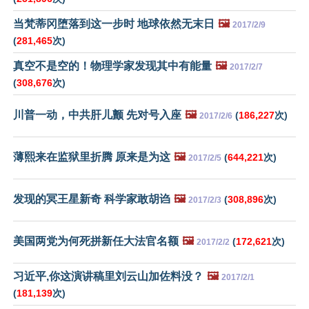
当梵蒂冈堕落到这一步时 地球依然无末日
🖼️
2017/2/9
(
281,465
次)
真空不是空的！物理学家发现其中有能量
🖼️
2017/2/7
(
308,676
次)
川普一动，中共肝儿颤 先对号入座
🖼️
(
186,227
次)
2017/2/6
薄熙来在监狱里折腾 原来是为这
🖼️
(
644,221
次)
2017/2/5
发现的冥王星新奇 科学家敢胡诌
🖼️
(
308,896
次)
2017/2/3
美国两党为何死拼新任大法官名额
🖼️
(
172,621
次)
2017/2/2
习近平,你这演讲稿里刘云山加佐料没？
🖼️
2017/2/1
(
181,139
次)