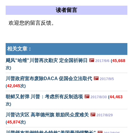
读者留言
欢迎您的留言反馈。
相关文章：
飓风"哈维"川普再次勘灾 定全国祈祷日
🖼️
(
45,668
2017/9/6
次)
川普政府宣布废除DACA 促国会立法取代
🖼️
2017/9/5
(
42,045
次)
朝鲜又射弹 川普：考虑所有反制选项
🖼️
(
44,463
2017/8/30
次)
川普访灾区 高举德州旗 鼓励民众度难关
🖼️
2017/8/29
(
45,874
次)
川普颁布首例特赦令特赦"美国最强悍警长"
🖼️