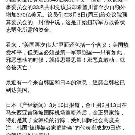
事委员会的33名共和党议员却希望川普至少再额外
增加370亿美元。议员们在3月8日(周三)给众议院预
算委员会的一封信中说，这是开始扭转军方战备状
态弱化所需的资金。

看来，“美国再次伟大”里面还包括一个含义：美国热
爱和平，但美国必须是第一军事强国──只有如此，
邪恶想动的时候，就得思量思量！邪恶真敢动，就
会被灭亡！

最近有一个来自韩国和日本的消息，透露金韩松已
到达美国。

日本《产经新闻》3月10日报道，金正男2月13日在
马来西亚吉隆坡国际机场遭暗杀后，金正男家族，
特别是其子金韩松的行踪，受到国际社会高度关
注。韩国“被绑架者家庭协会”的代表崔成龙9日称，