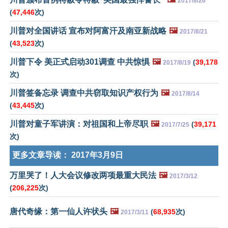
2017/8/26
(
47,446
次)
川普对全国讲话 宣布对阿富汗及南亚新战略
🖼️
2017/8/21
(
43,523
次)
川普下令 美正式启动301调查 中共惊惧
🖼️
(
39,178
2017/8/19
次)
川普签备忘录 调查中共窃取知识产权行为
🖼️
2017/8/14
(
43,445
次)
川普对童子军讲演：对祖国和上帝尽职
🖼️
(
39,171
2017/7/25
次)
更多文章导读：
2017年3月9日
万里哭了！人大会议修改两项最重大民法
🖼️
2017/3/12
(
206,225
次)
唐代奇缘：第一仙人许状头
🖼️
(
68,935
次)
2017/3/11