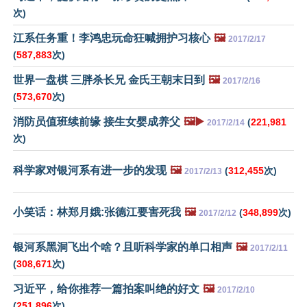
次)
江系任务重！李鸿忠玩命狂喊拥护习核心
🖼️
2017/2/17
(
587,883
次)
世界一盘棋 三胖杀长兄 金氏王朝末日到
🖼️
2017/2/16
(
573,670
次)
消防员值班续前缘 接生女婴成养父
🖼️▶️
(
221,981
2017/2/14
次)
科学家对银河系有进一步的发现
🖼️
(
312,455
次)
2017/2/13
小笑话：林郑月娥:张德江要害死我
🖼️
(
348,899
次)
2017/2/12
银河系黑洞飞出个啥？且听科学家的单口相声
🖼️
2017/2/11
(
308,671
次)
习近平，给你推荐一篇拍案叫绝的好文
🖼️
2017/2/10
(
251,896
次)