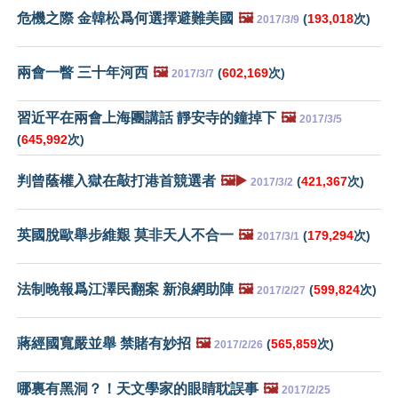
危機之際 金韓松爲何選擇避難美國
🖼️
(
193,018
次)
2017/3/9
兩會一瞥 三十年河西
🖼️
(
602,169
次)
2017/3/7
習近平在兩會上海團講話 靜安寺的鐘掉下
🖼️
2017/3/5
(
645,992
次)
判曾蔭權入獄在敲打港首競選者
🖼️▶️
(
421,367
次)
2017/3/2
英國脫歐舉步維艱 莫非天人不合一
🖼️
(
179,294
次)
2017/3/1
法制晚報爲江澤民翻案 新浪網助陣
🖼️
(
599,824
次)
2017/2/27
蔣經國寬嚴並舉 禁賭有妙招
🖼️
(
565,859
次)
2017/2/26
哪裏有黑洞？！天文學家的眼睛耽誤事
🖼️
2017/2/25