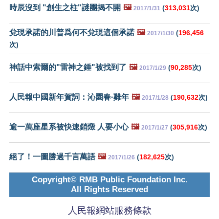
時辰沒到 "創生之柱"謎團揭不開
🖼️
(
313,031
次)
2017/1/31
兌現承諾的川普爲何不兌現這個承諾
🖼️
(
196,456
2017/1/30
次)
神話中索爾的"雷神之錘"被找到了
🖼️
(
90,285
次)
2017/1/29
人民報中國新年賀詞：沁園春·雞年
🖼️
(
190,632
次)
2017/1/28
逾一萬座星系被快速銷燬 人要小心
🖼️
(
305,916
次)
2017/1/27
絕了！一圖勝過千言萬語
🖼️
(
182,625
次)
2017/1/26
Copyright© RMB Public Foundation Inc.
All Rights Reserved
人民報網站服務條款