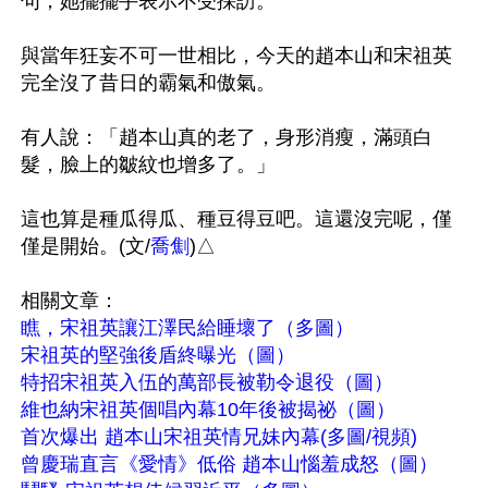
句，她擺擺手表示不受採訪。

與當年狂妄不可一世相比，今天的趙本山和宋祖英
完全沒了昔日的霸氣和傲氣。

有人說：「趙本山真的老了，身形消瘦，滿頭白
髮，臉上的皺紋也增多了。」

這也算是種瓜得瓜、種豆得豆吧。這還沒完呢，僅
僅是開始。(文/
喬劁
)△

瞧，宋祖英讓江澤民給睡壞了（多圖）
宋祖英的堅強後盾終曝光（圖）
特招宋祖英入伍的萬部長被勒令退役（圖）
維也納宋祖英個唱內幕10年後被揭祕（圖）
首次爆出 趙本山宋祖英情兄妹內幕(多圖/視頻)
曾慶瑞直言《愛情》低俗 趙本山惱羞成怒（圖）