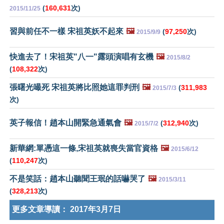
(
160,631
次)
2015/11/25
習與前任不一樣 宋祖英妖不起來
🖼️
(
97,250
次)
2015/9/9
快進去了！宋祖英"八一"露頭演唱有玄機
🖼️
2015/8/2
(
108,322
次)
張曙光嘬死 宋祖英將比照她這罪判刑
🖼️
(
311,983
2015/7/3
次)
英子報信！趙本山開緊急通氣會
🖼️
(
312,940
次)
2015/7/2
新華網:單憑這一條,宋祖英就喪失當官資格
🖼️
2015/6/12
(
110,247
次)
不是笑話：趙本山聽聞王珉的話嚇哭了
🖼️
2015/3/11
(
328,213
次)
更多文章導讀：
2017年3月7日