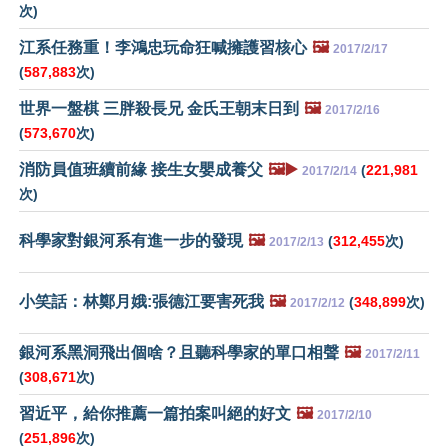
次)
江系任務重！李鴻忠玩命狂喊擁護習核心
🖼️
2017/2/17
(
587,883
次)
世界一盤棋 三胖殺長兄 金氏王朝末日到
🖼️
2017/2/16
(
573,670
次)
消防員值班續前緣 接生女嬰成養父
🖼️▶️
(
221,981
2017/2/14
次)
科學家對銀河系有進一步的發現
🖼️
(
312,455
次)
2017/2/13
小笑話：林鄭月娥:張德江要害死我
🖼️
(
348,899
次)
2017/2/12
銀河系黑洞飛出個啥？且聽科學家的單口相聲
🖼️
2017/2/11
(
308,671
次)
習近平，給你推薦一篇拍案叫絕的好文
🖼️
2017/2/10
(
251,896
次)