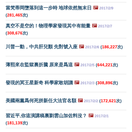
當梵蒂岡墮落到這一步時 地球依然無末日
🖼️
2017/2/9
(
281,465
次)
真空不是空的！物理學家發現其中有能量
🖼️
2017/2/7
(
308,676
次)
川普一動，中共肝兒顫 先對號入座
🖼️
(
186,227
次)
2017/2/6
薄熙來在監獄裏折騰 原來是爲這
🖼️
(
644,221
次)
2017/2/5
發現的冥王星新奇 科學家敢胡謅
🖼️
(
308,896
次)
2017/2/3
美國兩黨爲何死拼新任大法官名額
🖼️
(
172,621
次)
2017/2/2
習近平,你這演講稿裏劉雲山加佐料沒？
🖼️
2017/2/1
(
181,139
次)