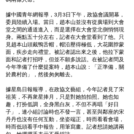
據中國青年網報導，3月3日下午，政協會議開幕，
委員陸續入場。當日，趙本山並沒有從廣場到大會
堂之間的通道進入，而是選擇在大會堂北側悄悄現
身。兩點五十分左右，記者在大會堂看到了他。只
見趙本山頭戴鴨舌帽，帽沿壓得極低，大花圍脖蒙
面，疾步走向禮堂。被記者認出來之後，他拉下蒙
面和記者打招呼，但並不願多說話。在被記者問及
今年準備了什麼提案時，趙本山說：「正準備，關
於農村的」，然後匆匆離去。

據星島日報報導，在政協文藝組，今年記者見了宋
祖英，不再衆星捧月，只是對她拍拍照。她也知
趣，打扮低調，全身黑白灰，不但不再唱「好日
子」，連小組討論時也不發一言，甚至與鄰座的宋
丹丹也沒有任何互動，坐姿端正，時而看看會場，
時而低頭看手中報告，用筆寫畫。記者想請她講兩