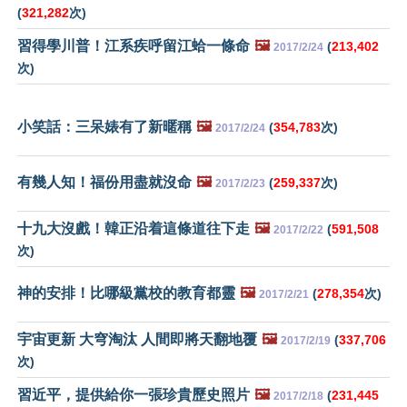
(
321,282
次)
習得學川普！江系疾呼留江蛤一條命
🖼️
(
213,402
2017/2/24
次)
小笑話：三呆婊有了新暱稱
🖼️
(
354,783
次)
2017/2/24
有幾人知！福份用盡就沒命
🖼️
(
259,337
次)
2017/2/23
十九大沒戲！韓正沿着這條道往下走
🖼️
(
591,508
2017/2/22
次)
神的安排！比哪級黨校的教育都靈
🖼️
(
278,354
次)
2017/2/21
宇宙更新 大穹淘汰 人間即將天翻地覆
🖼️
(
337,706
2017/2/19
次)
習近平，提供給你一張珍貴歷史照片
🖼️
(
231,445
2017/2/18