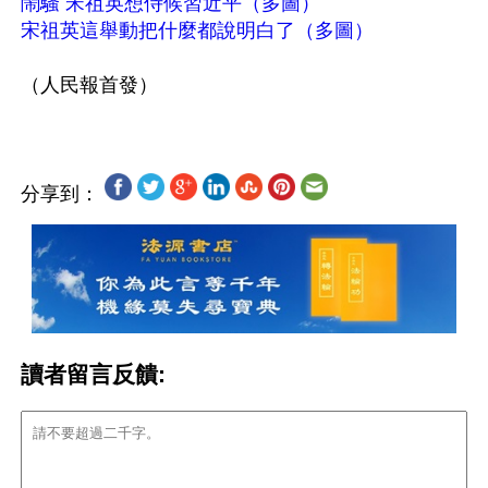
鬧騷 宋祖英想侍候習近平（多圖）
宋祖英這舉動把什麼都說明白了（多圖）
分享到：
讀者留言反饋: