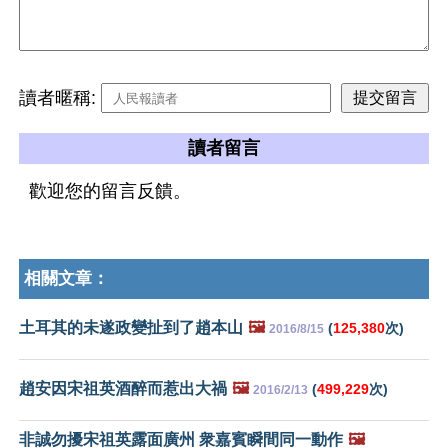
讀者暱稱:
讀者留言
歡迎您的留言反饋。
相關文章：
土耳其的未遂政變扯到了趙本山
🖼️
(
125,380
次)
2016/8/15
趙安因宋祖英酒醉而惹出大禍
🖼️
(
499,229
次)
2016/2/13
非誠勿擾宋祖英露面廣州 衆嘉賓瞬間同一動作
🖼️