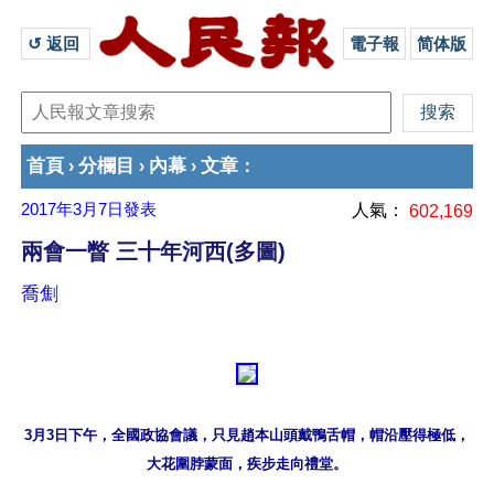
↺ 返回 
電子報
简体版
首頁
分欄目
內幕
文章
›
›
›
：
2017年3月7日
發表
人氣：
602,169
兩會一瞥 三十年河西(多圖)
喬劁
3月3日下午，全國政協會議，只見趙本山頭戴鴨舌帽，帽沿壓得極低，

大花圍脖蒙面，疾步走向禮堂。