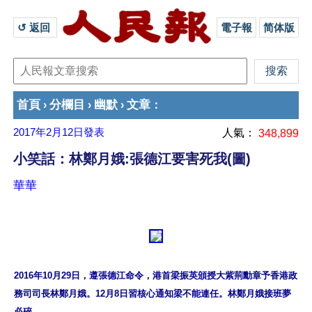
↺ 返回 
電子報
简体版
首頁
分欄目
幽默
文章
›
›
›
：
2017年2月12日
發表
人氣：
348,899
小笑話：林鄭月娥:張德江要害死我(圖)
華華
2016年10月29日，遵張德江命令，港首梁振英頒授大紫荊勳章予香港政
務司司長林鄭月娥。12月8日習核心通知梁不能連任。林鄭月娥接班夢
必碎。