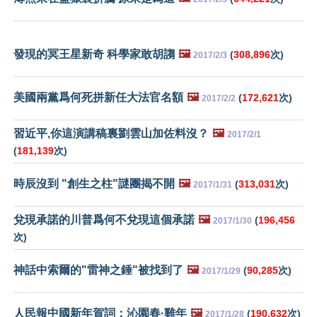
發現的冥王星新奇 科學家敢胡謅
🖼️
(
308,896
次)
2017/2/3
美國兩黨爲何死拼新任大法官名額
🖼️
(
172,621
次)
2017/2/2
習近平,你這演講稿裏劉雲山加佐料沒？
🖼️
2017/2/1
(
181,139
次)
時辰沒到 "創生之柱"謎團揭不開
🖼️
(
313,031
次)
2017/1/31
兌現承諾的川普爲何不兌現這個承諾
🖼️
(
196,456
2017/1/30
次)
神話中索爾的"雷神之錘"被找到了
🖼️
(
90,285
次)
2017/1/29
人民報中國新年賀詞：沁園春·雞年
🖼️
(
190,632
次)
2017/1/28