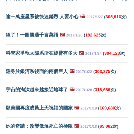
逾一萬座星系被快速銷燬 人要小心
🖼️
(
305,916
次)
2017/1/27
絕了！一圖勝過千言萬語
🖼️
(
182,625
次)
2017/1/26
科學家爭執太陽系所在旋臂有多大
🖼️
(
304,123
次)
2017/1/24
隱身於銀河系後面的兩個巨人
🖼️
(
303,275
次)
2017/1/22
宇宙的淘汰越來越接近地球了
🖼️
(
318,689
次)
2017/1/20
願美國再度成爲上天祝福的國家
🖼️
(
169,680
次)
2017/1/19
她的奇蹟：改變低溫死亡的極限
🖼️
(
65,082
次)
2017/1/18