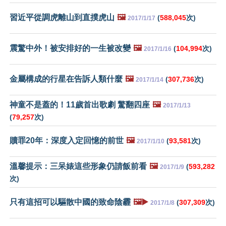
習近平從調虎離山到直撲虎山
🖼️
(
588,045
次)
2017/1/17
震驚中外！被安排好的一生被改變
🖼️
(
104,994
次)
2017/1/16
金屬構成的行星在告訴人類什麼
🖼️
(
307,736
次)
2017/1/14
神童不是蓋的！11歲首出歌劇 驚翻四座
🖼️
2017/1/13
(
79,257
次)
贖罪20年：深度入定回憶的前世
🖼️
(
93,581
次)
2017/1/10
溫馨提示：三呆婊這些形象仍請飯前看
🖼️
(
593,282
2017/1/9
次)
只有這招可以驅散中國的致命陰霾
🖼️▶️
(
307,309
次)
2017/1/8