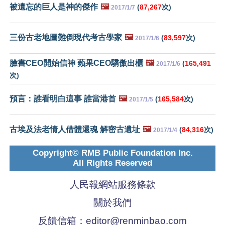
被遺忘的巨人是神的傑作
🖼️
(
87,267
次)
2017/1/7
三份古老地圖難倒現代考古學家
🖼️
(
83,597
次)
2017/1/6
臉書CEO開始信神 蘋果CEO驕傲出櫃
🖼️
(
165,491
2017/1/6
次)
預言：誰看明白這事 誰當港首
🖼️
(
165,584
次)
2017/1/5
古埃及法老情人借體還魂 解密古遺址
🖼️
(
84,316
次)
2017/1/4
Copyright© RMB Public Foundation Inc.
All Rights Reserved
人民報網站服務條款
關於我們
反饋信箱：
editor@renminbao.com