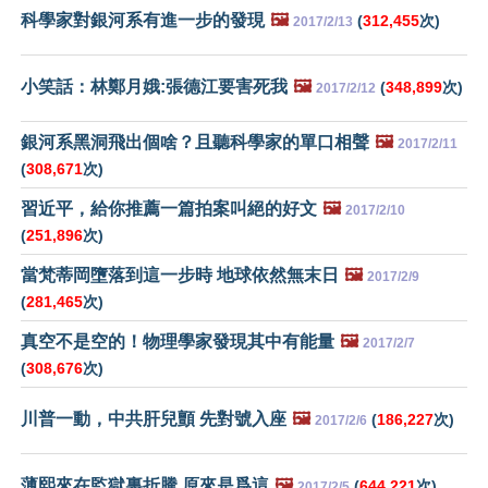
科學家對銀河系有進一步的發現
🖼️
(
312,455
次)
2017/2/13
小笑話：林鄭月娥:張德江要害死我
🖼️
(
348,899
次)
2017/2/12
銀河系黑洞飛出個啥？且聽科學家的單口相聲
🖼️
2017/2/11
(
308,671
次)
習近平，給你推薦一篇拍案叫絕的好文
🖼️
2017/2/10
(
251,896
次)
當梵蒂岡墮落到這一步時 地球依然無末日
🖼️
2017/2/9
(
281,465
次)
真空不是空的！物理學家發現其中有能量
🖼️
2017/2/7
(
308,676
次)
川普一動，中共肝兒顫 先對號入座
🖼️
(
186,227
次)
2017/2/6
薄熙來在監獄裏折騰 原來是爲這
🖼️
(
644,221
次)
2017/2/5