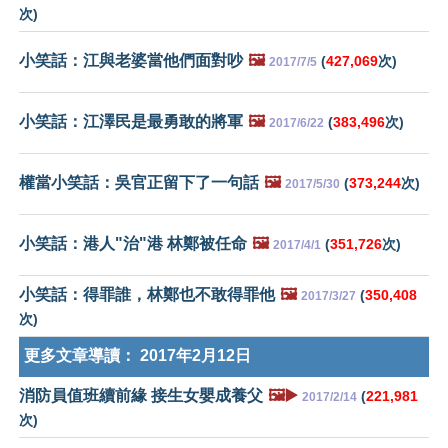
次)
小笑話：江與老婆當他們面對吵
🖼️
(
427,069
次)
2017/7/5
小笑話：江澤民是最勇敢的將軍
🖼️
(
383,496
次)
2017/6/22
權當小笑話：吳官正留下了一句話
🖼️
(
373,244
次)
2017/5/30
小笑話：港人"治"港 林鄭被任命
🖼️
(
351,726
次)
2017/4/1
小笑話：得罪誰，林鄭也不敢得罪他
🖼️
(
350,408
2017/3/27
次)
更多文章導讀：
2017年2月12日
消防員值班續前緣 接生女嬰成養父
🖼️▶️
(
221,981
2017/2/14
次)