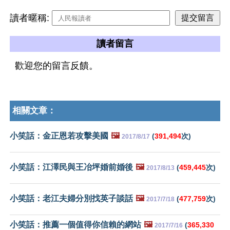
讀者暱稱:
讀者留言
歡迎您的留言反饋。
相關文章：
小笑話：金正恩若攻擊美國
🖼️
(
391,494
次)
2017/8/17
小笑話：江澤民與王冶坪婚前婚後
🖼️
(
459,445
次)
2017/8/13
小笑話：老江夫婦分別找英子談話
🖼️
(
477,759
次)
2017/7/18
小笑話：推薦一個值得你信賴的網站
🖼️
(
365,330
2017/7/16